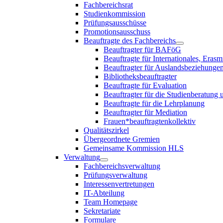
Fachbereichsrat
Studienkommission
Prüfungsausschüsse
Promotionsausschuss
Beauftragte des Fachbereichs
Beauftragter für BAFöG
Beauftragte für Internationales, E
Beauftragter für Auslandsbeziehungen
Bibliotheksbeauftragter
Beauftragte für Evaluation
Beauftragter für die Studienberatung
Beauftragte für die Lehrplanung
Beauftragter für Mediation
Frauen*beauftragtenkollektiv
Qualitätszirkel
Übergeordnete Gremien
Gemeinsame Kommission HLS
Verwaltung
Fachbereichsverwaltung
Prüfungsverwaltung
Interessenvertretungen
IT-Abteilung
Team Homepage
Sekretariate
Formulare