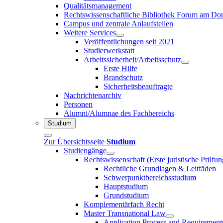
Qualitätsmanagement
Rechtswissenschaftliche Bibliothek Forum am 
Campus und zentrale Anlaufstellen
Weitere Services
Veröffentlichungen seit 2021
Studierwerkstatt
Arbeitssicherheit/Arbeitsschutz
Erste Hilfe
Brandschutz
Sicherheitsbeauftragte
Nachrichtenarchiv
Personen
Alumni/Alumnae des Fachbereichs
Studium
Zur Übersichtsseite
Studium
Studiengänge
Rechtswissenschaft (Erste juristische Prüfu
Rechtliche Grundlagen & Leitfäden
Schwerpunktbereichsstudium
Hauptstudium
Grundstudium
Komplementärfach Recht
Master Transnational Law
Application Process and Requirement