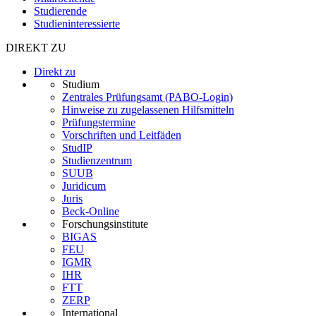
Studierende
Studieninteressierte
DIREKT ZU
Direkt zu
Studium
Zentrales Prüfungsamt (PABO-Login)
Hinweise zu zugelassenen Hilfsmitteln
Prüfungstermine
Vorschriften und Leitfäden
StudIP
Studienzentrum
SUUB
Juridicum
Juris
Beck-Online
Forschungsinstitute
BIGAS
FEU
IGMR
IHR
FTT
ZERP
International