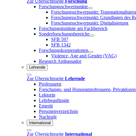
Zur Übersichtsseite
Forschung
Forschungsschwerpunkte
Forschungsschwerpunkt: Transnationalisier
Forschungsschwerpunkt: Grundlagen des R
Forschungsschwerpunkt: Digitalisierung
Forschungsinstitute am Fachbereich
Sonderforschungsbereiche
SFB 597
SFB 1342
Forschungskooperationen
Violence, Age and Gender (VAG)
Research Ambassador
Lehrende
Zur Übersichtsseite
Lehrende
Professuren
Forschungs- und Honorarprofessuren, Privatdozen
Lektorin
Lehrbeauftragte
Emeriti
Personenverzeichnis
Nachrufe
International
Zur Übersichtsseite
International