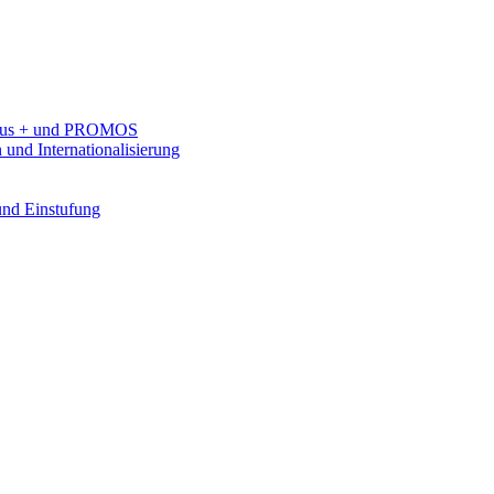
rasmus + und PROMOS
 und Internationalisierung
 und Einstufung