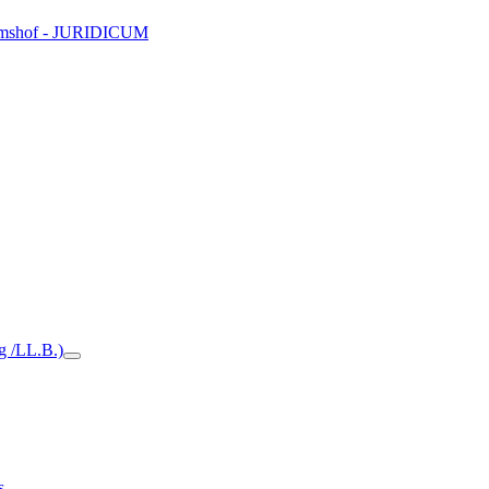
Domshof - JURIDICUM
ng /LL.B.)
s