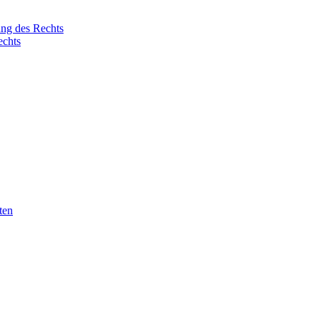
ung des Rechts
echts
ten