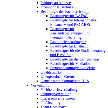
Prüfungsausschüsse
Promotionsausschuss
Beauftragte des Fachbereichs
Beauftragter für BAFöG
Beauftragte für Internationales,
Erasmus + und PROMOS
Beauftragter für
Auslandsbeziehungen und
Internationalisierung
Bibliotheksbeauftragter
Beauftragte für Evaluation
Beauftragter für die Studienberatung
und Einstufung
Beauftragte für die Lehrplanung
Beauftragter für Mediation
Frauen*beauftragtenkollektiv
Qualitätszirkel
Übergeordnete Gremien
Gemeinsame Kommission HLS
Verwaltung
Fachbereichsverwaltung
Prüfungsverwaltung
Interessenvertretungen
IT-Abteilung
Team Homepage