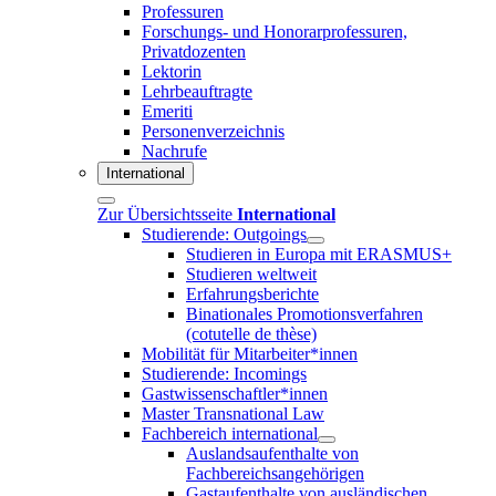
Professuren
Forschungs- und Honorarprofessuren,
Privatdozenten
Lektorin
Lehrbeauftragte
Emeriti
Personenverzeichnis
Nachrufe
International
Zur Übersichtsseite
International
Studierende: Outgoings
Studieren in Europa mit ERASMUS+
Studieren weltweit
Erfahrungsberichte
Binationales Promotionsverfahren
(cotutelle de thèse)
Mobilität für Mitarbeiter*innen
Studierende: Incomings
Gastwissenschaftler*innen
Master Transnational Law
Fachbereich international
Auslandsaufenthalte von
Fachbereichsangehörigen
Gastaufenthalte von ausländischen