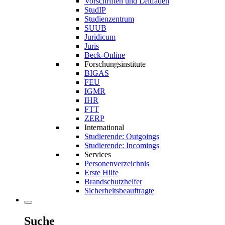
Vorschriften und Leitfäden
StudIP
Studienzentrum
SUUB
Juridicum
Juris
Beck-Online
Forschungsinstitute
BIGAS
FEU
IGMR
IHR
FTT
ZERP
International
Studierende: Outgoings
Studierende: Incomings
Services
Personenverzeichnis
Erste Hilfe
Brandschutzhelfer
Sicherheitsbeauftragte
Suche