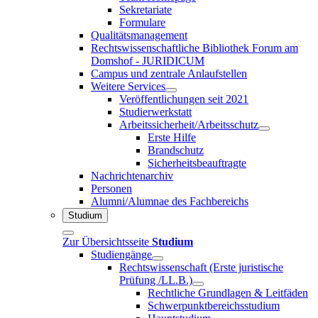
Sekretariate
Formulare
Qualitätsmanagement
Rechtswissenschaftliche Bibliothek Forum am
Domshof - JURIDICUM
Campus und zentrale Anlaufstellen
Weitere Services
Veröffentlichungen seit 2021
Studierwerkstatt
Arbeitssicherheit/Arbeitsschutz
Erste Hilfe
Brandschutz
Sicherheitsbeauftragte
Nachrichtenarchiv
Personen
Alumni/Alumnae des Fachbereichs
Studium
Zur Übersichtsseite
Studium
Studiengänge
Rechtswissenschaft (Erste juristische
Prüfung /LL.B.)
Rechtliche Grundlagen & Leitfäden
Schwerpunktbereichsstudium