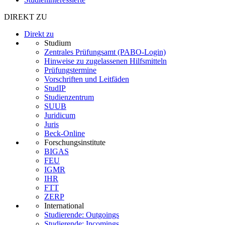
DIREKT ZU
Direkt zu
Studium
Zentrales Prüfungsamt (PABO-Login)
Hinweise zu zugelassenen Hilfsmitteln
Prüfungstermine
Vorschriften und Leitfäden
StudIP
Studienzentrum
SUUB
Juridicum
Juris
Beck-Online
Forschungsinstitute
BIGAS
FEU
IGMR
IHR
FTT
ZERP
International
Studierende: Outgoings
Studierende: Incomings