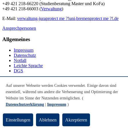
+49 421 218-66220 (Studienberatung Master und KoFa)
+49 421 218-66003 (
Verwaltung
)
E-Mail:
verwaltung-jura
protect me ?!
uni-bremen
protect me ?!
.de
Ansprechpersonen
Allgemeines
Impressum
Datenschutz
Notfall
Leichte Sprache
DGS
Social Media
Auf unserer Webseite werden Cookies verwendet. Einige davon sind
essentiell, während uns andere die Verbesserung und Optimierung der
Youtube
Instagram
Website im Sinne der Nutzenden ermöglichen. (
LinkedIn
Datenschutzerklärung
|
Impressum
)
Mastodon
© Universität Bremen 2026
Einstellungen
Ablehnen
Akzeptieren
Zum Seitenende springen
Zum Seitenanfang springen