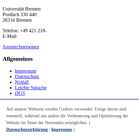
Universität Bremen
Postfach 330 440
28334 Bremen
Telefon: +49 421 218-
E-Mail:
Ansprechpersonen
Allgemeines
Impressum
Datenschutz
Notfall
Leichte Sprache
DGS
Social Media
Auf unserer Webseite werden Cookies verwendet. Einige davon sind
essentiell, während uns andere die Verbesserung und Optimierung der
Youtube
Instagram
Website im Sinne der Nutzenden ermöglichen. (
LinkedIn
Datenschutzerklärung
|
Impressum
)
Mastodon