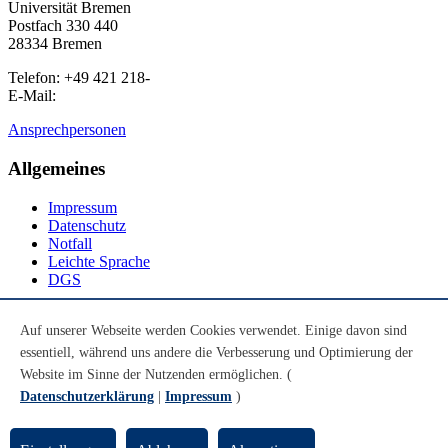
Universität Bremen
Postfach 330 440
28334 Bremen
Telefon: +49 421 218-
E-Mail:
Ansprechpersonen
Allgemeines
Impressum
Datenschutz
Notfall
Leichte Sprache
DGS
Social Media
Auf unserer Webseite werden Cookies verwendet. Einige davon sind
essentiell, während uns andere die Verbesserung und Optimierung der
Youtube
Instagram
Website im Sinne der Nutzenden ermöglichen. (
LinkedIn
Datenschutzerklärung
|
Impressum
)
Mastodon
© Universität Bremen 2026