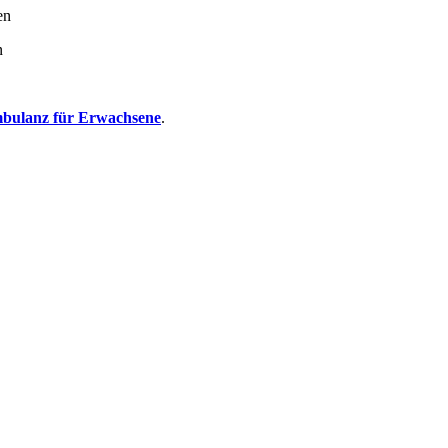
en
n
ulanz für Erwachsene
.