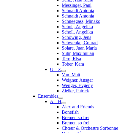
Messinger, Paul
Schnaidt Antonia
Schnaidt Antonia
Schneegass, Minako
Scholl, Angelika
Scholl, Angelika
Schöwing, Jens
Schwenke, Conrad
Solare, Juan María
Suhr, Maximilian
Tero, Risa
Tober, Kara
U – Z
Van, Matt
Weigner, Ansgar
Wenger, Evgeny
Zielke, Patrick
Ensembles
A – H
Alex and Friends
Bonefish
Bremen so frei
Bremen so frei
Chœur & Orchestre Sorbonne