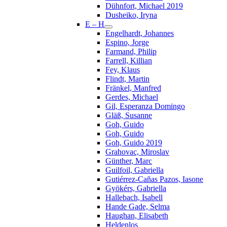
Dühnfort, Michael 2019
Dusheiko, Iryna
E – H
Engelhardt, Johannes
Espino, Jorge
Farmand, Philip
Farrell, Killian
Fey, Klaus
Flindt, Martin
Fränkel, Manfred
Gerdes, Michael
Gil, Esperanza Domingo
Gläß, Susanne
Goh, Guido
Goh, Guido
Goh, Guido 2019
Grahovac, Miroslav
Günther, Marc
Guilfoil, Gabriella
Gutiérrez-Cañas Pazos, Iasone
Gyökérs, Gabriella
Hallebach, Isabell
Hande Gade, Selma
Haughan, Elisabeth
Heldenlos