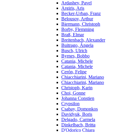
Ardashev, Pavel
Argiris, Aris
Becker-Urban, Franz
Belousov, Arthur
Biermann, Christoph
Borby, Flemming
Braß, Elmar
Breitenbach, Alexander
Buitrago, Ángela
Busch, Ulrich
Byrnes, Bobbo
Catania, Michele
Catania, Michele
Cerón, Felipe
Chiacchiarini, Mariano
Chiacchiarini, Mariano
Christoph, Karin
Choi, Gonne
Johanna Constien
Crypsilon
Csabay, Domonkos
Davidyuk, Boris
Delgado, Carmela
Dinkelbach, Britta
D'Odorico Chiara