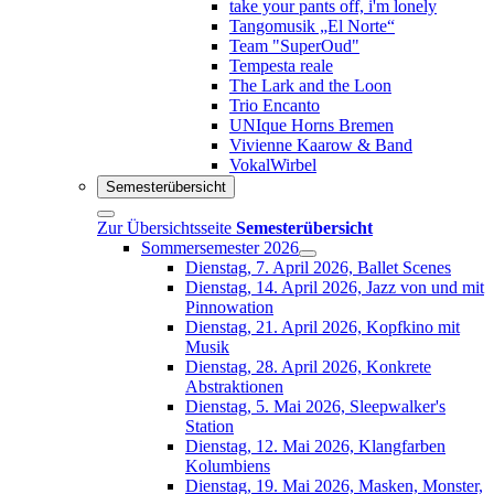
take your pants off, i'm lonely
Tangomusik „El Norte“
Team "SuperOud"
Tempesta reale
The Lark and the Loon
Trio Encanto
UNIque Horns Bremen
Vivienne Kaarow & Band
VokalWirbel
Semesterübersicht
Zur Übersichtsseite
Semesterübersicht
Sommersemester 2026
Dienstag, 7. April 2026, Ballet Scenes
Dienstag, 14. April 2026, Jazz von und mit
Pinnowation
Dienstag, 21. April 2026, Kopfkino mit
Musik
Dienstag, 28. April 2026, Konkrete
Abstraktionen
Dienstag, 5. Mai 2026, Sleepwalker's
Station
Dienstag, 12. Mai 2026, Klangfarben
Kolumbiens
Dienstag, 19. Mai 2026, Masken, Monster,