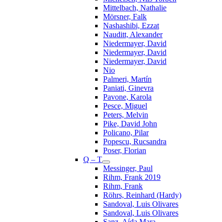
Mittelbach, Nathalie
Mörsner, Falk
Nashashibi, Ezzat
Nauditt, Alexander
Niedermayer, David
Niedermayer, David
Niedermayer, David
Nio
Palmeri, Martín
Paniati, Ginevra
Pavone, Karola
Pesce, Miguel
Peters, Melvin
Pike, David John
Policano, Pilar
Popescu, Rucsandra
Poser, Florian
Q – T
Messinger, Paul
Rihm, Frank 2019
Rihm, Frank
Röhrs, Reinhard (Hardy)
Sandoval, Luis Olivares
Sandoval, Luis Olivares
Sanz, Aída Mara