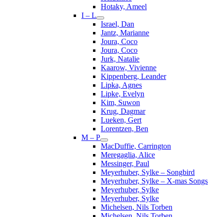
Hotaky, Ameel
I – L
Israel, Dan
Jantz, Marianne
Joura, Coco
Joura, Coco
Jurk, Natalie
Kaarow, Vivienne
Kippenberg, Leander
Lipka, Agnes
Lipke, Evelyn
Kim, Suwon
Krug, Dagmar
Lueken, Gert
Lorentzen, Ben
M – P
MacDuffie, Carrington
Meregaglia, Alice
Messinger, Paul
Meyerhuber, Sylke – Songbird
Meyerhuber, Sylke – X-mas Songs
Meyerhuber, Sylke
Meyerhuber, Sylke
Michelsen, Nils Torben
Michelsen, Nils Torben