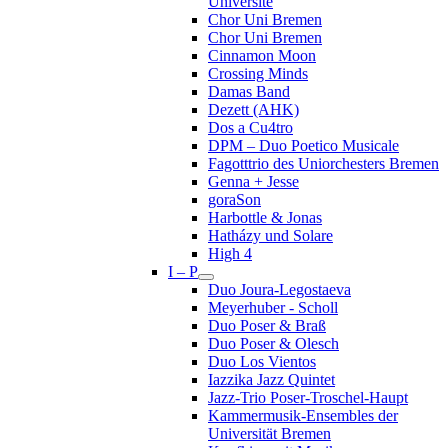
Université
Chor Uni Bremen
Chor Uni Bremen
Cinnamon Moon
Crossing Minds
Damas Band
Dezett (AHK)
Dos a Cu4tro
DPM – Duo Poetico Musicale
Fagotttrio des Uniorchesters Bremen
Genna + Jesse
goraSon
Harbottle & Jonas
Hatházy und Solare
High 4
I – P
Duo Joura-Legostaeva
Meyerhuber - Scholl
Duo Poser & Braß
Duo Poser & Olesch
Duo Los Vientos
Iazzika Jazz Quintet
Jazz-Trio Poser-Troschel-Haupt
Kammermusik-Ensembles der
Universität Bremen