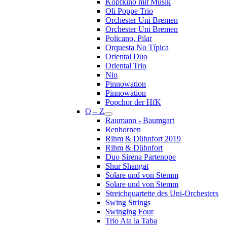
Kopfkino mit Musik
Oli Poppe Trio
Orchester Uni Bremen
Orchester Uni Bremen
Policano, Pilar
Orquesta No Típica
Oriental Duo
Oriental Trio
Nio
Pinnowation
Pinnowation
Popchor der HfK
Q – Z
Raumann - Baumgart
Renhornen
Rihm & Dühnfort 2019
Rihm & Dühnfort
Duo Sirena Partenope
Shur Shangat
Solare und von Stemm
Solare und von Stemm
Streichquartette des Uni-Orchesters
Swing Strings
Swinging Four
Trio Ata la Taba