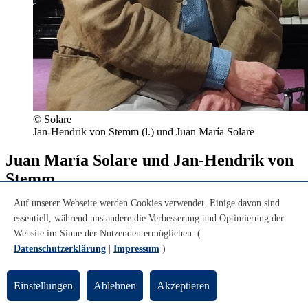
© Solare
Jan-Hendrik von Stemm (l.) und Juan María Solare
Juan María Solare und Jan-Hendrik von
Stemm
Auf unserer Webseite werden Cookies verwendet. Einige davon sind
Juan María Solare
(geboren 1966 in Buenos Aires, rechts im Bild)
essentiell, während uns andere die Verbesserung und Optimierung der
studierte Klavier- und Komposition mit Konzertexamen in Buenos
Aires. Es folgten Aufbaustudien an den Musikhochschulen Köln
Website im Sinne der Nutzenden ermöglichen. (
und Stuttgart mit Kompositionsaufträgen in Madrid, Düsseldorf,
Datenschutzerklärung
|
Impressum
)
Bremen.
Das Klavierrepertoire (und Oeuvre) von Juan María Solare hat zwei
Schwerpunkte: Tango Argentino und Neue Musik. Juan María
Einstellungen
Ablehnen
Akzeptieren
Solare unterrichtet an der Universität Bremen Tangomusik (Leitung
des
Orquesta no típica
) und an der Hochschule für Künste Bremen