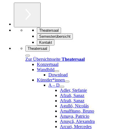
Theatersaal
Semesterübersicht
Kontakt
Theatersaal
Zur Übersichtsseite
Theatersaal
Konzertsaal
Wandbild
Download
Künstler*innen
A – D
Adler, Stefanie
Afzali, Sanaz
Afzali, Sanaz
Agulló, Nicolás
Amalfitano, Bruno
Amaya, Patricio
Anușcă, Alexandra
Arcuri, Mercedes