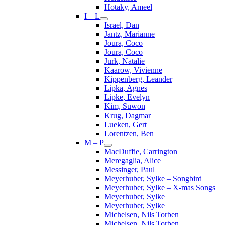
Hotaky, Ameel
I – L
Israel, Dan
Jantz, Marianne
Joura, Coco
Joura, Coco
Jurk, Natalie
Kaarow, Vivienne
Kippenberg, Leander
Lipka, Agnes
Lipke, Evelyn
Kim, Suwon
Krug, Dagmar
Lueken, Gert
Lorentzen, Ben
M – P
MacDuffie, Carrington
Meregaglia, Alice
Messinger, Paul
Meyerhuber, Sylke – Songbird
Meyerhuber, Sylke – X-mas Songs
Meyerhuber, Sylke
Meyerhuber, Sylke
Michelsen, Nils Torben
Michelsen, Nils Torben