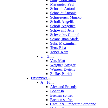
Messinger, Paul
Schnaidt Antonia
Schnaidt Antonia
Schneegass, Minako
Scholl, Angelika
Scholl, Angelika
Schöwing, Jens
Schwenke, Conrad
Solare, Juan María
Suhr, Maximilian
Tero, Risa
Tober, Kara
U – Z
Van, Matt
Weigner, Ansgar
Wenger, Evgeny
Zielke, Patrick
Ensembles
A – H
Alex and Friends
Bonefish
Bremen so frei
Bremen so frei
Chœur & Orchestre Sorbonne