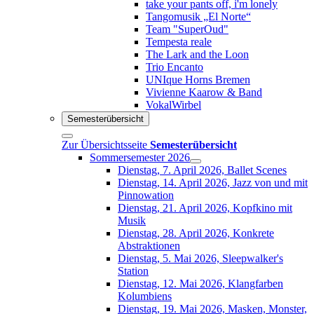
take your pants off, i'm lonely
Tangomusik „El Norte“
Team "SuperOud"
Tempesta reale
The Lark and the Loon
Trio Encanto
UNIque Horns Bremen
Vivienne Kaarow & Band
VokalWirbel
Semesterübersicht
Zur Übersichtsseite
Semesterübersicht
Sommersemester 2026
Dienstag, 7. April 2026, Ballet Scenes
Dienstag, 14. April 2026, Jazz von und mit
Pinnowation
Dienstag, 21. April 2026, Kopfkino mit
Musik
Dienstag, 28. April 2026, Konkrete
Abstraktionen
Dienstag, 5. Mai 2026, Sleepwalker's
Station
Dienstag, 12. Mai 2026, Klangfarben
Kolumbiens
Dienstag, 19. Mai 2026, Masken, Monster,