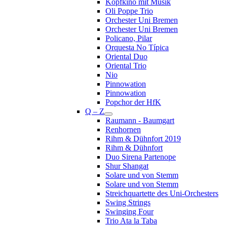
Kopfkino mit Musik
Oli Poppe Trio
Orchester Uni Bremen
Orchester Uni Bremen
Policano, Pilar
Orquesta No Típica
Oriental Duo
Oriental Trio
Nio
Pinnowation
Pinnowation
Popchor der HfK
Q – Z
Raumann - Baumgart
Renhornen
Rihm & Dühnfort 2019
Rihm & Dühnfort
Duo Sirena Partenope
Shur Shangat
Solare und von Stemm
Solare und von Stemm
Streichquartette des Uni-Orchesters
Swing Strings
Swinging Four
Trio Ata la Taba