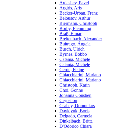
Ardashev, Pavel
Argiris, Aris
Becker-Urban, Franz
Belousov, Arthur
Biermann, Christoph
Borby, Flemming
Braß, Elmar
Breitenbach, Alexander
Buitrago, Ángela
Busch, Ulrich
Byrnes, Bobbo
Catania, Michele
Catania, Michele
Cerón, Felipe
Chiacchiarini, Mariano
Chiacchiarini, Mariano
Christoph, Karin
Choi, Gonne
Johanna Constien
Crypsilon
Csabay, Domonkos
Davidyuk, Boris
Delgado, Carmela
Dinkelbach, Britta
D'Odorico Chiara