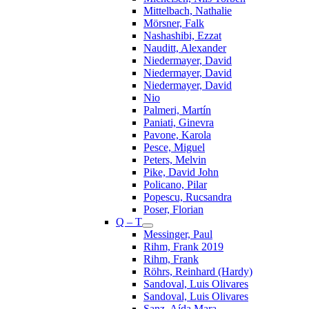
Mittelbach, Nathalie
Mörsner, Falk
Nashashibi, Ezzat
Nauditt, Alexander
Niedermayer, David
Niedermayer, David
Niedermayer, David
Nio
Palmeri, Martín
Paniati, Ginevra
Pavone, Karola
Pesce, Miguel
Peters, Melvin
Pike, David John
Policano, Pilar
Popescu, Rucsandra
Poser, Florian
Q – T
Messinger, Paul
Rihm, Frank 2019
Rihm, Frank
Röhrs, Reinhard (Hardy)
Sandoval, Luis Olivares
Sandoval, Luis Olivares
Sanz, Aída Mara