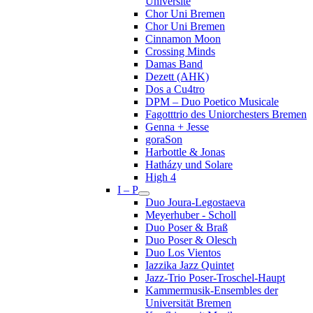
Université
Chor Uni Bremen
Chor Uni Bremen
Cinnamon Moon
Crossing Minds
Damas Band
Dezett (AHK)
Dos a Cu4tro
DPM – Duo Poetico Musicale
Fagotttrio des Uniorchesters Bremen
Genna + Jesse
goraSon
Harbottle & Jonas
Hatházy und Solare
High 4
I – P
Duo Joura-Legostaeva
Meyerhuber - Scholl
Duo Poser & Braß
Duo Poser & Olesch
Duo Los Vientos
Iazzika Jazz Quintet
Jazz-Trio Poser-Troschel-Haupt
Kammermusik-Ensembles der
Universität Bremen