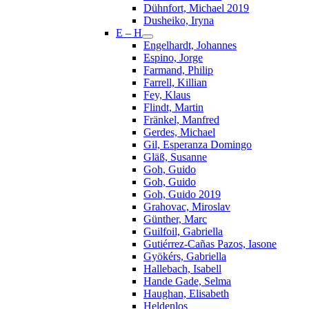
Dühnfort, Michael 2019
Dusheiko, Iryna
E – H
Engelhardt, Johannes
Espino, Jorge
Farmand, Philip
Farrell, Killian
Fey, Klaus
Flindt, Martin
Fränkel, Manfred
Gerdes, Michael
Gil, Esperanza Domingo
Gläß, Susanne
Goh, Guido
Goh, Guido
Goh, Guido 2019
Grahovac, Miroslav
Günther, Marc
Guilfoil, Gabriella
Gutiérrez-Cañas Pazos, Iasone
Gyökérs, Gabriella
Hallebach, Isabell
Hande Gade, Selma
Haughan, Elisabeth
Heldenlos