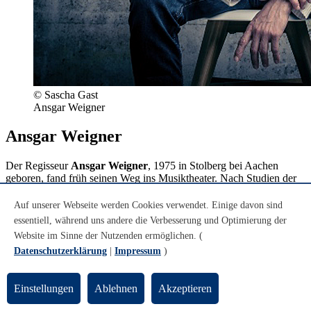
© Sascha Gast
Ansgar Weigner
Ansgar Weigner
Der Regisseur
Ansgar Weigner
, 1975 in Stolberg bei Aachen
geboren, fand früh seinen Weg ins Musiktheater. Nach Studien der
Musikwissenschaft, Kunstgeschichte und Germanistik in Bonn –
seine Magisterarbeit schrieb er über Strauss’
Die Frau ohne Schatten
Auf unserer Webseite werden Cookies verwendet. Einige davon sind
– führten ihn erste Hospitanzen an renommierte Häuser wie die
essentiell, während uns andere die Verbesserung und Optimierung der
Semperoper Dresden, das Saarländische Staatstheater und die
Website im Sinne der Nutzenden ermöglichen. (
Deutsche Oper am Rhein.
Datenschutzerklärung
|
Impressum
)
Prägend wurde anschließend seine Zeit als Regieassistent am
Hessischen Staatstheater Wiesbaden, insbesondere die
Einstellungen
Ablehnen
Akzeptieren
Zusammenarbeit mit Dietrich W. Hilsdorf. Seit 2007/08 arbeitet
Weigner freiberuflich und hat bis 2026 rund 70 Inszenierungen