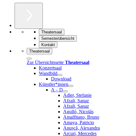
Theatersaal
Semesterübersicht
Kontakt
Theatersaal
Zur Übersichtsseite
Theatersaal
Konzertsaal
Wandbild
Download
Künstler*innen
A – D
Adler, Stefanie
Afzali, Sanaz
Afzali, Sanaz
Agulló, Nicolás
Amalfitano, Bruno
Amaya, Patricio
Anușcă, Alexandra
Arcuri, Mercedes