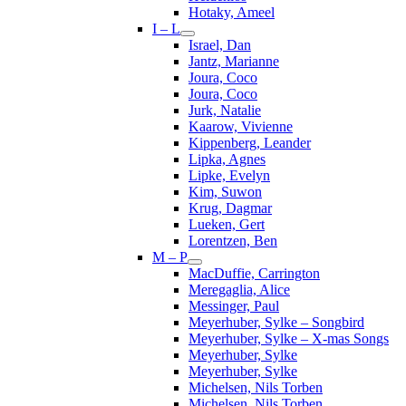
Hotaky, Ameel
I – L
Israel, Dan
Jantz, Marianne
Joura, Coco
Joura, Coco
Jurk, Natalie
Kaarow, Vivienne
Kippenberg, Leander
Lipka, Agnes
Lipke, Evelyn
Kim, Suwon
Krug, Dagmar
Lueken, Gert
Lorentzen, Ben
M – P
MacDuffie, Carrington
Meregaglia, Alice
Messinger, Paul
Meyerhuber, Sylke – Songbird
Meyerhuber, Sylke – X-mas Songs
Meyerhuber, Sylke
Meyerhuber, Sylke
Michelsen, Nils Torben
Michelsen, Nils Torben