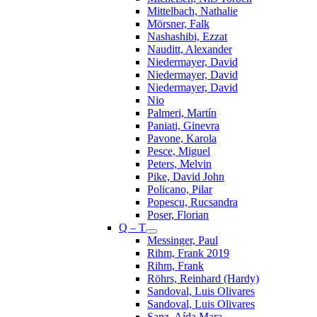
Mittelbach, Nathalie
Mörsner, Falk
Nashashibi, Ezzat
Nauditt, Alexander
Niedermayer, David
Niedermayer, David
Niedermayer, David
Nio
Palmeri, Martín
Paniati, Ginevra
Pavone, Karola
Pesce, Miguel
Peters, Melvin
Pike, David John
Policano, Pilar
Popescu, Rucsandra
Poser, Florian
Q – T
Messinger, Paul
Rihm, Frank 2019
Rihm, Frank
Röhrs, Reinhard (Hardy)
Sandoval, Luis Olivares
Sandoval, Luis Olivares
Sanz, Aída Mara