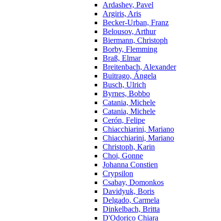
Ardashev, Pavel
Argiris, Aris
Becker-Urban, Franz
Belousov, Arthur
Biermann, Christoph
Borby, Flemming
Braß, Elmar
Breitenbach, Alexander
Buitrago, Ángela
Busch, Ulrich
Byrnes, Bobbo
Catania, Michele
Catania, Michele
Cerón, Felipe
Chiacchiarini, Mariano
Chiacchiarini, Mariano
Christoph, Karin
Choi, Gonne
Johanna Constien
Crypsilon
Csabay, Domonkos
Davidyuk, Boris
Delgado, Carmela
Dinkelbach, Britta
D'Odorico Chiara