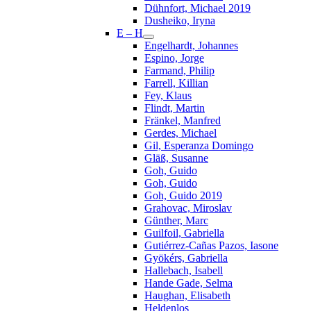
Dühnfort, Michael 2019
Dusheiko, Iryna
E – H
Engelhardt, Johannes
Espino, Jorge
Farmand, Philip
Farrell, Killian
Fey, Klaus
Flindt, Martin
Fränkel, Manfred
Gerdes, Michael
Gil, Esperanza Domingo
Gläß, Susanne
Goh, Guido
Goh, Guido
Goh, Guido 2019
Grahovac, Miroslav
Günther, Marc
Guilfoil, Gabriella
Gutiérrez-Cañas Pazos, Iasone
Gyökérs, Gabriella
Hallebach, Isabell
Hande Gade, Selma
Haughan, Elisabeth
Heldenlos