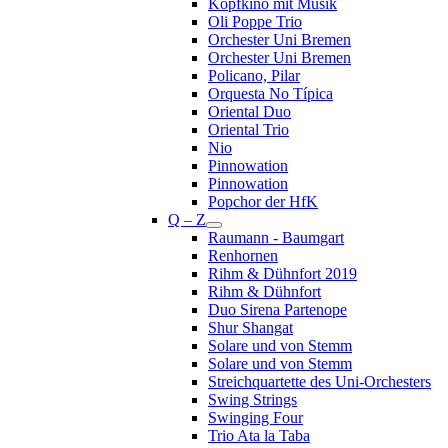
Kopfkino mit Musik
Oli Poppe Trio
Orchester Uni Bremen
Orchester Uni Bremen
Policano, Pilar
Orquesta No Típica
Oriental Duo
Oriental Trio
Nio
Pinnowation
Pinnowation
Popchor der HfK
Q – Z
Raumann - Baumgart
Renhornen
Rihm & Dühnfort 2019
Rihm & Dühnfort
Duo Sirena Partenope
Shur Shangat
Solare und von Stemm
Solare und von Stemm
Streichquartette des Uni-Orchesters
Swing Strings
Swinging Four
Trio Ata la Taba