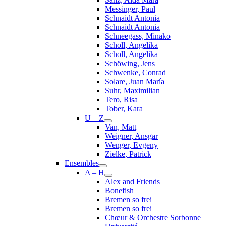
Messinger, Paul
Schnaidt Antonia
Schnaidt Antonia
Schneegass, Minako
Scholl, Angelika
Scholl, Angelika
Schöwing, Jens
Schwenke, Conrad
Solare, Juan María
Suhr, Maximilian
Tero, Risa
Tober, Kara
U – Z
Van, Matt
Weigner, Ansgar
Wenger, Evgeny
Zielke, Patrick
Ensembles
A – H
Alex and Friends
Bonefish
Bremen so frei
Bremen so frei
Chœur & Orchestre Sorbonne