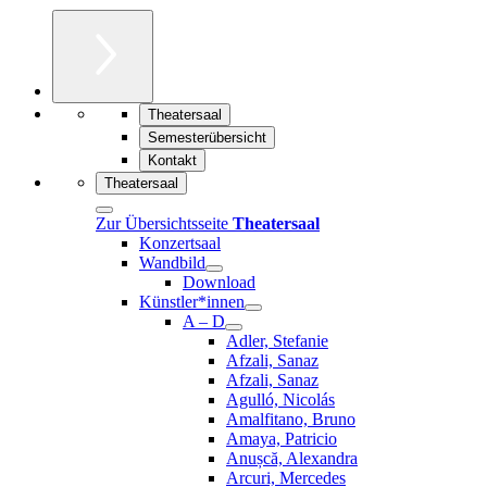
Theatersaal
Semesterübersicht
Kontakt
Theatersaal
Zur Übersichtsseite
Theatersaal
Konzertsaal
Wandbild
Download
Künstler*innen
A – D
Adler, Stefanie
Afzali, Sanaz
Afzali, Sanaz
Agulló, Nicolás
Amalfitano, Bruno
Amaya, Patricio
Anușcă, Alexandra
Arcuri, Mercedes