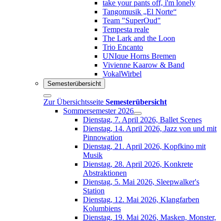
take your pants off, i'm lonely
Tangomusik „El Norte“
Team "SuperOud"
Tempesta reale
The Lark and the Loon
Trio Encanto
UNIque Horns Bremen
Vivienne Kaarow & Band
VokalWirbel
Semesterübersicht
Zur Übersichtsseite
Semesterübersicht
Sommersemester 2026
Dienstag, 7. April 2026, Ballet Scenes
Dienstag, 14. April 2026, Jazz von und mit
Pinnowation
Dienstag, 21. April 2026, Kopfkino mit
Musik
Dienstag, 28. April 2026, Konkrete
Abstraktionen
Dienstag, 5. Mai 2026, Sleepwalker's
Station
Dienstag, 12. Mai 2026, Klangfarben
Kolumbiens
Dienstag, 19. Mai 2026, Masken, Monster,