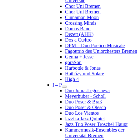
Université
Chor Uni Bremen
Chor Uni Bremen
Cinnamon Moon
Crossing Minds
Damas Band
Dezett (AHK)
Dos a Cu4tro
DPM – Duo Poetico Musicale
Fagotttrio des Uniorchesters Bremen
Genna + Jesse
goraSon
Harbottle & Jonas
Hatházy und Solare
High 4
I – P
Duo Joura-Legostaeva
Meyerhuber - Scholl
Duo Poser & Braß
Duo Poser & Olesch
Duo Los Vientos
Iazzika Jazz Quintet
Jazz-Trio Poser-Troschel-Haupt
Kammermusik-Ensembles der
Universität Bremen