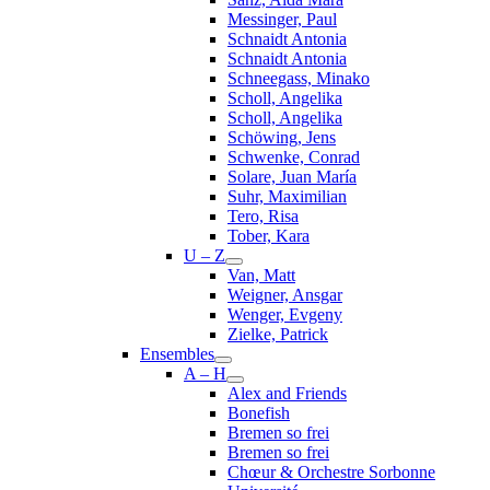
Messinger, Paul
Schnaidt Antonia
Schnaidt Antonia
Schneegass, Minako
Scholl, Angelika
Scholl, Angelika
Schöwing, Jens
Schwenke, Conrad
Solare, Juan María
Suhr, Maximilian
Tero, Risa
Tober, Kara
U – Z
Van, Matt
Weigner, Ansgar
Wenger, Evgeny
Zielke, Patrick
Ensembles
A – H
Alex and Friends
Bonefish
Bremen so frei
Bremen so frei
Chœur & Orchestre Sorbonne