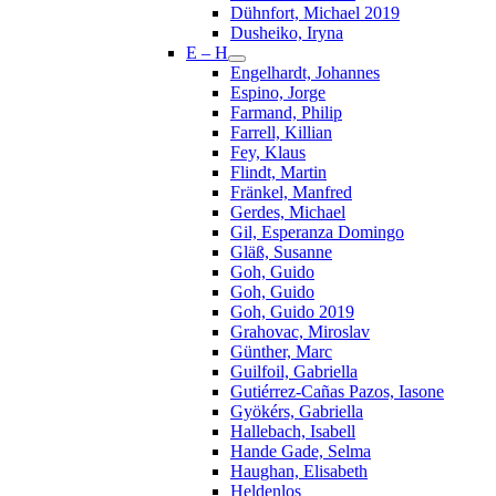
Dühnfort, Michael 2019
Dusheiko, Iryna
E – H
Engelhardt, Johannes
Espino, Jorge
Farmand, Philip
Farrell, Killian
Fey, Klaus
Flindt, Martin
Fränkel, Manfred
Gerdes, Michael
Gil, Esperanza Domingo
Gläß, Susanne
Goh, Guido
Goh, Guido
Goh, Guido 2019
Grahovac, Miroslav
Günther, Marc
Guilfoil, Gabriella
Gutiérrez-Cañas Pazos, Iasone
Gyökérs, Gabriella
Hallebach, Isabell
Hande Gade, Selma
Haughan, Elisabeth
Heldenlos