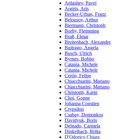
Ardashev, Pavel
Argiris, Aris
Becker-Urban, Franz
Belousov, Arthur
Biermann, Christoph
Borby, Flemming
Braß, Elmar
Breitenbach, Alexander
Buitrago, Ángela
Busch, Ulrich
Byrnes, Bobbo
Catania, Michele
Catania, Michele
Cerón, Felipe
Chiacchiarini, Mariano
Chiacchiarini, Mariano
Christoph, Karin
Choi, Gonne
Johanna Constien
Crypsilon
Csabay, Domonkos
Davidyuk, Boris
Delgado, Carmela
Dinkelbach, Britta
D'Odorico Chiara