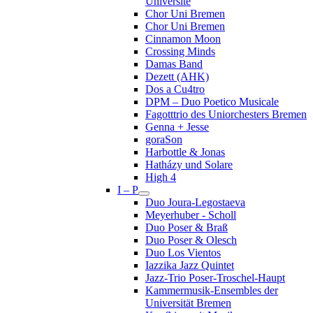
Université
Chor Uni Bremen
Chor Uni Bremen
Cinnamon Moon
Crossing Minds
Damas Band
Dezett (AHK)
Dos a Cu4tro
DPM – Duo Poetico Musicale
Fagotttrio des Uniorchesters Bremen
Genna + Jesse
goraSon
Harbottle & Jonas
Hatházy und Solare
High 4
I – P
Duo Joura-Legostaeva
Meyerhuber - Scholl
Duo Poser & Braß
Duo Poser & Olesch
Duo Los Vientos
Iazzika Jazz Quintet
Jazz-Trio Poser-Troschel-Haupt
Kammermusik-Ensembles der
Universität Bremen