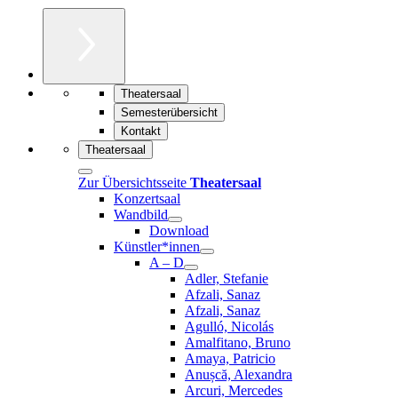
Theatersaal
Semesterübersicht
Kontakt
Theatersaal
Zur Übersichtsseite
Theatersaal
Konzertsaal
Wandbild
Download
Künstler*innen
A – D
Adler, Stefanie
Afzali, Sanaz
Afzali, Sanaz
Agulló, Nicolás
Amalfitano, Bruno
Amaya, Patricio
Anușcă, Alexandra
Arcuri, Mercedes