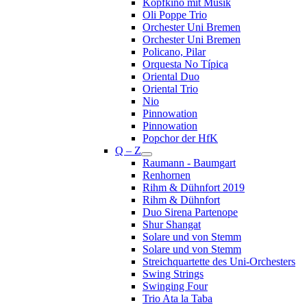
Kopfkino mit Musik
Oli Poppe Trio
Orchester Uni Bremen
Orchester Uni Bremen
Policano, Pilar
Orquesta No Típica
Oriental Duo
Oriental Trio
Nio
Pinnowation
Pinnowation
Popchor der HfK
Q – Z
Raumann - Baumgart
Renhornen
Rihm & Dühnfort 2019
Rihm & Dühnfort
Duo Sirena Partenope
Shur Shangat
Solare und von Stemm
Solare und von Stemm
Streichquartette des Uni-Orchesters
Swing Strings
Swinging Four
Trio Ata la Taba