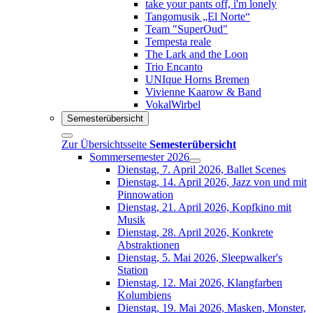
take your pants off, i'm lonely
Tangomusik „El Norte“
Team "SuperOud"
Tempesta reale
The Lark and the Loon
Trio Encanto
UNIque Horns Bremen
Vivienne Kaarow & Band
VokalWirbel
Semesterübersicht
Zur Übersichtsseite
Semesterübersicht
Sommersemester 2026
Dienstag, 7. April 2026, Ballet Scenes
Dienstag, 14. April 2026, Jazz von und mit
Pinnowation
Dienstag, 21. April 2026, Kopfkino mit
Musik
Dienstag, 28. April 2026, Konkrete
Abstraktionen
Dienstag, 5. Mai 2026, Sleepwalker's
Station
Dienstag, 12. Mai 2026, Klangfarben
Kolumbiens
Dienstag, 19. Mai 2026, Masken, Monster,