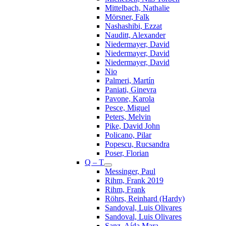
Mittelbach, Nathalie
Mörsner, Falk
Nashashibi, Ezzat
Nauditt, Alexander
Niedermayer, David
Niedermayer, David
Niedermayer, David
Nio
Palmeri, Martín
Paniati, Ginevra
Pavone, Karola
Pesce, Miguel
Peters, Melvin
Pike, David John
Policano, Pilar
Popescu, Rucsandra
Poser, Florian
Q – T
Messinger, Paul
Rihm, Frank 2019
Rihm, Frank
Röhrs, Reinhard (Hardy)
Sandoval, Luis Olivares
Sandoval, Luis Olivares
Sanz, Aída Mara