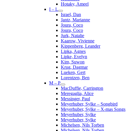
Hotaky, Ameel
I – L
Israel, Dan
Jantz, Marianne
Joura, Coco
Joura, Coco
Jurk, Natalie
Kaarow, Vivienne
Kippenberg, Leander
Lipka, Agnes
Lipke, Evelyn
Kim, Suwon
Krug, Dagmar
Lueken, Gert
Lorentzen, Ben
M – P
MacDuffie, Carrington
Meregaglia, Alice
Messinger, Paul
Meyerhuber, Sylke – Songbird
Meyerhuber, Sylke – X-mas Songs
Meyerhuber, Sylke
Meyerhuber, Sylke
Michelsen, Nils Torben
Michelsen, Nils Torben