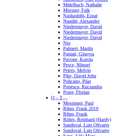
Mittelbach, Nathalie
Mörsner, Falk
Nashashibi, Ezzat
Nauditt, Alexander
Niedermayer, David
Niedermayer, David
Niedermayer, David
Nio
Palmeri, Martín
Paniati, Ginevra
Pavone, Karola
Pesce, Miguel
Peters, Melvin
Pike, David John
Policano, Pilar
Popescu, Rucsandra
Poser, Florian
Q – T
Messinger, Paul
Rihm, Frank 2019
Rihm, Frank
Röhrs, Reinhard (Hardy)
Sandoval, Luis Olivares
Sandoval, Luis Olivares
Sanz, Aída Mara