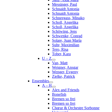
Messinger, Paul
Schnaidt Antonia
Schnaidt Antonia
Schneegass, Minako
Scholl, Angelika
Scholl, Angelika
Schöwing, Jens
Schwenke, Conrad
Solare, Juan María
Suhr, Maximilian
Tero, Risa
Tober, Kara
U – Z
Van, Matt
Weigner, Ansgar
Wenger, Evgeny
Zielke, Patrick
Ensembles
A – H
Alex and Friends
Bonefish
Bremen so frei
Bremen so frei
Chœur & Orchestre Sorbonne