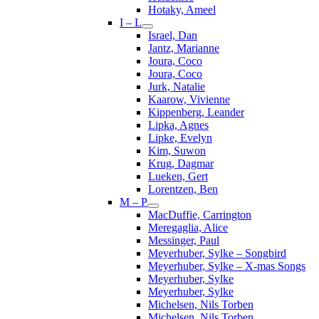
Hotaky, Ameel
I – L
Israel, Dan
Jantz, Marianne
Joura, Coco
Joura, Coco
Jurk, Natalie
Kaarow, Vivienne
Kippenberg, Leander
Lipka, Agnes
Lipke, Evelyn
Kim, Suwon
Krug, Dagmar
Lueken, Gert
Lorentzen, Ben
M – P
MacDuffie, Carrington
Meregaglia, Alice
Messinger, Paul
Meyerhuber, Sylke – Songbird
Meyerhuber, Sylke – X-mas Songs
Meyerhuber, Sylke
Meyerhuber, Sylke
Michelsen, Nils Torben
Michelsen, Nils Torben