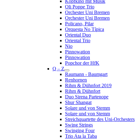
Kopfkino mit Musik
Oli Poppe Trio
Orchester Uni Bremen
Orchester Uni Bremen
Policano, Pilar
Orquesta No Típica
Oriental Duo
Oriental Trio
Nio
Pinnowation
Pinnowation
Popchor der HfK
Q – Z
Raumann - Baumgart
Renhornen
Rihm & Dühnfort 2019
Rihm & Dühnfort
Duo Sirena Partenope
Shur Shangat
Solare und von Stemm
Solare und von Stemm
Streichquartette des Uni-Orchesters
Swing Strings
Swinging Four
Trio Ata la Taba