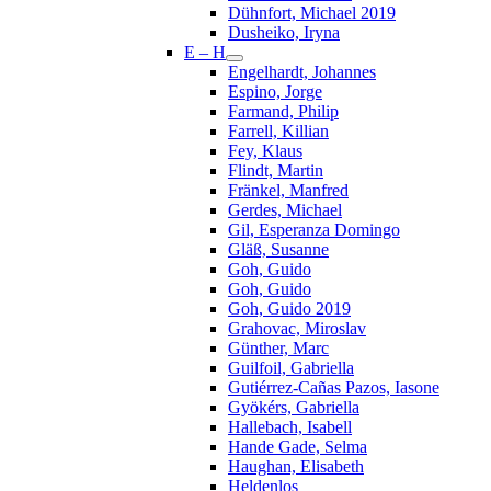
Dühnfort, Michael 2019
Dusheiko, Iryna
E – H
Engelhardt, Johannes
Espino, Jorge
Farmand, Philip
Farrell, Killian
Fey, Klaus
Flindt, Martin
Fränkel, Manfred
Gerdes, Michael
Gil, Esperanza Domingo
Gläß, Susanne
Goh, Guido
Goh, Guido
Goh, Guido 2019
Grahovac, Miroslav
Günther, Marc
Guilfoil, Gabriella
Gutiérrez-Cañas Pazos, Iasone
Gyökérs, Gabriella
Hallebach, Isabell
Hande Gade, Selma
Haughan, Elisabeth
Heldenlos