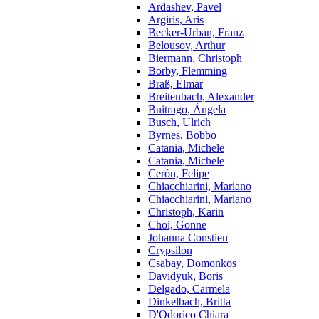
Ardashev, Pavel
Argiris, Aris
Becker-Urban, Franz
Belousov, Arthur
Biermann, Christoph
Borby, Flemming
Braß, Elmar
Breitenbach, Alexander
Buitrago, Ángela
Busch, Ulrich
Byrnes, Bobbo
Catania, Michele
Catania, Michele
Cerón, Felipe
Chiacchiarini, Mariano
Chiacchiarini, Mariano
Christoph, Karin
Choi, Gonne
Johanna Constien
Crypsilon
Csabay, Domonkos
Davidyuk, Boris
Delgado, Carmela
Dinkelbach, Britta
D'Odorico Chiara