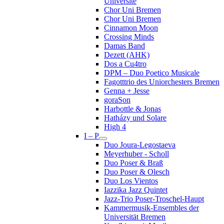
Université
Chor Uni Bremen
Chor Uni Bremen
Cinnamon Moon
Crossing Minds
Damas Band
Dezett (AHK)
Dos a Cu4tro
DPM – Duo Poetico Musicale
Fagotttrio des Uniorchesters Bremen
Genna + Jesse
goraSon
Harbottle & Jonas
Hatházy und Solare
High 4
I – P
Duo Joura-Legostaeva
Meyerhuber - Scholl
Duo Poser & Braß
Duo Poser & Olesch
Duo Los Vientos
Iazzika Jazz Quintet
Jazz-Trio Poser-Troschel-Haupt
Kammermusik-Ensembles der
Universität Bremen