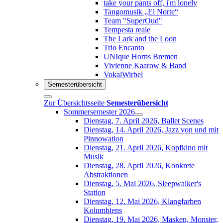
take your pants off, i'm lonely
Tangomusik „El Norte“
Team "SuperOud"
Tempesta reale
The Lark and the Loon
Trio Encanto
UNIque Horns Bremen
Vivienne Kaarow & Band
VokalWirbel
Semesterübersicht
Zur Übersichtsseite
Semesterübersicht
Sommersemester 2026
Dienstag, 7. April 2026, Ballet Scenes
Dienstag, 14. April 2026, Jazz von und mit
Pinnowation
Dienstag, 21. April 2026, Kopfkino mit
Musik
Dienstag, 28. April 2026, Konkrete
Abstraktionen
Dienstag, 5. Mai 2026, Sleepwalker's
Station
Dienstag, 12. Mai 2026, Klangfarben
Kolumbiens
Dienstag, 19. Mai 2026, Masken, Monster,