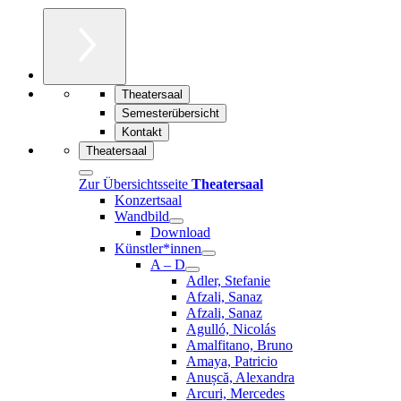
Theatersaal
Semesterübersicht
Kontakt
Theatersaal
Zur Übersichtsseite
Theatersaal
Konzertsaal
Wandbild
Download
Künstler*innen
A – D
Adler, Stefanie
Afzali, Sanaz
Afzali, Sanaz
Agulló, Nicolás
Amalfitano, Bruno
Amaya, Patricio
Anușcă, Alexandra
Arcuri, Mercedes