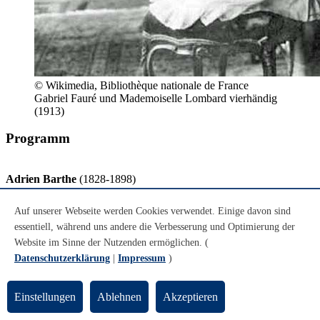
© Wikimedia, Bibliothèque nationale de France
Gabriel Fauré und Mademoiselle Lombard vierhändig
(1913)
Programm
Adrien Barthe
(1828-1898)
Passacaille
Auf unserer Webseite werden Cookies verwendet. Einige davon sind
essentiell, während uns andere die Verbesserung und Optimierung der
Gabriel Fauré
(1845-1924)
Website im Sinne der Nutzenden ermöglichen. (
Dolly Suite
Datenschutzerklärung
|
Impressum
)
- Berceuse (Allegretto moderato)
- Mi-a-ou (Allegro vivo)
- Le jardin de Dolly (Andantino)
Einstellungen
Ablehnen
Akzeptieren
- Kitty-valse (Tempo di valse)
- Tendresse (Andante)