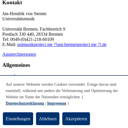
Kontakt
Jan-Hendrik von Stemm
Universitätsmusik
Universität Bremen, Fachbereich 9
Postfach 330 440, 28334 Bremen
Tel: 0049-(0)421-218-60109
E-Mail:
unimusik
protect me ?!
uni-bremen
protect me ?!
.de
Ansprechpersonen
Allgemeines
Impressum
Datenschutz
Auf unserer Webseite werden Cookies verwendet. Einige davon sind
Notfall
essentiell, während uns andere die Verbesserung und Optimierung der
Leichte Sprache
DGS
Website im Sinne der Nutzenden ermöglichen. (
Datenschutzerklärung
|
Impressum
)
Social Media
Einstellungen
Ablehnen
Akzeptieren
Youtube
Instagram