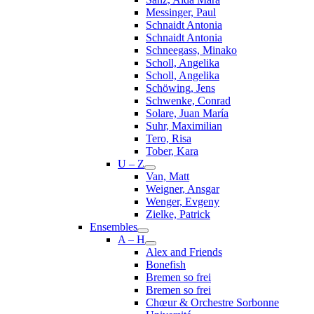
Messinger, Paul
Schnaidt Antonia
Schnaidt Antonia
Schneegass, Minako
Scholl, Angelika
Scholl, Angelika
Schöwing, Jens
Schwenke, Conrad
Solare, Juan María
Suhr, Maximilian
Tero, Risa
Tober, Kara
U – Z
Van, Matt
Weigner, Ansgar
Wenger, Evgeny
Zielke, Patrick
Ensembles
A – H
Alex and Friends
Bonefish
Bremen so frei
Bremen so frei
Chœur & Orchestre Sorbonne