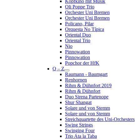
Kopfkino mit Musik
Oli Poppe Trio
Orchester Uni Bremen
Orchester Uni Bremen
Policano, Pilar
Orquesta No Típica
Oriental Duo
Oriental Trio
Nio
Pinnowation
Pinnowation
Popchor der HfK
Q – Z
Raumann - Baumgart
Renhornen
Rihm & Dühnfort 2019
Rihm & Dühnfort
Duo Sirena Partenope
Shur Shangat
Solare und von Stemm
Solare und von Stemm
Streichquartette des Uni-Orchesters
Swing Strings
Swinging Four
Trio Ata la Taba