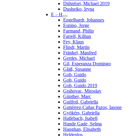
Dühnfort, Michael 2019
Dusheiko, Iryna
E – H
Engelhardt, Johannes
Espino, Jorge
Farmand, Philip
Farrell, Killian
Fey, Klaus
Flindt, Martin
Fränkel, Manfred
Gerdes, Michael
Gil, Esperanza Domingo
Gläß, Susanne
Goh, Guido
Goh, Guido
Goh, Guido 2019
Grahovac, Miroslav
Günther, Marc
Guilfoil, Gabriella
Gutiérrez-Cañas Pazos, Iasone
Gyökérs, Gabriella
Hallebach, Isabell
Hande Gade, Selma
Haughan, Elisabeth
Heldenlos