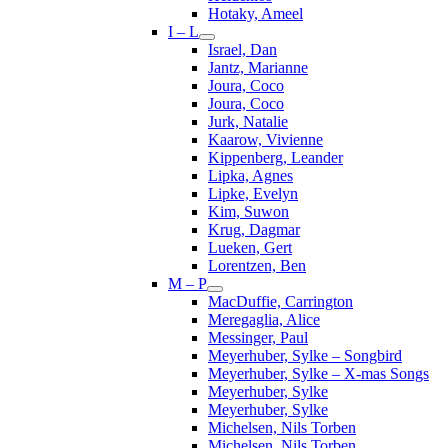
Hotaky, Ameel
I – L
Israel, Dan
Jantz, Marianne
Joura, Coco
Joura, Coco
Jurk, Natalie
Kaarow, Vivienne
Kippenberg, Leander
Lipka, Agnes
Lipke, Evelyn
Kim, Suwon
Krug, Dagmar
Lueken, Gert
Lorentzen, Ben
M – P
MacDuffie, Carrington
Meregaglia, Alice
Messinger, Paul
Meyerhuber, Sylke – Songbird
Meyerhuber, Sylke – X-mas Songs
Meyerhuber, Sylke
Meyerhuber, Sylke
Michelsen, Nils Torben
Michelsen, Nils Torben