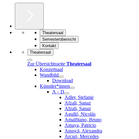
Theatersaal
Semesterübersicht
Kontakt
Theatersaal
Zur Übersichtsseite
Theatersaal
Konzertsaal
Wandbild
Download
Künstler*innen
A – D
Adler, Stefanie
Afzali, Sanaz
Afzali, Sanaz
Agulló, Nicolás
Amalfitano, Bruno
Amaya, Patricio
Anușcă, Alexandra
Arcuri, Mercedes