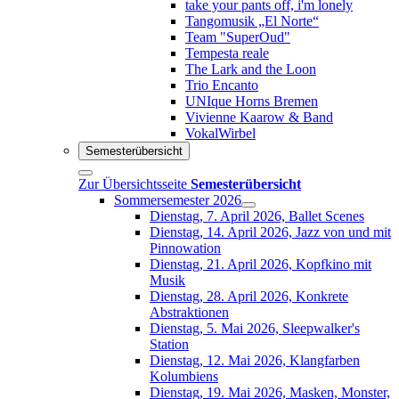
take your pants off, i'm lonely
Tangomusik „El Norte“
Team "SuperOud"
Tempesta reale
The Lark and the Loon
Trio Encanto
UNIque Horns Bremen
Vivienne Kaarow & Band
VokalWirbel
Semesterübersicht
Zur Übersichtsseite
Semesterübersicht
Sommersemester 2026
Dienstag, 7. April 2026, Ballet Scenes
Dienstag, 14. April 2026, Jazz von und mit
Pinnowation
Dienstag, 21. April 2026, Kopfkino mit
Musik
Dienstag, 28. April 2026, Konkrete
Abstraktionen
Dienstag, 5. Mai 2026, Sleepwalker's
Station
Dienstag, 12. Mai 2026, Klangfarben
Kolumbiens
Dienstag, 19. Mai 2026, Masken, Monster,