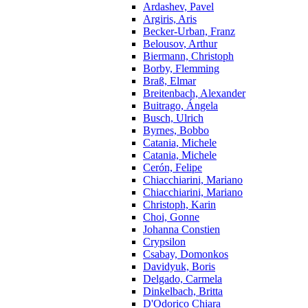
Ardashev, Pavel
Argiris, Aris
Becker-Urban, Franz
Belousov, Arthur
Biermann, Christoph
Borby, Flemming
Braß, Elmar
Breitenbach, Alexander
Buitrago, Ángela
Busch, Ulrich
Byrnes, Bobbo
Catania, Michele
Catania, Michele
Cerón, Felipe
Chiacchiarini, Mariano
Chiacchiarini, Mariano
Christoph, Karin
Choi, Gonne
Johanna Constien
Crypsilon
Csabay, Domonkos
Davidyuk, Boris
Delgado, Carmela
Dinkelbach, Britta
D'Odorico Chiara