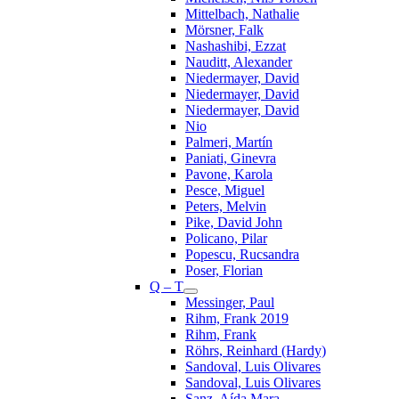
Mittelbach, Nathalie
Mörsner, Falk
Nashashibi, Ezzat
Nauditt, Alexander
Niedermayer, David
Niedermayer, David
Niedermayer, David
Nio
Palmeri, Martín
Paniati, Ginevra
Pavone, Karola
Pesce, Miguel
Peters, Melvin
Pike, David John
Policano, Pilar
Popescu, Rucsandra
Poser, Florian
Q – T
Messinger, Paul
Rihm, Frank 2019
Rihm, Frank
Röhrs, Reinhard (Hardy)
Sandoval, Luis Olivares
Sandoval, Luis Olivares
Sanz, Aída Mara