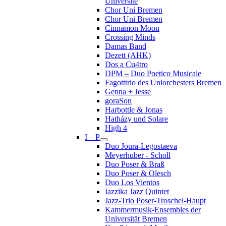
Université
Chor Uni Bremen
Chor Uni Bremen
Cinnamon Moon
Crossing Minds
Damas Band
Dezett (AHK)
Dos a Cu4tro
DPM – Duo Poetico Musicale
Fagotttrio des Uniorchesters Bremen
Genna + Jesse
goraSon
Harbottle & Jonas
Hatházy und Solare
High 4
I – P
Duo Joura-Legostaeva
Meyerhuber - Scholl
Duo Poser & Braß
Duo Poser & Olesch
Duo Los Vientos
Iazzika Jazz Quintet
Jazz-Trio Poser-Troschel-Haupt
Kammermusik-Ensembles der
Universität Bremen