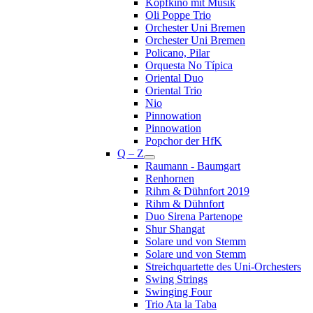
Kopfkino mit Musik
Oli Poppe Trio
Orchester Uni Bremen
Orchester Uni Bremen
Policano, Pilar
Orquesta No Típica
Oriental Duo
Oriental Trio
Nio
Pinnowation
Pinnowation
Popchor der HfK
Q – Z
Raumann - Baumgart
Renhornen
Rihm & Dühnfort 2019
Rihm & Dühnfort
Duo Sirena Partenope
Shur Shangat
Solare und von Stemm
Solare und von Stemm
Streichquartette des Uni-Orchesters
Swing Strings
Swinging Four
Trio Ata la Taba