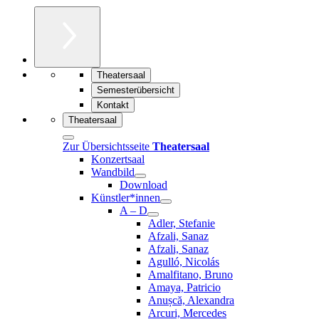
Theatersaal
Semesterübersicht
Kontakt
Theatersaal
Zur Übersichtsseite
Theatersaal
Konzertsaal
Wandbild
Download
Künstler*innen
A – D
Adler, Stefanie
Afzali, Sanaz
Afzali, Sanaz
Agulló, Nicolás
Amalfitano, Bruno
Amaya, Patricio
Anușcă, Alexandra
Arcuri, Mercedes