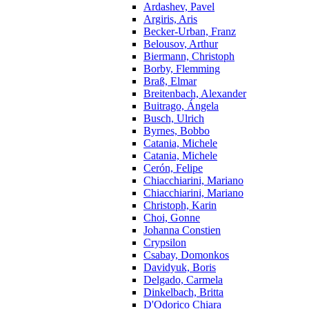
Ardashev, Pavel
Argiris, Aris
Becker-Urban, Franz
Belousov, Arthur
Biermann, Christoph
Borby, Flemming
Braß, Elmar
Breitenbach, Alexander
Buitrago, Ángela
Busch, Ulrich
Byrnes, Bobbo
Catania, Michele
Catania, Michele
Cerón, Felipe
Chiacchiarini, Mariano
Chiacchiarini, Mariano
Christoph, Karin
Choi, Gonne
Johanna Constien
Crypsilon
Csabay, Domonkos
Davidyuk, Boris
Delgado, Carmela
Dinkelbach, Britta
D'Odorico Chiara