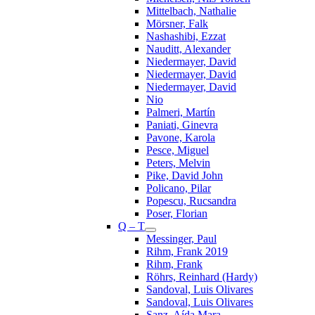
Mittelbach, Nathalie
Mörsner, Falk
Nashashibi, Ezzat
Nauditt, Alexander
Niedermayer, David
Niedermayer, David
Niedermayer, David
Nio
Palmeri, Martín
Paniati, Ginevra
Pavone, Karola
Pesce, Miguel
Peters, Melvin
Pike, David John
Policano, Pilar
Popescu, Rucsandra
Poser, Florian
Q – T
Messinger, Paul
Rihm, Frank 2019
Rihm, Frank
Röhrs, Reinhard (Hardy)
Sandoval, Luis Olivares
Sandoval, Luis Olivares
Sanz, Aída Mara