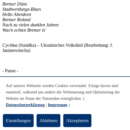
Bremer Düne
Stadtwerdungs-Blues
Hello Aberdeen
Bremer Roland
Nach zu vielen dunklen Jahren
Was'n echten Bremer is'
Сусідкa
(Susidka) – Ukrainisches Volkslied (Bearbeitung: J.
Jatzinewitscha)
- Pause -
Auf unserer Webseite werden Cookies verwendet. Einige davon sind
Orchester der Universität Bremen, Leitung: Alice Meregaglia,
essentiell, während uns andere die Verbesserung und Optimierung der
Bremen | Einstudierung: Kara Tober
Website im Sinne der Nutzenden ermöglichen. (
Datenschutzerklärung
|
Impressum
)
Antonín Dvořák: Sinfonie Nr.8 G-Dur op.88
Allegro con brio
Einstellungen
Ablehnen
Akzeptieren
Adagio