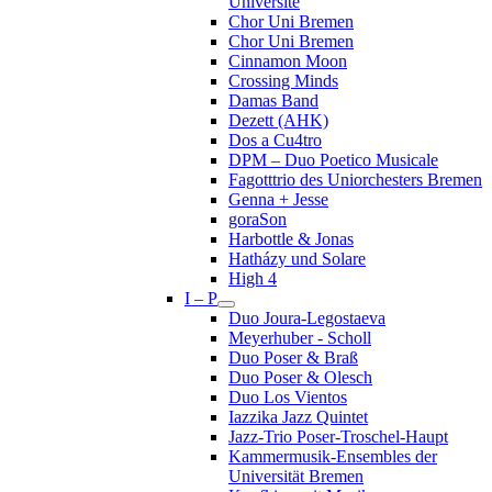
Université
Chor Uni Bremen
Chor Uni Bremen
Cinnamon Moon
Crossing Minds
Damas Band
Dezett (AHK)
Dos a Cu4tro
DPM – Duo Poetico Musicale
Fagotttrio des Uniorchesters Bremen
Genna + Jesse
goraSon
Harbottle & Jonas
Hatházy und Solare
High 4
I – P
Duo Joura-Legostaeva
Meyerhuber - Scholl
Duo Poser & Braß
Duo Poser & Olesch
Duo Los Vientos
Iazzika Jazz Quintet
Jazz-Trio Poser-Troschel-Haupt
Kammermusik-Ensembles der
Universität Bremen