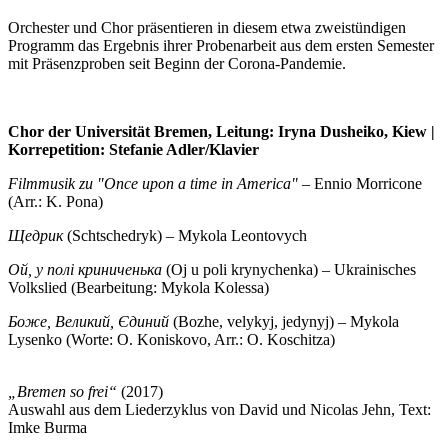
Orchester und Chor präsentieren in diesem etwa zweistündigen
Programm das Ergebnis ihrer Probenarbeit aus dem ersten Semester
mit Präsenzproben seit Beginn der Corona-Pandemie.
Chor der Universität Bremen, Leitung: Iryna Dusheiko, Kiew |
Korrepetition: Stefanie Adler/Klavier
Filmmusik zu "Once upon a time in America"
– Ennio Morricone
(Arr.: K. Pona)
Щедрик
(Schtschedryk) – Mykola Leontovych
Ой, у полі криниченька
(Oj u poli krynychenka) – Ukrainisches
Volkslied (Bearbeitung: Mykola Kolessa)
Боже, Великий, Єдиний
(Bozhe, velykyj, jedynyj) – Mykola
Lysenko (Worte: O. Koniskovo, Arr.: O. Koschitza)
„Bremen so frei“
(2017)
Auswahl aus dem Liederzyklus von David und Nicolas Jehn, Text:
Imke Burma