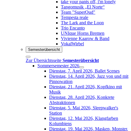
take your pants off, i'm lonely
Tangomusik „El Norte“
Team "SuperOud"
Tempesta reale
The Lark and the Loon
Trio Encanto
UNIque Horns Bremen
Vivienne Kaarow & Band
VokalWirbel
Semesterübersicht
Zur Übersichtsseite
Semesterübersicht
Sommersemester 2026
Dienstag, 7. April 2026, Ballet Scenes
Dienstag, 14. April 2026, Jazz von und mit
Pinnowation
Dienstag, 21. April 2026, Kopfkino mit
Musik
Dienstag, 28. April 2026, Konkrete
Abstraktionen
Dienstag, 5. Mai 2026, Sleepwalker's
Station
Dienstag, 12. Mai 2026, Klangfarben
Kolumbiens
Dienstag, 19. Mai 2026, Masken, Monster,