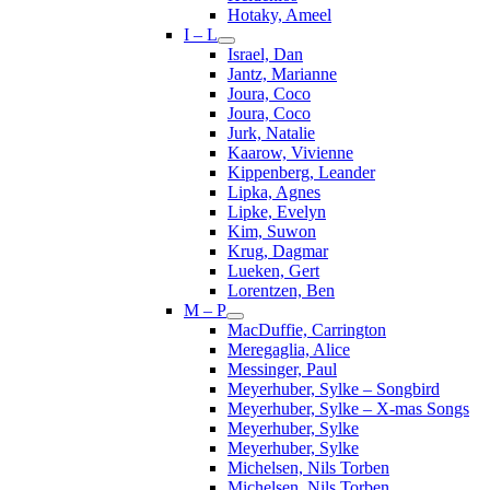
Hotaky, Ameel
I – L
Israel, Dan
Jantz, Marianne
Joura, Coco
Joura, Coco
Jurk, Natalie
Kaarow, Vivienne
Kippenberg, Leander
Lipka, Agnes
Lipke, Evelyn
Kim, Suwon
Krug, Dagmar
Lueken, Gert
Lorentzen, Ben
M – P
MacDuffie, Carrington
Meregaglia, Alice
Messinger, Paul
Meyerhuber, Sylke – Songbird
Meyerhuber, Sylke – X-mas Songs
Meyerhuber, Sylke
Meyerhuber, Sylke
Michelsen, Nils Torben
Michelsen, Nils Torben