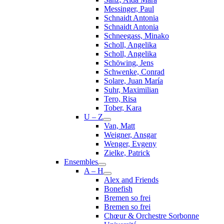
Messinger, Paul
Schnaidt Antonia
Schnaidt Antonia
Schneegass, Minako
Scholl, Angelika
Scholl, Angelika
Schöwing, Jens
Schwenke, Conrad
Solare, Juan María
Suhr, Maximilian
Tero, Risa
Tober, Kara
U – Z
Van, Matt
Weigner, Ansgar
Wenger, Evgeny
Zielke, Patrick
Ensembles
A – H
Alex and Friends
Bonefish
Bremen so frei
Bremen so frei
Chœur & Orchestre Sorbonne