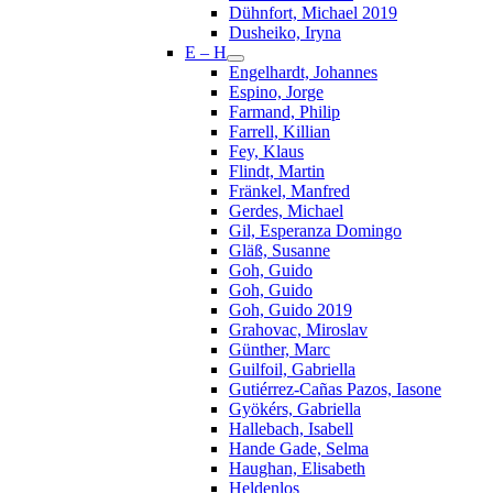
Dühnfort, Michael 2019
Dusheiko, Iryna
E – H
Engelhardt, Johannes
Espino, Jorge
Farmand, Philip
Farrell, Killian
Fey, Klaus
Flindt, Martin
Fränkel, Manfred
Gerdes, Michael
Gil, Esperanza Domingo
Gläß, Susanne
Goh, Guido
Goh, Guido
Goh, Guido 2019
Grahovac, Miroslav
Günther, Marc
Guilfoil, Gabriella
Gutiérrez-Cañas Pazos, Iasone
Gyökérs, Gabriella
Hallebach, Isabell
Hande Gade, Selma
Haughan, Elisabeth
Heldenlos