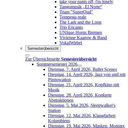
take your pants off, i'm lonely
Tangomusik „El Norte“
Team "SuperOud"
Tempesta reale
The Lark and the Loon
Trio Encanto
UNIque Horns Bremen
Vivienne Kaarow & Band
VokalWirbel
Semesterübersicht
Zur Übersichtsseite
Semesterübersicht
Sommersemester 2026
Dienstag, 7. April 2026, Ballet Scenes
Dienstag, 14. April 2026, Jazz von und mit
Pinnowation
Dienstag, 21. April 2026, Kopfkino mit
Musik
Dienstag, 28. April 2026, Konkrete
Abstraktionen
Dienstag, 5. Mai 2026, Sleepwalker's
Station
Dienstag, 12. Mai 2026, Klangfarben
Kolumbiens
Dienstag, 19. Mai 2026, Masken, Monster,