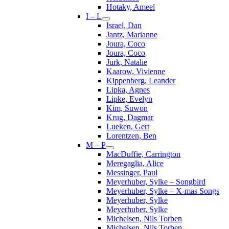
Hotaky, Ameel
I – L
Israel, Dan
Jantz, Marianne
Joura, Coco
Joura, Coco
Jurk, Natalie
Kaarow, Vivienne
Kippenberg, Leander
Lipka, Agnes
Lipke, Evelyn
Kim, Suwon
Krug, Dagmar
Lueken, Gert
Lorentzen, Ben
M – P
MacDuffie, Carrington
Meregaglia, Alice
Messinger, Paul
Meyerhuber, Sylke – Songbird
Meyerhuber, Sylke – X-mas Songs
Meyerhuber, Sylke
Meyerhuber, Sylke
Michelsen, Nils Torben
Michelsen, Nils Torben