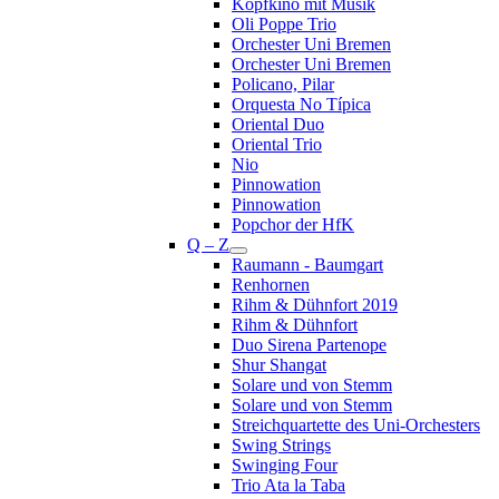
Kopfkino mit Musik
Oli Poppe Trio
Orchester Uni Bremen
Orchester Uni Bremen
Policano, Pilar
Orquesta No Típica
Oriental Duo
Oriental Trio
Nio
Pinnowation
Pinnowation
Popchor der HfK
Q – Z
Raumann - Baumgart
Renhornen
Rihm & Dühnfort 2019
Rihm & Dühnfort
Duo Sirena Partenope
Shur Shangat
Solare und von Stemm
Solare und von Stemm
Streichquartette des Uni-Orchesters
Swing Strings
Swinging Four
Trio Ata la Taba