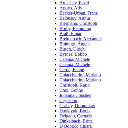
Ardashev, Pavel
Argiris, Aris
Becker-Urban, Franz
Belousov, Arthur
Biermann, Christoph
Borby, Flemming
Braß, Elmar
Breitenbach, Alexander
Buitrago, Ángela
Busch, Ulrich
Byrnes, Bobbo
Catania, Michele
Catania, Michele
Cerón, Felipe
Chiacchiarini, Mariano
Chiacchiarini, Mariano
Christoph, Karin
Choi, Gonne
Johanna Constien
Crypsilon
Csabay, Domonkos
Davidyuk, Boris
Delgado, Carmela
Dinkelbach, Britta
D'Odorico Chiara