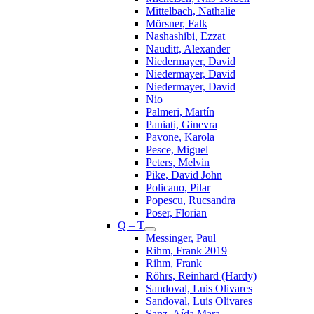
Mittelbach, Nathalie
Mörsner, Falk
Nashashibi, Ezzat
Nauditt, Alexander
Niedermayer, David
Niedermayer, David
Niedermayer, David
Nio
Palmeri, Martín
Paniati, Ginevra
Pavone, Karola
Pesce, Miguel
Peters, Melvin
Pike, David John
Policano, Pilar
Popescu, Rucsandra
Poser, Florian
Q – T
Messinger, Paul
Rihm, Frank 2019
Rihm, Frank
Röhrs, Reinhard (Hardy)
Sandoval, Luis Olivares
Sandoval, Luis Olivares
Sanz, Aída Mara