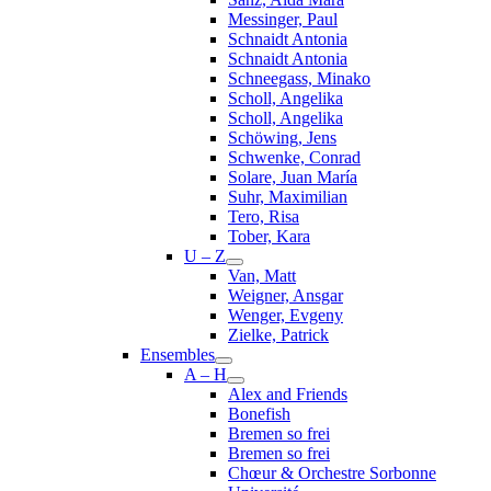
Messinger, Paul
Schnaidt Antonia
Schnaidt Antonia
Schneegass, Minako
Scholl, Angelika
Scholl, Angelika
Schöwing, Jens
Schwenke, Conrad
Solare, Juan María
Suhr, Maximilian
Tero, Risa
Tober, Kara
U – Z
Van, Matt
Weigner, Ansgar
Wenger, Evgeny
Zielke, Patrick
Ensembles
A – H
Alex and Friends
Bonefish
Bremen so frei
Bremen so frei
Chœur & Orchestre Sorbonne