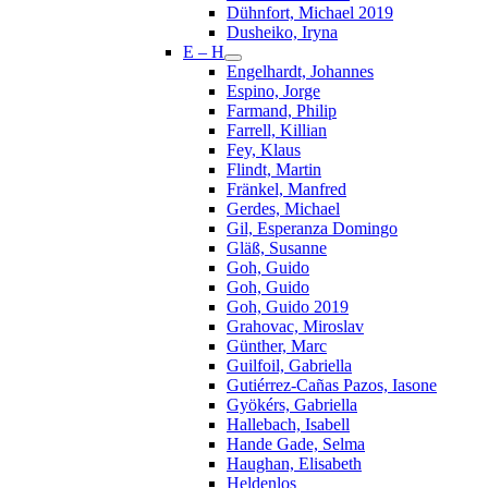
Dühnfort, Michael 2019
Dusheiko, Iryna
E – H
Engelhardt, Johannes
Espino, Jorge
Farmand, Philip
Farrell, Killian
Fey, Klaus
Flindt, Martin
Fränkel, Manfred
Gerdes, Michael
Gil, Esperanza Domingo
Gläß, Susanne
Goh, Guido
Goh, Guido
Goh, Guido 2019
Grahovac, Miroslav
Günther, Marc
Guilfoil, Gabriella
Gutiérrez-Cañas Pazos, Iasone
Gyökérs, Gabriella
Hallebach, Isabell
Hande Gade, Selma
Haughan, Elisabeth
Heldenlos