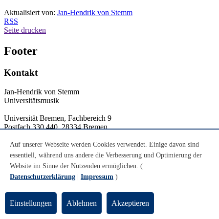
Aktualisiert von:
Jan-Hendrik von Stemm
RSS
Seite drucken
Footer
Kontakt
Jan-Hendrik von Stemm
Universitätsmusik
Universität Bremen, Fachbereich 9
Postfach 330 440, 28334 Bremen
Tel: 0049-(0)421-218-60109
E-Mail:
unimusik
protect me ?!
uni-bremen
protect me ?!
.de
Auf unserer Webseite werden Cookies verwendet. Einige davon sind
essentiell, während uns andere die Verbesserung und Optimierung der
Ansprechpersonen
Website im Sinne der Nutzenden ermöglichen. (
Datenschutzerklärung
|
Impressum
)
Allgemeines
Impressum
Einstellungen
Ablehnen
Akzeptieren
Datenschutz
Notfall