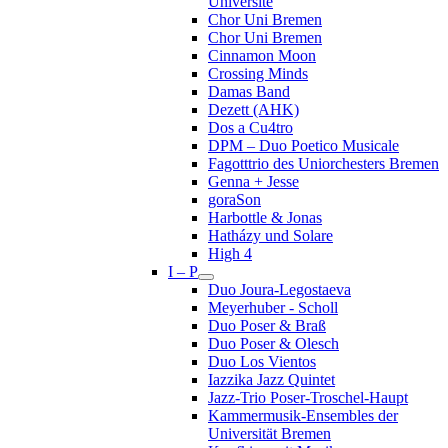
Université
Chor Uni Bremen
Chor Uni Bremen
Cinnamon Moon
Crossing Minds
Damas Band
Dezett (AHK)
Dos a Cu4tro
DPM – Duo Poetico Musicale
Fagotttrio des Uniorchesters Bremen
Genna + Jesse
goraSon
Harbottle & Jonas
Hatházy und Solare
High 4
I – P
Duo Joura-Legostaeva
Meyerhuber - Scholl
Duo Poser & Braß
Duo Poser & Olesch
Duo Los Vientos
Iazzika Jazz Quintet
Jazz-Trio Poser-Troschel-Haupt
Kammermusik-Ensembles der
Universität Bremen