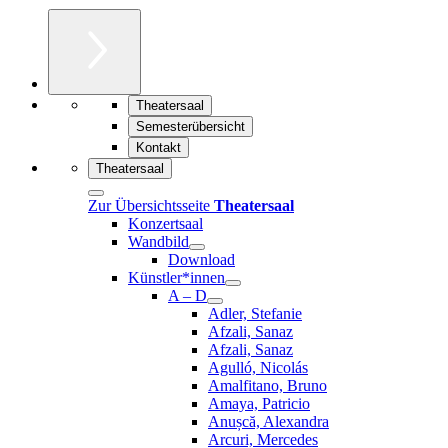
Theatersaal
Semesterübersicht
Kontakt
Theatersaal
Zur Übersichtsseite
Theatersaal
Konzertsaal
Wandbild
Download
Künstler*innen
A – D
Adler, Stefanie
Afzali, Sanaz
Afzali, Sanaz
Agulló, Nicolás
Amalfitano, Bruno
Amaya, Patricio
Anușcă, Alexandra
Arcuri, Mercedes