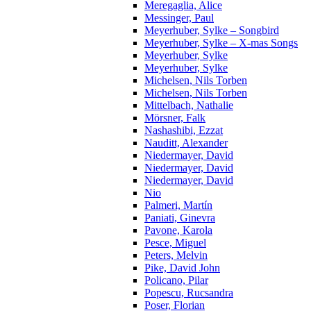
Meregaglia, Alice
Messinger, Paul
Meyerhuber, Sylke – Songbird
Meyerhuber, Sylke – X-mas Songs
Meyerhuber, Sylke
Meyerhuber, Sylke
Michelsen, Nils Torben
Michelsen, Nils Torben
Mittelbach, Nathalie
Mörsner, Falk
Nashashibi, Ezzat
Nauditt, Alexander
Niedermayer, David
Niedermayer, David
Niedermayer, David
Nio
Palmeri, Martín
Paniati, Ginevra
Pavone, Karola
Pesce, Miguel
Peters, Melvin
Pike, David John
Policano, Pilar
Popescu, Rucsandra
Poser, Florian