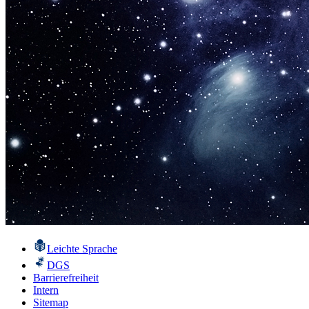
Leichte Sprache
DGS
Barrierefreiheit
Intern
Sitemap