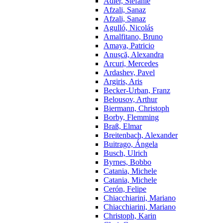
Adler, Stefanie
Afzali, Sanaz
Afzali, Sanaz
Agulló, Nicolás
Amalfitano, Bruno
Amaya, Patricio
Anușcă, Alexandra
Arcuri, Mercedes
Ardashev, Pavel
Argiris, Aris
Becker-Urban, Franz
Belousov, Arthur
Biermann, Christoph
Borby, Flemming
Braß, Elmar
Breitenbach, Alexander
Buitrago, Ángela
Busch, Ulrich
Byrnes, Bobbo
Catania, Michele
Catania, Michele
Cerón, Felipe
Chiacchiarini, Mariano
Chiacchiarini, Mariano
Christoph, Karin