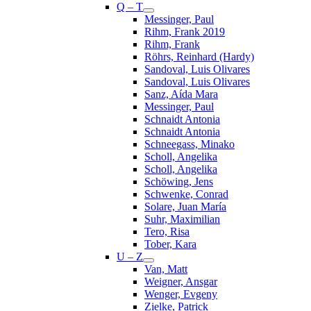
Q – T
Messinger, Paul
Rihm, Frank 2019
Rihm, Frank
Röhrs, Reinhard (Hardy)
Sandoval, Luis Olivares
Sandoval, Luis Olivares
Sanz, Aída Mara
Messinger, Paul
Schnaidt Antonia
Schnaidt Antonia
Schneegass, Minako
Scholl, Angelika
Scholl, Angelika
Schöwing, Jens
Schwenke, Conrad
Solare, Juan María
Suhr, Maximilian
Tero, Risa
Tober, Kara
U – Z
Van, Matt
Weigner, Ansgar
Wenger, Evgeny
Zielke, Patrick