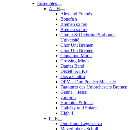
Ensembles
A – H
Alex and Friends
Bonefish
Bremen so frei
Bremen so frei
Chœur & Orchestre Sorbonne
Université
Chor Uni Bremen
Chor Uni Bremen
Cinnamon Moon
Crossing Minds
Damas Band
Dezett (AHK)
Dos a Cu4tro
DPM – Duo Poetico Musicale
Fagotttrio des Uniorchesters Bremen
Genna + Jesse
goraSon
Harbottle & Jonas
Hatházy und Solare
High 4
I – P
Duo Joura-Legostaeva
Meyerhuber - Scholl