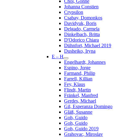
Choi, Gonne
Johanna Constien
Crypsilon
Csabay, Domonkos
Davidyuk, Boris
Delgado, Carmela
Dinkelbach, Britta
D'Odorico Chiara
Dühnfort, Michael 2019
Dusheiko, Iryna
E – H
Engelhardt, Johannes
Espino, Jorge
Farmand, Philip
Farrell, Killian
Fey, Klaus
Flindt, Martin
Fränkel, Manfred
Gerdes, Michael
Gil, Esperanza Domingo
Gläß, Susanne
Goh, Guido
Goh, Guido
Goh, Guido 2019
Grahovac, Miroslav