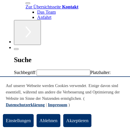
Zur Übersichtsseite
Kontakt
Das Team
Anfahrt
Suche
Suchbegriff
Platzhalter:
Sternchen (*)
Volltext
Auf unserer Webseite werden Cookies verwendet. Einige davon sind
Personen/Einrichtungen
essentiell, während uns andere die Verbesserung und Optimierung der
Volltext + Personen/Einrichtungen
Website im Sinne der Nutzenden ermöglichen. (
Datenschutzerklärung
|
Impressum
)
Sie sind hier:
Einstellungen
Ablehnen
Akzeptieren
Konzerte
Theatersaal