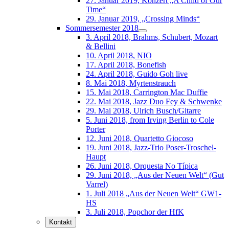
27. Januar 2019, Konzert „A Child of Our
Time“
29. Januar 2019, „Crossing Minds“
Sommersemester 2018
3. April 2018, Brahms, Schubert, Mozart
& Bellini
10. April 2018, NIO
17. April 2018, Bonefish
24. April 2018, Guido Goh live
8. Mai 2018, Myrtenstrauch
15. Mai 2018, Carrington Mac Duffie
22. Mai 2018, Jazz Duo Fey & Schwenke
29. Mai 2018, Ulrich Busch/Gitarre
5. Juni 2018, from Irving Berlin to Cole
Porter
12. Juni 2018, Quartetto Giocoso
19. Juni 2018, Jazz-Trio Poser-Troschel-
Haupt
26. Juni 2018, Orquesta No Típica
29. Juni 2018, „Aus der Neuen Welt“ (Gut
Varrel)
1. Juli 2018 „Aus der Neuen Welt“ GW1-
HS
3. Juli 2018, Popchor der HfK
Kontakt