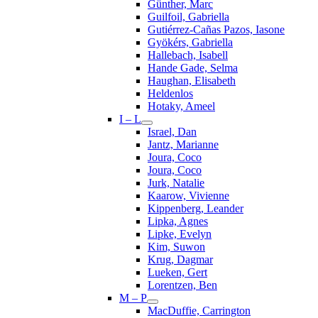
Günther, Marc
Guilfoil, Gabriella
Gutiérrez-Cañas Pazos, Iasone
Gyökérs, Gabriella
Hallebach, Isabell
Hande Gade, Selma
Haughan, Elisabeth
Heldenlos
Hotaky, Ameel
I – L
Israel, Dan
Jantz, Marianne
Joura, Coco
Joura, Coco
Jurk, Natalie
Kaarow, Vivienne
Kippenberg, Leander
Lipka, Agnes
Lipke, Evelyn
Kim, Suwon
Krug, Dagmar
Lueken, Gert
Lorentzen, Ben
M – P
MacDuffie, Carrington