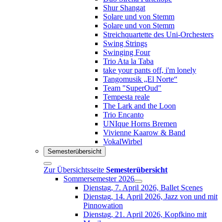
Shur Shangat
Solare und von Stemm
Solare und von Stemm
Streichquartette des Uni-Orchesters
Swing Strings
Swinging Four
Trio Ata la Taba
take your pants off, i'm lonely
Tangomusik „El Norte“
Team "SuperOud"
Tempesta reale
The Lark and the Loon
Trio Encanto
UNIque Horns Bremen
Vivienne Kaarow & Band
VokalWirbel
Semesterübersicht
Zur Übersichtsseite
Semesterübersicht
Sommersemester 2026
Dienstag, 7. April 2026, Ballet Scenes
Dienstag, 14. April 2026, Jazz von und mit
Pinnowation
Dienstag, 21. April 2026, Kopfkino mit