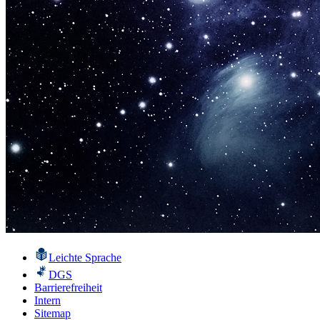
Leichte Sprache
DGS
Barrierefreiheit
Intern
Sitemap