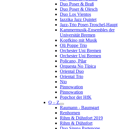
Duo Poser & Braß
Duo Poser & Olesch
Duo Los Vientos
Iazzika Jazz Quintet
Jazz-Trio Poser-Troschel-Haupt
Kammermusik-Ensembles der
Universität Bremen
Kopfkino mit Musik
Oli Poppe Trio
Orchester Uni Bremen
Orchester Uni Bremen
Policano, Pilar
Orquesta No Típica
Oriental Duo
Oriental Trio
Nio
Pinnowation
Pinnowation
Popchor der HfK
Q – Z
Raumann - Baumgart
Renhornen
Rihm & Dühnfort 2019
Rihm & Dühnfort
Duo Sirena Partenope