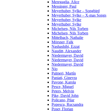
Meregaglia, Alice
Messinger, Paul
Meyerhuber, Sylke – Songbird
Meyerhuber, Sylke – X-mas Songs
Meyerhuber, Sylke
Meyerhuber, Sylke
Michelsen, Nils Torben
Michelsen, Nils Torben
Mittelbach, Nathalie
Mörsner, Falk
Nashashibi, Ezzat
Nauditt, Alexander
Niedermayer, David
Niedermayer, David
Niedermayer, David
Nio
Palmeri, Martín
Paniati, Ginevra
Pavone, Karola
Pesce, Miguel
Peters, Melvin
Pike, David John
Policano, Pilar
Popescu, Rucsandra
Poser, Florian