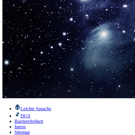
Leichte Sprache
DGS
Barrierefreiheit
Intern
Sitemap