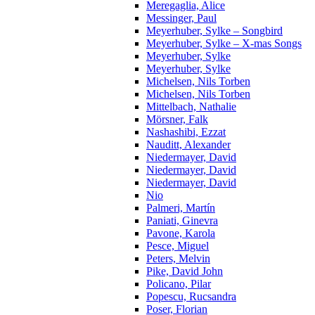
Meregaglia, Alice
Messinger, Paul
Meyerhuber, Sylke – Songbird
Meyerhuber, Sylke – X-mas Songs
Meyerhuber, Sylke
Meyerhuber, Sylke
Michelsen, Nils Torben
Michelsen, Nils Torben
Mittelbach, Nathalie
Mörsner, Falk
Nashashibi, Ezzat
Nauditt, Alexander
Niedermayer, David
Niedermayer, David
Niedermayer, David
Nio
Palmeri, Martín
Paniati, Ginevra
Pavone, Karola
Pesce, Miguel
Peters, Melvin
Pike, David John
Policano, Pilar
Popescu, Rucsandra
Poser, Florian