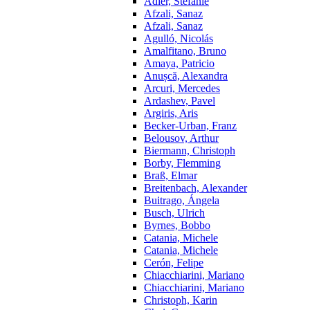
Adler, Stefanie
Afzali, Sanaz
Afzali, Sanaz
Agulló, Nicolás
Amalfitano, Bruno
Amaya, Patricio
Anușcă, Alexandra
Arcuri, Mercedes
Ardashev, Pavel
Argiris, Aris
Becker-Urban, Franz
Belousov, Arthur
Biermann, Christoph
Borby, Flemming
Braß, Elmar
Breitenbach, Alexander
Buitrago, Ángela
Busch, Ulrich
Byrnes, Bobbo
Catania, Michele
Catania, Michele
Cerón, Felipe
Chiacchiarini, Mariano
Chiacchiarini, Mariano
Christoph, Karin