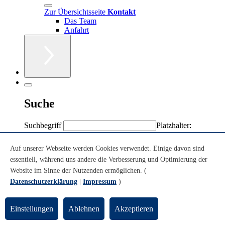
Zur Übersichtsseite
Kontakt
Das Team
Anfahrt
Suche
Suchbegriff
Platzhalter:
Sternchen (*)
Volltext
Auf unserer Webseite werden Cookies verwendet. Einige davon sind
Personen/Einrichtungen
essentiell, während uns andere die Verbesserung und Optimierung der
Volltext + Personen/Einrichtungen
Website im Sinne der Nutzenden ermöglichen. (
Datenschutzerklärung
|
Impressum
)
Sie sind hier:
Einstellungen
Ablehnen
Akzeptieren
Konzerte
Theatersaal