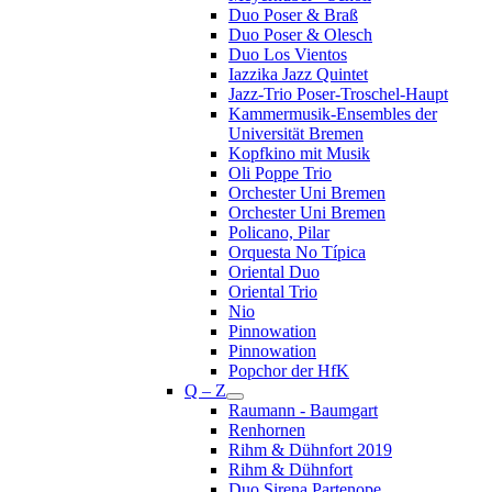
Duo Poser & Braß
Duo Poser & Olesch
Duo Los Vientos
Iazzika Jazz Quintet
Jazz-Trio Poser-Troschel-Haupt
Kammermusik-Ensembles der
Universität Bremen
Kopfkino mit Musik
Oli Poppe Trio
Orchester Uni Bremen
Orchester Uni Bremen
Policano, Pilar
Orquesta No Típica
Oriental Duo
Oriental Trio
Nio
Pinnowation
Pinnowation
Popchor der HfK
Q – Z
Raumann - Baumgart
Renhornen
Rihm & Dühnfort 2019
Rihm & Dühnfort
Duo Sirena Partenope