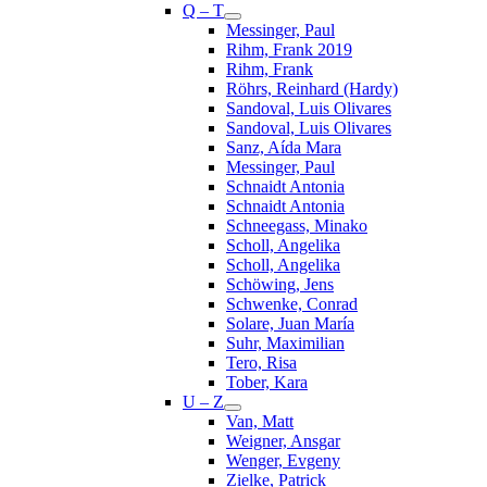
Q – T
Messinger, Paul
Rihm, Frank 2019
Rihm, Frank
Röhrs, Reinhard (Hardy)
Sandoval, Luis Olivares
Sandoval, Luis Olivares
Sanz, Aída Mara
Messinger, Paul
Schnaidt Antonia
Schnaidt Antonia
Schneegass, Minako
Scholl, Angelika
Scholl, Angelika
Schöwing, Jens
Schwenke, Conrad
Solare, Juan María
Suhr, Maximilian
Tero, Risa
Tober, Kara
U – Z
Van, Matt
Weigner, Ansgar
Wenger, Evgeny
Zielke, Patrick