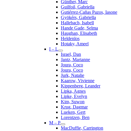
Günther, Marc
Guilfoil, Gabriella
Gutiérrez-Cañas Pazos, Iasone
Gyökérs, Gabriella
Hallebach, Isabell
Hande Gade, Selma
Haughan, Elisabeth
Heldenlos
Hotaky, Ameel
I – L
Israel, Dan
Jantz, Marianne
Joura, Coco
Joura, Coco
Jurk, Natalie
Kaarow, Vivienne
Kippenberg, Leander
Lipka, Agnes
Lipke, Evelyn
Kim, Suwon
Krug, Dagmar
Lueken, Gert
Lorentzen, Ben
M – P
MacDuffie, Carrington