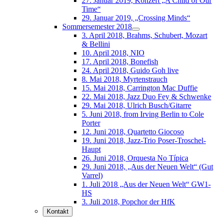
27. Januar 2019, Konzert „A Child of Our
Time“
29. Januar 2019, „Crossing Minds“
Sommersemester 2018
3. April 2018, Brahms, Schubert, Mozart
& Bellini
10. April 2018, NIO
17. April 2018, Bonefish
24. April 2018, Guido Goh live
8. Mai 2018, Myrtenstrauch
15. Mai 2018, Carrington Mac Duffie
22. Mai 2018, Jazz Duo Fey & Schwenke
29. Mai 2018, Ulrich Busch/Gitarre
5. Juni 2018, from Irving Berlin to Cole
Porter
12. Juni 2018, Quartetto Giocoso
19. Juni 2018, Jazz-Trio Poser-Troschel-
Haupt
26. Juni 2018, Orquesta No Típica
29. Juni 2018, „Aus der Neuen Welt“ (Gut
Varrel)
1. Juli 2018 „Aus der Neuen Welt“ GW1-
HS
3. Juli 2018, Popchor der HfK
Kontakt