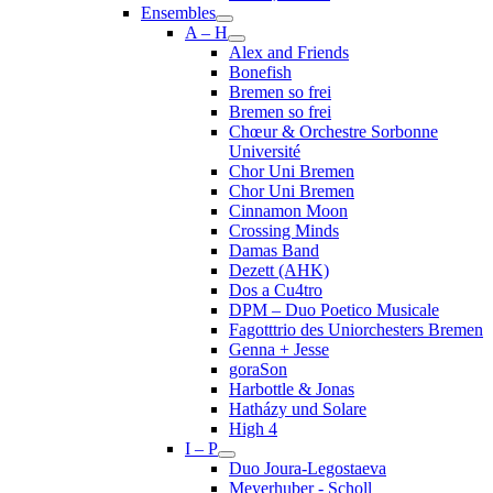
Ensembles
A – H
Alex and Friends
Bonefish
Bremen so frei
Bremen so frei
Chœur & Orchestre Sorbonne
Université
Chor Uni Bremen
Chor Uni Bremen
Cinnamon Moon
Crossing Minds
Damas Band
Dezett (AHK)
Dos a Cu4tro
DPM – Duo Poetico Musicale
Fagotttrio des Uniorchesters Bremen
Genna + Jesse
goraSon
Harbottle & Jonas
Hatházy und Solare
High 4
I – P
Duo Joura-Legostaeva
Meyerhuber - Scholl