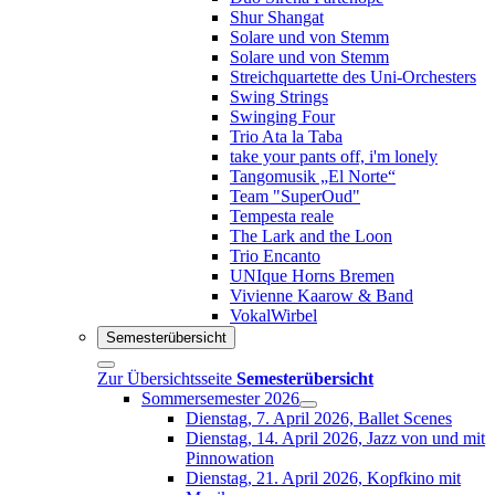
Shur Shangat
Solare und von Stemm
Solare und von Stemm
Streichquartette des Uni-Orchesters
Swing Strings
Swinging Four
Trio Ata la Taba
take your pants off, i'm lonely
Tangomusik „El Norte“
Team "SuperOud"
Tempesta reale
The Lark and the Loon
Trio Encanto
UNIque Horns Bremen
Vivienne Kaarow & Band
VokalWirbel
Semesterübersicht
Zur Übersichtsseite
Semesterübersicht
Sommersemester 2026
Dienstag, 7. April 2026, Ballet Scenes
Dienstag, 14. April 2026, Jazz von und mit
Pinnowation
Dienstag, 21. April 2026, Kopfkino mit