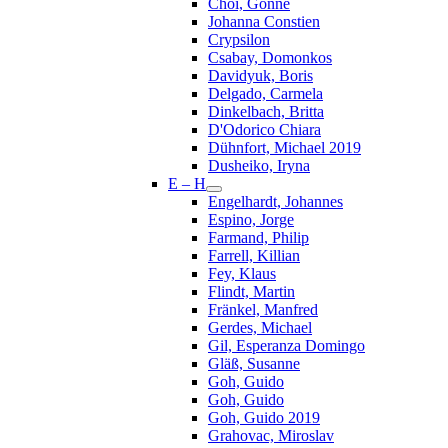
Choi, Gonne
Johanna Constien
Crypsilon
Csabay, Domonkos
Davidyuk, Boris
Delgado, Carmela
Dinkelbach, Britta
D'Odorico Chiara
Dühnfort, Michael 2019
Dusheiko, Iryna
E – H
Engelhardt, Johannes
Espino, Jorge
Farmand, Philip
Farrell, Killian
Fey, Klaus
Flindt, Martin
Fränkel, Manfred
Gerdes, Michael
Gil, Esperanza Domingo
Gläß, Susanne
Goh, Guido
Goh, Guido
Goh, Guido 2019
Grahovac, Miroslav