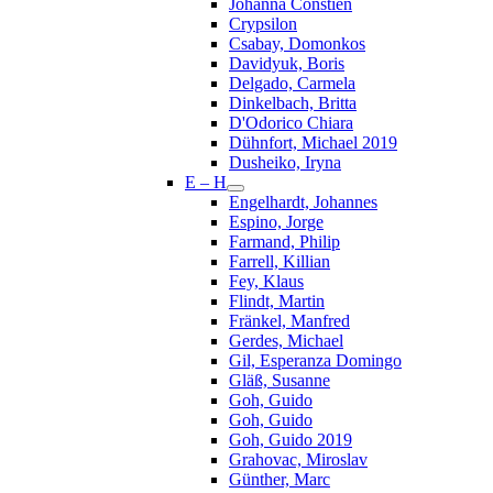
Johanna Constien
Crypsilon
Csabay, Domonkos
Davidyuk, Boris
Delgado, Carmela
Dinkelbach, Britta
D'Odorico Chiara
Dühnfort, Michael 2019
Dusheiko, Iryna
E – H
Engelhardt, Johannes
Espino, Jorge
Farmand, Philip
Farrell, Killian
Fey, Klaus
Flindt, Martin
Fränkel, Manfred
Gerdes, Michael
Gil, Esperanza Domingo
Gläß, Susanne
Goh, Guido
Goh, Guido
Goh, Guido 2019
Grahovac, Miroslav
Günther, Marc