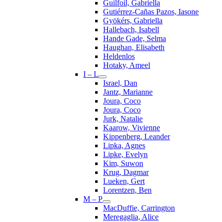
Guilfoil, Gabriella
Gutiérrez-Cañas Pazos, Iasone
Gyökérs, Gabriella
Hallebach, Isabell
Hande Gade, Selma
Haughan, Elisabeth
Heldenlos
Hotaky, Ameel
I – L
Israel, Dan
Jantz, Marianne
Joura, Coco
Joura, Coco
Jurk, Natalie
Kaarow, Vivienne
Kippenberg, Leander
Lipka, Agnes
Lipke, Evelyn
Kim, Suwon
Krug, Dagmar
Lueken, Gert
Lorentzen, Ben
M – P
MacDuffie, Carrington
Meregaglia, Alice