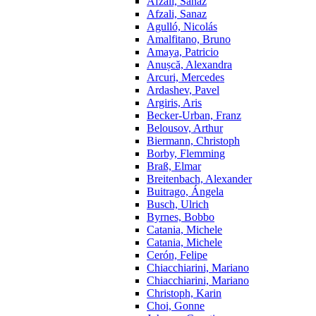
Afzali, Sanaz
Afzali, Sanaz
Agulló, Nicolás
Amalfitano, Bruno
Amaya, Patricio
Anușcă, Alexandra
Arcuri, Mercedes
Ardashev, Pavel
Argiris, Aris
Becker-Urban, Franz
Belousov, Arthur
Biermann, Christoph
Borby, Flemming
Braß, Elmar
Breitenbach, Alexander
Buitrago, Ángela
Busch, Ulrich
Byrnes, Bobbo
Catania, Michele
Catania, Michele
Cerón, Felipe
Chiacchiarini, Mariano
Chiacchiarini, Mariano
Christoph, Karin
Choi, Gonne