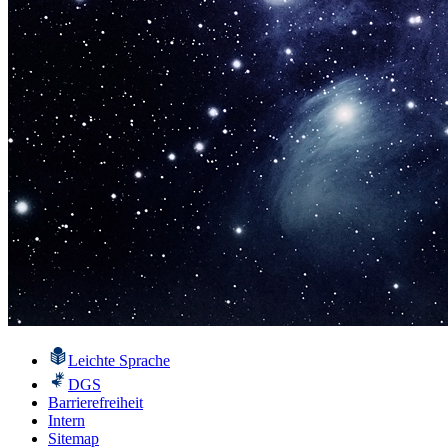
Leichte Sprache
DGS
Barrierefreiheit
Intern
Sitemap