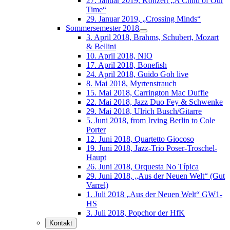
27. Januar 2019, Konzert „A Child of Our
Time“
29. Januar 2019, „Crossing Minds“
Sommersemester 2018
3. April 2018, Brahms, Schubert, Mozart
& Bellini
10. April 2018, NIO
17. April 2018, Bonefish
24. April 2018, Guido Goh live
8. Mai 2018, Myrtenstrauch
15. Mai 2018, Carrington Mac Duffie
22. Mai 2018, Jazz Duo Fey & Schwenke
29. Mai 2018, Ulrich Busch/Gitarre
5. Juni 2018, from Irving Berlin to Cole
Porter
12. Juni 2018, Quartetto Giocoso
19. Juni 2018, Jazz-Trio Poser-Troschel-
Haupt
26. Juni 2018, Orquesta No Típica
29. Juni 2018, „Aus der Neuen Welt“ (Gut
Varrel)
1. Juli 2018 „Aus der Neuen Welt“ GW1-
HS
3. Juli 2018, Popchor der HfK
Kontakt