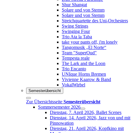
Shur Shangat
Solare und von Stemm
Solare und von Stemm
Streichquartette des Uni-Orchesters
Swing Strings
Swinging Four
Trio Ata la Taba
take your pants off, i'm lonely
Tangomusik „El Norte“
Team "SuperOud"
Tempesta reale
The Lark and the Loon
Trio Encanto
UNIque Horns Bremen
Vivienne Kaarow & Band
VokalWirbel
Semesterübersicht
Zur Übersichtsseite
Semesterübersicht
Sommersemester 2026
Dienstag, 7. April 2026, Ballet Scenes
Dienstag, 14. April 2026, Jazz von und mit
Pinnowation
Dienstag, 21. April 2026, Kopfkino mit