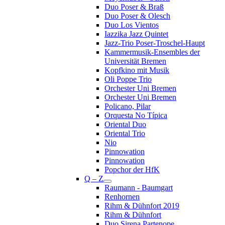
Duo Poser & Braß
Duo Poser & Olesch
Duo Los Vientos
Iazzika Jazz Quintet
Jazz-Trio Poser-Troschel-Haupt
Kammermusik-Ensembles der
Universität Bremen
Kopfkino mit Musik
Oli Poppe Trio
Orchester Uni Bremen
Orchester Uni Bremen
Policano, Pilar
Orquesta No Típica
Oriental Duo
Oriental Trio
Nio
Pinnowation
Pinnowation
Popchor der HfK
Q – Z
Raumann - Baumgart
Renhornen
Rihm & Dühnfort 2019
Rihm & Dühnfort
Duo Sirena Partenope