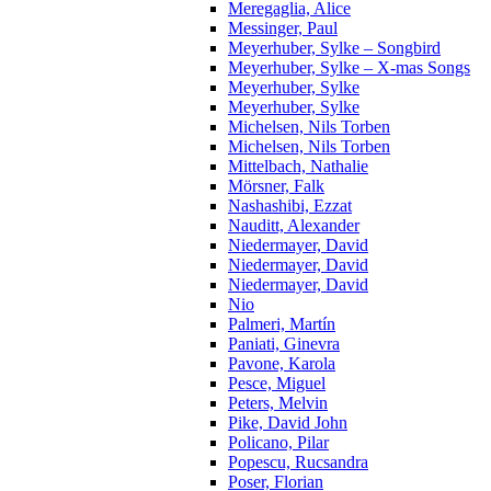
Meregaglia, Alice
Messinger, Paul
Meyerhuber, Sylke – Songbird
Meyerhuber, Sylke – X-mas Songs
Meyerhuber, Sylke
Meyerhuber, Sylke
Michelsen, Nils Torben
Michelsen, Nils Torben
Mittelbach, Nathalie
Mörsner, Falk
Nashashibi, Ezzat
Nauditt, Alexander
Niedermayer, David
Niedermayer, David
Niedermayer, David
Nio
Palmeri, Martín
Paniati, Ginevra
Pavone, Karola
Pesce, Miguel
Peters, Melvin
Pike, David John
Policano, Pilar
Popescu, Rucsandra
Poser, Florian