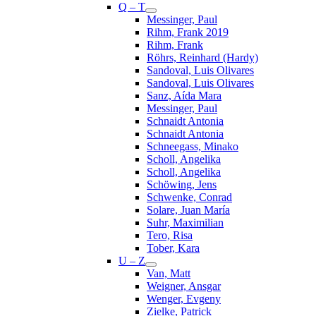
Q – T
Messinger, Paul
Rihm, Frank 2019
Rihm, Frank
Röhrs, Reinhard (Hardy)
Sandoval, Luis Olivares
Sandoval, Luis Olivares
Sanz, Aída Mara
Messinger, Paul
Schnaidt Antonia
Schnaidt Antonia
Schneegass, Minako
Scholl, Angelika
Scholl, Angelika
Schöwing, Jens
Schwenke, Conrad
Solare, Juan María
Suhr, Maximilian
Tero, Risa
Tober, Kara
U – Z
Van, Matt
Weigner, Ansgar
Wenger, Evgeny
Zielke, Patrick