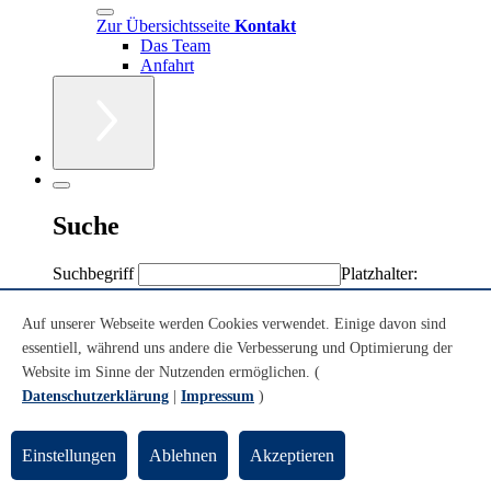
Zur Übersichtsseite
Kontakt
Das Team
Anfahrt
Suche
Suchbegriff
Platzhalter:
Sternchen (*)
Volltext
Auf unserer Webseite werden Cookies verwendet. Einige davon sind
Personen/Einrichtungen
essentiell, während uns andere die Verbesserung und Optimierung der
Volltext + Personen/Einrichtungen
Website im Sinne der Nutzenden ermöglichen. (
Datenschutzerklärung
|
Impressum
)
Sie sind hier:
Einstellungen
Ablehnen
Akzeptieren
Konzerte
Theatersaal