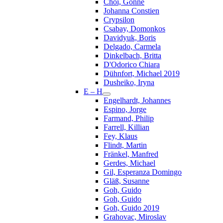
Choi, Gonne
Johanna Constien
Crypsilon
Csabay, Domonkos
Davidyuk, Boris
Delgado, Carmela
Dinkelbach, Britta
D'Odorico Chiara
Dühnfort, Michael 2019
Dusheiko, Iryna
E – H
Engelhardt, Johannes
Espino, Jorge
Farmand, Philip
Farrell, Killian
Fey, Klaus
Flindt, Martin
Fränkel, Manfred
Gerdes, Michael
Gil, Esperanza Domingo
Gläß, Susanne
Goh, Guido
Goh, Guido
Goh, Guido 2019
Grahovac, Miroslav