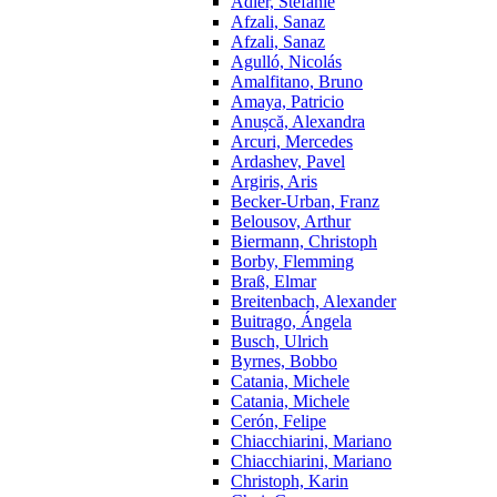
Adler, Stefanie
Afzali, Sanaz
Afzali, Sanaz
Agulló, Nicolás
Amalfitano, Bruno
Amaya, Patricio
Anușcă, Alexandra
Arcuri, Mercedes
Ardashev, Pavel
Argiris, Aris
Becker-Urban, Franz
Belousov, Arthur
Biermann, Christoph
Borby, Flemming
Braß, Elmar
Breitenbach, Alexander
Buitrago, Ángela
Busch, Ulrich
Byrnes, Bobbo
Catania, Michele
Catania, Michele
Cerón, Felipe
Chiacchiarini, Mariano
Chiacchiarini, Mariano
Christoph, Karin