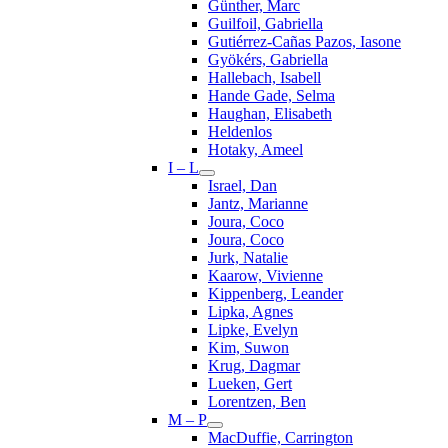
Günther, Marc
Guilfoil, Gabriella
Gutiérrez-Cañas Pazos, Iasone
Gyökérs, Gabriella
Hallebach, Isabell
Hande Gade, Selma
Haughan, Elisabeth
Heldenlos
Hotaky, Ameel
I – L
Israel, Dan
Jantz, Marianne
Joura, Coco
Joura, Coco
Jurk, Natalie
Kaarow, Vivienne
Kippenberg, Leander
Lipka, Agnes
Lipke, Evelyn
Kim, Suwon
Krug, Dagmar
Lueken, Gert
Lorentzen, Ben
M – P
MacDuffie, Carrington