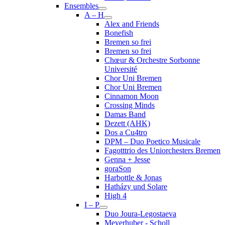
Ensembles
A – H
Alex and Friends
Bonefish
Bremen so frei
Bremen so frei
Chœur & Orchestre Sorbonne
Université
Chor Uni Bremen
Chor Uni Bremen
Cinnamon Moon
Crossing Minds
Damas Band
Dezett (AHK)
Dos a Cu4tro
DPM – Duo Poetico Musicale
Fagotttrio des Uniorchesters Bremen
Genna + Jesse
goraSon
Harbottle & Jonas
Hatházy und Solare
High 4
I – P
Duo Joura-Legostaeva
Meyerhuber - Scholl