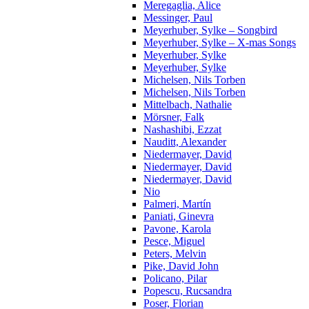
Meregaglia, Alice
Messinger, Paul
Meyerhuber, Sylke – Songbird
Meyerhuber, Sylke – X-mas Songs
Meyerhuber, Sylke
Meyerhuber, Sylke
Michelsen, Nils Torben
Michelsen, Nils Torben
Mittelbach, Nathalie
Mörsner, Falk
Nashashibi, Ezzat
Nauditt, Alexander
Niedermayer, David
Niedermayer, David
Niedermayer, David
Nio
Palmeri, Martín
Paniati, Ginevra
Pavone, Karola
Pesce, Miguel
Peters, Melvin
Pike, David John
Policano, Pilar
Popescu, Rucsandra
Poser, Florian