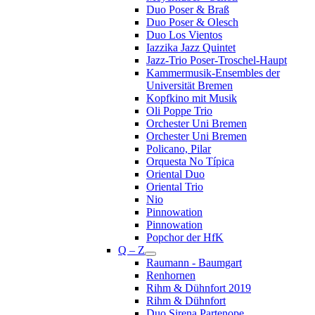
Duo Poser & Braß
Duo Poser & Olesch
Duo Los Vientos
Iazzika Jazz Quintet
Jazz-Trio Poser-Troschel-Haupt
Kammermusik-Ensembles der
Universität Bremen
Kopfkino mit Musik
Oli Poppe Trio
Orchester Uni Bremen
Orchester Uni Bremen
Policano, Pilar
Orquesta No Típica
Oriental Duo
Oriental Trio
Nio
Pinnowation
Pinnowation
Popchor der HfK
Q – Z
Raumann - Baumgart
Renhornen
Rihm & Dühnfort 2019
Rihm & Dühnfort
Duo Sirena Partenope