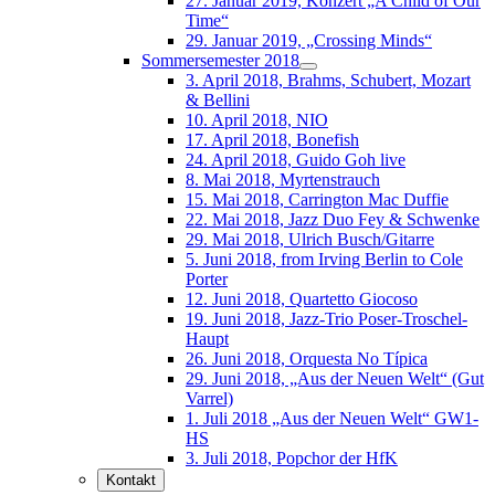
27. Januar 2019, Konzert „A Child of Our
Time“
29. Januar 2019, „Crossing Minds“
Sommersemester 2018
3. April 2018, Brahms, Schubert, Mozart
& Bellini
10. April 2018, NIO
17. April 2018, Bonefish
24. April 2018, Guido Goh live
8. Mai 2018, Myrtenstrauch
15. Mai 2018, Carrington Mac Duffie
22. Mai 2018, Jazz Duo Fey & Schwenke
29. Mai 2018, Ulrich Busch/Gitarre
5. Juni 2018, from Irving Berlin to Cole
Porter
12. Juni 2018, Quartetto Giocoso
19. Juni 2018, Jazz-Trio Poser-Troschel-
Haupt
26. Juni 2018, Orquesta No Típica
29. Juni 2018, „Aus der Neuen Welt“ (Gut
Varrel)
1. Juli 2018 „Aus der Neuen Welt“ GW1-
HS
3. Juli 2018, Popchor der HfK
Kontakt