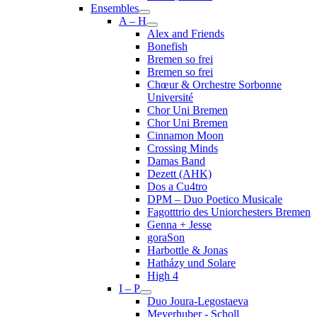
Ensembles
A – H
Alex and Friends
Bonefish
Bremen so frei
Bremen so frei
Chœur & Orchestre Sorbonne
Université
Chor Uni Bremen
Chor Uni Bremen
Cinnamon Moon
Crossing Minds
Damas Band
Dezett (AHK)
Dos a Cu4tro
DPM – Duo Poetico Musicale
Fagotttrio des Uniorchesters Bremen
Genna + Jesse
goraSon
Harbottle & Jonas
Hatházy und Solare
High 4
I – P
Duo Joura-Legostaeva
Meyerhuber - Scholl