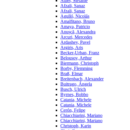
Adler, Stefanie
Afzali, Sanaz
Afzali, Sanaz
Agulló, Nicolás
Amalfitano, Bruno
Amaya, Patricio
Anușcă, Alexandra
Arcuri, Mercedes
Ardashev, Pavel
Argiris, Aris
Becker-Urban, Franz
Belousov, Arthur
Biermann, Christoph
Borby, Flemming
Braß, Elmar
Breitenbach, Alexander
Buitrago, Ángela
Busch, Ulrich
Byrnes, Bobbo
Catania, Michele
Catania, Michele
Cerón, Felipe
Chiacchiarini, Mariano
Chiacchiarini, Mariano
Christoph, Karin