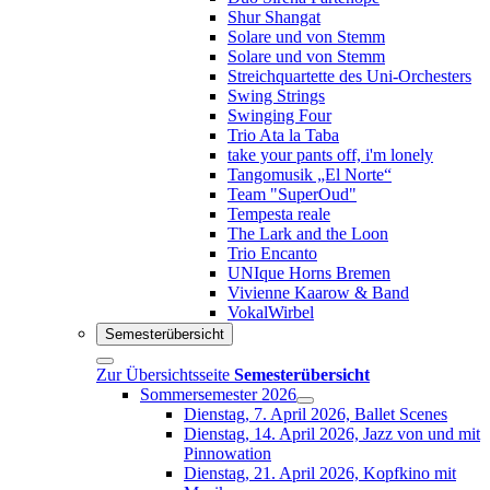
Shur Shangat
Solare und von Stemm
Solare und von Stemm
Streichquartette des Uni-Orchesters
Swing Strings
Swinging Four
Trio Ata la Taba
take your pants off, i'm lonely
Tangomusik „El Norte“
Team "SuperOud"
Tempesta reale
The Lark and the Loon
Trio Encanto
UNIque Horns Bremen
Vivienne Kaarow & Band
VokalWirbel
Semesterübersicht
Zur Übersichtsseite
Semesterübersicht
Sommersemester 2026
Dienstag, 7. April 2026, Ballet Scenes
Dienstag, 14. April 2026, Jazz von und mit
Pinnowation
Dienstag, 21. April 2026, Kopfkino mit