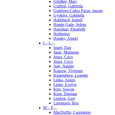
Günther, Marc
Guilfoil, Gabriella
Gutiérrez-Cañas Pazos, Iasone
Gyökérs, Gabriella
Hallebach, Isabell
Hande Gade, Selma
Haughan, Elisabeth
Heldenlos
Hotaky, Ameel
I – L
Israel, Dan
Jantz, Marianne
Joura, Coco
Joura, Coco
Jurk, Natalie
Kaarow, Vivienne
Kippenberg, Leander
Lipka, Agnes
Lipke, Evelyn
Kim, Suwon
Krug, Dagmar
Lueken, Gert
Lorentzen, Ben
M – P
MacDuffie, Carrington