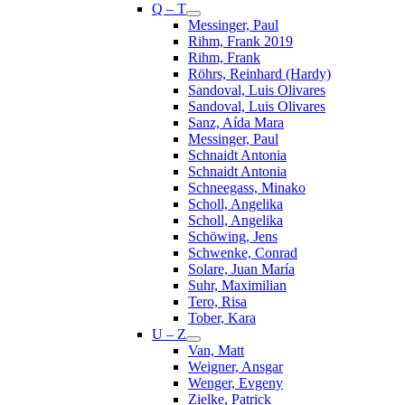
Q – T
Messinger, Paul
Rihm, Frank 2019
Rihm, Frank
Röhrs, Reinhard (Hardy)
Sandoval, Luis Olivares
Sandoval, Luis Olivares
Sanz, Aída Mara
Messinger, Paul
Schnaidt Antonia
Schnaidt Antonia
Schneegass, Minako
Scholl, Angelika
Scholl, Angelika
Schöwing, Jens
Schwenke, Conrad
Solare, Juan María
Suhr, Maximilian
Tero, Risa
Tober, Kara
U – Z
Van, Matt
Weigner, Ansgar
Wenger, Evgeny
Zielke, Patrick