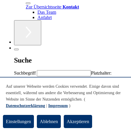
Zur Übersichtsseite
Kontakt
Das Team
Anfahrt
Suche
Suchbegriff
Platzhalter:
Sternchen (*)
Volltext
Auf unserer Webseite werden Cookies verwendet. Einige davon sind
Personen/Einrichtungen
essentiell, während uns andere die Verbesserung und Optimierung der
Volltext + Personen/Einrichtungen
Website im Sinne der Nutzenden ermöglichen. (
Datenschutzerklärung
|
Impressum
)
Sie sind hier:
Einstellungen
Ablehnen
Akzeptieren
Konzerte
Theatersaal