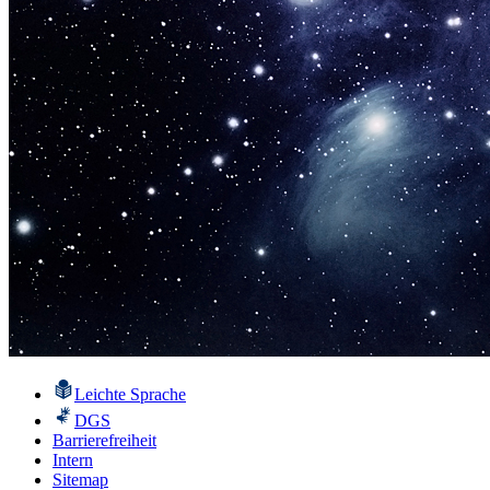
Leichte Sprache
DGS
Barrierefreiheit
Intern
Sitemap