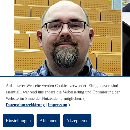
Auf unserer Webseite werden Cookies verwendet. Einige davon sind
© privat / kalu-kunst
essentiell, während uns andere die Verbesserung und Optimierung der
Alex and Friends
Website im Sinne der Nutzenden ermöglichen. (
Datenschutzerklärung
|
Impressum
)
Alex and Friends
Einstellungen
Ablehnen
Akzeptieren
Merle Rensch, Sopran