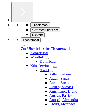
Theatersaal
Semesterübersicht
Kontakt
Theatersaal
Zur Übersichtsseite
Theatersaal
Konzertsaal
Wandbild
Download
Künstler*innen
A – D
Adler, Stefanie
Afzali, Sanaz
Afzali, Sanaz
Agulló, Nicolás
Amalfitano, Bruno
Amaya, Patricio
Anușcă, Alexandra
Arcuri, Mercedes