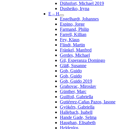
Dühnfort, Michael 2019
Dusheiko, Iryna
E – H
Engelhardt, Johannes
Espino, Jorge
Farmand, Philip
Farrell, Killian
Fey, Klaus
Flindt, Martin
Fränkel, Manfred
Gerdes, Michael
Gil, Esperanza Domingo
Gläß, Susanne
Goh, Guido
Goh, Guido
Goh, Guido 2019
Grahovac, Miroslav
Günther, Marc
Guilfoil, Gabriella
Gutiérrez-Cañas Pazos, Iasone
Gyökérs, Gabriella
Hallebach, Isabell
Hande Gade, Selma
Haughan, Elisabeth
Heldenlos