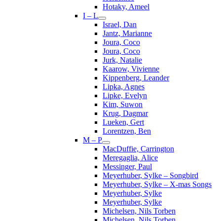
Hotaky, Ameel
I – L
Israel, Dan
Jantz, Marianne
Joura, Coco
Joura, Coco
Jurk, Natalie
Kaarow, Vivienne
Kippenberg, Leander
Lipka, Agnes
Lipke, Evelyn
Kim, Suwon
Krug, Dagmar
Lueken, Gert
Lorentzen, Ben
M – P
MacDuffie, Carrington
Meregaglia, Alice
Messinger, Paul
Meyerhuber, Sylke – Songbird
Meyerhuber, Sylke – X-mas Songs
Meyerhuber, Sylke
Meyerhuber, Sylke
Michelsen, Nils Torben
Michelsen, Nils Torben