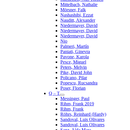
Mittelbach, Nathalie
Mörsner, Falk
Nashashibi, Ezzat
Nauditt, Alexander
Niedermayer, David
Niedermayer, David
Niedermayer, David
Nio
Palmeri, Martín
Paniati, Ginevra
Pavone, Karola
Pesce, Miguel
Peters, Melvin
Pike, David John
Policano, Pilar
Popescu, Rucsandra
Poser, Florian
Q – T
Messinger, Paul
Rihm, Frank 2019
Rihm, Frank
Röhrs, Reinhard (Hardy)
Sandoval, Luis Olivares
Sandoval, Luis Olivares
Sanz, Aída Mara