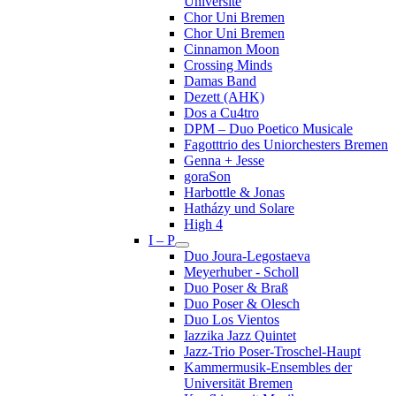
Université
Chor Uni Bremen
Chor Uni Bremen
Cinnamon Moon
Crossing Minds
Damas Band
Dezett (AHK)
Dos a Cu4tro
DPM – Duo Poetico Musicale
Fagotttrio des Uniorchesters Bremen
Genna + Jesse
goraSon
Harbottle & Jonas
Hatházy und Solare
High 4
I – P
Duo Joura-Legostaeva
Meyerhuber - Scholl
Duo Poser & Braß
Duo Poser & Olesch
Duo Los Vientos
Iazzika Jazz Quintet
Jazz-Trio Poser-Troschel-Haupt
Kammermusik-Ensembles der
Universität Bremen