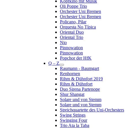
Kopfkino mit Musik
Oli Poppe Trio
Orchester Uni Bremen
Orchester Uni Bremen
Policano, Pilar
Orquesta No Típica
Oriental Duo
Oriental Trio
Nio
Pinnowation
Pinnowation
Popchor der HfK
Q – Z
Raumann - Baumgart
Renhornen
Rihm & Dühnfort 2019
Rihm & Dühnfort
Duo Sirena Partenope
Shur Shangat
Solare und von Stemm
Solare und von Stemm
Streichquartette des Uni-Orchesters
Swing Strings
Swinging Four
Trio Ata la Taba