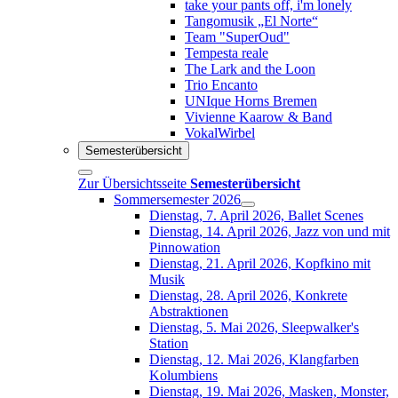
take your pants off, i'm lonely
Tangomusik „El Norte“
Team "SuperOud"
Tempesta reale
The Lark and the Loon
Trio Encanto
UNIque Horns Bremen
Vivienne Kaarow & Band
VokalWirbel
Semesterübersicht
Zur Übersichtsseite
Semesterübersicht
Sommersemester 2026
Dienstag, 7. April 2026, Ballet Scenes
Dienstag, 14. April 2026, Jazz von und mit
Pinnowation
Dienstag, 21. April 2026, Kopfkino mit
Musik
Dienstag, 28. April 2026, Konkrete
Abstraktionen
Dienstag, 5. Mai 2026, Sleepwalker's
Station
Dienstag, 12. Mai 2026, Klangfarben
Kolumbiens
Dienstag, 19. Mai 2026, Masken, Monster,