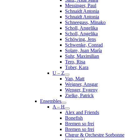
Messinger, Paul
Schnaidt Antonia
Schnaidt Antonia
Schneegass, Minako
Scholl, Angelika
Scholl, Angelika
Schöwing, Jens
Schwenke, Conrad
Solare, Juan María
Suhr, Maximilian
Tero, Risa
Tober, Kara
U – Z
Van, Matt
Weigner, Ansgar
Wenger, Evgeny
Zielke, Patrick
Ensembles
A – H
Alex and Friends
Bonefish
Bremen so frei
Bremen so frei
Chœur & Orchestre Sorbonne