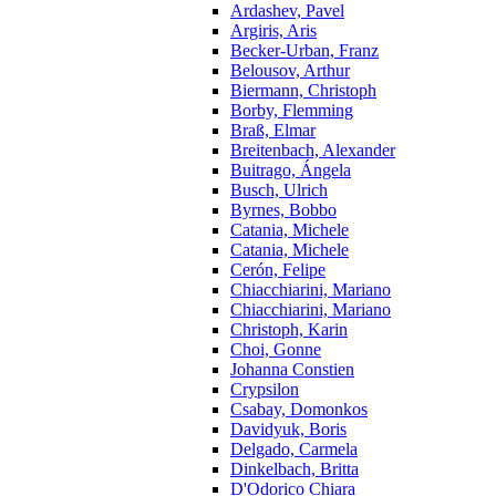
Ardashev, Pavel
Argiris, Aris
Becker-Urban, Franz
Belousov, Arthur
Biermann, Christoph
Borby, Flemming
Braß, Elmar
Breitenbach, Alexander
Buitrago, Ángela
Busch, Ulrich
Byrnes, Bobbo
Catania, Michele
Catania, Michele
Cerón, Felipe
Chiacchiarini, Mariano
Chiacchiarini, Mariano
Christoph, Karin
Choi, Gonne
Johanna Constien
Crypsilon
Csabay, Domonkos
Davidyuk, Boris
Delgado, Carmela
Dinkelbach, Britta
D'Odorico Chiara