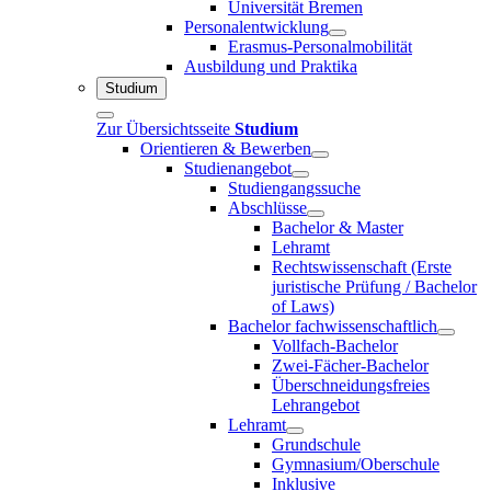
Universität Bremen
Personalentwicklung
Erasmus-Personalmobilität
Ausbildung und Praktika
Studium
Zur Übersichtsseite
Studium
Orientieren & Bewerben
Studienangebot
Studiengangssuche
Abschlüsse
Bachelor & Master
Lehramt
Rechtswissenschaft (Erste
juristische Prüfung / Bachelor
of Laws)
Bachelor fachwissenschaftlich
Vollfach-Bachelor
Zwei-Fächer-Bachelor
Überschneidungsfreies
Lehrangebot
Lehramt
Grundschule
Gymnasium/Oberschule
Inklusive