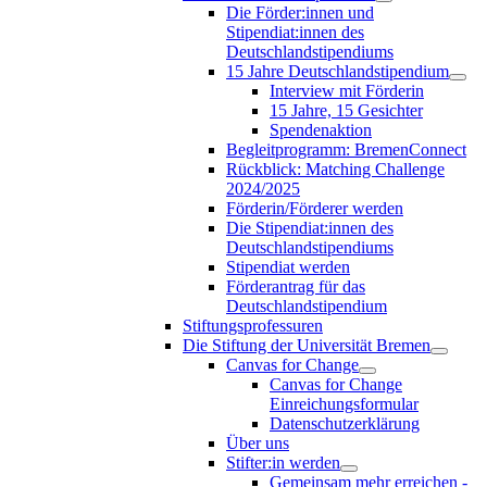
Die Förder:innen und
Stipendiat:innen des
Deutschlandstipendiums
15 Jahre Deutschlandstipendium
Interview mit Förderin
15 Jahre, 15 Gesichter
Spendenaktion
Begleitprogramm: BremenConnect
Rückblick: Matching Challenge
2024/2025
Förderin/Förderer werden
Die Stipendiat:innen des
Deutschlandstipendiums
Stipendiat werden
Förderantrag für das
Deutschlandstipendium
Stiftungsprofessuren
Die Stiftung der Universität Bremen
Canvas for Change
Canvas for Change
Einreichungsformular
Datenschutzerklärung
Über uns
Stifter:in werden
Gemeinsam mehr erreichen -