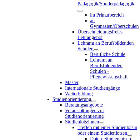
Pädagogik/Sonderpädagogik
im Primarbereich
an
Gymnasien/Oberschulen
Überschneidungsfreies
Lehrangebot
Lehramt an Berufsbildenden
Schulen
Berufliche Schule
Lehramt an
Berufsbildenden
Schulen -
Pflegewissenschaft
Master
Internationale Studiengänge
Weiterbildung
Studienorientierung
Beratungsangebote
Veranstaltungen zur
Studienorientierung
Studienlots:innen
Treffen mit einer Studienlotsin
oder einem Studienlotsen
Daten_Studienlotsen