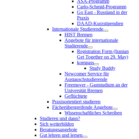
ASA-Programm
Carlo-Schmid-Programm
Go East - Russland in der
Praxis
DAAD-Kurzstipendien
Internationale Studierende
HIST Bremen
Angebote für internationale
Studierende
Registration Form (Iranian
Get Together on 29. May)
kompass
Study Buddy
Newcomer Service für
Austauschstudierende
Freemover - Gaststudium an der
Universität Bremen
Geflüchtete
Praxisorientiert studieren
Fächerübergreifende Angebote
Wissenschaftliches Schreiben
Studieren und dann?
Sich weiterbilden
Beratungsangebote
Gut lehren und lernen