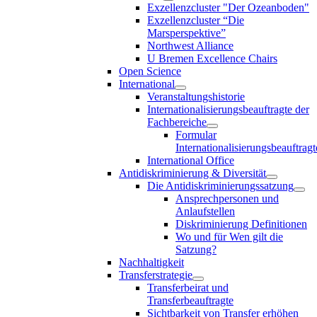
Exzellenzcluster "Der Ozeanboden"
Exzellenzcluster “Die
Marsperspektive”
Northwest Alliance
U Bremen Excellence Chairs
Open Science
International
Veranstaltungshistorie
Internationalisierungsbeauftragte der
Fachbereiche
Formular
Internationalisierungsbeauftragt
International Office
Antidiskriminierung & Diversität
Die Antidiskriminierungssatzung
Ansprechpersonen und
Anlaufstellen
Diskriminierung Definitionen
Wo und für Wen gilt die
Satzung?
Nachhaltigkeit
Transferstrategie
Transferbeirat und
Transferbeauftragte
Sichtbarkeit von Transfer erhöhen