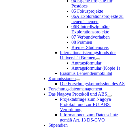
04 Eigene Projekte für
Postdocs
05 Fokusprojekte
06A Explorationsprojekte zu
neuen Themen
06B Interdisziplinäre
Explorationsprojekte
07 Verbundvorhaben
08 Prämien
Bremer Studienpreis
Internationalisierungsfonds der
Universität Bremen
Antragsformular
Antragsformular (Kopie 1)
Erasmus Lehrendenmobilität
Kommissionen
Die Forschungskommission des AS
Forschungsdatenmanagement
Das Nagoya Protokoll und ABS
Projektabfrage zum Nagoya-
Protokoll und zur EU-ABS-
Verordnung
Informationen zum Datenschutz
gemäß Art. 13 DS-GVO
Stipendien