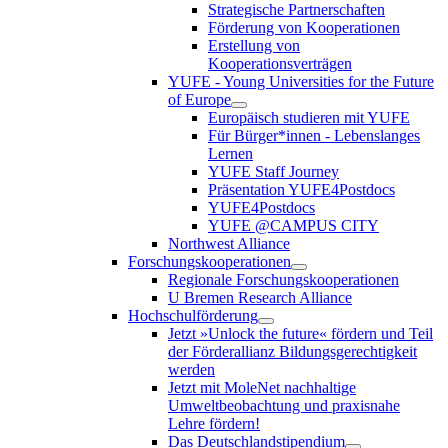
Strategische Partnerschaften
Förderung von Kooperationen
Erstellung von
Kooperationsverträgen
YUFE - Young Universities for the Future
of Europe
Europäisch studieren mit YUFE
Für Bürger*innen - Lebenslanges
Lernen
YUFE Staff Journey
Präsentation YUFE4Postdocs
YUFE4Postdocs
YUFE @CAMPUS CITY
Northwest Alliance
Forschungskooperationen
Regionale Forschungskooperationen
U Bremen Research Alliance
Hochschulförderung
Jetzt »Unlock the future« fördern und Teil
der Förderallianz Bildungsgerechtigkeit
werden
Jetzt mit MoleNet nachhaltige
Umweltbeobachtung und praxisnahe
Lehre fördern!
Das Deutschlandstipendium