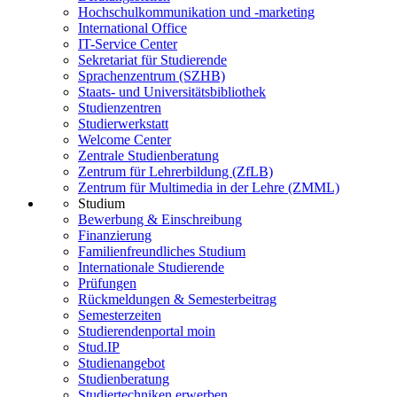
Hochschulkommunikation und -marketing
International Office
IT-Service Center
Sekretariat für Studierende
Sprachenzentrum (SZHB)
Staats- und Universitätsbibliothek
Studienzentren
Studierwerkstatt
Welcome Center
Zentrale Studienberatung
Zentrum für Lehrerbildung (ZfLB)
Zentrum für Multimedia in der Lehre (ZMML)
Studium
Bewerbung & Einschreibung
Finanzierung
Familienfreundliches Studium
Internationale Studierende
Prüfungen
Rückmeldungen & Semesterbeitrag
Semesterzeiten
Studierendenportal moin
Stud.IP
Studienangebot
Studienberatung
Studiertechniken erwerben