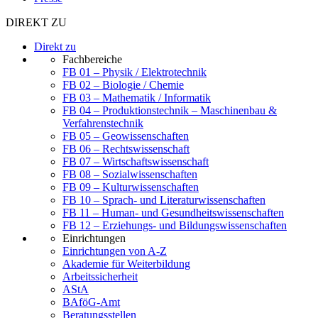
DIREKT ZU
Direkt zu
Fachbereiche
FB 01 – Physik / Elektrotechnik
FB 02 – Biologie / Chemie
FB 03 – Mathematik / Informatik
FB 04 – Produktionstechnik – Maschinenbau &
Verfahrenstechnik
FB 05 – Geowissenschaften
FB 06 – Rechtswissenschaft
FB 07 – Wirtschaftswissenschaft
FB 08 – Sozialwissenschaften
FB 09 – Kulturwissenschaften
FB 10 – Sprach- und Literaturwissenschaften
FB 11 – Human- und Gesundheitswissenschaften
FB 12 – Erziehungs- und Bildungswissenschaften
Einrichtungen
Einrichtungen von A-Z
Akademie für Weiterbildung
Arbeitssicherheit
AStA
BAföG-Amt
Beratungsstellen