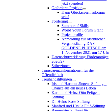
jetzt spenden!
Geförderte Projekte
Kann Glücksspiel risikoarm
sein?
Förderung
Summer of Skills
World Youth Forum Grant
Projektprofile
Anmeldung zur öffentlichen
Vergabesitzung DAS
GOLDENE PLIETSCH am
1. November 2021 um 17 Uhr
Datenschutzerklärung Förderanträge
2026/27
Stifter:innen
Transparenzinformationen für die
Öffentlichkeit
Treuhandstiftungen
Iris und Hartmut Jürgens Stiftung –
Chance auf ein neues Leben
Karin und Heinz-Otto Peitgen-
Stiftung
Dr. Heino Rose-Stiftung
Manfred und Ursula Fluß-Stiftung
Baumeister-Stiftung für