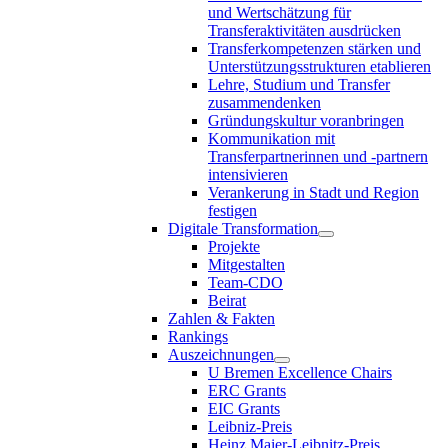
und Wertschätzung für
Transferaktivitäten ausdrücken
Transferkompetenzen stärken und
Unterstützungsstrukturen etablieren
Lehre, Studium und Transfer
zusammendenken
Gründungskultur voranbringen
Kommunikation mit
Transferpartnerinnen und -partnern
intensivieren
Verankerung in Stadt und Region
festigen
Digitale Transformation
Projekte
Mitgestalten
Team-CDO
Beirat
Zahlen & Fakten
Rankings
Auszeichnungen
U Bremen Excellence Chairs
ERC Grants
EIC Grants
Leibniz-Preis
Heinz Maier-Leibnitz-Preis