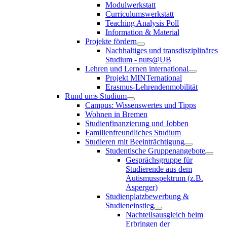
Modulwerkstatt
Curriculumswerkstatt
Teaching Analysis Poll
Information & Material
Projekte fördern
Nachhaltiges und transdisziplinäres
Studium - nuts@UB
Lehren und Lernen international
Projekt MINTernational
Erasmus-Lehrendenmobilität
Rund ums Studium
Campus: Wissenswertes und Tipps
Wohnen in Bremen
Studienfinanzierung und Jobben
Familienfreundliches Studium
Studieren mit Beeinträchtigung
Studentische Gruppenangebote
Gesprächsgruppe für
Studierende aus dem
Autismusspektrum (z.B.
Asperger)
Studienplatzbewerbung &
Studieneinstieg
Nachteilsausgleich beim
Erbringen der