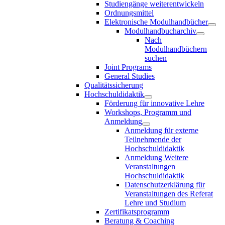
Studiengänge weiterentwickeln
Ordnungsmittel
Elektronische Modulhandbücher
Modulhandbucharchiv
Nach
Modulhandbüchern
suchen
Joint Programs
General Studies
Qualitätssicherung
Hochschuldidaktik
Förderung für innovative Lehre
Workshops, Programm und
Anmeldung
Anmeldung für externe
Teilnehmende der
Hochschuldidaktik
Anmeldung Weitere
Veranstaltungen
Hochschuldidaktik
Datenschutzerklärung für
Veranstaltungen des Referat
Lehre und Studium
Zertifikatsprogramm
Beratung & Coaching