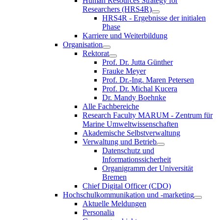
Human Resources Strategy for
Researchers (HRS4R)
HRS4R - Ergebnisse der initialen
Phase
Karriere und Weiterbildung
Organisation
Rektorat
Prof. Dr. Jutta Günther
Frauke Meyer
Prof. Dr.-Ing. Maren Petersen
Prof. Dr. Michal Kucera
Dr. Mandy Boehnke
Alle Fachbereiche
Research Faculty MARUM - Zentrum für
Marine Umweltwissenschaften
Akademische Selbstverwaltung
Verwaltung und Betrieb
Datenschutz und
Informationssicherheit
Organigramm der Universität
Bremen
Chief Digital Officer (CDO)
Hochschulkommunikation und -marketing
Aktuelle Meldungen
Personalia