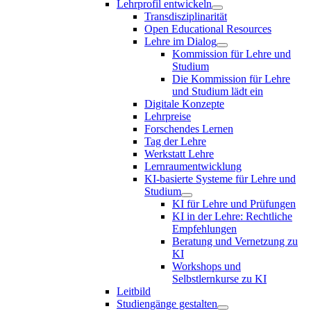
Lehrprofil entwickeln
Transdisziplinarität
Open Educational Resources
Lehre im Dialog
Kommission für Lehre und
Studium
Die Kommission für Lehre
und Studium lädt ein
Digitale Konzepte
Lehrpreise
Forschendes Lernen
Tag der Lehre
Werkstatt Lehre
Lernraumentwicklung
KI-basierte Systeme für Lehre und
Studium
KI für Lehre und Prüfungen
KI in der Lehre: Rechtliche
Empfehlungen
Beratung und Vernetzung zu
KI
Workshops und
Selbstlernkurse zu KI
Leitbild
Studiengänge gestalten