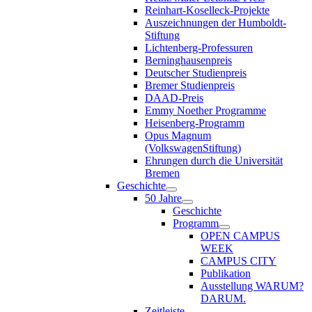
Reinhart-Koselleck-Projekte
Auszeichnungen der Humboldt-
Stiftung
Lichtenberg-Professuren
Berninghausenpreis
Deutscher Studienpreis
Bremer Studienpreis
DAAD-Preis
Emmy Noether Programme
Heisenberg-Programm
Opus Magnum
(VolkswagenStiftung)
Ehrungen durch die Universität
Bremen
Geschichte
50 Jahre
Geschichte
Programm
OPEN CAMPUS
WEEK
CAMPUS CITY
Publikation
Ausstellung WARUM?
DARUM.
Zeitleiste