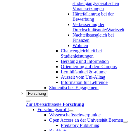
studiengangsspezifischen
Voraussetzungen
Härtefallantrag bei der
Bewerbung
Verbesserung der
Durchschnittsnote/Wartezeit
Nachteilsausgleich bei
Finanzen
Wohnen
Chancengleichheit bei
Studienleistungen
Beratung und Information
Orientierung auf dem Campus
Lernhilfsmittel & -räume
Auszeit vom Uni-Alltag
Information für Lehrende
Studentisches Engagement
Forschung
Zur Übersichtsseite
Forschung
Forschungsprofil
Wissenschaftsschwerpunkte
Open Access an der Universität Bremen
Predatory Publishing
Rankings