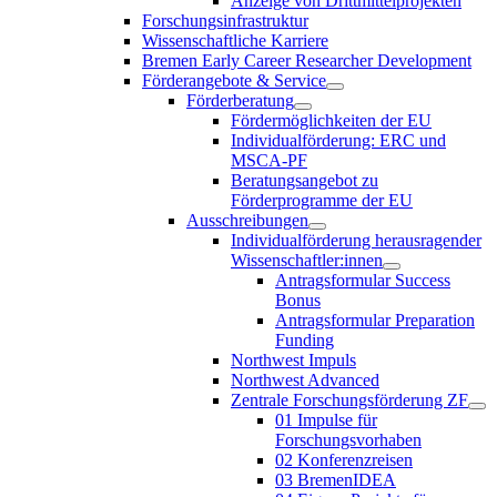
Anzeige von Drittmittelprojekten
Forschungsinfrastruktur
Wissenschaftliche Karriere
Bremen Early Career Researcher Development
Förderangebote & Service
Förderberatung
Fördermöglichkeiten der EU
Individualförderung: ERC und
MSCA-PF
Beratungsangebot zu
Förderprogramme der EU
Ausschreibungen
Individualförderung herausragender
Wissenschaftler:innen
Antragsformular Success
Bonus
Antragsformular Preparation
Funding
Northwest Impuls
Northwest Advanced
Zentrale Forschungsförderung ZF
01 Impulse für
Forschungsvorhaben
02 Konferenzreisen
03 BremenIDEA