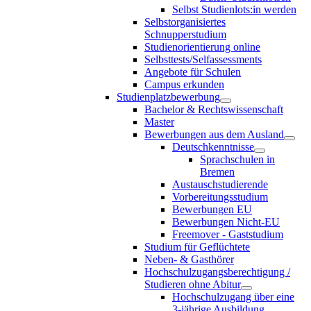
Selbst Studienlots:in werden
Selbstorganisiertes
Schnupperstudium
Studienorientierung online
Selbsttests/Selfassessments
Angebote für Schulen
Campus erkunden
Studienplatzbewerbung
Bachelor & Rechtswissenschaft
Master
Bewerbungen aus dem Ausland
Deutschkenntnisse
Sprachschulen in
Bremen
Austauschstudierende
Vorbereitungsstudium
Bewerbungen EU
Bewerbungen Nicht-EU
Freemover - Gaststudium
Studium für Geflüchtete
Neben- & Gasthörer
Hochschulzugangsberechtigung /
Studieren ohne Abitur
Hochschulzugang über eine
3-jährige Ausbildung