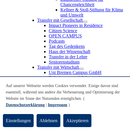
Chancengleichheit
Kellner & Stoll-Stiftung für Klima
und Umwelt
Transfer mit Gesellschaft
Impact Pioneers in Residence
Citizen Science
OPEN CAMPUS
Podcasts
Tag des Gedenkens
Haus der Wissenschaft
Transfer in der Lehre
Seniorenstudium
Transfer mit Wirtschaft
Uni Bremen Campus GmbH
Erfindungen und Schutzrechte
Partnerschaften und Beteiligungen
Auf unserer Webseite werden Cookies verwendet. Einige davon sind
Recruiting an der Universität Bremen
essentiell, während uns andere die Verbesserung und Optimierung der
Weiterbildung an der Universität Bremen
Transfer mit Schule
Website im Sinne der Nutzenden ermöglichen. (
Schülerinnen und Schüler
Datenschutzerklärung
|
Impressum
)
MINT-Schnupperstudium
Schulklassen
Lehrkräfte
Einstellungen
Ablehnen
Akzeptieren
Gründungsunterstützung
UniTransfer - Servicestelle für Transferaktivitäten