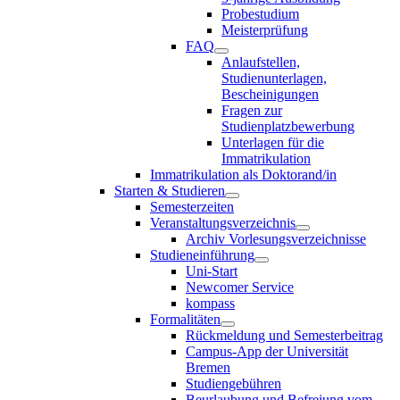
Probestudium
Meisterprüfung
FAQ
Anlaufstellen,
Studienunterlagen,
Bescheinigungen
Fragen zur
Studienplatzbewerbung
Unterlagen für die
Immatrikulation
Immatrikulation als Doktorand/in
Starten & Studieren
Semesterzeiten
Veranstaltungsverzeichnis
Archiv Vorlesungsverzeichnisse
Studieneinführung
Uni-Start
Newcomer Service
kompass
Formalitäten
Rückmeldung und Semesterbeitrag
Campus-App der Universität
Bremen
Studiengebühren
Beurlaubung und Befreiung vom