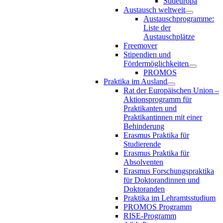
Südeuropa
Austausch weltweit
Austauschprogramme:
Liste der
Austauschplätze
Freemover
Stipendien und
Fördermöglichkeiten
PROMOS
Praktika im Ausland
Rat der Europäischen Union –
Aktionsprogramm für
Praktikanten und
Praktikantinnen mit einer
Behinderung
Erasmus Praktika für
Studierende
Erasmus Praktika für
Absolventen
Erasmus Forschungspraktika
für Doktorandinnen und
Doktoranden
Praktika im Lehramtsstudium
PROMOS Programm
RISE-Programm