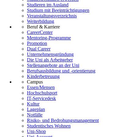
Studieren im Ausland
Studium mit Beeinträchtigungen
Veranstaltungsverzeichnis
Weiterbildung
Beruf & Karriere
CareerCenter
Mentoring-Programme
Promotion
Dual Career
Unternehmensgründung
Die Uni als Arbeitgeber
Stellenangebote an der Uni
Berufsausbildung und -orientierung
Kinderbetreuung
Campus
Essen/Mensen
Hochschulsport
IT-Servicedesk
Kultur
Lageplan
Notfälle
Risiko- und Bedrohungsmanagement
Studentisches Wohnen
Uni-Shop
Uni-Account