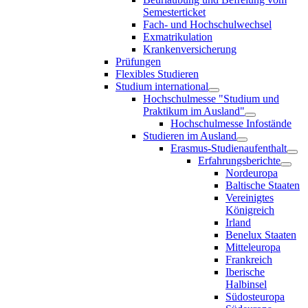
Semesterticket
Fach- und Hochschulwechsel
Exmatrikulation
Krankenversicherung
Prüfungen
Flexibles Studieren
Studium international
Hochschulmesse "Studium und
Praktikum im Ausland"
Hochschulmesse Infostände
Studieren im Ausland
Erasmus-Studienaufenthalt
Erfahrungsberichte
Nordeuropa
Baltische Staaten
Vereinigtes
Königreich
Irland
Benelux Staaten
Mitteleuropa
Frankreich
Iberische
Halbinsel
Südosteuropa