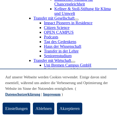
Chancengleichheit
Kellner & Stoll-Stiftung für Klima
und Umwelt
Transfer mit Gesellschaft
Impact Pioneers in Residence
Citizen Science
OPEN CAMPUS
Podcasts
Tag des Gedenkens
Haus der Wissenschaft
Transfer in der Lehre
Seniorenstudium
Transfer mit Wirtschaft
Uni Bremen Campus GmbH
Erfindungen und Schutzrechte
Partnerschaften und Beteiligungen
Auf unserer Webseite werden Cookies verwendet. Einige davon sind
Recruiting an der Universität Bremen
essentiell, während uns andere die Verbesserung und Optimierung der
Weiterbildung an der Universität Bremen
Transfer mit Schule
Website im Sinne der Nutzenden ermöglichen. (
Schülerinnen und Schüler
Datenschutzerklärung
|
Impressum
)
MINT-Schnupperstudium
Schulklassen
Lehrkräfte
Einstellungen
Ablehnen
Akzeptieren
Gründungsunterstützung
UniTransfer - Servicestelle für Transferaktivitäten