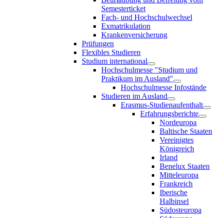
Semesterticket
Fach- und Hochschulwechsel
Exmatrikulation
Krankenversicherung
Prüfungen
Flexibles Studieren
Studium international
Hochschulmesse "Studium und
Praktikum im Ausland"
Hochschulmesse Infostände
Studieren im Ausland
Erasmus-Studienaufenthalt
Erfahrungsberichte
Nordeuropa
Baltische Staaten
Vereinigtes
Königreich
Irland
Benelux Staaten
Mitteleuropa
Frankreich
Iberische
Halbinsel
Südosteuropa