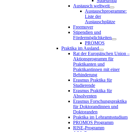
Südeuropa
Austausch weltweit
Austauschprogramme:
Liste der
Austauschplätze
Freemover
Stipendien und
Fördermöglichkeiten
PROMOS
Praktika im Ausland
Rat der Europäischen Union –
Aktionsprogramm für
Praktikanten und
Praktikantinnen mit einer
Behinderung
Erasmus Praktika für
Studierende
Erasmus Praktika für
Absolventen
Erasmus Forschungspraktika
für Doktorandinnen und
Doktoranden
Praktika im Lehramtsstudium
PROMOS Programm
RISE-Programm