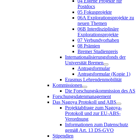
04 Eigene Projekte für
Postdocs
05 Fokusprojekte
06A Explorationsprojekte zu
neuen Themen
06B Interdisziplinäre
Explorationsprojekte
07 Verbundvorhaben
08 Prämien
Bremer Studienpreis
Internationalisierungsfonds der
Universität Bremen
Antragsformular
Antragsformular (Kopie 1)
Erasmus Lehrendenmobilität
Kommissionen
Die Forschungskommission des AS
Forschungsdatenmanagement
Das Nagoya Protokoll und ABS
Projektabfrage zum Nagoya-
Protokoll und zur EU-ABS-
Verordnung
Informationen zum Datenschutz
gemäß Art. 13 DS-GVO
Stipendien