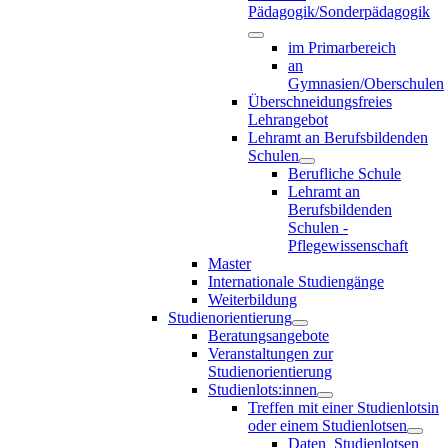
Pädagogik/Sonderpädagogik
im Primarbereich
an
Gymnasien/Oberschulen
Überschneidungsfreies
Lehrangebot
Lehramt an Berufsbildenden
Schulen
Berufliche Schule
Lehramt an
Berufsbildenden
Schulen -
Pflegewissenschaft
Master
Internationale Studiengänge
Weiterbildung
Studienorientierung
Beratungsangebote
Veranstaltungen zur
Studienorientierung
Studienlots:innen
Treffen mit einer Studienlotsin
oder einem Studienlotsen
Daten_Studienlotsen