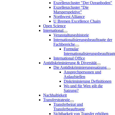
Exzellenzcluster "Der Ozeanboden"
Exzellenzcluster “Die
Marsperspektive”
Northwest Alliance
U Bremen Excellence Chairs
Open Science
International
Veranstaltungshistorie
Internationalisierungsbeauftragte der
Fachbereiche
Formular
Internationalisierungsbeauftragt
International Office
Antidiskriminierung & Diversität
Die Antidiskriminierungssatzung
Ansprechpersonen und
Anlaufstellen
Diskriminierung Definitionen
Wo und für Wen gilt die
Satzung?
Nachhaltigkeit
Transferstrategie
Transferbeirat und
Transferbeauftragte
Sichtbarkeit von Transfer erhöhen