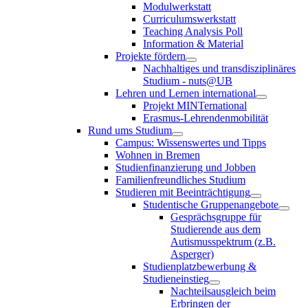
Modulwerkstatt
Curriculumswerkstatt
Teaching Analysis Poll
Information & Material
Projekte fördern
Nachhaltiges und transdisziplinäres
Studium - nuts@UB
Lehren und Lernen international
Projekt MINTernational
Erasmus-Lehrendenmobilität
Rund ums Studium
Campus: Wissenswertes und Tipps
Wohnen in Bremen
Studienfinanzierung und Jobben
Familienfreundliches Studium
Studieren mit Beeinträchtigung
Studentische Gruppenangebote
Gesprächsgruppe für
Studierende aus dem
Autismusspektrum (z.B.
Asperger)
Studienplatzbewerbung &
Studieneinstieg
Nachteilsausgleich beim
Erbringen der