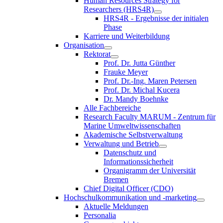
Human Resources Strategy for
Researchers (HRS4R)
HRS4R - Ergebnisse der initialen
Phase
Karriere und Weiterbildung
Organisation
Rektorat
Prof. Dr. Jutta Günther
Frauke Meyer
Prof. Dr.-Ing. Maren Petersen
Prof. Dr. Michal Kucera
Dr. Mandy Boehnke
Alle Fachbereiche
Research Faculty MARUM - Zentrum für
Marine Umweltwissenschaften
Akademische Selbstverwaltung
Verwaltung und Betrieb
Datenschutz und
Informationssicherheit
Organigramm der Universität
Bremen
Chief Digital Officer (CDO)
Hochschulkommunikation und -marketing
Aktuelle Meldungen
Personalia