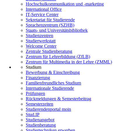
Hochschulkommunikation und -marketing
International Office
IT-Service Center
Sekretariat für Studierende
Sprachenzentrum (SZHB)
Staats- und Universitätsbibliothek
Studienzentren
Studierwerkstatt
Welcome Center
Zentrale Studienberatung
Zentrum für Lehrerbildung (ZfLB)
Zentrum für Multimedia in der Lehre (ZMML)
Studium
Bewerbung & Einschreibung
Finanzierung
Familienfreundliches Studium
Internationale Studierende
Prüfungen
Rückmeldungen & Semesterbeitrag
Semesterzeiten
Studierendenportal moin
Stud.IP
Studienangebot
Studienberatung
Studiertechniken erwerben