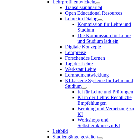
Lehrprofil entwickeln
Transdisziplinarität
Open Educational Resources
Lehre im Dialog
Kommission für Lehre und
Studium
Die Kommission für Lehre
und Studium lädt ein
Digitale Konzepte
Lehrpreise
Forschendes Lernen
Tag der Lehre
Werkstatt Lehre
Lernraumentwicklung
KI-basierte Systeme für Lehre und
Studium
KI für Lehre und Prüfungen
KI in der Lehre: Rechtliche
Empfehlungen
Beratung und Vernetzung zu
KI
Workshops und
Selbstlernkurse zu KI
Leitbild
Studiengänge gestalten