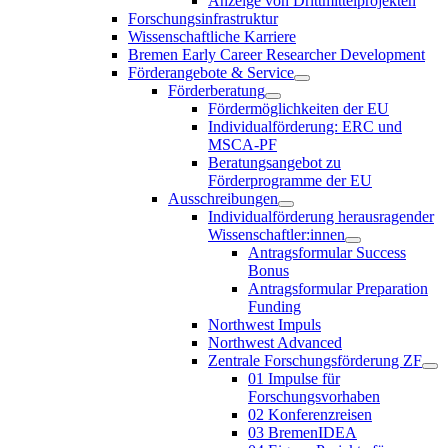
Anzeige von Drittmittelprojekten
Forschungsinfrastruktur
Wissenschaftliche Karriere
Bremen Early Career Researcher Development
Förderangebote & Service
Förderberatung
Fördermöglichkeiten der EU
Individualförderung: ERC und
MSCA-PF
Beratungsangebot zu
Förderprogramme der EU
Ausschreibungen
Individualförderung herausragender
Wissenschaftler:innen
Antragsformular Success
Bonus
Antragsformular Preparation
Funding
Northwest Impuls
Northwest Advanced
Zentrale Forschungsförderung ZF
01 Impulse für
Forschungsvorhaben
02 Konferenzreisen
03 BremenIDEA