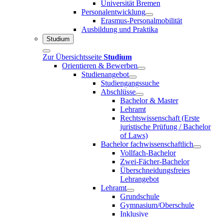
Universität Bremen
Personalentwicklung
Erasmus-Personalmobilität
Ausbildung und Praktika
Studium
Zur Übersichtsseite
Studium
Orientieren & Bewerben
Studienangebot
Studiengangssuche
Abschlüsse
Bachelor & Master
Lehramt
Rechtswissenschaft (Erste
juristische Prüfung / Bachelor
of Laws)
Bachelor fachwissenschaftlich
Vollfach-Bachelor
Zwei-Fächer-Bachelor
Überschneidungsfreies
Lehrangebot
Lehramt
Grundschule
Gymnasium/Oberschule
Inklusive