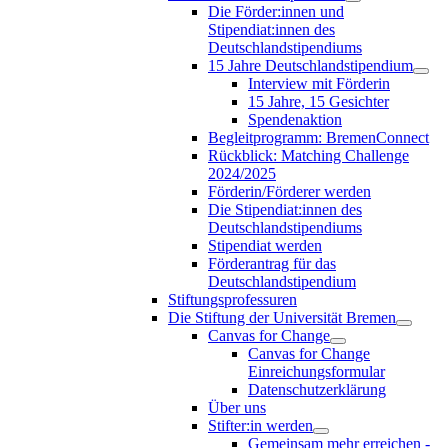
Die Förder:innen und
Stipendiat:innen des
Deutschlandstipendiums
15 Jahre Deutschlandstipendium
Interview mit Förderin
15 Jahre, 15 Gesichter
Spendenaktion
Begleitprogramm: BremenConnect
Rückblick: Matching Challenge
2024/2025
Förderin/Förderer werden
Die Stipendiat:innen des
Deutschlandstipendiums
Stipendiat werden
Förderantrag für das
Deutschlandstipendium
Stiftungsprofessuren
Die Stiftung der Universität Bremen
Canvas for Change
Canvas for Change
Einreichungsformular
Datenschutzerklärung
Über uns
Stifter:in werden
Gemeinsam mehr erreichen -