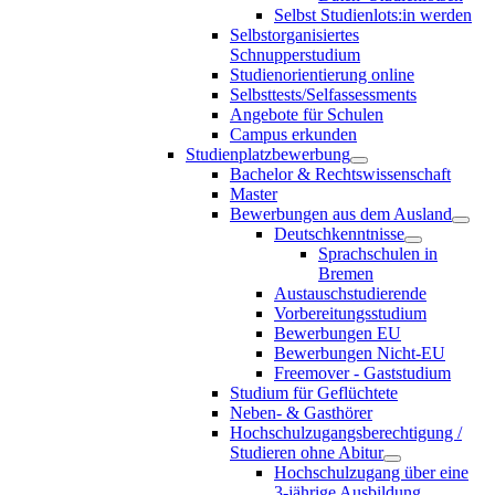
Selbst Studienlots:in werden
Selbstorganisiertes
Schnupperstudium
Studienorientierung online
Selbsttests/Selfassessments
Angebote für Schulen
Campus erkunden
Studienplatzbewerbung
Bachelor & Rechtswissenschaft
Master
Bewerbungen aus dem Ausland
Deutschkenntnisse
Sprachschulen in
Bremen
Austauschstudierende
Vorbereitungsstudium
Bewerbungen EU
Bewerbungen Nicht-EU
Freemover - Gaststudium
Studium für Geflüchtete
Neben- & Gasthörer
Hochschulzugangsberechtigung /
Studieren ohne Abitur
Hochschulzugang über eine
3-jährige Ausbildung