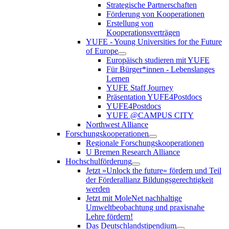
Strategische Partnerschaften
Förderung von Kooperationen
Erstellung von
Kooperationsverträgen
YUFE - Young Universities for the Future
of Europe
Europäisch studieren mit YUFE
Für Bürger*innen - Lebenslanges
Lernen
YUFE Staff Journey
Präsentation YUFE4Postdocs
YUFE4Postdocs
YUFE @CAMPUS CITY
Northwest Alliance
Forschungskooperationen
Regionale Forschungskooperationen
U Bremen Research Alliance
Hochschulförderung
Jetzt »Unlock the future« fördern und Teil
der Förderallianz Bildungsgerechtigkeit
werden
Jetzt mit MoleNet nachhaltige
Umweltbeobachtung und praxisnahe
Lehre fördern!
Das Deutschlandstipendium