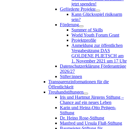
jetzt spenden!
Geförderte Projekte
Kann Glücksspiel risikoarm
sein?
Förderung
Summer of Skills
World Youth Forum Grant
Projektprofile
Anmeldung zur öffentlichen
Vergabesitzung DAS
GOLDENE PLIETSCH am
1. November 2021 um 17 Uhr
Datenschutzerklärung Förderanträge
2026/27
Stifter:innen
Transparenzinformationen für die
Öffentlichkeit
Treuhandstiftungen
Iris und Hartmut Jürgens Stiftung –
Chance auf ein neues Leben
Karin und Heinz-Otto Peitgen-
Stiftung
Dr. Heino Rose-Stiftung
Manfred und Ursula Fluß-Stiftung
Baumeister-Stiftung für