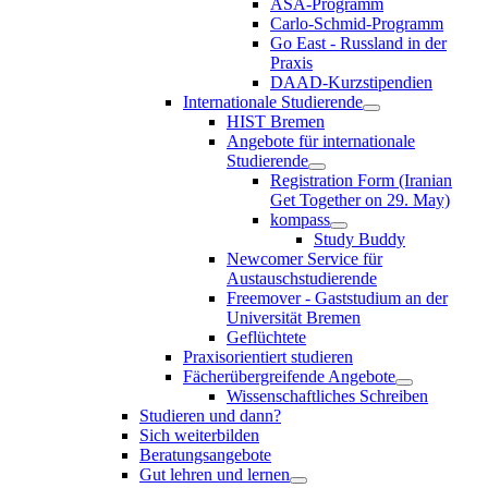
ASA-Programm
Carlo-Schmid-Programm
Go East - Russland in der
Praxis
DAAD-Kurzstipendien
Internationale Studierende
HIST Bremen
Angebote für internationale
Studierende
Registration Form (Iranian
Get Together on 29. May)
kompass
Study Buddy
Newcomer Service für
Austauschstudierende
Freemover - Gaststudium an der
Universität Bremen
Geflüchtete
Praxisorientiert studieren
Fächerübergreifende Angebote
Wissenschaftliches Schreiben
Studieren und dann?
Sich weiterbilden
Beratungsangebote
Gut lehren und lernen