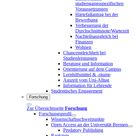
studiengangsspezifischen
Voraussetzungen
Härtefallantrag bei der
Bewerbung
Verbesserung der
Durchschnittsnote/Wartezeit
Nachteilsausgleich bei
Finanzen
Wohnen
Chancengleichheit bei
Studienleistungen
Beratung und Information
Orientierung auf dem Campus
Lernhilfsmittel & -räume
Auszeit vom Uni-Alltag
Information für Lehrende
Studentisches Engagement
Forschung
Zur Übersichtsseite
Forschung
Forschungsprofil
Wissenschaftsschwerpunkte
Open Access an der Universität Bremen
Predatory Publishing
Rankings