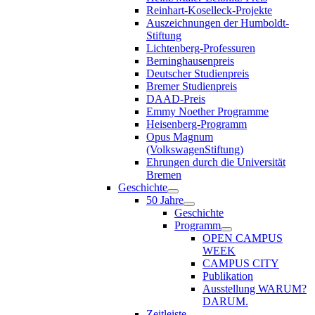
Reinhart-Koselleck-Projekte
Auszeichnungen der Humboldt-
Stiftung
Lichtenberg-Professuren
Berninghausenpreis
Deutscher Studienpreis
Bremer Studienpreis
DAAD-Preis
Emmy Noether Programme
Heisenberg-Programm
Opus Magnum
(VolkswagenStiftung)
Ehrungen durch die Universität
Bremen
Geschichte
50 Jahre
Geschichte
Programm
OPEN CAMPUS
WEEK
CAMPUS CITY
Publikation
Ausstellung WARUM?
DARUM.
Zeitleiste