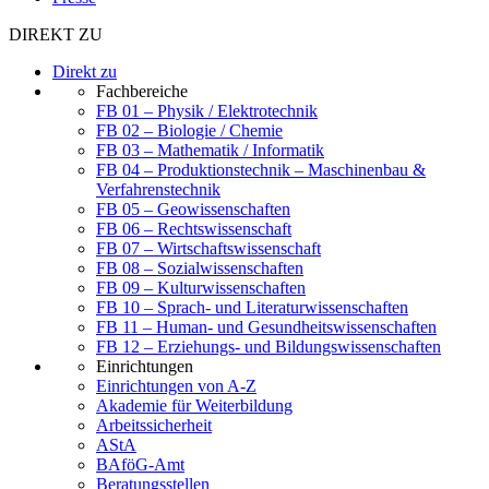
DIREKT ZU
Direkt zu
Fachbereiche
FB 01 – Physik / Elektrotechnik
FB 02 – Biologie / Chemie
FB 03 – Mathematik / Informatik
FB 04 – Produktionstechnik – Maschinenbau &
Verfahrenstechnik
FB 05 – Geowissenschaften
FB 06 – Rechtswissenschaft
FB 07 – Wirtschaftswissenschaft
FB 08 – Sozialwissenschaften
FB 09 – Kulturwissenschaften
FB 10 – Sprach- und Literaturwissenschaften
FB 11 – Human- und Gesundheitswissenschaften
FB 12 – Erziehungs- und Bildungswissenschaften
Einrichtungen
Einrichtungen von A-Z
Akademie für Weiterbildung
Arbeitssicherheit
AStA
BAföG-Amt
Beratungsstellen