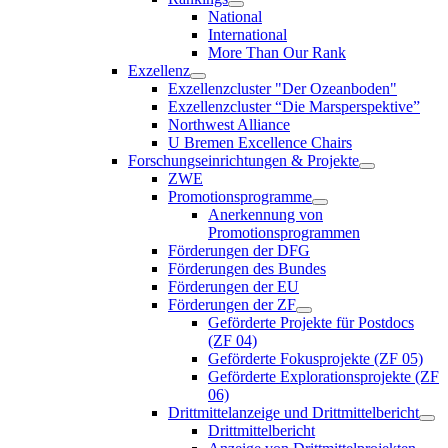
National
International
More Than Our Rank
Exzellenz
Exzellenzcluster "Der Ozeanboden"
Exzellenzcluster “Die Marsperspektive”
Northwest Alliance
U Bremen Excellence Chairs
Forschungseinrichtungen & Projekte
ZWE
Promotionsprogramme
Anerkennung von
Promotionsprogrammen
Förderungen der DFG
Förderungen des Bundes
Förderungen der EU
Förderungen der ZF
Geförderte Projekte für Postdocs
(ZF 04)
Geförderte Fokusprojekte (ZF 05)
Geförderte Explorationsprojekte (ZF
06)
Drittmittelanzeige und Drittmittelbericht
Drittmittelbericht