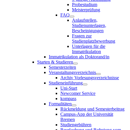
Probestudium
Meisterprüfung
FAQ
Anlaufstellen,
Studienunterlagen,
Bescheinigungen
Fragen zur
Studienplatzbewerbung
Unterlagen für die
Immatrikulation
Immatrikulation als Doktorand/in
Starten & Studieren
Semesterzeiten
Veranstaltungsverzeichnis
Archiv Vorlesungsverzeichnisse
Studieneinführung
Uni-Start
Newcomer Service
kompass
Formalitäten
Rückmeldung und Semesterbeitrag
Campus-App der Universität
Bremen
Studiengebühren
Beurlaubung und Befreiung vom