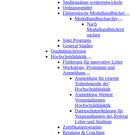
Studiengänge weiterentwickeln
Ordnungsmittel
Elektronische Modulhandbücher
Modulhandbucharchiv
Nach
Modulhandbüchern
suchen
Joint Programs
General Studies
Qualitätssicherung
Hochschuldidaktik
Förderung für innovative Lehre
Workshops, Programm und
Anmeldung
Anmeldung für externe
Teilnehmende der
Hochschuldidaktik
Anmeldung Weitere
Veranstaltungen
Hochschuldidaktik
Datenschutzerklärung für
Veranstaltungen des Referat
Lehre und Studium
Zertifikatsprogramm
Beratung & Coaching