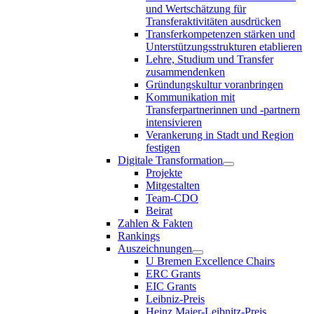
und Wertschätzung für
Transferaktivitäten ausdrücken
Transferkompetenzen stärken und
Unterstützungsstrukturen etablieren
Lehre, Studium und Transfer
zusammendenken
Gründungskultur voranbringen
Kommunikation mit
Transferpartnerinnen und -partnern
intensivieren
Verankerung in Stadt und Region
festigen
Digitale Transformation
Projekte
Mitgestalten
Team-CDO
Beirat
Zahlen & Fakten
Rankings
Auszeichnungen
U Bremen Excellence Chairs
ERC Grants
EIC Grants
Leibniz-Preis
Heinz Maier-Leibnitz-Preis