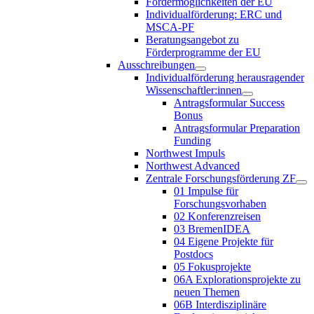
Fördermöglichkeiten der EU
Individualförderung: ERC und
MSCA-PF
Beratungsangebot zu
Förderprogramme der EU
Ausschreibungen
Individualförderung herausragender
Wissenschaftler:innen
Antragsformular Success
Bonus
Antragsformular Preparation
Funding
Northwest Impuls
Northwest Advanced
Zentrale Forschungsförderung ZF
01 Impulse für
Forschungsvorhaben
02 Konferenzreisen
03 BremenIDEA
04 Eigene Projekte für
Postdocs
05 Fokusprojekte
06A Explorationsprojekte zu
neuen Themen
06B Interdisziplinäre