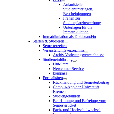
Anlaufstellen,
Studienunterlagen,
Bescheinigungen
Fragen zur
Studienplatzbewerbung
Unterlagen für die
Immatrikulation
Immatrikulation als Doktorand/in
Starten & Studieren
Semesterzeiten
Veranstaltungsverzeichnis
Archiv Vorlesungsverzeichnisse
Studieneinführung
Uni-Start
Newcomer Service
kompass
Formalitäten
Rückmeldung und Semesterbeitrag
Campus-App der Universität
Bremen
Studiengebühren
Beurlaubung und Befreiung vom
Semesterticket
Fach- und Hochschulwechsel