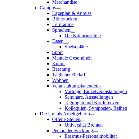
Merchandise
Campus
Lageplan & Anreise
Bibliotheken
Lernräume
Sprachen
Die Kulturinstitute
Essen
Speisepläne
Sport
Mentale Gesundheit
Kultur
Beratung
Täglicher Bedarf
Wohnen
Veranstaltungskalender
Vorträge, Einzelveranstaltungen
Seminare, Ausstellungen
Tagungen und Konferenzen
Kolloquien, Symposien, Reihen
Die Uni als Arbeitgeberin
Offene Stellen
Universität Bremen
Personalentwicklung
Erasmus-Personalmobilität