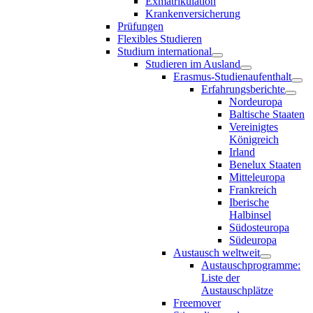
Exmatrikulation
Krankenversicherung
Prüfungen
Flexibles Studieren
Studium international
Studieren im Ausland
Erasmus-Studienaufenthalt
Erfahrungsberichte
Nordeuropa
Baltische Staaten
Vereinigtes
Königreich
Irland
Benelux Staaten
Mitteleuropa
Frankreich
Iberische
Halbinsel
Südosteuropa
Südeuropa
Austausch weltweit
Austauschprogramme:
Liste der
Austauschplätze
Freemover