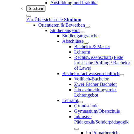
Ausbildung und Praktika
Studium
Zur Übersichtsseite
Studium
Orientieren & Bewerben
Studienangebot
Studiengangssuche
Abschlüsse
Bachelor & Master
Lehramt
Rechtswissenschaft (Erste
juristische Prüfung / Bachelor
of Laws)
Bachelor fachwissenschaftlich
Vollfach-Bachelor
Zwei-Fächer-Bachelor
Überschneidungsfreies
Lehrangebot
Lehramt
Grundschule
Gymnasium/Oberschule
Inklusive
Pädagogik/Sonderpädagogik
im Primarbereich