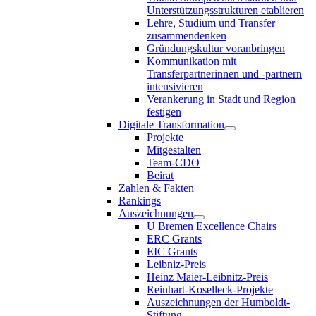
Unterstützungsstrukturen etablieren
Lehre, Studium und Transfer
zusammendenken
Gründungskultur voranbringen
Kommunikation mit
Transferpartnerinnen und -partnern
intensivieren
Verankerung in Stadt und Region
festigen
Digitale Transformation
Projekte
Mitgestalten
Team-CDO
Beirat
Zahlen & Fakten
Rankings
Auszeichnungen
U Bremen Excellence Chairs
ERC Grants
EIC Grants
Leibniz-Preis
Heinz Maier-Leibnitz-Preis
Reinhart-Koselleck-Projekte
Auszeichnungen der Humboldt-
Stiftung