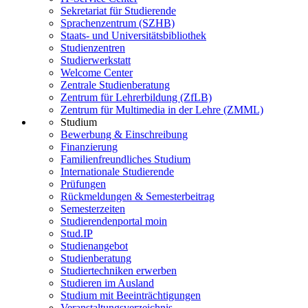
Sekretariat für Studierende
Sprachenzentrum (SZHB)
Staats- und Universitätsbibliothek
Studienzentren
Studierwerkstatt
Welcome Center
Zentrale Studienberatung
Zentrum für Lehrerbildung (ZfLB)
Zentrum für Multimedia in der Lehre (ZMML)
Studium
Bewerbung & Einschreibung
Finanzierung
Familienfreundliches Studium
Internationale Studierende
Prüfungen
Rückmeldungen & Semesterbeitrag
Semesterzeiten
Studierendenportal moin
Stud.IP
Studienangebot
Studienberatung
Studiertechniken erwerben
Studieren im Ausland
Studium mit Beeinträchtigungen
Veranstaltungsverzeichnis