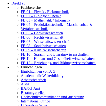
Direkt zu
Fachbereiche
FB 01 – Physik / Elektrotechnik
FB 02 – Biologie / Chemie
FB 03 – Mathematik / Informatik
FB 04 – Produktionstechnik – Maschinenbau &
Verfahrenstechnik
FB 05 – Geowissenschaften
FB 06 – Rechtswissenschaft
FB 07 – Wirtschaftswissenschaft
FB 08 – Sozialwissenschaften
FB 09 – Kulturwissenschaften
FB 10 – Sprach- und Literaturwissenschaften
FB 11 – Human- und Gesundheitswissenschaften
FB 12 – Erziehungs- und Bildungswissenschaften
Einrichtungen
Einrichtungen von A-Z
Akademie für Weiterbildung
Arbeitssicherheit
AStA
BAföG-Amt
Beratungsstellen
Hochschulkommunikation und -marketing
International Office
IT-Service Center