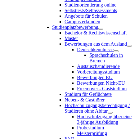
Studienorientierung online
Selbsttests/Selfassessments
Angebote für Schulen
Campus erkunden
Studienplatzbewerbung
Bachelor & Rechtswissenschaft
Master
Bewerbungen aus dem Ausland
Deutschkenntnisse
Sprachschulen in
Bremen
Austauschstudierende
Vorbereitungsstudium
Bewerbungen EU
Bewerbungen Nicht-EU
Freemover - Gaststudium
Studium für Geflüchtete
Neben- & Gasthörer
Hochschulzugangsberechtigung /
Studieren ohne Abitur
Hochschulzugang über eine
3-jährige Ausbildung
Probestudium
Meisterprüfung
FAQ