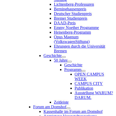
Lichtenberg-Professuren
Berninghausenpreis
Deutscher Studienpreis
Bremer Studienpreis
DAAD-Preis
Emmy Noether Programme
Heisenberg-Programm
Opus Magnum
(VolkswagenStiftung)
Ehrungen durch die Universität
Bremen
Geschichte
50 Jahre
Geschichte
Programm
OPEN CAMPUS
WEEK
CAMPUS CITY
Publikation
Ausstellung WARUM?
DARUM.
Zeitleiste
Forum am Domshof
Kassenhalle im Forum am Domshof