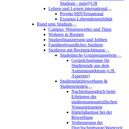
Studium - nuts@UB
Lehren und Lernen international
Projekt MINTernational
Erasmus-Lehrendenmobilität
Rund ums Studium
Campus: Wissenswertes und Tipps
Wohnen in Bremen
Studienfinanzierung und Jobben
Familienfreundliches Studium
Studieren mit Beeinträchtigung
Studentische Gruppenangebote
Gesprächsgruppe für
Studierende aus dem
Autismusspektrum (z.B.
Asperger)
Studienplatzbewerbung &
Studieneinstieg
Nachteilsausgleich beim
Erbringen der
studiengangsspezifischen
Voraussetzungen
Härtefallantrag bei der
Bewerbung
Verbesserung der
Durchschnittsnote/Wartezeit