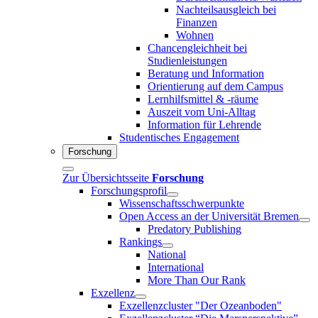
Nachteilsausgleich bei
Finanzen
Wohnen
Chancengleichheit bei
Studienleistungen
Beratung und Information
Orientierung auf dem Campus
Lernhilfsmittel & -räume
Auszeit vom Uni-Alltag
Information für Lehrende
Studentisches Engagement
Forschung
Zur Übersichtsseite
Forschung
Forschungsprofil
Wissenschaftsschwerpunkte
Open Access an der Universität Bremen
Predatory Publishing
Rankings
National
International
More Than Our Rank
Exzellenz
Exzellenzcluster "Der Ozeanboden"