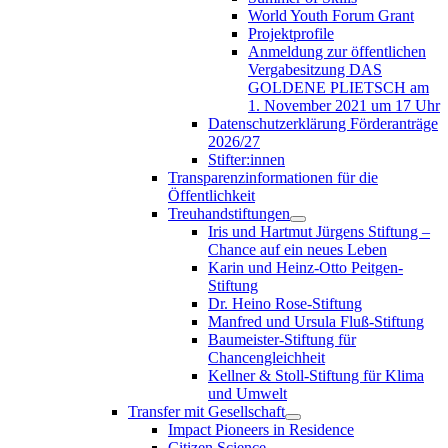
World Youth Forum Grant
Projektprofile
Anmeldung zur öffentlichen
Vergabesitzung DAS
GOLDENE PLIETSCH am
1. November 2021 um 17 Uhr
Datenschutzerklärung Förderanträge
2026/27
Stifter:innen
Transparenzinformationen für die
Öffentlichkeit
Treuhandstiftungen
Iris und Hartmut Jürgens Stiftung –
Chance auf ein neues Leben
Karin und Heinz-Otto Peitgen-
Stiftung
Dr. Heino Rose-Stiftung
Manfred und Ursula Fluß-Stiftung
Baumeister-Stiftung für
Chancengleichheit
Kellner & Stoll-Stiftung für Klima
und Umwelt
Transfer mit Gesellschaft
Impact Pioneers in Residence
Citizen Science