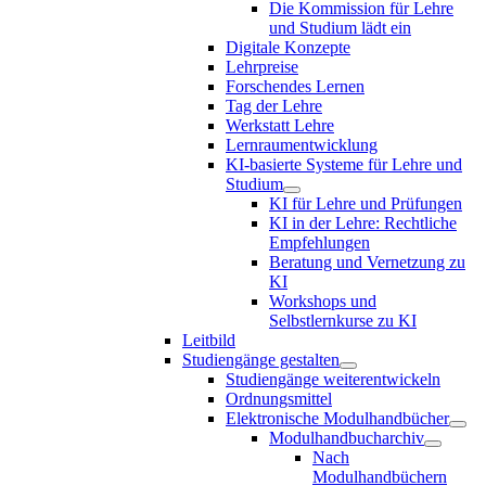
Die Kommission für Lehre
und Studium lädt ein
Digitale Konzepte
Lehrpreise
Forschendes Lernen
Tag der Lehre
Werkstatt Lehre
Lernraumentwicklung
KI-basierte Systeme für Lehre und
Studium
KI für Lehre und Prüfungen
KI in der Lehre: Rechtliche
Empfehlungen
Beratung und Vernetzung zu
KI
Workshops und
Selbstlernkurse zu KI
Leitbild
Studiengänge gestalten
Studiengänge weiterentwickeln
Ordnungsmittel
Elektronische Modulhandbücher
Modulhandbucharchiv
Nach
Modulhandbüchern