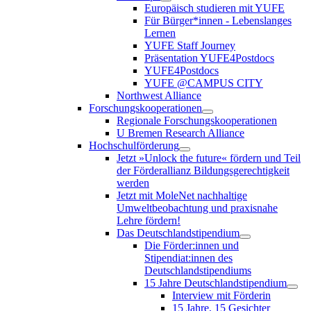
Europäisch studieren mit YUFE
Für Bürger*innen - Lebenslanges
Lernen
YUFE Staff Journey
Präsentation YUFE4Postdocs
YUFE4Postdocs
YUFE @CAMPUS CITY
Northwest Alliance
Forschungskooperationen
Regionale Forschungskooperationen
U Bremen Research Alliance
Hochschulförderung
Jetzt »Unlock the future« fördern und Teil
der Förderallianz Bildungsgerechtigkeit
werden
Jetzt mit MoleNet nachhaltige
Umweltbeobachtung und praxisnahe
Lehre fördern!
Das Deutschlandstipendium
Die Förder:innen und
Stipendiat:innen des
Deutschlandstipendiums
15 Jahre Deutschlandstipendium
Interview mit Förderin
15 Jahre, 15 Gesichter