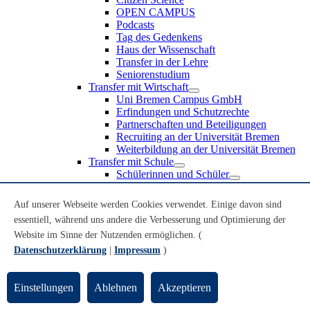
OPEN CAMPUS
Podcasts
Tag des Gedenkens
Haus der Wissenschaft
Transfer in der Lehre
Seniorenstudium
Transfer mit Wirtschaft
Uni Bremen Campus GmbH
Erfindungen und Schutzrechte
Partnerschaften und Beteiligungen
Recruiting an der Universität Bremen
Weiterbildung an der Universität Bremen
Transfer mit Schule
Schülerinnen und Schüler
MINT-Schnupperstudium
Schulklassen
Auf unserer Webseite werden Cookies verwendet. Einige davon sind
Lehrkräfte
essentiell, während uns andere die Verbesserung und Optimierung der
Gründungsunterstützung
Website im Sinne der Nutzenden ermöglichen. (
UniTransfer - Servicestelle für Transferaktivitäten
Datenschutzerklärung
|
Impressum
)
Transfermagazin der Universität Bremen
Transferpreis der Universität Bremen
Innovation & Gründung
Einstellungen
Ablehnen
Akzeptieren
Public Engagement