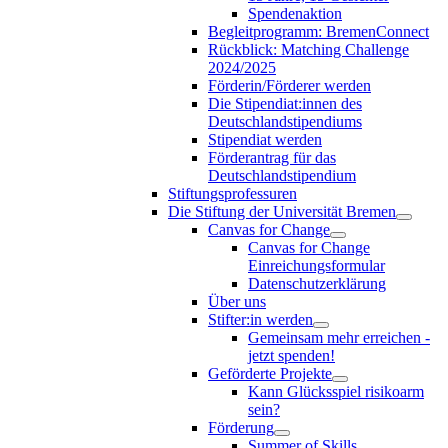
Spendenaktion
Begleitprogramm: BremenConnect
Rückblick: Matching Challenge
2024/2025
Förderin/Förderer werden
Die Stipendiat:innen des
Deutschlandstipendiums
Stipendiat werden
Förderantrag für das
Deutschlandstipendium
Stiftungsprofessuren
Die Stiftung der Universität Bremen
Canvas for Change
Canvas for Change
Einreichungsformular
Datenschutzerklärung
Über uns
Stifter:in werden
Gemeinsam mehr erreichen -
jetzt spenden!
Geförderte Projekte
Kann Glücksspiel risikoarm
sein?
Förderung
Summer of Skills