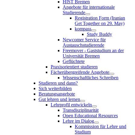
HIST Bremen
Angebote für internationale
Studierende
Registration Form (Iranian
Get Together on 29. May)
kompass
Study Buddy
Newcomer Service für
Austauschstudierende
Freemover - Gaststudium an der
Universität Bremen
Geflüchtete
Praxisorientiert studieren
Fächerübergreifende Angebote
Wissenschaftliches Schreiben
Studieren und dann?
Sich weiterbilden
Beratungsangebote
Gut lehren und lernen
Lehrprofil entwickeln
Transdisziplinarität
Open Educational Resources
Lehre im Dialog
Kommission für Lehre und
Studium