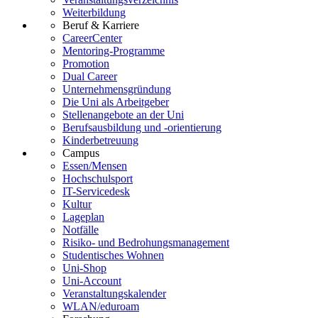
Weiterbildung
Beruf & Karriere
CareerCenter
Mentoring-Programme
Promotion
Dual Career
Unternehmensgründung
Die Uni als Arbeitgeber
Stellenangebote an der Uni
Berufsausbildung und -orientierung
Kinderbetreuung
Campus
Essen/Mensen
Hochschulsport
IT-Servicedesk
Kultur
Lageplan
Notfälle
Risiko- und Bedrohungsmanagement
Studentisches Wohnen
Uni-Shop
Uni-Account
Veranstaltungskalender
WLAN/eduroam