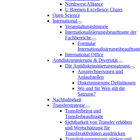
Northwest Alliance
U Bremen Excellence Chairs
Open Science
International
Veranstaltungshistorie
Internationalisierungsbeauftragte der
Fachbereiche
Formular
Internationalisierungsbeauftragt
International Office
Antidiskriminierung & Diversität
Die Antidiskriminierungssatzung
Ansprechpersonen und
Anlaufstellen
Diskriminierung Definitionen
Wo und für Wen gilt die
Satzung?
Nachhaltigkeit
Transferstrategie
Transferbeirat und
Transferbeauftragte
Sichtbarkeit von Transfer erhöhen
und Wertschätzung für
Transferaktivitäten ausdrücken
Transferkompetenzen stärken und