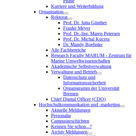
Phase
Karriere und Weiterbildung
Organisation
Rektorat
Prof. Dr. Jutta Günther
Frauke Meyer
Prof. Dr.-Ing. Maren Petersen
Prof. Dr. Michal Kucera
Dr. Mandy Boehnke
Alle Fachbereiche
Research Faculty MARUM - Zentrum für
Marine Umweltwissenschaften
Akademische Selbstverwaltung
Verwaltung und Betrieb
Datenschutz und
Informationssicherheit
Organigramm der Universität
Bremen
Chief Digital Officer (CDO)
Hochschulkommunikation und -marketing
Aktuelle Meldungen
Personalia
Campusgeschichten
Kennen Sie schon...?
Archiv Meldungen