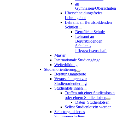
an
Gymnasien/Oberschulen
Überschneidungsfreies
Lehrangebot
Lehramt an Berufsbildenden
Schulen
Berufliche Schule
Lehramt an
Berufsbildenden
Schulen -
Pflegewissenschaft
Master
Internationale Studiengänge
Weiterbildung
Studienorientierung
Beratungsangebote
Veranstaltungen zur
Studienorientierung
Studienlots:innen
Treffen mit einer Studienlotsin
oder einem Studienlotsen
Daten_Studienlotsen
Selbst Studienlots:in werden
Selbstorganisiertes
Schnupperstudium