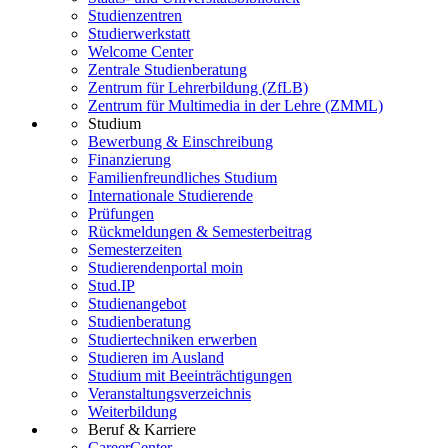
Studienzentren
Studierwerkstatt
Welcome Center
Zentrale Studienberatung
Zentrum für Lehrerbildung (ZfLB)
Zentrum für Multimedia in der Lehre (ZMML)
Studium
Bewerbung & Einschreibung
Finanzierung
Familienfreundliches Studium
Internationale Studierende
Prüfungen
Rückmeldungen & Semesterbeitrag
Semesterzeiten
Studierendenportal moin
Stud.IP
Studienangebot
Studienberatung
Studiertechniken erwerben
Studieren im Ausland
Studium mit Beeinträchtigungen
Veranstaltungsverzeichnis
Weiterbildung
Beruf & Karriere
CareerCenter