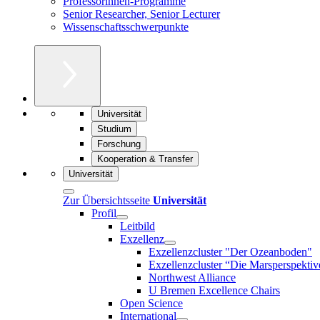
Professorinnen-Programme
Senior Researcher, Senior Lecturer
Wissenschaftsschwerpunkte
Universität
Studium
Forschung
Kooperation & Transfer
Universität
Zur Übersichtsseite
Universität
Profil
Leitbild
Exzellenz
Exzellenzcluster "Der Ozeanboden"
Exzellenzcluster “Die Marsperspektiv
Northwest Alliance
U Bremen Excellence Chairs
Open Science
International