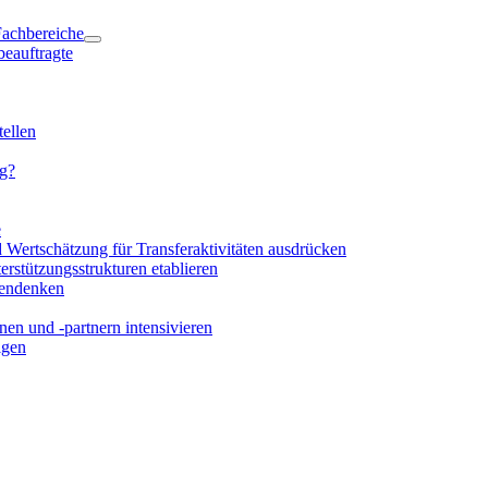
 Fachbereiche
beauftragte
ellen
ng?
e
d Wertschätzung für Transferaktivitäten ausdrücken
rstützungsstrukturen etablieren
mendenken
en und -partnern intensivieren
igen