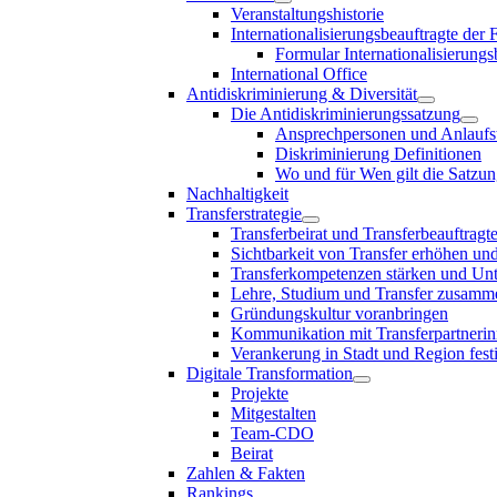
Veranstaltungshistorie
Internationalisierungsbeauftragte der
Formular Internationalisierungs
International Office
Antidiskriminierung & Diversität
Die Antidiskriminierungssatzung
Ansprechpersonen und Anlaufst
Diskriminierung Definitionen
Wo und für Wen gilt die Satzu
Nachhaltigkeit
Transferstrategie
Transferbeirat und Transferbeauftragt
Sichtbarkeit von Transfer erhöhen un
Transferkompetenzen stärken und Unte
Lehre, Studium und Transfer zusam
Gründungskultur voranbringen
Kommunikation mit Transferpartnerinn
Verankerung in Stadt und Region fest
Digitale Transformation
Projekte
Mitgestalten
Team-CDO
Beirat
Zahlen & Fakten
Rankings