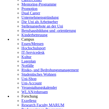
Mentoring-Programme
Promotion
Dual Career
Unternehmensgründung
Die Uni als Arbeitgeber
Stellenangebote an der Uni
Berufsausbildung und -orientierung
Kinderbetreuung
Campus
Essen/Mensen
Hochschulsport
IT-Servicedesk
Kultur
Lageplan
Notfälle
Risiko- und Bedrohungsmanagement
Studentisches Wohnen
Uni-Shop
Uni-Account
Veranstaltungskalender
WLAN/eduroam
Forschung
Exzellenz
Research Faculty MARUM