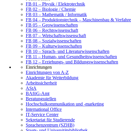
FB 01 – Physik / Elektrotechnik
FB 02 – Biologie / Chemie
FB 03 – Mathematik / Informatik
FB 04 – Produktionstechnik – Maschinenbau & Verfahre
FB 05 – Geowissenschaften
FB 06 – Rechtswissenschaft
FB 07 – Wirtschaftswissenschaft
FB 08 – Sozialwissenschaften
FB 09 – Kulturwissenschaften
FB 10 – Sprach- und Literaturwissenschaften
FB 11 – Human- und Gesundheitswissenschaften
FB 12 – Erziehungs- und Bildungswissenschaften
Einrichtungen
Einrichtungen von A-Z
Akademie für Weiterbildung
Arbeitssicherheit
AStA
BAföG-Amt
Beratungsstellen
Hochschulkommunikation und -marketing
International Office
IT-Service Center
Sekretariat für Studierende
Sprachenzentrum (SZHB)
Staats- und Universitätsbibliothek