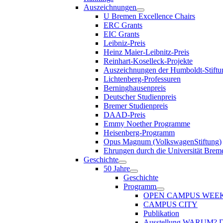
Auszeichnungen
U Bremen Excellence Chairs
ERC Grants
EIC Grants
Leibniz-Preis
Heinz Maier-Leibnitz-Preis
Reinhart-Koselleck-Projekte
Auszeichnungen der Humboldt-Stiftu
Lichtenberg-Professuren
Berninghausenpreis
Deutscher Studienpreis
Bremer Studienpreis
DAAD-Preis
Emmy Noether Programme
Heisenberg-Programm
Opus Magnum (VolkswagenStiftung)
Ehrungen durch die Universität Brem
Geschichte
50 Jahre
Geschichte
Programm
OPEN CAMPUS WEE
CAMPUS CITY
Publikation
Ausstellung WARUM?