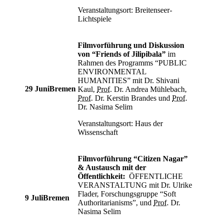
Veranstaltungsort: Breitenseer-
Lichtspiele
Filmvorführung und Diskussion
von “
Friends of Jilipibala
”
im
Rahmen des Programms “
PUBLIC
ENVIRONMENTAL
HUMANITIES
” mit Dr. Shivani
29 Juni
Bremen
Kaul,
Prof.
Dr. Andrea Mühlebach,
Prof.
Dr. Kerstin Brandes und
Prof.
Dr. Nasima Selim
Veranstaltungsort: Haus der
Wissenschaft
Filmvorführung “
Citizen Nagar
”
& Austausch mit der
Öffentlichkeit:
ÖFFENTLICHE
VERANSTALTUNG mit Dr. Ulrike
Flader, Forschungsgruppe “
Soft
9 Juli
Bremen
Authoritarianisms
”, und
Prof.
Dr.
Nasima Selim