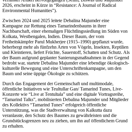
2026, erscheint in Kürze in “
Resistance: A Journal of Radical
Environmental Humanities
”).
Zwischen 2024 und 2025 leitete Debalina Majumder eine
Kampagne zur Rettung eines Tamarindenbaums in ihrer
Nachbarschaft, einer ehemaligen Flüchtlingssiedlung im Süden von
Kolkata, Westbengalen, Indien. Dieser Baum, der vom
Freiheitskämpfer Parul Mukherjee (1915–1990) gepflanzt wurde,
beherbergt mehr als fünfzehn Arten von Vögeln, Insekten, Reptilien
und Kleintieren, liefert Früchte, Sauerstoff, Schatten und Schutz. Als
der Baum aufgrund geplanter Sanierungsmaßnahmen in der Gegend
bedroht war, startete Debalina Majumder eine lebendige ökologisch-
kulturelle Bewegung und eine Unterschriftenkampagne, um den
Baum und seine üppige Ökologie zu schützen.
Durch das Engagement der Gemeinschaft und multimodale,
öffentliche Initiativen wie Teultullar Gan/ Tamarind Tunes, Live-
Konzerte wie “
Live at Tentultala
” und eine digitale Vortragsreihe,
“
Tamarind Talks
”, mobilisierten Debalina Majumder und Mitglieder
des Kollektivs “
Tamarind Tunes
” erfolgreich öffentliche
Unterstützung, was die Stadtverwaltung von Kalkutta dazu
veranlasste, den Schutz des Baumes zu gewährleisten und die
Grundstücksgrenzen neu zu ziehen, um ihn auf öffentlichem Grund
zu erhalten.