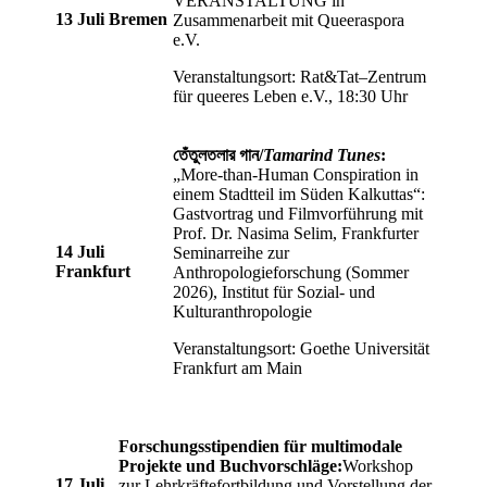
VERANSTALTUNG in
13 Juli
Bremen
Zusammenarbeit mit Queeraspora
e.V.
Veranstaltungsort: Rat&Tat–Zentrum
für queeres Leben e.V., 18:30 Uhr
তেঁতুলতলার গান/
Tamarind Tunes
:
„More-than-Human Conspiration in
einem Stadtteil im Süden Kalkuttas“:
Gastvortrag und Filmvorführung mit
Prof. Dr. Nasima Selim, Frankfurter
14 Juli
Seminarreihe zur
Frankfurt
Anthropologieforschung (Sommer
2026), Institut für Sozial- und
Kulturanthropologie
Veranstaltungsort: Goethe Universität
Frankfurt am Main
Forschungsstipendien für multimodale
Projekte und Buchvorschläge:
Workshop
17 Juli
zur Lehrkräftefortbildung und Vorstellung der