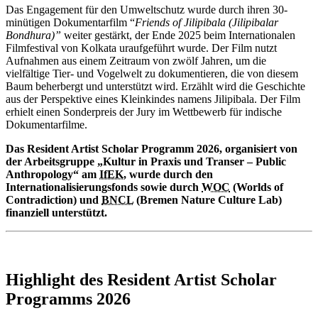
Das Engagement für den Umweltschutz wurde durch ihren 30-
minütigen Dokumentarfilm “
Friends of Jilipibala (Jilipibalar
Bondhura)
”
weiter gestärkt, der Ende 2025 beim Internationalen
Filmfestival von Kolkata uraufgeführt wurde. Der Film nutzt
Aufnahmen aus einem Zeitraum von zwölf Jahren, um die
vielfältige Tier- und Vogelwelt zu dokumentieren, die von diesem
Baum beherbergt und unterstützt wird. Erzählt wird die Geschichte
aus der Perspektive eines Kleinkindes namens Jilipibala. Der Film
erhielt einen Sonderpreis der Jury im Wettbewerb für indische
Dokumentarfilme.
Das
Resident Artist Scholar
Programm
2026, organisiert von
der Arbeitsgruppe „Kultur in Praxis und Transer –
Public
Anthropology
“ am
IfEK
, wurde durch den
Internationalisierungsfonds sowie durch
WOC
(
Worlds of
Contradiction
) und
BNCL
(
Bremen Nature Culture Lab
)
finanziell unterstützt.
Highlight des Resident Artist Scholar
Programms 2026