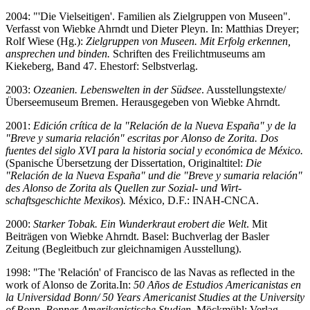
2004: "'Die Vielseitigen'. Familien als Zielgruppen von Museen".
Verfasst von Wiebke Ahrndt und Dieter Pleyn. In: Matthias Dreyer;
Rolf Wiese (Hg.):
Zielgruppen von Museen. Mit Erfolg erkennen,
ansprechen und binden.
Schriften des Freilichtmuseums am
Kiekeberg, Band 47. Ehestorf: Selbstverlag.
2003:
Ozeanien. Lebenswelten in der Südsee
. Ausstellungstexte/
Überseemuseum Bremen. Herausgegeben von Wiebke Ahrndt.
2001:
Edición crítica de la "Relación de la Nueva España" y de la
"Breve y sumaria relación" escritas por Alonso de Zorita.
Dos
fuentes del siglo XVI para la historia social y económica de México.
(Spanische Übersetzung der Dissertation, Originaltitel:
Die
"Relación de la Nueva España" und die "Breve y sumaria relación"
des Alonso de Zorita als Quellen zur Sozial- und Wirt­
schaftsgeschichte Mexikos
)
.
México, D.F.: INAH-CNCA.
2000:
Starker Tobak. Ein Wunderkraut erobert die Welt
. Mit
Beiträgen von Wiebke Ahrndt. Basel: Buchverlag der Basler
Zeitung (Begleitbuch zur gleichnamigen Ausstellung).
1998: "The 'Relación' of Francisco de las Navas as reflected in the
work of Alonso de Zorita.
In:
50 Años de Estudios Americanistas en
la Universidad Bonn/ 50 Years Americanist Studies at the University
of Bonn. Bonner Amerikanistische Studien
. Möckmühl: Verlag