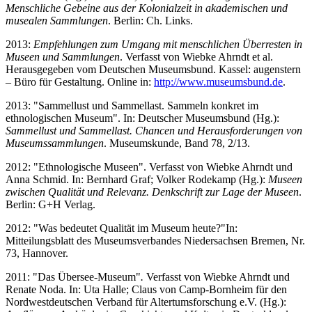
Menschliche Gebeine aus der Kolonialzeit in akademischen und
musealen Sammlungen
. Berlin: Ch. Links.
2013:
Empfehlungen zum Umgang mit menschlichen Überresten in
Museen und Sammlungen
. Verfasst von Wiebke Ahrndt et al.
Herausgegeben vom Deutschen Museumsbund. Kassel: augenstern
– Büro für Gestaltung. Online in:
http://www.museumsbund.de
.
2013: "Sammellust und Sammellast. Sammeln konkret im
ethnologischen Museum". In: Deutscher Museumsbund (Hg.):
Sammellust und Sammellast. Chancen und Herausforderungen von
Museumssammlungen
. Museumskunde, Band 78, 2/13.
2012: "Ethnologische Museen". Verfasst von Wiebke Ahrndt und
Anna Schmid. In: Bernhard Graf; Volker Rodekamp (Hg.):
Museen
zwischen Qualität und Relevanz. Denkschrift zur Lage der Museen
.
Berlin: G+H Verlag.
2012: "Was bedeutet Qualität im Museum heute?"
In:
Mitteilungsblatt des Museumsverbandes Niedersachsen Bremen, Nr.
73, Hannover.
2011: "Das Übersee-Museum"
.
Verfasst von Wiebke Ahrndt und
Renate Noda. In: Uta Halle; Claus von Camp-Bornheim für den
Nordwestdeutschen Verband für Altertumsforschung e.V. (Hg.):