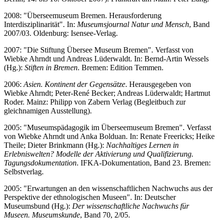
2008: "Überseemuseum Bremen. Herausforderung
Interdisziplinarität". In:
Museumsjournal Natur und Mensch
, Band
2007/03. Oldenburg: Isensee-Verlag.
2007: "Die Stiftung Übersee Museum Bremen". Verfasst von
Wiebke Ahrndt und Andreas Lüderwaldt. In: Bernd-Artin Wessels
(Hg.):
Stiften in Bremen
. Bremen: Edition Temmen.
2006:
Asien. Kontinent der Gegensätze
. Herausgegeben von
Wiebke Ahrndt; Peter-René Becker; Andreas Lüderwaldt; Hartmut
Roder. Mainz: Philipp von Zabern Verlag (Begleitbuch zur
gleichnamigen Ausstellung).
2005: "Museumspädagogik im Überseemuseum Bremen". Verfasst
von Wiebke Ahrndt und Anka Bolduan. In: Renate Freericks; Heike
Theile; Dieter Brinkmann (Hg.):
Nachhaltiges Lernen in
Erlebniswelten? Modelle der Aktivierung und Qualifizierung.
Tagungsdokumentation
. IFKA-Dokumentation, Band 23. Bremen:
Selbstverlag.
2005: "Erwartungen an den wissenschaftlichen Nachwuchs aus der
Perspektive der ethnologischen Museen". In: Deutscher
Museumsbund (Hg.):
Der wissenschaftliche Nachwuchs für
Museen. Museumskunde
, Band 70, 2/05.