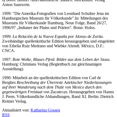
Anton Saurwein.
1999: "Die Amerika-Fotografien von Leonhard Schultze Jena im
Hamburgischen Museum für Völkerkunde".
In: Mitteilungen des
Museums für Völkerkunde Hamburg, Neue Folge, Band 26/27,
1996/97 „Indianer der Plains und Prärien“. Bonn: Holos.
1999:
La Relación de la Nueva España por Alonso de Zorita.
Zweibändige quellenkritische Edition herausgegeben und eingeleitet
von Ethelia Ruiz Medrano und Wiebke Ahrndt. México, D.F.:
CNCA.
1997:
Rote Wolke, Blaues Pferd. Bilder aus dem Leben der Sioux.
Hamburg: Christians Verlag (Begleitbuch zur gleichnamigen
Ausstellung).
1990: Mitarbeit an der quellenkritischen Edition von Carl de
Berghes
Beschreibung der Überreste Aztekischer Niederlassungen
auf ihrer Wanderung nach dem Thale von Mexico durch den
gegenwärtigen Freistaat von Zacatecas.
Herausgegeben von Hanns
J. Prem. Völkerkundliche Abhandlungen, Band XI. Berlin: Dietrich
Reimer Verlag.
Aktualisiert von:
Katharina Gossen
RSS