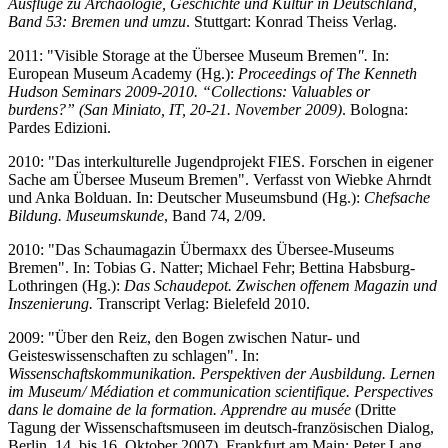
Ausflüge zu Archäologie, Geschichte und Kultur in Deutschland,
Band 53: Bremen und umzu
. Stuttgart: Konrad Theiss Verlag.
2011: "Visible Storage at the Übersee Museum Bremen
".
In:
European Museum Academy (Hg.):
Proceedings of The Kenneth
Hudson Seminars 2009-2010. “Collections: Valuables or
burdens?” (San Miniato, IT, 20-21. November 2009)
. Bologna:
Pardes Edizioni.
2010: "Das interkulturelle Jugendprojekt FIES. Forschen in eigener
Sache am Übersee Museum Bremen". Verfasst von Wiebke Ahrndt
und Anka Bolduan. In: Deutscher Museumsbund (Hg.):
Chefsache
Bildung. Museumskunde
, Band 74, 2/09.
2010: "Das Schaumagazin Übermaxx des Übersee-Museums
Bremen". In: Tobias G. Natter; Michael Fehr; Bettina Habsburg-
Lothringen (Hg.):
Das Schaudepot. Zwischen offenem Magazin und
Inszenierung.
Transcript Verlag: Bielefeld 2010.
2009: "Über den Reiz, den Bogen zwischen Natur- und
Geisteswissenschaften zu schlagen". In:
Wissenschaftskommunikation. Perspektiven der Ausbildung. Lernen
im Museum/ Médiation et communication scientifique. Perspectives
dans le domaine de la formation. Apprendre au musée
(Dritte
Tagung der Wissenschaftsmuseen im deutsch-französischen Dialog,
Berlin, 14. bis 16. Oktober 2007). Frankfurt am Main: Peter Lang.