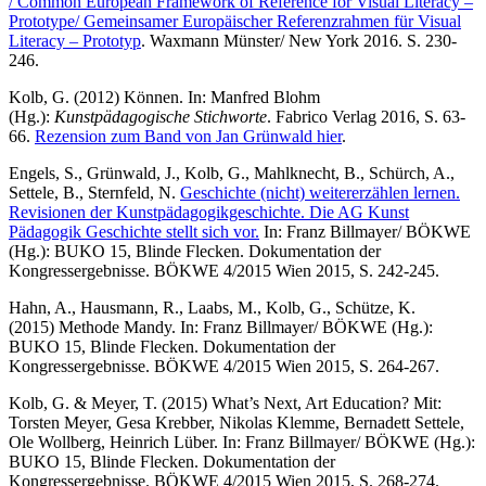
/ Common European Framework of Reference for Visual Literacy –
Prototype/ Gemeinsamer Europäischer Referenzrahmen für Visual
Literacy – Prototyp
. Waxmann Münster/ New York 2016. S. 230-
246.
Kolb, G. (2012) Können. In: Manfred Blohm
(Hg.):
Kunstpädagogische Stichworte
. Fabrico Verlag 2016, S. 63-
66.
Rezension zum Band von Jan Grünwald hier
.
Engels, S., Grünwald, J., Kolb, G., Mahlknecht, B., Schürch, A.,
Settele, B., Sternfeld, N.
Geschichte (nicht) weitererzählen lernen.
Revisionen der Kunstpädagogikgeschichte. Die AG Kunst
Pädagogik Geschichte stellt sich vor.
In: Franz Billmayer/ BÖKWE
(Hg.): BUKO 15, Blinde Flecken. Dokumentation der
Kongressergebnisse. BÖKWE 4/2015 Wien 2015, S. 242-245.
Hahn, A., Hausmann, R., Laabs, M., Kolb, G., Schütze, K.
(2015) Methode Mandy. In: Franz Billmayer/ BÖKWE (Hg.):
BUKO 15, Blinde Flecken. Dokumentation der
Kongressergebnisse. BÖKWE 4/2015 Wien 2015, S. 264-267.
Kolb, G. & Meyer, T. (2015) What’s Next, Art Education? Mit:
Torsten Meyer, Gesa Krebber, Nikolas Klemme, Bernadett Settele,
Ole Wollberg, Heinrich Lüber. In: Franz Billmayer/ BÖKWE (Hg.):
BUKO 15, Blinde Flecken. Dokumentation der
Kongressergebnisse. BÖKWE 4/2015 Wien 2015, S. 268-274.