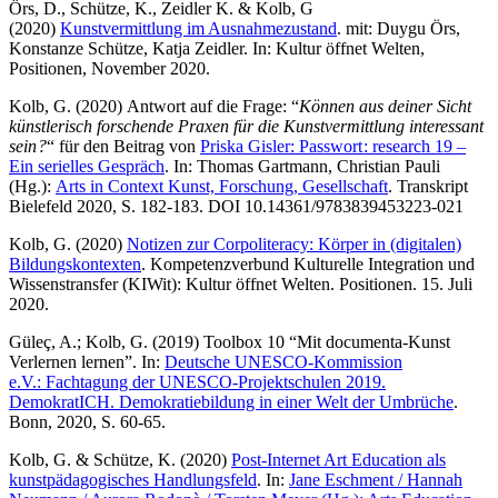
Örs, D., Schütze, K., Zeidler K. & Kolb, G
(2020)
Kunstvermittlung im Ausnahmezustand
. mit: Duygu Örs,
Konstanze Schütze, Katja Zeidler. In: Kultur öffnet Welten,
Positionen, November 2020.
Kolb, G. (2020) Antwort auf die Frage: “
Können aus deiner Sicht
künstlerisch forschende Praxen für die Kunstvermittlung interessant
sein ?
“ für den Beitrag von
Priska Gisler: Passwort : research 19 –
Ein serielles Gespräch
. In: Thomas Gartmann, Christian Pauli
(Hg.):
Arts in Context Kunst, Forschung, Gesellschaft
. Transkript
Bielefeld 2020, S. 182-183. DOI 10.14361/9783839453223-021
Kolb, G. (2020)
Notizen zur Corpoliteracy: Körper in (digitalen)
Bildungskontexten
. Kompetenzverbund Kulturelle Integration und
Wissenstransfer (KIWit): Kultur öffnet Welten. Positionen. 15. Juli
2020.
Güleç, A.; Kolb, G. (2019) Toolbox 10 “Mit documenta-Kunst
Verlernen lernen”. In:
Deutsche UNESCO-Kommission
e.V.: Fachtagung der UNESCO-Projektschulen 2019.
DemokratICH. Demokratiebildung in einer Welt der Umbrüche
.
Bonn, 2020, S. 60-65.
Kolb, G. & Schütze, K. (2020)
Post-Internet Art Education als
kunstpädagogisches Handlungsfeld
. In:
Jane Eschment / Hannah