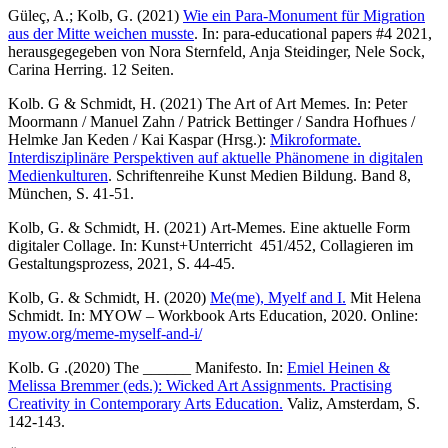
Güleç, A.; Kolb, G. (2021)
Wie ein Para-Monument für Migration
aus der Mitte weichen musste
. In: para-educational papers #4 2021,
herausgegegeben von Nora Sternfeld, Anja Steidinger, Nele Sock,
Carina Herring. 12 Seiten.
Kolb. G & Schmidt, H. (2021) The Art of Art Memes. In: Peter
Moormann / Manuel Zahn / Patrick Bettinger / Sandra Hofhues /
Helmke Jan Keden / Kai Kaspar (Hrsg.):
Mikroformate.
Interdisziplinäre Perspektiven auf aktuelle Phänomene in digitalen
Medienkulturen
. Schriftenreihe Kunst Medien Bildung. Band 8,
München, S. 41-51.
Kolb, G. & Schmidt, H. (2021) Art-Memes. Eine aktuelle Form
digitaler Collage. In: Kunst+Unterricht 451/452, Collagieren im
Gestaltungsprozess, 2021, S. 44-45.
Kolb, G. & Schmidt, H. (2020)
Me(me), Myelf and I.
Mit Helena
Schmidt. In: MYOW – Workbook Arts Education, 2020. Online:
myow.org/meme-myself-and-i/
Kolb. G .(2020) The ______ Manifesto. In:
Emiel Heinen &
Melissa Bremmer (eds.): Wicked Art Assignments. Practising
Creativity in Contemporary Arts Education.
Valiz, Amsterdam, S.
142-143.