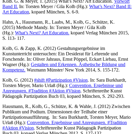
Kolb. G. & Meyer, T. (2015) What’s Next? Art Education.
Vorwort
Band II.
In: Torsten Meyer / Gila Kolb (Hg.):
What’s Next? Band II:
Art Education
, kopaed München, S. 6-9.
Hahn, A., Hausmann, R., Laabs, M., Kolb, G., Schütze, K.
(2015) Methode Mandy. In: Torsten Meyer / Gila Kolb
(Hg.):
What’s Next? Art Education.
kopaed Verlag München 2015,
S. 113- 117.
Kolb, G. & Zapp, K. (2012) Gestaltungsergebnisse im
Kunstunterricht untersuchen: Ein Desiderat für Lehrende und
Forschende. In: Oliver Jahraus, Ernst Pöppel, Eckart Liebau, Ernst
Wagner (Hg.):
Gestalten und Erkennen. Ästhetische Bildung und
Kompetenz.
Waxmann Münster/ New York 2014, S. 155-172.
Kolb, G. (2012)
#shift #Partizipation #Vision
. In: Sara Burkhardt,
Torsten Meyer, Mario Urlaß (Hg.):
Convention. Ergebnisse und
Anregungen. #Tradition #Aktion #Vision
. Schriftenreihe Kunst
Pädagogik Partizipation Buch 03, kopaed München, S. 292-293.
Hausmann, R., Kolb, G., Schütze, K. & Wahle, J. (2012) Zwischen
Publikum und Podium. Dimensionen der Teilhabe einer
Partizipationsaufführung. In: Sara Burkhardt, Torsten Meyer, Mario
Urlaß (Hg.):
Convention. Ergebnisse und Anregungen. #Tradition
#Aktion #Vision
. Schriftenreihe Kunst Pädagogik Partizipation
Buch 03, kopaed Verlag München 2012, S. 127-132.