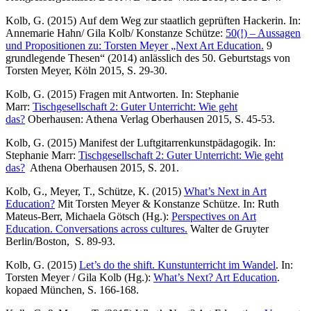
Kolb, G. (2015) Auf dem Weg zur staatlich geprüften Hackerin. In:
Annemarie Hahn/ Gila Kolb/ Konstanze Schütze:
50(!) – Aussagen
und Propositionen zu: Torsten Meyer „Next Art Education.
9
grundlegende Thesen“ (2014) anlässlich des 50. Geburtstags von
Torsten Meyer, Köln 2015, S. 29-30.
Kolb, G. (2015) Fragen mit Antworten. In: Stephanie
Marr:
Tischgesellschaft 2: Guter Unterricht: Wie geht
das?
Oberhausen: Athena Verlag Oberhausen 2015, S. 45-53.
Kolb, G. (2015) Manifest der Luftgitarrenkunstpädagogik. In:
Stephanie Marr:
Tischgesellschaft 2: Guter Unterricht: Wie geht
das?
Athena Oberhausen 2015, S. 201.
Kolb, G., Meyer, T., Schütze, K. (2015)
What’s Next in Art
Education?
Mit Torsten Meyer & Konstanze Schütze. In: Ruth
Mateus-Berr, Michaela Götsch (Hg.):
Perspectives on Art
Education. Conversations across cultures.
Walter de Gruyter
Berlin/Boston, S. 89-93.
Kolb, G. (2015)
Let’s do the shift. Kunstunterricht im Wandel
. In:
Torsten Meyer / Gila Kolb (Hg.):
What’s Next? Art Education
.
kopaed München, S. 166-168.