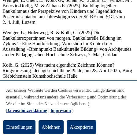
Weniger, L. Chen, E., Kolb, G., Schäli, A., Schurr, C., Winkel, M.,
Brković-Dodig, M. & Althaus E. (2025). Building together.
Baukultur aus der Perspektive von Kindern und Jugendlichen.
Posterpräsentation am Jahreskongress der SGBF und SGL vom
2.-4. Juli, Luzern
Weniger, L.; Holenweg, R. & Kolb, G. (2025) Die
Baukulturexpert:innen von morgen. Baukulturelle Bildung im
Zyklus 2: Eine Handreichung. Workshop im Kontext der
Ausstellung «Brennpunkt Baukulturelle Bildung» von Archijeunes
an der Pädagogischen Hochschule Schwyz, 7. Mai, Goldau
Kolb, G. (2025) Was meint eigentlich: Zeichnen Können?
Ringvorlesung Ideengeschichtliche Pfade, am 28. April 2025, Burg
Giebichenstein Kunsthochschule Halle
Bazzigher-Weder, M. & Kolb, G. (2025) Workshop: Was wirkt und
Auf unserer Webseite werden Cookies verwendet. Einige davon sind
wo bleibt die Wahrnehmung hängen? Ein Workshop mit
Kinderzeichnungen. Tagung: Von Wahrnehmung und
essentiell, während uns andere die Verbesserung und Optimierung der
Vorstellungsbildung. Etappen kunstpädagogischen Wirkens.
Website im Sinne der Nutzenden ermöglichen. (
Symposion zu Ehren von Edith Glaser-Henzer. Hochschule für
Datenschutzerklärung
|
Impressum
)
Gestaltung FHNW am 01. Februar 2025, Basel
Kolb, G., Longhitano, M. (2024): Memes. Workshop. Open Lab
Einstellungen
Ablehnen
Akzeptieren
imedias, FHNW, 19. November 2024, Online