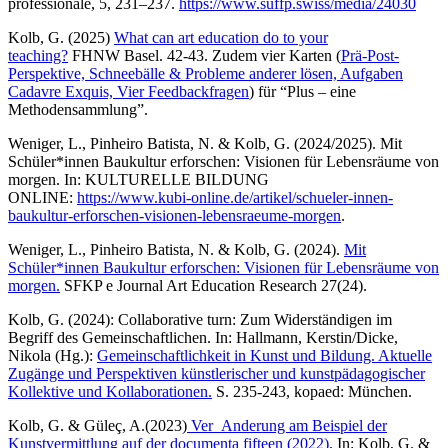
professionale, 5, 231–237.
https://www.suffp.swiss/media/24030
Kolb, G. (2025)
What can art education do to your
teaching?
FHNW Basel. 42-43. Zudem vier Karten (
Prä-Post-
Perspektive, Schneebälle & Probleme anderer lösen, Aufgaben
Cadavre Exquis, Vier Feedbackfragen
) für “Plus – eine
Methodensammlung”.
Weniger, L., Pinheiro Batista, N. & Kolb, G. (2024/2025). Mit
Schüler*innen Baukultur erforschen: Visionen für Lebensräume von
morgen. In: KULTURELLE BILDUNG
ONLINE:
https://www.kubi-online.de/artikel/schueler-innen-
baukultur-erforschen-visionen-lebensraeume-morgen
.
Weniger, L., Pinheiro Batista, N. & Kolb, G. (2024).
Mit
Schüler*innen Baukultur erforschen: Visionen für Lebensräume von
morgen.
SFKP e Journal Art Education Research 27(24).
Kolb, G. (2024): Collaborative turn: Zum Widerständigen im
Begriff des Gemeinschaftlichen. In: Hallmann, Kerstin/Dicke,
Nikola (Hg.):
Gemeinschaftlichkeit in Kunst und Bildung. Aktuelle
Zugänge und Perspektiven künstlerischer und kunstpädagogischer
Kollektive und Kollaborationen.
S. 235-243, kopaed: München.
Kolb, G. & Güleç, A.(2023)
Ver_Anderung am Beispiel der
Kunstvermittlung auf der documenta fifteen (2022)
. In: Kolb, G. &