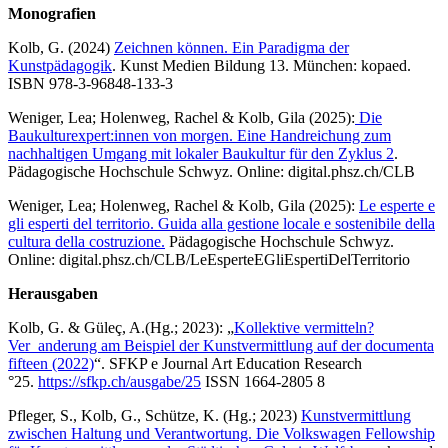
Monografien
Kolb, G. (2024)
Zeichnen können. Ein Paradigma der
Kunstpädagogik
. Kunst Medien Bildung 13. München: kopaed.
ISBN 978-3-96848-133-3
Weniger, Lea; Holenweg, Rachel & Kolb, Gila (2025):
Die
Baukulturexpert:innen von morgen. Eine Handreichung zum
nachhaltigen Umgang mit lokaler Baukultur für den Zyklus 2
.
Pädagogische Hochschule Schwyz. Online: digital.phsz.ch/CLB
Weniger, Lea; Holenweg, Rachel & Kolb, Gila (2025):
Le esperte e
gli esperti del territorio. Guida alla gestione locale e sostenibile della
cultura della costruzione.
Pädagogische Hochschule Schwyz.
Online: digital.phsz.ch/CLB/LeEsperteEGliEspertiDelTerritorio
Herausgaben
Kolb, G. & Güleç, A.(Hg.; 2023): „
Kollektive vermitteln?
Ver_anderung am Beispiel der Kunstvermittlung auf der documenta
fifteen (2022)
“. SFKP e Journal Art Education Research
°25.
https://sfkp.ch/ausgabe/25
ISSN 1664-2805 8
Pfleger, S., Kolb, G., Schütze, K. (Hg.; 2023)
Kunstvermittlung
zwischen Haltung und Verantwortung. Die Volkswagen Fellowship