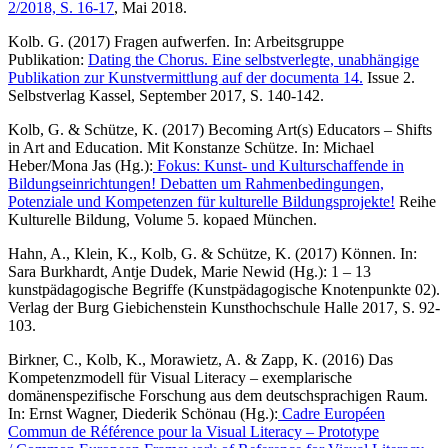
2/2018, S. 16-17
, Mai 2018.
Kolb. G. (2017) Fragen aufwerfen. In: Arbeitsgruppe
Publikation:
Dating the Chorus. Eine selbstverlegte, unabhängige
Publikation zur Kunstvermittlung auf der documenta 14.
Issue 2.
Selbstverlag Kassel, September 2017, S. 140-142.
Kolb, G. & Schütze, K. (2017) Becoming Art(s) Educators – Shifts
in Art and Education. Mit Konstanze Schütze. In: Michael
Heber/Mona Jas (Hg.):
Fokus: Kunst- und Kulturschaffende in
Bildungseinrichtungen! Debatten um Rahmenbedingungen,
Potenziale und Kompetenzen für kulturelle Bildungsprojekte!
Reihe
Kulturelle Bildung, Volume 5. kopaed München.
Hahn, A., Klein, K., Kolb, G. & Schütze, K. (2017) Können. In:
Sara Burkhardt, Antje Dudek, Marie Newid (Hg.): 1 – 13
kunstpädagogische Begriffe (Kunstpädagogische Knotenpunkte 02).
Verlag der Burg Giebichenstein Kunsthochschule Halle 2017, S. 92-
103.
Birkner, C., Kolb, K., Morawietz, A. & Zapp, K. (2016) Das
Kompetenzmodell für Visual Literacy – exemplarische
domänenspezifische Forschung aus dem deutschsprachigen Raum.
In: Ernst Wagner, Diederik Schönau (Hg.):
Cadre Européen
Commun de Référence pour la Visual Literacy – Prototype