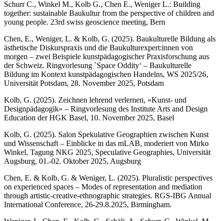
Schurr C., Winkel M., Kolb G., Chen E., Weniger L.: Building
together: sustainable Baukultur from the perspective of children and
young people. 23rd swiss geoscience meeting, Bern
Chen, E., Weniger, L. & Kolb, G. (2025). Baukulturelle Bildung als
ästhetische Diskurspraxis und die Baukulturexpert:innen von
morgen – zwei Beispiele kunstpädagogischer Praxisforschung aus
der Schweiz. Ringvorlesung `Space Oddity‘ – Baukulturelle
Bildung im Kontext kunstpädagogischen Handelns, WS 2025/26,
Universität Potsdam, 28. November 2025, Potsdam
Kolb, G. (2025). Zeichnen lehrend verlernen, «Kunst- und
Designpädagogik» – Ringvorlesung des Institute Arts and Design
Education der HGK Basel, 10. November 2025, Basel
Kolb, G. (2025). Salon Spekulative Geographien zwischen Kunst
und Wissenschaft – Einblicke in das mLAB, moderiert von Mirko
Winkel, Tagung NKG 2025, Speculative Geographies, Universität
Augsburg, 01.-02. Oktober 2025, Augsburg
Chen, E. & Kolb, G. & Weniger, L. (2025). Pluralistic perspectives
on experienced spaces – Modes of representation and mediation
through artistic-creative-ethnographic strategies. RGS-IBG Annual
International Conference, 26-29.8.2025, Birmingham.