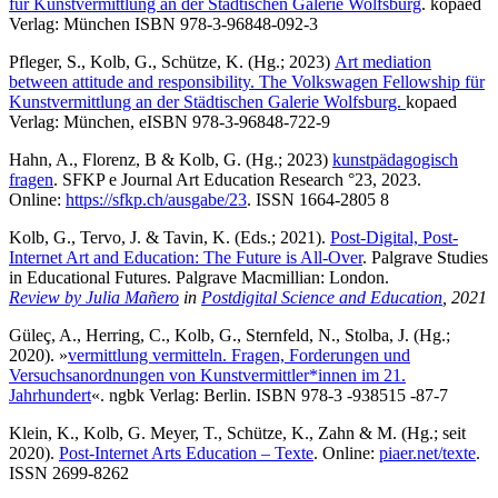
für Kunstvermittlung an der Städtischen Galerie Wolfsburg
. kopaed
Verlag: München ISBN 978-3-96848-092-3
Pfleger, S., Kolb, G., Schütze, K. (Hg.; 2023)
Art mediation
between attitude and responsibility. The Volkswagen Fellowship für
Kunstvermittlung an der Städtischen Galerie Wolfsburg.
kopaed
Verlag: München, eISBN 978-3-96848-722-9
Hahn, A., Florenz, B & Kolb, G. (Hg.; 2023)
kunstpädagogisch
fragen
. SFKP e Journal Art Education Research °23, 2023.
Online:
https://sfkp.ch/ausgabe/23
. ISSN 1664-2805 8
Kolb, G., Tervo, J. & Tavin, K. (Eds.; 2021).
Post-Digital, Post-
Internet Art and Education: The Future is All-Over
. Palgrave Studies
in Educational Futures. Palgrave Macmillian: London.
Review by Julia Mañero
in
Postdigital Science and Education
, 2021
Güleç, A., Herring, C., Kolb, G., Sternfeld, N., Stolba, J. (Hg.;
2020). »
vermittlung vermitteln. Fragen, Forderungen und
Versuchsanordnungen von Kunstvermittler*innen im 21.
Jahrhundert
«. ngbk Verlag: Berlin. ISBN 978-3 -938515 -87-7
Klein, K., Kolb, G. Meyer, T., Schütze, K., Zahn & M. (Hg.; seit
2020).
Post-Internet Arts Education – Texte
. Online:
piaer.net/texte
.
ISSN 2699-8262