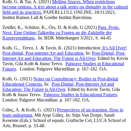
Kolb, G. & Tur, A. (2021)
Melting Spaces. When restrictions
become options. A text about a talk series on digitality in the cultural
field and its practices.
PAPERLLULL ONLINE, 18/11/2021,
Institut Ramon Lull & Goethe Institut Barcelona.
Zeidler, K., Schütze, K., Örs, D. & Kolb, G (2021)
Para. Proto.
Next. Eine Online-Talkreihe zu Fragen an die Zukünfte der
Kunstvermittlung
.. In: BDK Mitteilungen 3/2021, S. 44-45
Kolb, G., Tervo, J. & Tavin, K. (2021) Introduction:
It’s All Over!
Post-digital, Post-internet Art and Education.
In:
Post-Digital, Post-
Internet Art and Education: The Future is All-Over
. Edited by Kevin
Tavin, Gila Kolb & Juuso Tervo.
Palgrave Studies in Educational
Futures
. London: Palgrave Macmillian. p. 167-182. OA.
Kolb, G. (2021)
Notes on Corpoliteracy: Bodies in Post-digital
Educational Contexts.
In:
Post-Digital, Post-Internet Art and
Education: The Future is All-Over
. Edited by Kevin Tavin, Gila
Kolb & Juuso Tervo.
Palgrave Studies in Educational Futures
.
London: Palgrave Macmillian. p. 167-182. OA.
Güleç, A. & Kolb, G. (2021)
Perspectives of un-learning. How to
learn unlearning.
Mit Ayşe Güleç. In: Stijn Van Dorpe, Sarah
Kesenne (Eds.): School of equals. Grafische Cel, LUCA School of
Arts, Brussel. p. 33-48.