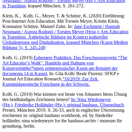
Neumann / Aurora Rodonò / Torsten Meyer (
Hg.): Arts Education
in Transition
. kopaed München, S. 261-272.
Klein, K., Kolb, G., Meyer, T. & Schütze, K. (2020) Einführung:
Post-Internet Arts Education. Mit Torsten Meyer, Kristin Klein,
Konstanze Schütze, Manuel Zahn. In:
Jane Eschment / Hannah
Neumann / Aurora Rodonò / Torsten Meyer (Hrsg.): Arts Education
in Transition. Ästhetische Bildung im Kontext kultureller
Globalisierung und Digitalisation. kopaed München (Kunst Medien
Bildung 5), S. 245-249
Kolb, G. (2019)
Ephemere Praktiken. Das Forschungsprojekt “The
Art Educator’s Walk”. Handeln und Haltung von
Kunstvermittler*innen zeitgenössischer Kunst am Beispiel der
documenta 14 in Kassel.
In: Gila Kolb/ Beate Florenz: SFKP e
Journal Art Education Research
°16/2019: Zur Zeit.
Kunstpädagogische Forschung in der Schweiz.
Kolb, G. (2019) Was können wir heute von Johannes Ittens Übung
des beidhändigen Zeichnens lernen?
In: Nina Wiedemeyer
(Hg.)
,
Friederike Holländer (Hg.):
original bauhaus. Übungsbuch
.
Prestel, München 2019. S. 26-33, auch in englischer Übersetzung
erschienen in: original bauhaus workbook, ed. by friederike
holländer, nina wiedemeyer for the bauhaus-archiv / museum für
gestaltung, berlin.