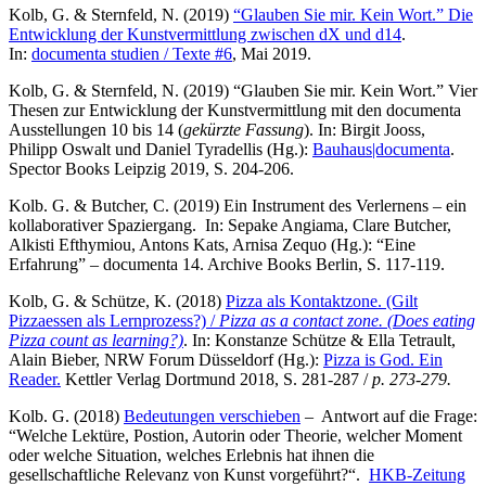
Kolb, G. & Sternfeld, N. (2019)
“Glauben Sie mir. Kein Wort.” Die
Entwicklung der Kunstvermittlung zwischen dX und d14
.
In:
documenta studien / Texte #6
, Mai 2019.
Kolb, G. & Sternfeld, N. (2019) “Glauben Sie mir. Kein Wort.” Vier
Thesen zur Entwicklung der Kunstvermittlung mit den documenta
Ausstellungen 10 bis 14 (
gekürzte Fassung
). In: Birgit Jooss,
Philipp Oswalt und Daniel Tyradellis (Hg.):
Bauhaus|documenta
.
Spector Books Leipzig 2019, S. 204-206.
Kolb. G. & Butcher, C. (2019) Ein Instrument des Verlernens – ein
kollaborativer Spaziergang. In: Sepake Angiama, Clare Butcher,
Alkisti Efthymiou, Antons Kats, Arnisa Zequo (Hg.): “Eine
Erfahrung” – documenta 14. Archive Books Berlin, S. 117-119.
Kolb, G. & Schütze, K. (2018)
Pizza als Kontaktzone. (Gilt
Pizzaessen als Lernprozess?) /
Pizza as a contact zone. (Does eating
Pizza count as learning?)
. In: Konstanze Schütze & Ella Tetrault,
Alain Bieber, NRW Forum Düsseldorf (Hg.):
Pizza is God. Ein
Reader.
Kettler Verlag Dortmund 2018, S. 281-287 /
p. 273-279.
Kolb. G. (2018)
Bedeutungen verschieben
– Antwort auf die Frage:
“Welche Lektüre, Postion, Autorin oder Theorie, welcher Moment
oder welche Situation, welches Erlebnis hat ihnen die
gesellschaftliche Relevanz von Kunst vorgeführt?“.
HKB-Zeitung