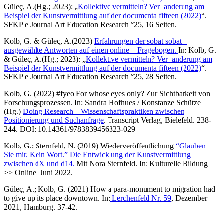
Güleç, A.(Hg.; 2023): „
Kollektive vermitteln? Ver_anderung am
Beispiel der Kunstvermittlung auf der documenta fifteen (2022)
“.
SFKP e Journal Art Education Research °25, 16 Seiten.
Kolb, G. & Güleç, A.(2023)
Erfahrungen der sobat sobat –
ausgewählte Antworten auf einen online – Fragebogen.
In: Kolb, G.
& Güleç, A.(Hg.; 2023): „
Kollektive vermitteln? Ver_anderung am
Beispiel der Kunstvermittlung auf der documenta fifteen (2022)
“.
SFKP e Journal Art Education Research °25, 28 Seiten.
Kolb, G. (2022) #fyeo For whose eyes only? Zur Sichtbarkeit von
Forschungsprozessen. In: Sandra Hofhues / Konstanze Schütze
(Hg.)
Doing Research – Wissenschaftspraktiken zwischen
Positionierung und Suchanfrage
. Transcript Verlag, Bielefeld. 238-
244. DOI: 10.14361/9783839456323-029
Kolb, G.; Sternfeld, N. (2019) Wiederveröffentlichung
“Glauben
Sie mir. Kein Wort.” Die Entwicklung der Kunstvermittlung
zwischen dX und d14
.
Mit Nora Sternfeld. In: Kulturelle Bildung
>> Online, Juni 2022.
Güleç, A.; Kolb, G. (2021) How a para-monument to migration had
to give up its place downtown. In:
Lerchenfeld Nr. 59
, Dezember
2021, Hamburg. 37-42.