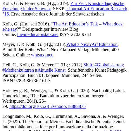
Kolb, G. & Florenz, B. (Hg.; 2019).
Zur Zeit. Kunstpädagogische
Forschung in der Schweiz
. SFKP
e Journal Art Education Research
°16
. Erste Ausgabe des e Journals der Schweizerischen
Kolb, G. (Hg.; seit 2016). “
The Art Educator’s Talk – What does
s/he say
?” Dreisprachiger Interview Blog.
Online:
thearteducatorstalk.net
ISSN 2702-9743
Meyer, T. & Kolb, G. (Hg.; 2015).
What’s Next?Art Education
.
Band II der Reihe What’s Next? kopaed Verlag: München, 400
Seiten. Online:
whtsnxt.net
Heil, C., Kolb, G. & Meyer, T. (Hg.; 2012)
Shift. #Globalisierung
#Medienkulturen #Aktuelle Kunst
. Schriftenreihe Kunst Pädagogik
Partizipation: Buch 01. kopaed: München, 244 Seiten.
ISBN 978-3-86736-161-3
Holenweg, R., Weniger, L., & Kolb, G. (2026). Nachhaltig Lokal.
Handreichung “Die Baukulturexpert:innen von morgen”.
Werkspuren, 26(1), 26–
29.
https://doi.org/10.5281/zenodo.18888875
Longhitano, M., Kolb, G., Hürlimann, A., Savona, A. & Weniger,
L. (2025). The School of Memes. Fachdidaktische Potentiale eines
Internetphänomens. Idee per l’innovazione nella formazione