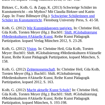
Birkner, C., Kolb, G. & Zapp, K. (2013) Schwierige Schüler im
Kunstunterricht – ein Mythos? Mit Claudia Birkner und Katrin
Zapp. In: Franz Billmayer (Hg.):
Schwierige Schülerinnen und
Schüler im Kunstunterricht
. Flensburg University Press, S. 41-58.
Kolb, G. (2012)
Wie Kunstpädagogen tag(g)en.
In: Christine Heil,
Gila Kolb, Torsten Meyer (Hg.): Buch01:
Shift. #Globalisierung
#Medienkulturen #Aktuelle Kunst
, Reihe Kunst Pädagogik
Partizipation. kopaed Verlag München 2012, S. 23-28.
Kolb, G. (2012)
Vision
. In: Christine Heil, Gila Kolb, Torsten
Meyer: Buch01: Shift. #Globalisierung #Medienkulturen #Aktuelle
Kunst, Reihe Kunst Pädagogik Partizipation, kopaed München, S.
158.
Kolb, G. (2012)
Zeitgenossenschaft
. In: Christine Heil, Gila Kolb,
Torsten Meyer (Hg.): Buch01: Shift. #Globalisierung
#Medienkulturen #Aktuelle Kunst, Reihe Kunst Pädagogik
Partizipation, kopaed 2012, S. 163.
Kolb, G. (2012)
Macht aktuelle Kunst Schule?
In: Christine Heil,
Gila Kolb, Torsten Meyer (Hg.): Buch01: Shift. #Globalisierung
#Medienkulturen #Aktuelle Kunst, Reihe Kunst Pädagogik
Partizipation, kopaed München, S. 193-198.