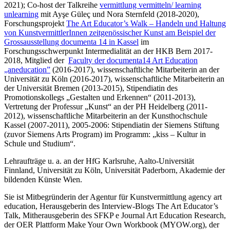
2021); Co-host der Talkreihe
vermittlung vermitteln/ learning
unlearning
mit Ayşe Güleç und Nora Sternfeld (2018-2020),
Forschungsprojekt
The Art Educator’s Walk – Handeln und Haltung
von KunstvermittlerInnen zeitgenössischer Kunst am Beispiel der
Grossausstellung documenta 14 in Kassel
im
Forschungsschwerpunkt Intermedialität an der HKB Bern 2017-
2018, Mitglied der
Faculty der documenta14 Art Education
„aneducation”
(2016-2017), wissenschaftliche Mitarbeiterin an der
Universität zu Köln (2016-2017), wissenschaftliche Mitarbeiterin an
der Universität Bremen (2013-2015), Stipendiatin des
Promotionskollegs „Gestalten und Erkennen“ (2011-2013),
Vertretung der Professur „Kunst“ an der PH Heidelberg (2011-
2012), wissenschaftliche Mitarbeiterin an der Kunsthochschule
Kassel (2007-2011), 2005-2006: Stipendiatin der Siemens Stiftung
(zuvor Siemens Arts Program) im Programm: „kiss – Kultur in
Schule und Studium“.
Lehraufträge u. a. an der HfG Karlsruhe, Aalto-Universität
Finnland, Universität zu Köln, Universität Paderborn, Akademie der
bildenden Künste Wien.
Sie ist Mitbegründerin der Agentur für Kunstvermittlung agency art
education, Herausgeberin des Interview-Blogs The Art Educator’s
Talk, Mitherausgeberin des SFKP e Journal Art Education Research,
der OER Plattform Make Your Own Workbook (MYOW.org), der