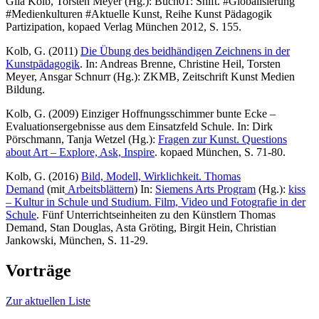
Gila Kolb, Torsten Meyer (Hg.): Buch01: Shift. #Globalisierung
#Medienkulturen #Aktuelle Kunst, Reihe Kunst Pädagogik
Partizipation, kopaed Verlag München 2012, S. 155.
Kolb, G. (2011)
Die Übung des beidhändigen Zeichnens in der
Kunstpädagogik
. In: Andreas Brenne, Christine Heil, Torsten
Meyer, Ansgar Schnurr (Hg.): ZKMB, Zeitschrift Kunst Medien
Bildung.
Kolb, G. (2009) Einziger Hoffnungsschimmer bunte Ecke –
Evaluationsergebnisse aus dem Einsatzfeld Schule. In: Dirk
Pörschmann, Tanja Wetzel (Hg.):
Fragen zur Kunst. Questions
about Art – Explore, Ask, Inspire
. kopaed München, S. 71-80.
Kolb, G. (2016)
Bild, Modell, Wirklichkeit. Thomas
Demand
(mit
Arbeitsblättern
) In:
Siemens Arts Program
(Hg.):
kiss
– Kultur in Schule und Studium. Film, Video und Fotografie in der
Schule
. Fünf Unterrichtseinheiten zu den Künstlern Thomas
Demand, Stan Douglas, Asta Gröting, Birgit Hein, Christian
Jankowski, München, S. 11-29.
Vorträge
Zur aktuellen Liste