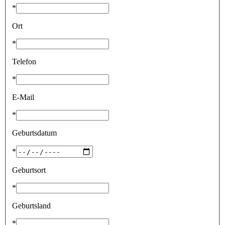
*
Ort
*
Telefon
*
E-Mail
*
Geburtsdatum
*
Geburtsort
*
Geburtsland
*