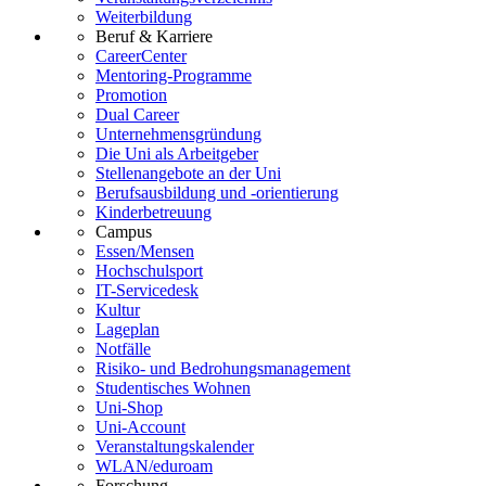
Weiterbildung
Beruf & Karriere
CareerCenter
Mentoring-Programme
Promotion
Dual Career
Unternehmensgründung
Die Uni als Arbeitgeber
Stellenangebote an der Uni
Berufsausbildung und -orientierung
Kinderbetreuung
Campus
Essen/Mensen
Hochschulsport
IT-Servicedesk
Kultur
Lageplan
Notfälle
Risiko- und Bedrohungsmanagement
Studentisches Wohnen
Uni-Shop
Uni-Account
Veranstaltungskalender
WLAN/eduroam
Forschung