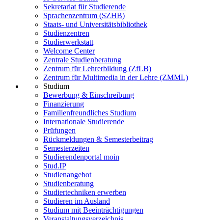
Sekretariat für Studierende
Sprachenzentrum (SZHB)
Staats- und Universitätsbibliothek
Studienzentren
Studierwerkstatt
Welcome Center
Zentrale Studienberatung
Zentrum für Lehrerbildung (ZfLB)
Zentrum für Multimedia in der Lehre (ZMML)
Studium
Bewerbung & Einschreibung
Finanzierung
Familienfreundliches Studium
Internationale Studierende
Prüfungen
Rückmeldungen & Semesterbeitrag
Semesterzeiten
Studierendenportal moin
Stud.IP
Studienangebot
Studienberatung
Studiertechniken erwerben
Studieren im Ausland
Studium mit Beeinträchtigungen
Veranstaltungsverzeichnis