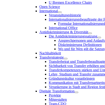
U Bremen Excellence Chairs
Open Science
International
Veranstaltungshistorie
Internationalisierungsbeauftragte der
Formular Internationalisierungs
International Office
Antidiskriminierung & Diversität
Die Antidiskriminierungssatzung
Ansprechpersonen und Anlaufst
Diskriminierung Definitionen
Wo und für Wen gilt die Satzu
Nachhaltigkeit
Transferstrategie
Transferbeirat und Transferbeauftragt
Sichtbarkeit von Transfer erhöhen un
Transferkompetenzen stärken und Unte
Lehre, Studium und Transfer zusam
Gründungskultur voranbringen
Kommunikation mit Transferpartnerinn
Verankerung in Stadt und Region fest
Digitale Transformation
Projekte
Mitgestalten
Team-CDO