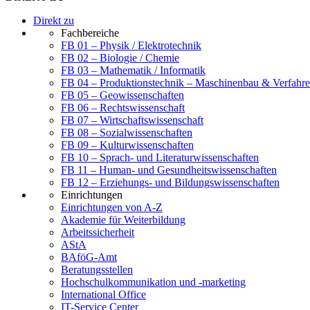
Direkt zu
Fachbereiche
FB 01 – Physik / Elektrotechnik
FB 02 – Biologie / Chemie
FB 03 – Mathematik / Informatik
FB 04 – Produktionstechnik – Maschinenbau & Verfahre
FB 05 – Geowissenschaften
FB 06 – Rechtswissenschaft
FB 07 – Wirtschaftswissenschaft
FB 08 – Sozialwissenschaften
FB 09 – Kulturwissenschaften
FB 10 – Sprach- und Literaturwissenschaften
FB 11 – Human- und Gesundheitswissenschaften
FB 12 – Erziehungs- und Bildungswissenschaften
Einrichtungen
Einrichtungen von A-Z
Akademie für Weiterbildung
Arbeitssicherheit
AStA
BAföG-Amt
Beratungsstellen
Hochschulkommunikation und -marketing
International Office
IT-Service Center