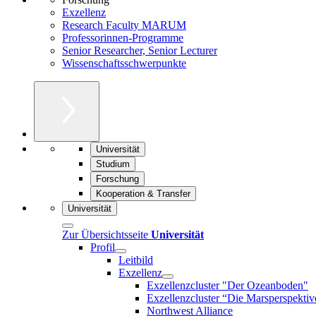
Exzellenz
Research Faculty MARUM
Professorinnen-Programme
Senior Researcher, Senior Lecturer
Wissenschaftsschwerpunkte
Universität
Studium
Forschung
Kooperation & Transfer
Universität
Zur Übersichtsseite
Universität
Profil
Leitbild
Exzellenz
Exzellenzcluster "Der Ozeanboden"
Exzellenzcluster “Die Marsperspektiv
Northwest Alliance