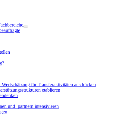
 Fachbereiche
beauftragte
ellen
ng?
e
d Wertschätzung für Transferaktivitäten ausdrücken
rstützungsstrukturen etablieren
mendenken
en und -partnern intensivieren
igen