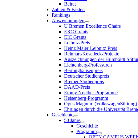
Beirat
Zahlen & Fakten
Rankings
Auszeichnungen
U Bremen Excellence Chairs
ERC Grants
EIC Grants
Leibniz-Preis
Heinz Maier-Leibnitz-Preis
Reinhart-Koselleck-Projekte
Auszeichnungen der Humboldt-Stiftu
Lichtenberg-Professuren
Berninghausenpreis
Deutscher Studienpreis
Bremer Studienpreis
DAAD-Preis
Emmy Noether Programme
Heisenberg-Programm
Opus Magnum (VolkswagenStiftung)
Ehrungen durch die Universität Brem
Geschichte
50 Jahre
Geschichte
Programm
OPEN CAMPUS WEE