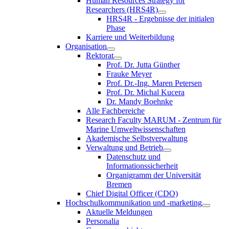
Human Resources Strategy for
Researchers (HRS4R)
HRS4R - Ergebnisse der initialen
Phase
Karriere und Weiterbildung
Organisation
Rektorat
Prof. Dr. Jutta Günther
Frauke Meyer
Prof. Dr.-Ing. Maren Petersen
Prof. Dr. Michal Kucera
Dr. Mandy Boehnke
Alle Fachbereiche
Research Faculty MARUM - Zentrum für
Marine Umweltwissenschaften
Akademische Selbstverwaltung
Verwaltung und Betrieb
Datenschutz und
Informationssicherheit
Organigramm der Universität
Bremen
Chief Digital Officer (CDO)
Hochschulkommunikation und -marketing
Aktuelle Meldungen
Personalia