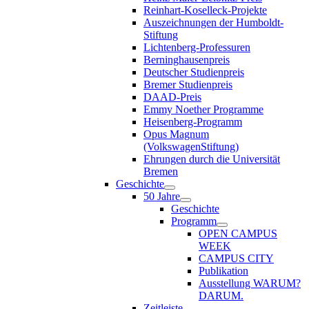
Reinhart-Koselleck-Projekte
Auszeichnungen der Humboldt-
Stiftung
Lichtenberg-Professuren
Berninghausenpreis
Deutscher Studienpreis
Bremer Studienpreis
DAAD-Preis
Emmy Noether Programme
Heisenberg-Programm
Opus Magnum
(VolkswagenStiftung)
Ehrungen durch die Universität
Bremen
Geschichte
50 Jahre
Geschichte
Programm
OPEN CAMPUS
WEEK
CAMPUS CITY
Publikation
Ausstellung WARUM?
DARUM.
Zeitleiste