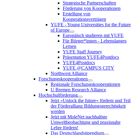
Strategische Partnerschaften
Förderung von Kooperationen
Erstellung von
Kooperationsverträgen
YUFE - Young Universities for the Future
of Europe
Europäisch studieren mit YUFE
Für Bürger*innen - Lebenslanges
Lernen
YUFE Staff Journey
Präsentation YUFE4Postdocs
YUFE4Postdocs
YUFE @CAMPUS CITY
Northwest Alliance
Forschungskooperationen
Regionale Forschungskooperationen
U Bremen Research Alliance
Hochschulförderung
Jetzt »Unlock the future« fördern und Teil
der Förderallianz Bildungsgerechtigkeit
werden
Jetzt mit MoleNet nachhaltige
Umweltbeobachtung und praxisnahe
Lehre fördern!
Das Deutschlandstipendium