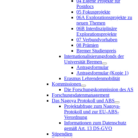
04 Eigene Projekte für
Postdocs
05 Fokusprojekte
06A Explorationsprojekte zu
neuen Themen
06B Interdisziplinäre
Explorationsprojekte
07 Verbundvorhaben
08 Prämien
Bremer Studienpreis
Internationalisierungsfonds der
Universität Bremen
Antragsformular
Antragsformular (Kopie 1)
Erasmus Lehrendenmobilität
Kommissionen
Die Forschungskommission des AS
Forschungsdatenmanagement
Das Nagoya Protokoll und ABS
Projektabfrage zum Nagoya-
Protokoll und zur EU-ABS-
Verordnung
Informationen zum Datenschutz
gemäß Art. 13 DS-GVO
Stipendien