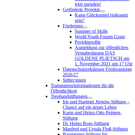
jetzt spenden!
Geförderte Projekte
Kann Glücksspiel risikoarm
sein?
Förderung
Summer of Skills
World Youth Forum Grant
Projektprofile
Anmeldung zur öffentlichen
Vergabesitzung DAS
GOLDENE PLIETSCH am
1. November 2021 um 17 Uhr
Datenschutzerklärung Förderanträge
2026/27
Stifter:innen
Transparenzinformationen für die
Öffentlichkeit
Treuhandstiftungen
Iris und Hartmut Jürgens Stiftung –
Chance auf ein neues Leben
Karin und Heinz-Otto Peitgen-
Stiftung
Dr. Heino Rose-Stiftung
Manfred und Ursula Fluß-Stiftung
Baumeister-Stiftung für