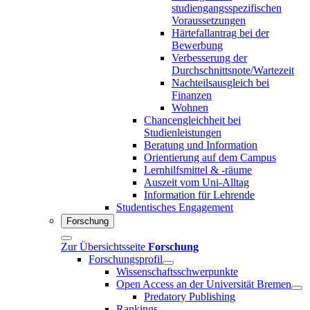
studiengangsspezifischen
Voraussetzungen
Härtefallantrag bei der
Bewerbung
Verbesserung der
Durchschnittsnote/Wartezeit
Nachteilsausgleich bei
Finanzen
Wohnen
Chancengleichheit bei
Studienleistungen
Beratung und Information
Orientierung auf dem Campus
Lernhilfsmittel & -räume
Auszeit vom Uni-Alltag
Information für Lehrende
Studentisches Engagement
Forschung
Zur Übersichtsseite
Forschung
Forschungsprofil
Wissenschaftsschwerpunkte
Open Access an der Universität Bremen
Predatory Publishing
Rankings