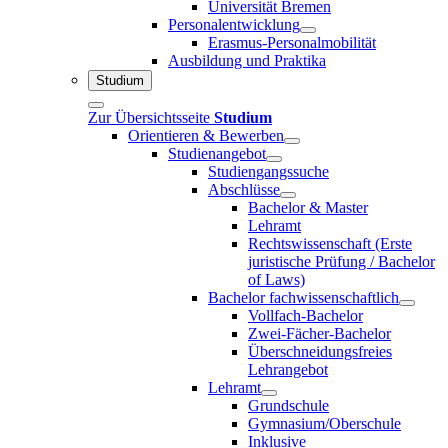
Universität Bremen
Personalentwicklung
Erasmus-Personalmobilität
Ausbildung und Praktika
Studium
Zur Übersichtsseite
Studium
Orientieren & Bewerben
Studienangebot
Studiengangssuche
Abschlüsse
Bachelor & Master
Lehramt
Rechtswissenschaft (Erste
juristische Prüfung / Bachelor
of Laws)
Bachelor fachwissenschaftlich
Vollfach-Bachelor
Zwei-Fächer-Bachelor
Überschneidungsfreies
Lehrangebot
Lehramt
Grundschule
Gymnasium/Oberschule
Inklusive