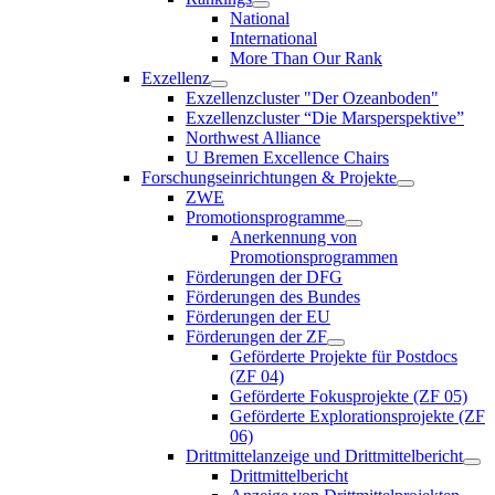
National
International
More Than Our Rank
Exzellenz
Exzellenzcluster "Der Ozeanboden"
Exzellenzcluster “Die Marsperspektive”
Northwest Alliance
U Bremen Excellence Chairs
Forschungseinrichtungen & Projekte
ZWE
Promotionsprogramme
Anerkennung von
Promotionsprogrammen
Förderungen der DFG
Förderungen des Bundes
Förderungen der EU
Förderungen der ZF
Geförderte Projekte für Postdocs
(ZF 04)
Geförderte Fokusprojekte (ZF 05)
Geförderte Explorationsprojekte (ZF
06)
Drittmittelanzeige und Drittmittelbericht
Drittmittelbericht