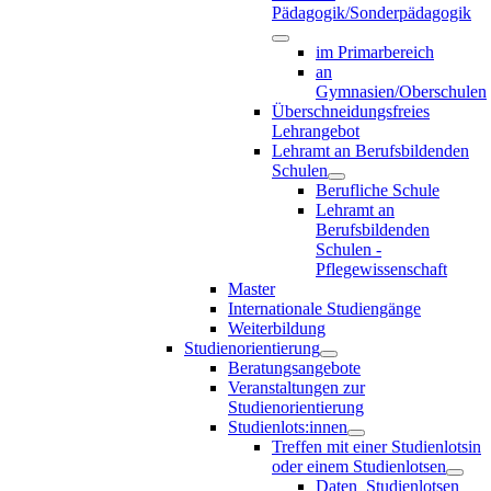
Pädagogik/Sonderpädagogik
im Primarbereich
an
Gymnasien/Oberschulen
Überschneidungsfreies
Lehrangebot
Lehramt an Berufsbildenden
Schulen
Berufliche Schule
Lehramt an
Berufsbildenden
Schulen -
Pflegewissenschaft
Master
Internationale Studiengänge
Weiterbildung
Studienorientierung
Beratungsangebote
Veranstaltungen zur
Studienorientierung
Studienlots:innen
Treffen mit einer Studienlotsin
oder einem Studienlotsen
Daten_Studienlotsen