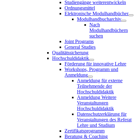
Studiengänge weiterentwickeln
Ordnungsmittel
Elektronische Modulhandbücher
Modulhandbucharchiv
Nach
Modulhandbüchern
suchen
Joint Programs
General Studies
Qualitätssicherung
Hochschuldidaktik
Förderung für innovative Lehre
Workshops, Programm und
Anmeldung
Anmeldung für externe
Teilnehmende der
Hochschuldidaktik
Anmeldung Weitere
Veranstaltungen
Hochschuldidaktik
Datenschutzerklärung für
Veranstaltungen des Referat
Lehre und Studium
Zertifikatsprogramm
Beratung & Coaching