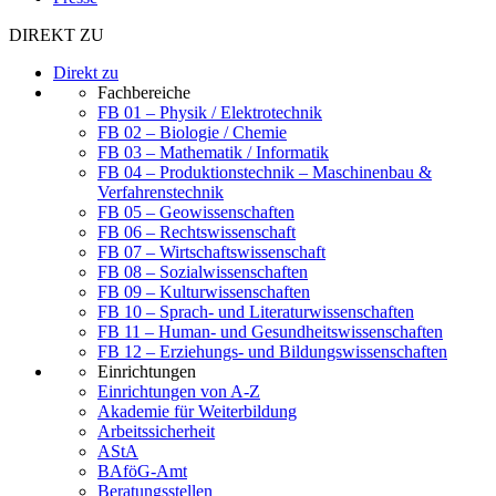
DIREKT ZU
Direkt zu
Fachbereiche
FB 01 – Physik / Elektrotechnik
FB 02 – Biologie / Chemie
FB 03 – Mathematik / Informatik
FB 04 – Produktionstechnik – Maschinenbau &
Verfahrenstechnik
FB 05 – Geowissenschaften
FB 06 – Rechtswissenschaft
FB 07 – Wirtschaftswissenschaft
FB 08 – Sozialwissenschaften
FB 09 – Kulturwissenschaften
FB 10 – Sprach- und Literaturwissenschaften
FB 11 – Human- und Gesundheitswissenschaften
FB 12 – Erziehungs- und Bildungswissenschaften
Einrichtungen
Einrichtungen von A-Z
Akademie für Weiterbildung
Arbeitssicherheit
AStA
BAföG-Amt
Beratungsstellen