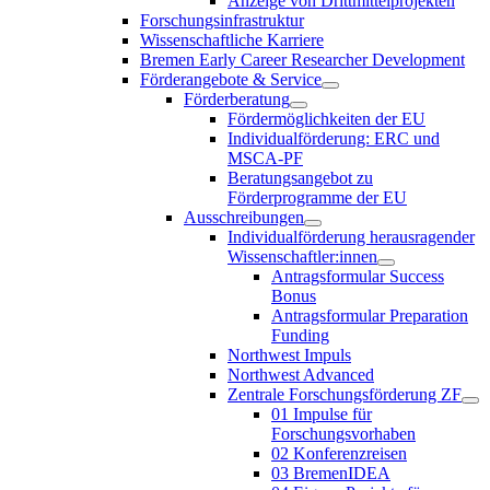
Anzeige von Drittmittelprojekten
Forschungsinfrastruktur
Wissenschaftliche Karriere
Bremen Early Career Researcher Development
Förderangebote & Service
Förderberatung
Fördermöglichkeiten der EU
Individualförderung: ERC und
MSCA-PF
Beratungsangebot zu
Förderprogramme der EU
Ausschreibungen
Individualförderung herausragender
Wissenschaftler:innen
Antragsformular Success
Bonus
Antragsformular Preparation
Funding
Northwest Impuls
Northwest Advanced
Zentrale Forschungsförderung ZF
01 Impulse für
Forschungsvorhaben
02 Konferenzreisen
03 BremenIDEA