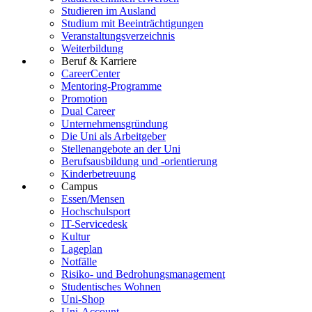
Studieren im Ausland
Studium mit Beeinträchtigungen
Veranstaltungsverzeichnis
Weiterbildung
Beruf & Karriere
CareerCenter
Mentoring-Programme
Promotion
Dual Career
Unternehmensgründung
Die Uni als Arbeitgeber
Stellenangebote an der Uni
Berufsausbildung und -orientierung
Kinderbetreuung
Campus
Essen/Mensen
Hochschulsport
IT-Servicedesk
Kultur
Lageplan
Notfälle
Risiko- und Bedrohungsmanagement
Studentisches Wohnen
Uni-Shop
Uni-Account