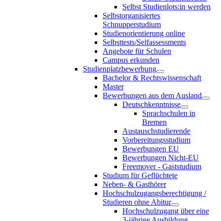
Selbst Studienlots:in werden
Selbstorganisiertes
Schnupperstudium
Studienorientierung online
Selbsttests/Selfassessments
Angebote für Schulen
Campus erkunden
Studienplatzbewerbung
Bachelor & Rechtswissenschaft
Master
Bewerbungen aus dem Ausland
Deutschkenntnisse
Sprachschulen in
Bremen
Austauschstudierende
Vorbereitungsstudium
Bewerbungen EU
Bewerbungen Nicht-EU
Freemover - Gaststudium
Studium für Geflüchtete
Neben- & Gasthörer
Hochschulzugangsberechtigung /
Studieren ohne Abitur
Hochschulzugang über eine
3-jährige Ausbildung