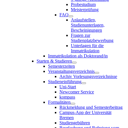
Probestudium
Meisterprüfung
FAQ
Anlaufstellen,
Studienunterlagen,
Bescheinigungen
Fragen zur
Studienplatzbewerbung
Unterlagen für die
Immatrikulation
Immatrikulation als Doktorand/in
Starten & Studieren
Semesterzeiten
Veranstaltungsverzeichnis
Archiv Vorlesungsverzeichnisse
Studieneinführung
Uni-Start
Newcomer Service
kompass
Formalitäten
Rückmeldung und Semesterbeitrag
Campus-App der Universität
Bremen
Studiengebühren
Beurlaubung und Befreiung vom