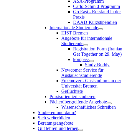
ASA-Programm
Carlo-Schmid-Programm
Go East - Russland in der
Praxis
DAAD-Kurzstipendien
Internationale Studierende
HIST Bremen
Angebote für internationale
Studierende
Registration Form (Iranian
Get Together on 29. May)
kompass
Study Buddy
Newcomer Service für
Austauschstudierende
Freemover - Gaststudium an der
Universität Bremen
Geflüchtete
Praxisorientiert studieren
Fächerübergreifende Angebote
Wissenschaftliches Schreiben
Studieren und dann?
Sich weiterbilden
Beratungsangebote
Gut lehren und lernen