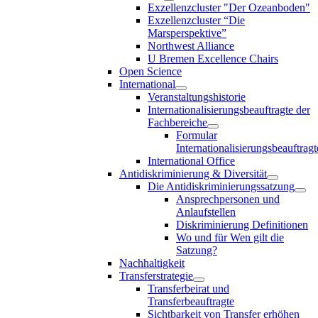
Exzellenzcluster "Der Ozeanboden"
Exzellenzcluster “Die
Marsperspektive”
Northwest Alliance
U Bremen Excellence Chairs
Open Science
International
Veranstaltungshistorie
Internationalisierungsbeauftragte der
Fachbereiche
Formular
Internationalisierungsbeauftragt
International Office
Antidiskriminierung & Diversität
Die Antidiskriminierungssatzung
Ansprechpersonen und
Anlaufstellen
Diskriminierung Definitionen
Wo und für Wen gilt die
Satzung?
Nachhaltigkeit
Transferstrategie
Transferbeirat und
Transferbeauftragte
Sichtbarkeit von Transfer erhöhen