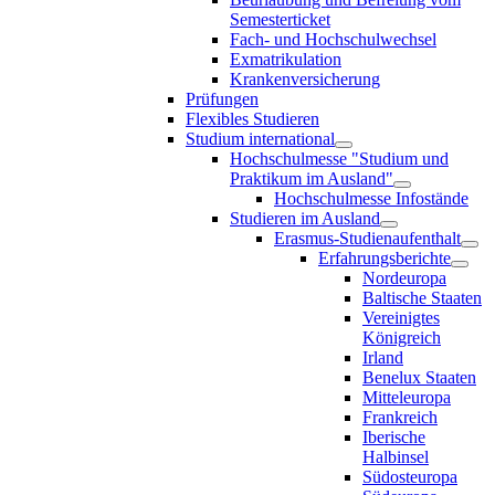
Semesterticket
Fach- und Hochschulwechsel
Exmatrikulation
Krankenversicherung
Prüfungen
Flexibles Studieren
Studium international
Hochschulmesse "Studium und
Praktikum im Ausland"
Hochschulmesse Infostände
Studieren im Ausland
Erasmus-Studienaufenthalt
Erfahrungsberichte
Nordeuropa
Baltische Staaten
Vereinigtes
Königreich
Irland
Benelux Staaten
Mitteleuropa
Frankreich
Iberische
Halbinsel
Südosteuropa