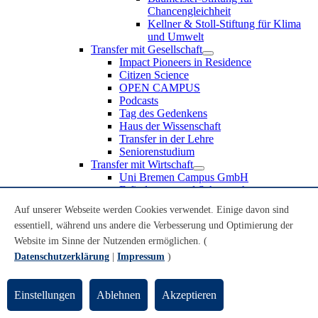
Chancengleichheit
Kellner & Stoll-Stiftung für Klima
und Umwelt
Transfer mit Gesellschaft
Impact Pioneers in Residence
Citizen Science
OPEN CAMPUS
Podcasts
Tag des Gedenkens
Haus der Wissenschaft
Transfer in der Lehre
Seniorenstudium
Transfer mit Wirtschaft
Uni Bremen Campus GmbH
Erfindungen und Schutzrechte
Partnerschaften und Beteiligungen
Auf unserer Webseite werden Cookies verwendet. Einige davon sind
Recruiting an der Universität Bremen
essentiell, während uns andere die Verbesserung und Optimierung der
Weiterbildung an der Universität Bremen
Transfer mit Schule
Website im Sinne der Nutzenden ermöglichen. (
Schülerinnen und Schüler
Datenschutzerklärung
|
Impressum
)
MINT-Schnupperstudium
Schulklassen
Lehrkräfte
Einstellungen
Ablehnen
Akzeptieren
Gründungsunterstützung
UniTransfer - Servicestelle für Transferaktivitäten