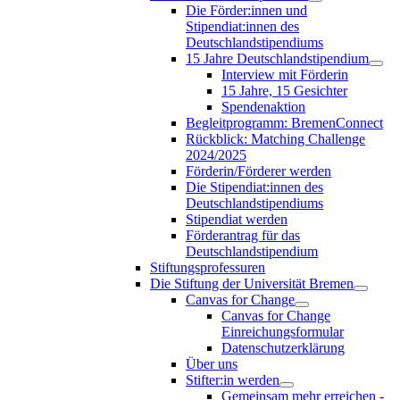
Die Förder:innen und
Stipendiat:innen des
Deutschlandstipendiums
15 Jahre Deutschlandstipendium
Interview mit Förderin
15 Jahre, 15 Gesichter
Spendenaktion
Begleitprogramm: BremenConnect
Rückblick: Matching Challenge
2024/2025
Förderin/Förderer werden
Die Stipendiat:innen des
Deutschlandstipendiums
Stipendiat werden
Förderantrag für das
Deutschlandstipendium
Stiftungsprofessuren
Die Stiftung der Universität Bremen
Canvas for Change
Canvas for Change
Einreichungsformular
Datenschutzerklärung
Über uns
Stifter:in werden
Gemeinsam mehr erreichen -