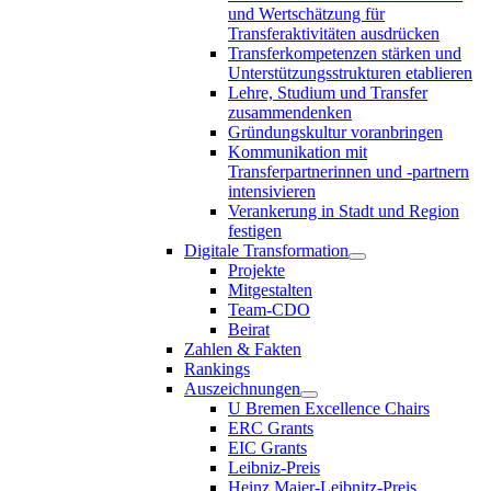
und Wertschätzung für
Transferaktivitäten ausdrücken
Transferkompetenzen stärken und
Unterstützungsstrukturen etablieren
Lehre, Studium und Transfer
zusammendenken
Gründungskultur voranbringen
Kommunikation mit
Transferpartnerinnen und -partnern
intensivieren
Verankerung in Stadt und Region
festigen
Digitale Transformation
Projekte
Mitgestalten
Team-CDO
Beirat
Zahlen & Fakten
Rankings
Auszeichnungen
U Bremen Excellence Chairs
ERC Grants
EIC Grants
Leibniz-Preis
Heinz Maier-Leibnitz-Preis