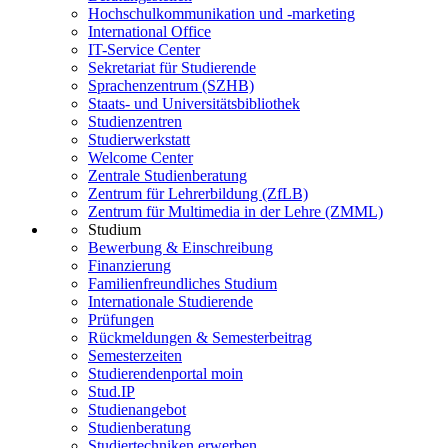
Hochschulkommunikation und -marketing
International Office
IT-Service Center
Sekretariat für Studierende
Sprachenzentrum (SZHB)
Staats- und Universitätsbibliothek
Studienzentren
Studierwerkstatt
Welcome Center
Zentrale Studienberatung
Zentrum für Lehrerbildung (ZfLB)
Zentrum für Multimedia in der Lehre (ZMML)
Studium
Bewerbung & Einschreibung
Finanzierung
Familienfreundliches Studium
Internationale Studierende
Prüfungen
Rückmeldungen & Semesterbeitrag
Semesterzeiten
Studierendenportal moin
Stud.IP
Studienangebot
Studienberatung
Studiertechniken erwerben