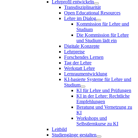
Lehrprofil entwickeln
Transdisziplinarität
Open Educational Resources
Lehre im Dialog
Kommission für Lehre und
Studium
Die Kommission für Lehre
und Studium lädt ein
Digitale Konzepte
Lehrpreise
Forschendes Lernen
Tag der Lehre
Werkstatt Lehre
Lernraumentwicklung
KI-basierte Systeme für Lehre und
Studium
KI für Lehre und Prüfungen
KI in der Lehre: Rechtliche
Empfehlungen
Beratung und Vernetzung zu
KI
Workshops und
Selbstlernkurse zu KI
Leitbild
Studiengänge gestalten