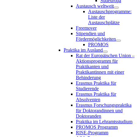
Südeuropa
Austausch weltweit
Austauschprogramme:
Liste der
Austauschplätze
Freemover
Stipendien und
Fördermöglichkeiten
PROMOS
Praktika im Ausland
Rat der Europäischen Union –
Aktionsprogramm für
Praktikanten und
Praktikantinnen mit einer
Behinderung
Erasmus Praktika für
Studierende
Erasmus Praktika für
Absolventen
Erasmus Forschungspraktika
für Doktorandinnen und
Doktoranden
Praktika im Lehramtsstudium
PROMOS Programm
RISE-Programm