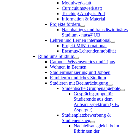
Modulwerkstatt
Curriculumswerkstatt
Teaching Analysis Poll
Information & Material
Projekte fördern
Nachhaltiges und transdisziplinäres
Studium - nuts@UB
Lehren und Lernen international
Projekt MINTernational
Erasmus-Lehrendenmobilität
Rund ums Studium
Campus: Wissenswertes und Tipps
Wohnen in Bremen
Studienfinanzierung und Jobben
Familienfreundliches Studium
Studieren mit Beeinträchtigung
Studentische Gruppenangebote
Gesprächsgruppe für
Studierende aus dem
Autismusspektrum (z.B.
Asperger)
Studienplatzbewerbung &
Studieneinstieg
Nachteilsausgleich beim
Erbringen der