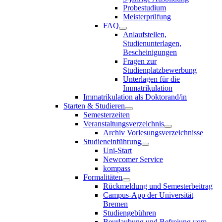
Probestudium
Meisterprüfung
FAQ
Anlaufstellen,
Studienunterlagen,
Bescheinigungen
Fragen zur
Studienplatzbewerbung
Unterlagen für die
Immatrikulation
Immatrikulation als Doktorand/in
Starten & Studieren
Semesterzeiten
Veranstaltungsverzeichnis
Archiv Vorlesungsverzeichnisse
Studieneinführung
Uni-Start
Newcomer Service
kompass
Formalitäten
Rückmeldung und Semesterbeitrag
Campus-App der Universität
Bremen
Studiengebühren
Beurlaubung und Befreiung vom