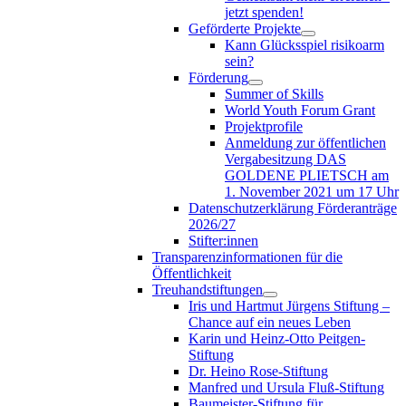
jetzt spenden!
Geförderte Projekte
Kann Glücksspiel risikoarm
sein?
Förderung
Summer of Skills
World Youth Forum Grant
Projektprofile
Anmeldung zur öffentlichen
Vergabesitzung DAS
GOLDENE PLIETSCH am
1. November 2021 um 17 Uhr
Datenschutzerklärung Förderanträge
2026/27
Stifter:innen
Transparenzinformationen für die
Öffentlichkeit
Treuhandstiftungen
Iris und Hartmut Jürgens Stiftung –
Chance auf ein neues Leben
Karin und Heinz-Otto Peitgen-
Stiftung
Dr. Heino Rose-Stiftung
Manfred und Ursula Fluß-Stiftung
Baumeister-Stiftung für