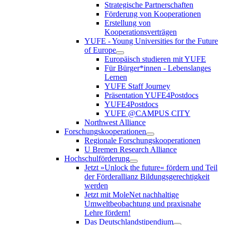
Strategische Partnerschaften
Förderung von Kooperationen
Erstellung von
Kooperationsverträgen
YUFE - Young Universities for the Future
of Europe
Europäisch studieren mit YUFE
Für Bürger*innen - Lebenslanges
Lernen
YUFE Staff Journey
Präsentation YUFE4Postdocs
YUFE4Postdocs
YUFE @CAMPUS CITY
Northwest Alliance
Forschungskooperationen
Regionale Forschungskooperationen
U Bremen Research Alliance
Hochschulförderung
Jetzt »Unlock the future« fördern und Teil
der Förderallianz Bildungsgerechtigkeit
werden
Jetzt mit MoleNet nachhaltige
Umweltbeobachtung und praxisnahe
Lehre fördern!
Das Deutschlandstipendium