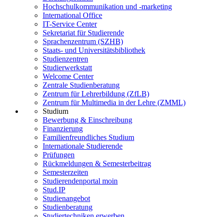
Hochschulkommunikation und -marketing
International Office
IT-Service Center
Sekretariat für Studierende
Sprachenzentrum (SZHB)
Staats- und Universitätsbibliothek
Studienzentren
Studierwerkstatt
Welcome Center
Zentrale Studienberatung
Zentrum für Lehrerbildung (ZfLB)
Zentrum für Multimedia in der Lehre (ZMML)
Studium
Bewerbung & Einschreibung
Finanzierung
Familienfreundliches Studium
Internationale Studierende
Prüfungen
Rückmeldungen & Semesterbeitrag
Semesterzeiten
Studierendenportal moin
Stud.IP
Studienangebot
Studienberatung
Studiertechniken erwerben