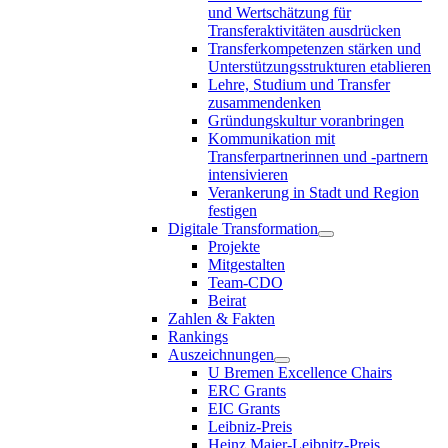
und Wertschätzung für
Transferaktivitäten ausdrücken
Transferkompetenzen stärken und
Unterstützungsstrukturen etablieren
Lehre, Studium und Transfer
zusammendenken
Gründungskultur voranbringen
Kommunikation mit
Transferpartnerinnen und -partnern
intensivieren
Verankerung in Stadt und Region
festigen
Digitale Transformation
Projekte
Mitgestalten
Team-CDO
Beirat
Zahlen & Fakten
Rankings
Auszeichnungen
U Bremen Excellence Chairs
ERC Grants
EIC Grants
Leibniz-Preis
Heinz Maier-Leibnitz-Preis