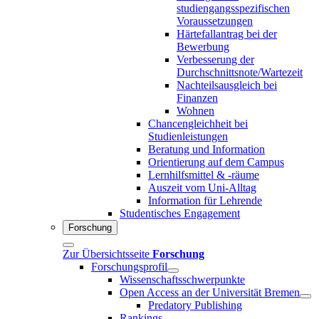
studiengangsspezifischen
Voraussetzungen
Härtefallantrag bei der
Bewerbung
Verbesserung der
Durchschnittsnote/Wartezeit
Nachteilsausgleich bei
Finanzen
Wohnen
Chancengleichheit bei
Studienleistungen
Beratung und Information
Orientierung auf dem Campus
Lernhilfsmittel & -räume
Auszeit vom Uni-Alltag
Information für Lehrende
Studentisches Engagement
Forschung
Zur Übersichtsseite
Forschung
Forschungsprofil
Wissenschaftsschwerpunkte
Open Access an der Universität Bremen
Predatory Publishing
Rankings