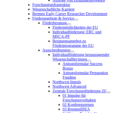
Anzeige von Drittmittelprojekten
Forschungsinfrastruktur
Wissenschaftliche Karriere
Bremen Early Career Researcher Development
Förderangebote & Service
Förderberatung
Fördermöglichkeiten der EU
Individualförderung: ERC und
MSCA-PF
Beratungsangebot zu
Förderprogramme der EU
Ausschreibungen
Individualförderung herausragender
Wissenschaftler:innen
Antragsformular Success
Bonus
Antragsformular Preparation
Funding
Northwest Impuls
Northwest Advanced
Zentrale Forschungsförderung ZF
01 Impulse für
Forschungsvorhaben
02 Konferenzreisen
03 BremenIDEA