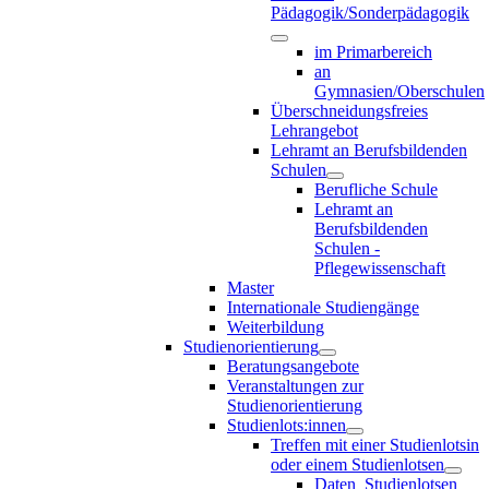
Pädagogik/Sonderpädagogik
im Primarbereich
an
Gymnasien/Oberschulen
Überschneidungsfreies
Lehrangebot
Lehramt an Berufsbildenden
Schulen
Berufliche Schule
Lehramt an
Berufsbildenden
Schulen -
Pflegewissenschaft
Master
Internationale Studiengänge
Weiterbildung
Studienorientierung
Beratungsangebote
Veranstaltungen zur
Studienorientierung
Studienlots:innen
Treffen mit einer Studienlotsin
oder einem Studienlotsen
Daten_Studienlotsen