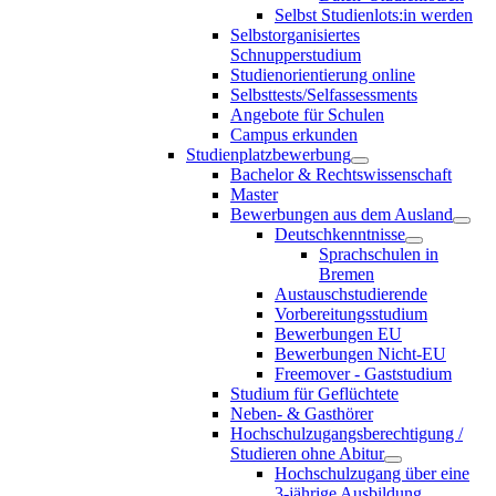
Selbst Studienlots:in werden
Selbstorganisiertes
Schnupperstudium
Studienorientierung online
Selbsttests/Selfassessments
Angebote für Schulen
Campus erkunden
Studienplatzbewerbung
Bachelor & Rechtswissenschaft
Master
Bewerbungen aus dem Ausland
Deutschkenntnisse
Sprachschulen in
Bremen
Austauschstudierende
Vorbereitungsstudium
Bewerbungen EU
Bewerbungen Nicht-EU
Freemover - Gaststudium
Studium für Geflüchtete
Neben- & Gasthörer
Hochschulzugangsberechtigung /
Studieren ohne Abitur
Hochschulzugang über eine
3-jährige Ausbildung