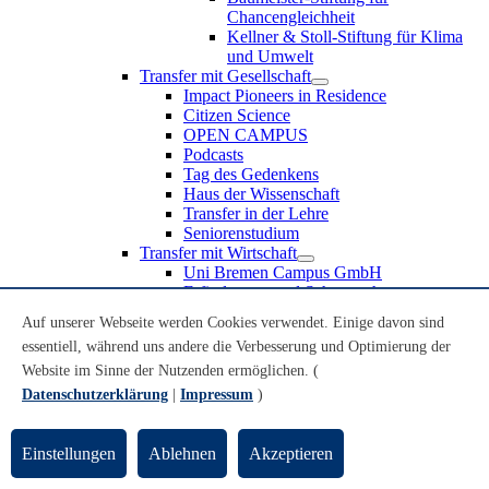
Chancengleichheit
Kellner & Stoll-Stiftung für Klima
und Umwelt
Transfer mit Gesellschaft
Impact Pioneers in Residence
Citizen Science
OPEN CAMPUS
Podcasts
Tag des Gedenkens
Haus der Wissenschaft
Transfer in der Lehre
Seniorenstudium
Transfer mit Wirtschaft
Uni Bremen Campus GmbH
Erfindungen und Schutzrechte
Partnerschaften und Beteiligungen
Auf unserer Webseite werden Cookies verwendet. Einige davon sind
Recruiting an der Universität Bremen
essentiell, während uns andere die Verbesserung und Optimierung der
Weiterbildung an der Universität Bremen
Transfer mit Schule
Website im Sinne der Nutzenden ermöglichen. (
Schülerinnen und Schüler
Datenschutzerklärung
|
Impressum
)
MINT-Schnupperstudium
Schulklassen
Lehrkräfte
Einstellungen
Ablehnen
Akzeptieren
Gründungsunterstützung
UniTransfer - Servicestelle für Transferaktivitäten