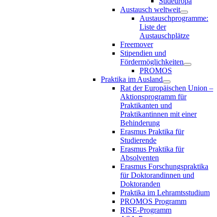
Südeuropa
Austausch weltweit
Austauschprogramme:
Liste der
Austauschplätze
Freemover
Stipendien und
Fördermöglichkeiten
PROMOS
Praktika im Ausland
Rat der Europäischen Union –
Aktionsprogramm für
Praktikanten und
Praktikantinnen mit einer
Behinderung
Erasmus Praktika für
Studierende
Erasmus Praktika für
Absolventen
Erasmus Forschungspraktika
für Doktorandinnen und
Doktoranden
Praktika im Lehramtsstudium
PROMOS Programm
RISE-Programm