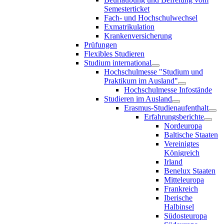
Semesterticket
Fach- und Hochschulwechsel
Exmatrikulation
Krankenversicherung
Prüfungen
Flexibles Studieren
Studium international
Hochschulmesse "Studium und
Praktikum im Ausland"
Hochschulmesse Infostände
Studieren im Ausland
Erasmus-Studienaufenthalt
Erfahrungsberichte
Nordeuropa
Baltische Staaten
Vereinigtes
Königreich
Irland
Benelux Staaten
Mitteleuropa
Frankreich
Iberische
Halbinsel
Südosteuropa