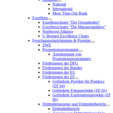
National
International
More Than Our Rank
Exzellenz
Exzellenzcluster "Der Ozeanboden"
Exzellenzcluster “Die Marsperspektive”
Northwest Alliance
U Bremen Excellence Chairs
Forschungseinrichtungen & Projekte
ZWE
Promotionsprogramme
Anerkennung von
Promotionsprogrammen
Förderungen der DFG
Förderungen des Bundes
Förderungen der EU
Förderungen der ZF
Geförderte Projekte für Postdocs
(ZF 04)
Geförderte Fokusprojekte (ZF 05)
Geförderte Explorationsprojekte (ZF
06)
Drittmittelanzeige und Drittmittelbericht
Drittmittelbericht