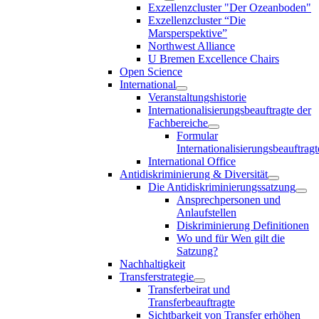
Exzellenzcluster "Der Ozeanboden"
Exzellenzcluster “Die
Marsperspektive”
Northwest Alliance
U Bremen Excellence Chairs
Open Science
International
Veranstaltungshistorie
Internationalisierungsbeauftragte der
Fachbereiche
Formular
Internationalisierungsbeauftragt
International Office
Antidiskriminierung & Diversität
Die Antidiskriminierungssatzung
Ansprechpersonen und
Anlaufstellen
Diskriminierung Definitionen
Wo und für Wen gilt die
Satzung?
Nachhaltigkeit
Transferstrategie
Transferbeirat und
Transferbeauftragte
Sichtbarkeit von Transfer erhöhen