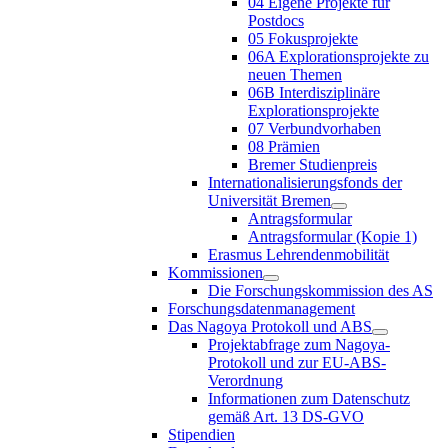
04 Eigene Projekte für
Postdocs
05 Fokusprojekte
06A Explorationsprojekte zu
neuen Themen
06B Interdisziplinäre
Explorationsprojekte
07 Verbundvorhaben
08 Prämien
Bremer Studienpreis
Internationalisierungsfonds der
Universität Bremen
Antragsformular
Antragsformular (Kopie 1)
Erasmus Lehrendenmobilität
Kommissionen
Die Forschungskommission des AS
Forschungsdatenmanagement
Das Nagoya Protokoll und ABS
Projektabfrage zum Nagoya-
Protokoll und zur EU-ABS-
Verordnung
Informationen zum Datenschutz
gemäß Art. 13 DS-GVO
Stipendien