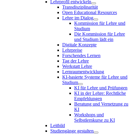
Lehrprofil entwickeln
Transdisziplinarität
Open Educational Resources
Lehre im Dialog
Kommission für Lehre und
Studium
Die Kommission für Lehre
und Studium lädt ein
Digitale Konzepte
Lehrpreise
Forschendes Lernen
Tag der Lehre
Werkstatt Lehre
Lernraumentwicklung
KI-basierte Systeme für Lehre und
Studium
KI für Lehre und Prüfungen
KI in der Lehre: Rechtliche
Empfehlungen
Beratung und Vernetzung zu
KI
Workshops und
Selbstlernkurse zu KI
Leitbild
Studiengänge gestalten