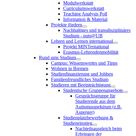
Modulwerkstatt
Curriculumswerkstatt
Teaching Analysis Poll
Information & Material
Projekte fördern
Nachhaltiges und transdisziplinäres
Studium - nuts@UB
Lehren und Lernen international
Projekt MINTernational
Erasmus-Lehrendenmobilität
Rund ums Studium
Campus: Wissenswertes und Tipps
Wohnen in Bremen
Studienfinanzierung und Jobben
Familienfreundliches Studium
Studieren mit Beeinträchtigung
Studentische Gruppenangebote
Gesprächsgruppe für
Studierende aus dem
Autismusspektrum (z.B.
Asperger)
Studienplatzbewerbung &
Studieneinstieg
Nachteilsausgleich beim
Erbringen der