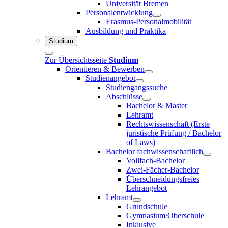
Universität Bremen
Personalentwicklung
Erasmus-Personalmobilität
Ausbildung und Praktika
Studium
Zur Übersichtsseite
Studium
Orientieren & Bewerben
Studienangebot
Studiengangssuche
Abschlüsse
Bachelor & Master
Lehramt
Rechtswissenschaft (Erste
juristische Prüfung / Bachelor
of Laws)
Bachelor fachwissenschaftlich
Vollfach-Bachelor
Zwei-Fächer-Bachelor
Überschneidungsfreies
Lehrangebot
Lehramt
Grundschule
Gymnasium/Oberschule
Inklusive