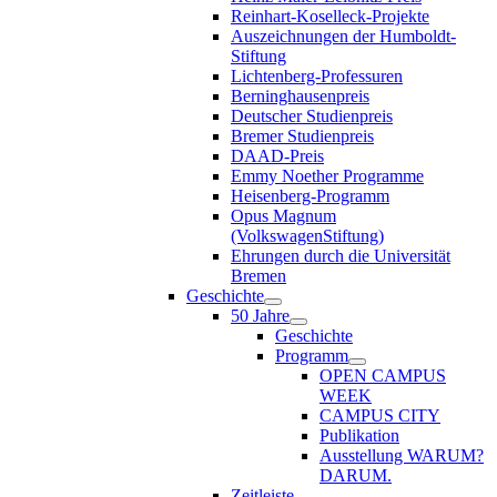
Reinhart-Koselleck-Projekte
Auszeichnungen der Humboldt-
Stiftung
Lichtenberg-Professuren
Berninghausenpreis
Deutscher Studienpreis
Bremer Studienpreis
DAAD-Preis
Emmy Noether Programme
Heisenberg-Programm
Opus Magnum
(VolkswagenStiftung)
Ehrungen durch die Universität
Bremen
Geschichte
50 Jahre
Geschichte
Programm
OPEN CAMPUS
WEEK
CAMPUS CITY
Publikation
Ausstellung WARUM?
DARUM.
Zeitleiste