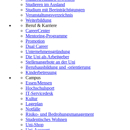
Studieren im Ausland
Studium mit Beeinträchtigungen
Veranstaltungsverzeichnis
Weiterbildung
Beruf & Karriere
CareerCenter
Mentoring-Programme
Promotion
Dual Career
Unternehmensgründung
Die Uni als Arbeitgeber
Stellenangebote an der Uni
Berufsausbildung und -orientierung
Kinderbetreuung
Campus
Essen/Mensen
Hochschulsport
IT-Servicedesk
Kultur
Lageplan
Notfälle
Risiko- und Bedrohungsmanagement
Studentisches Wohnen
Uni-Shop
Uni-Account