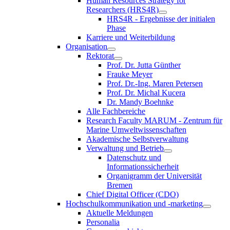
Human Resources Strategy for
Researchers (HRS4R)
HRS4R - Ergebnisse der initialen
Phase
Karriere und Weiterbildung
Organisation
Rektorat
Prof. Dr. Jutta Günther
Frauke Meyer
Prof. Dr.-Ing. Maren Petersen
Prof. Dr. Michal Kucera
Dr. Mandy Boehnke
Alle Fachbereiche
Research Faculty MARUM - Zentrum für
Marine Umweltwissenschaften
Akademische Selbstverwaltung
Verwaltung und Betrieb
Datenschutz und
Informationssicherheit
Organigramm der Universität
Bremen
Chief Digital Officer (CDO)
Hochschulkommunikation und -marketing
Aktuelle Meldungen
Personalia