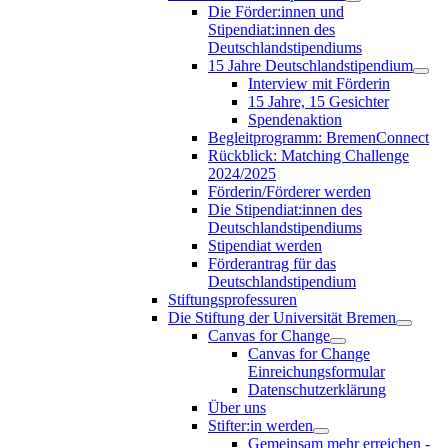
Die Förder:innen und
Stipendiat:innen des
Deutschlandstipendiums
15 Jahre Deutschlandstipendium
Interview mit Förderin
15 Jahre, 15 Gesichter
Spendenaktion
Begleitprogramm: BremenConnect
Rückblick: Matching Challenge
2024/2025
Förderin/Förderer werden
Die Stipendiat:innen des
Deutschlandstipendiums
Stipendiat werden
Förderantrag für das
Deutschlandstipendium
Stiftungsprofessuren
Die Stiftung der Universität Bremen
Canvas for Change
Canvas for Change
Einreichungsformular
Datenschutzerklärung
Über uns
Stifter:in werden
Gemeinsam mehr erreichen -