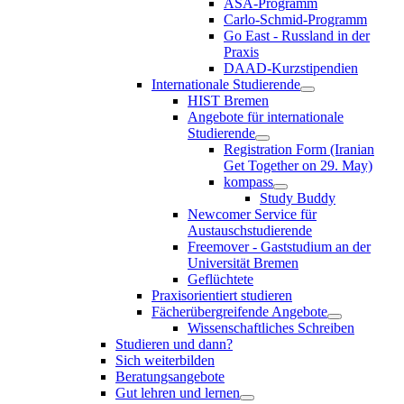
ASA-Programm
Carlo-Schmid-Programm
Go East - Russland in der
Praxis
DAAD-Kurzstipendien
Internationale Studierende
HIST Bremen
Angebote für internationale
Studierende
Registration Form (Iranian
Get Together on 29. May)
kompass
Study Buddy
Newcomer Service für
Austauschstudierende
Freemover - Gaststudium an der
Universität Bremen
Geflüchtete
Praxisorientiert studieren
Fächerübergreifende Angebote
Wissenschaftliches Schreiben
Studieren und dann?
Sich weiterbilden
Beratungsangebote
Gut lehren und lernen