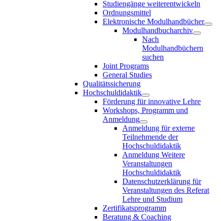
Studiengänge weiterentwickeln
Ordnungsmittel
Elektronische Modulhandbücher
Modulhandbucharchiv
Nach
Modulhandbüchern
suchen
Joint Programs
General Studies
Qualitätssicherung
Hochschuldidaktik
Förderung für innovative Lehre
Workshops, Programm und
Anmeldung
Anmeldung für externe
Teilnehmende der
Hochschuldidaktik
Anmeldung Weitere
Veranstaltungen
Hochschuldidaktik
Datenschutzerklärung für
Veranstaltungen des Referat
Lehre und Studium
Zertifikatsprogramm
Beratung & Coaching