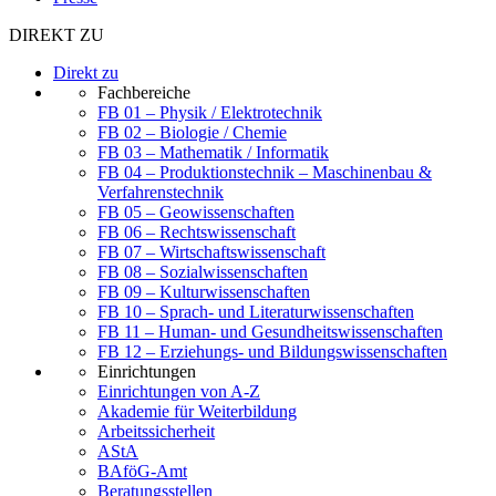
DIREKT ZU
Direkt zu
Fachbereiche
FB 01 – Physik / Elektrotechnik
FB 02 – Biologie / Chemie
FB 03 – Mathematik / Informatik
FB 04 – Produktionstechnik – Maschinenbau &
Verfahrenstechnik
FB 05 – Geowissenschaften
FB 06 – Rechtswissenschaft
FB 07 – Wirtschaftswissenschaft
FB 08 – Sozialwissenschaften
FB 09 – Kulturwissenschaften
FB 10 – Sprach- und Literaturwissenschaften
FB 11 – Human- und Gesundheitswissenschaften
FB 12 – Erziehungs- und Bildungswissenschaften
Einrichtungen
Einrichtungen von A-Z
Akademie für Weiterbildung
Arbeitssicherheit
AStA
BAföG-Amt
Beratungsstellen