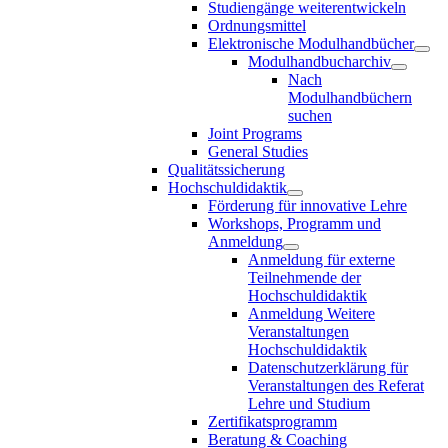
Studiengänge weiterentwickeln
Ordnungsmittel
Elektronische Modulhandbücher
Modulhandbucharchiv
Nach
Modulhandbüchern
suchen
Joint Programs
General Studies
Qualitätssicherung
Hochschuldidaktik
Förderung für innovative Lehre
Workshops, Programm und
Anmeldung
Anmeldung für externe
Teilnehmende der
Hochschuldidaktik
Anmeldung Weitere
Veranstaltungen
Hochschuldidaktik
Datenschutzerklärung für
Veranstaltungen des Referat
Lehre und Studium
Zertifikatsprogramm
Beratung & Coaching