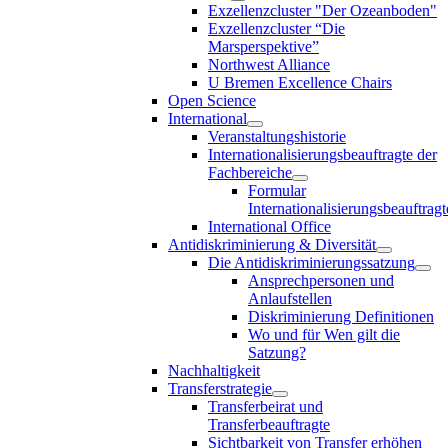
Exzellenzcluster "Der Ozeanboden"
Exzellenzcluster “Die
Marsperspektive”
Northwest Alliance
U Bremen Excellence Chairs
Open Science
International
Veranstaltungshistorie
Internationalisierungsbeauftragte der
Fachbereiche
Formular
Internationalisierungsbeauftragt
International Office
Antidiskriminierung & Diversität
Die Antidiskriminierungssatzung
Ansprechpersonen und
Anlaufstellen
Diskriminierung Definitionen
Wo und für Wen gilt die
Satzung?
Nachhaltigkeit
Transferstrategie
Transferbeirat und
Transferbeauftragte
Sichtbarkeit von Transfer erhöhen