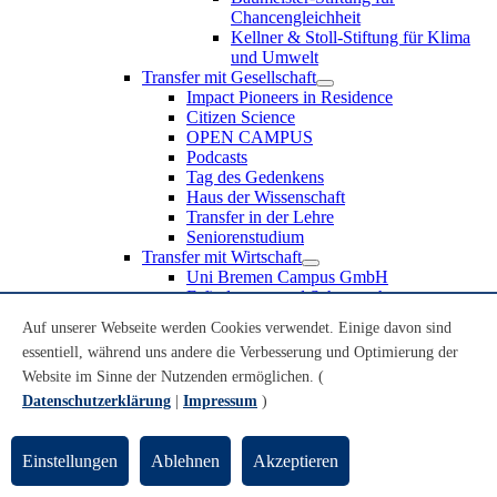
Chancengleichheit
Kellner & Stoll-Stiftung für Klima
und Umwelt
Transfer mit Gesellschaft
Impact Pioneers in Residence
Citizen Science
OPEN CAMPUS
Podcasts
Tag des Gedenkens
Haus der Wissenschaft
Transfer in der Lehre
Seniorenstudium
Transfer mit Wirtschaft
Uni Bremen Campus GmbH
Erfindungen und Schutzrechte
Partnerschaften und Beteiligungen
Auf unserer Webseite werden Cookies verwendet. Einige davon sind
Recruiting an der Universität Bremen
essentiell, während uns andere die Verbesserung und Optimierung der
Weiterbildung an der Universität Bremen
Transfer mit Schule
Website im Sinne der Nutzenden ermöglichen. (
Schülerinnen und Schüler
Datenschutzerklärung
|
Impressum
)
MINT-Schnupperstudium
Schulklassen
Lehrkräfte
Einstellungen
Ablehnen
Akzeptieren
Gründungsunterstützung
UniTransfer - Servicestelle für Transferaktivitäten