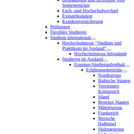
Semesterticket
Fach- und Hochschulwechsel
Exmatrikulation
Krankenversicherung
Prüfungen
Flexibles Studieren
Studium international
Hochschulmesse "Studium und
Praktikum im Ausland"
Hochschulmesse Infostände
Studieren im Ausland
Erasmus-Studienaufenthalt
Erfahrungsberichte
Nordeuropa
Baltische Staaten
Vereinigtes
Königreich
Irland
Benelux Staaten
Mitteleuropa
Frankreich
Iberische
Halbinsel
Südosteuropa