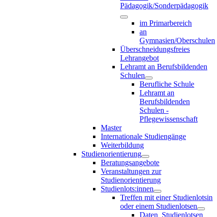
Pädagogik/Sonderpädagogik
im Primarbereich
an
Gymnasien/Oberschulen
Überschneidungsfreies
Lehrangebot
Lehramt an Berufsbildenden
Schulen
Berufliche Schule
Lehramt an
Berufsbildenden
Schulen -
Pflegewissenschaft
Master
Internationale Studiengänge
Weiterbildung
Studienorientierung
Beratungsangebote
Veranstaltungen zur
Studienorientierung
Studienlots:innen
Treffen mit einer Studienlotsin
oder einem Studienlotsen
Daten_Studienlotsen