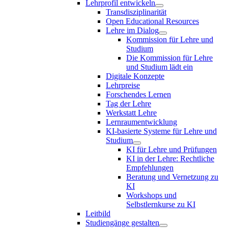
Lehrprofil entwickeln
Transdisziplinarität
Open Educational Resources
Lehre im Dialog
Kommission für Lehre und
Studium
Die Kommission für Lehre
und Studium lädt ein
Digitale Konzepte
Lehrpreise
Forschendes Lernen
Tag der Lehre
Werkstatt Lehre
Lernraumentwicklung
KI-basierte Systeme für Lehre und
Studium
KI für Lehre und Prüfungen
KI in der Lehre: Rechtliche
Empfehlungen
Beratung und Vernetzung zu
KI
Workshops und
Selbstlernkurse zu KI
Leitbild
Studiengänge gestalten