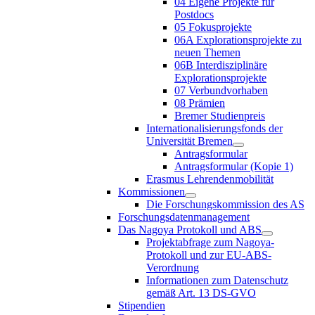
04 Eigene Projekte für
Postdocs
05 Fokusprojekte
06A Explorationsprojekte zu
neuen Themen
06B Interdisziplinäre
Explorationsprojekte
07 Verbundvorhaben
08 Prämien
Bremer Studienpreis
Internationalisierungsfonds der
Universität Bremen
Antragsformular
Antragsformular (Kopie 1)
Erasmus Lehrendenmobilität
Kommissionen
Die Forschungskommission des AS
Forschungsdatenmanagement
Das Nagoya Protokoll und ABS
Projektabfrage zum Nagoya-
Protokoll und zur EU-ABS-
Verordnung
Informationen zum Datenschutz
gemäß Art. 13 DS-GVO
Stipendien