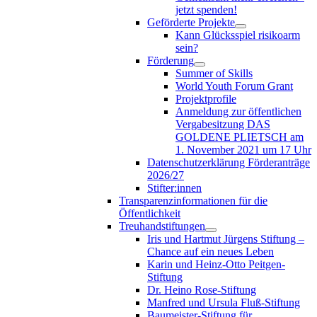
jetzt spenden!
Geförderte Projekte
Kann Glücksspiel risikoarm
sein?
Förderung
Summer of Skills
World Youth Forum Grant
Projektprofile
Anmeldung zur öffentlichen
Vergabesitzung DAS
GOLDENE PLIETSCH am
1. November 2021 um 17 Uhr
Datenschutzerklärung Förderanträge
2026/27
Stifter:innen
Transparenzinformationen für die
Öffentlichkeit
Treuhandstiftungen
Iris und Hartmut Jürgens Stiftung –
Chance auf ein neues Leben
Karin und Heinz-Otto Peitgen-
Stiftung
Dr. Heino Rose-Stiftung
Manfred und Ursula Fluß-Stiftung
Baumeister-Stiftung für