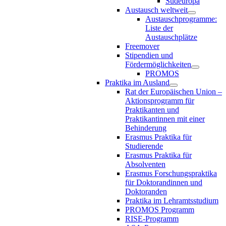
Südeuropa
Austausch weltweit
Austauschprogramme:
Liste der
Austauschplätze
Freemover
Stipendien und
Fördermöglichkeiten
PROMOS
Praktika im Ausland
Rat der Europäischen Union –
Aktionsprogramm für
Praktikanten und
Praktikantinnen mit einer
Behinderung
Erasmus Praktika für
Studierende
Erasmus Praktika für
Absolventen
Erasmus Forschungspraktika
für Doktorandinnen und
Doktoranden
Praktika im Lehramtsstudium
PROMOS Programm
RISE-Programm