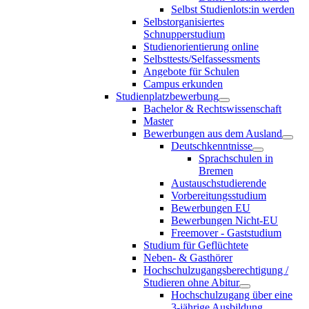
Selbst Studienlots:in werden
Selbstorganisiertes
Schnupperstudium
Studienorientierung online
Selbsttests/Selfassessments
Angebote für Schulen
Campus erkunden
Studienplatzbewerbung
Bachelor & Rechtswissenschaft
Master
Bewerbungen aus dem Ausland
Deutschkenntnisse
Sprachschulen in
Bremen
Austauschstudierende
Vorbereitungsstudium
Bewerbungen EU
Bewerbungen Nicht-EU
Freemover - Gaststudium
Studium für Geflüchtete
Neben- & Gasthörer
Hochschulzugangsberechtigung /
Studieren ohne Abitur
Hochschulzugang über eine
3-jährige Ausbildung