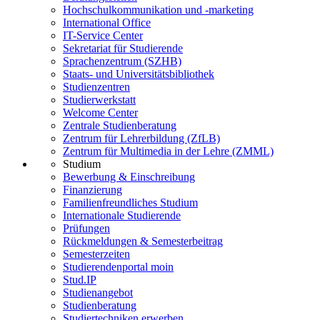
Hochschulkommunikation und -marketing
International Office
IT-Service Center
Sekretariat für Studierende
Sprachenzentrum (SZHB)
Staats- und Universitätsbibliothek
Studienzentren
Studierwerkstatt
Welcome Center
Zentrale Studienberatung
Zentrum für Lehrerbildung (ZfLB)
Zentrum für Multimedia in der Lehre (ZMML)
Studium
Bewerbung & Einschreibung
Finanzierung
Familienfreundliches Studium
Internationale Studierende
Prüfungen
Rückmeldungen & Semesterbeitrag
Semesterzeiten
Studierendenportal moin
Stud.IP
Studienangebot
Studienberatung
Studiertechniken erwerben