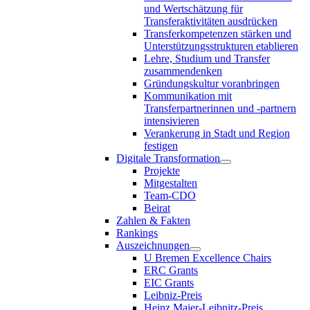
und Wertschätzung für
Transferaktivitäten ausdrücken
Transferkompetenzen stärken und
Unterstützungsstrukturen etablieren
Lehre, Studium und Transfer
zusammendenken
Gründungskultur voranbringen
Kommunikation mit
Transferpartnerinnen und -partnern
intensivieren
Verankerung in Stadt und Region
festigen
Digitale Transformation
Projekte
Mitgestalten
Team-CDO
Beirat
Zahlen & Fakten
Rankings
Auszeichnungen
U Bremen Excellence Chairs
ERC Grants
EIC Grants
Leibniz-Preis
Heinz Maier-Leibnitz-Preis