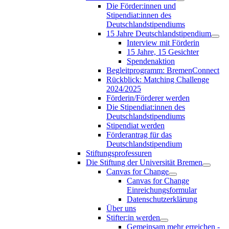
Die Förder:innen und
Stipendiat:innen des
Deutschlandstipendiums
15 Jahre Deutschlandstipendium
Interview mit Förderin
15 Jahre, 15 Gesichter
Spendenaktion
Begleitprogramm: BremenConnect
Rückblick: Matching Challenge
2024/2025
Förderin/Förderer werden
Die Stipendiat:innen des
Deutschlandstipendiums
Stipendiat werden
Förderantrag für das
Deutschlandstipendium
Stiftungsprofessuren
Die Stiftung der Universität Bremen
Canvas for Change
Canvas for Change
Einreichungsformular
Datenschutzerklärung
Über uns
Stifter:in werden
Gemeinsam mehr erreichen -