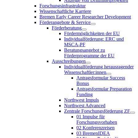
Anzeige von Drittmittelprojekten
Forschungsinfrastruktur
Wissenschaftliche Karriere
Bremen Early Career Researcher Development
Förderangebote & Service
Förderberatung
Fördermöglichkeiten der EU
Individualförderung: ERC und
MSCA-PF
Beratungsangebot zu
Förderprogramme der EU
Ausschreibungen
Individualförderung herausragender
Wissenschaftler:innen
Antragsformular Success
Bonus
Antragsformular Preparation
Funding
Northwest Impuls
Northwest Advanced
Zentrale Forschungsförderung ZF
01 Impulse für
Forschungsvorhaben
02 Konferenzreisen
03 BremenIDEA