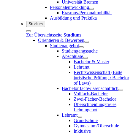
Universität Bremen
Personalentwicklung
Erasmus-Personalmobilität
Ausbildung und Praktika
Studium
Zur Übersichtsseite
Studium
Orientieren & Bewerben
Studienangebot
Studiengangssuche
Abschlüsse
Bachelor & Master
Lehramt
Rechtswissenschaft (Erste
juristische Prüfung / Bachelor
of Laws)
Bachelor fachwissenschaftlich
Vollfach-Bachelor
Zwei-Fächer-Bachelor
Überschneidungsfreies
Lehrangebot
Lehramt
Grundschule
Gymnasium/Oberschule
Inklusive