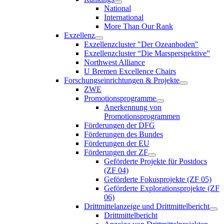
National
International
More Than Our Rank
Exzellenz
Exzellenzcluster "Der Ozeanboden"
Exzellenzcluster “Die Marsperspektive”
Northwest Alliance
U Bremen Excellence Chairs
Forschungseinrichtungen & Projekte
ZWE
Promotionsprogramme
Anerkennung von
Promotionsprogrammen
Förderungen der DFG
Förderungen des Bundes
Förderungen der EU
Förderungen der ZF
Geförderte Projekte für Postdocs
(ZF 04)
Geförderte Fokusprojekte (ZF 05)
Geförderte Explorationsprojekte (ZF
06)
Drittmittelanzeige und Drittmittelbericht
Drittmittelbericht