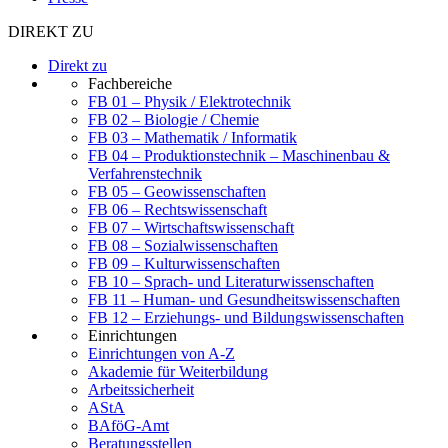
DIREKT ZU
Direkt zu
Fachbereiche
FB 01 – Physik / Elektrotechnik
FB 02 – Biologie / Chemie
FB 03 – Mathematik / Informatik
FB 04 – Produktionstechnik – Maschinenbau &
Verfahrenstechnik
FB 05 – Geowissenschaften
FB 06 – Rechtswissenschaft
FB 07 – Wirtschaftswissenschaft
FB 08 – Sozialwissenschaften
FB 09 – Kulturwissenschaften
FB 10 – Sprach- und Literaturwissenschaften
FB 11 – Human- und Gesundheitswissenschaften
FB 12 – Erziehungs- und Bildungswissenschaften
Einrichtungen
Einrichtungen von A-Z
Akademie für Weiterbildung
Arbeitssicherheit
AStA
BAföG-Amt
Beratungsstellen