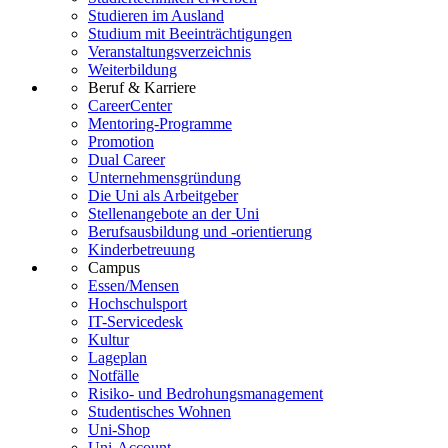
Studieren im Ausland
Studium mit Beeinträchtigungen
Veranstaltungsverzeichnis
Weiterbildung
Beruf & Karriere
CareerCenter
Mentoring-Programme
Promotion
Dual Career
Unternehmensgründung
Die Uni als Arbeitgeber
Stellenangebote an der Uni
Berufsausbildung und -orientierung
Kinderbetreuung
Campus
Essen/Mensen
Hochschulsport
IT-Servicedesk
Kultur
Lageplan
Notfälle
Risiko- und Bedrohungsmanagement
Studentisches Wohnen
Uni-Shop
Uni-Account