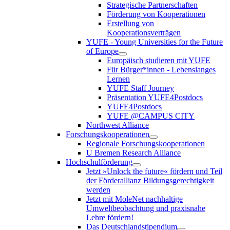
Strategische Partnerschaften
Förderung von Kooperationen
Erstellung von
Kooperationsverträgen
YUFE - Young Universities for the Future
of Europe
Europäisch studieren mit YUFE
Für Bürger*innen - Lebenslanges
Lernen
YUFE Staff Journey
Präsentation YUFE4Postdocs
YUFE4Postdocs
YUFE @CAMPUS CITY
Northwest Alliance
Forschungskooperationen
Regionale Forschungskooperationen
U Bremen Research Alliance
Hochschulförderung
Jetzt »Unlock the future« fördern und Teil
der Förderallianz Bildungsgerechtigkeit
werden
Jetzt mit MoleNet nachhaltige
Umweltbeobachtung und praxisnahe
Lehre fördern!
Das Deutschlandstipendium