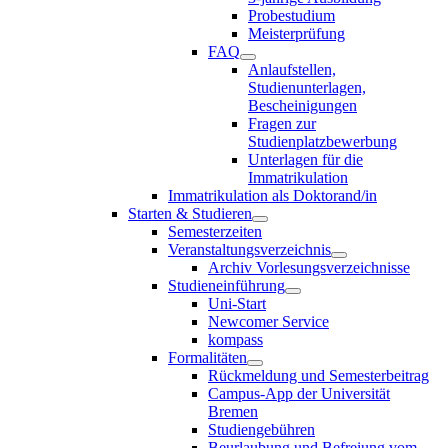
Probestudium
Meisterprüfung
FAQ
Anlaufstellen,
Studienunterlagen,
Bescheinigungen
Fragen zur
Studienplatzbewerbung
Unterlagen für die
Immatrikulation
Immatrikulation als Doktorand/in
Starten & Studieren
Semesterzeiten
Veranstaltungsverzeichnis
Archiv Vorlesungsverzeichnisse
Studieneinführung
Uni-Start
Newcomer Service
kompass
Formalitäten
Rückmeldung und Semesterbeitrag
Campus-App der Universität
Bremen
Studiengebühren
Beurlaubung und Befreiung vom