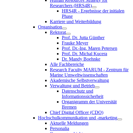
Human Resources Strategy for
Researchers (HRS4R)
HRS4R - Ergebnisse der initialen
Phase
Karriere und Weiterbildung
Organisation
Rektorat
Prof. Dr. Jutta Günther
Frauke Meyer
Prof. Dr.-Ing. Maren Petersen
Prof. Dr. Michal Kucera
Dr. Mandy Boehnke
Alle Fachbereiche
Research Faculty MARUM - Zentrum für
Marine Umweltwissenschaften
Akademische Selbstverwaltung
Verwaltung und Betrieb
Datenschutz und
Informationssicherheit
Organigramm der Universität
Bremen
Chief Digital Officer (CDO)
Hochschulkommunikation und -marketing
Aktuelle Meldungen
Personalia