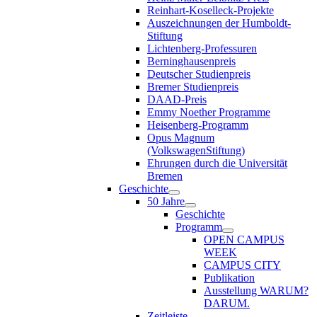
Reinhart-Koselleck-Projekte
Auszeichnungen der Humboldt-
Stiftung
Lichtenberg-Professuren
Berninghausenpreis
Deutscher Studienpreis
Bremer Studienpreis
DAAD-Preis
Emmy Noether Programme
Heisenberg-Programm
Opus Magnum
(VolkswagenStiftung)
Ehrungen durch die Universität
Bremen
Geschichte
50 Jahre
Geschichte
Programm
OPEN CAMPUS
WEEK
CAMPUS CITY
Publikation
Ausstellung WARUM?
DARUM.
Zeitleiste