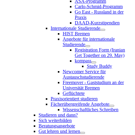
ASA-Programm
Carlo-Schmid-Programm
Go East - Russland in der
Praxis
DAAD-Kurzstipendien
Internationale Studierende
HIST Bremen
Angebote für internationale
Studierende
Registration Form (Iranian
Get Together on 29. May)
kompass
Study Buddy
Newcomer Service für
Austauschstudierende
Freemover - Gaststudium an der
Universität Bremen
Geflüchtete
Praxisorientiert studieren
Fächerübergreifende Angebote
Wissenschaftliches Schreiben
Studieren und dann?
Sich weiterbilden
Beratungsangebote
Gut lehren und lernen