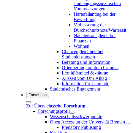
studiengangsspezifischen
Voraussetzungen
Härtefallantrag bei der
Bewerbung
Verbesserung der
Durchschnittsnote/Wartezeit
Nachteilsausgleich bei
Finanzen
Wohnen
Chancengleichheit bei
Studienleistungen
Beratung und Information
Orientierung auf dem Campus
Lernhilfsmittel & -räume
Auszeit vom Uni-Alltag
Information für Lehrende
Studentisches Engagement
Forschung
Zur Übersichtsseite
Forschung
Forschungsprofil
Wissenschaftsschwerpunkte
Open Access an der Universität Bremen
Predatory Publishing
Rankings