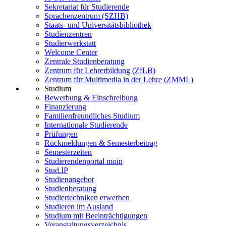
Sekretariat für Studierende
Sprachenzentrum (SZHB)
Staats- und Universitätsbibliothek
Studienzentren
Studierwerkstatt
Welcome Center
Zentrale Studienberatung
Zentrum für Lehrerbildung (ZfLB)
Zentrum für Multimedia in der Lehre (ZMML)
Studium
Bewerbung & Einschreibung
Finanzierung
Familienfreundliches Studium
Internationale Studierende
Prüfungen
Rückmeldungen & Semesterbeitrag
Semesterzeiten
Studierendenportal moin
Stud.IP
Studienangebot
Studienberatung
Studiertechniken erwerben
Studieren im Ausland
Studium mit Beeinträchtigungen
Veranstaltungsverzeichnis