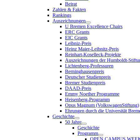
Beirat
Zahlen & Fakten
Rankings
Auszeichnungen
U Bremen Excellence Chairs
ERC Grants
EIC Grants
Leibniz-Preis
Heinz Maier-Leibnitz-Preis
Reinhart-Koselleck-Projekte
Auszeichnungen der Humboldt-Stiftu
Lichtenberg-Professuren
Berninghausenpreis
Deutscher Studienpreis
Bremer Studienpreis
DAAD-Preis
Emmy Noether Programme
Heisenberg-Programm
Opus Magnum (VolkswagenStiftung)
Ehrungen durch die Universität Brem
Geschichte
50 Jahre
Geschichte
Programm
OPEN CAMPUS WEE