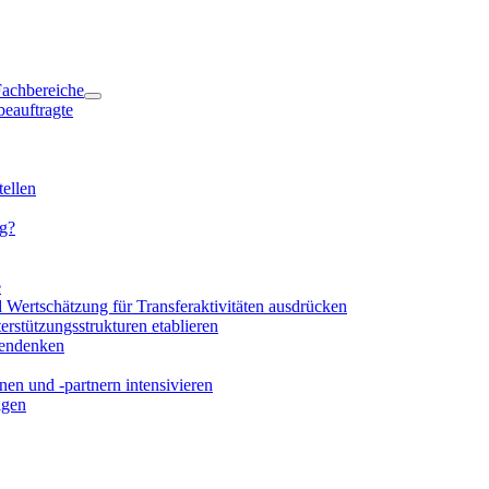
 Fachbereiche
beauftragte
ellen
ng?
e
d Wertschätzung für Transferaktivitäten ausdrücken
rstützungsstrukturen etablieren
mendenken
en und -partnern intensivieren
igen