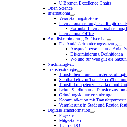
U Bremen Excellence Chairs
Open Science
International
Veranstaltungshistorie
Internationalisierungsbeauftragte der
Formular Internationalisierungs
International Office
Antidiskriminierung & Diversität
Die Antidiskriminierungssatzung
Ansprechpersonen und Anlaufst
Diskriminierung Definitionen
Wo und für Wen gilt die Satzu
Nachhaltigkeit
Transferstrategie
Transferbeirat und Transferbeauftragt
Sichtbarkeit von Transfer erhöhen un
Transferkompetenzen stärken und Unte
Lehre, Studium und Transfer zusam
Gründungskultur voranbringen
Kommunikation mit Transferpartnerinn
Verankerung in Stadt und Region fest
Digitale Transformation
Projekte
Mitgestalten
Team-CDO