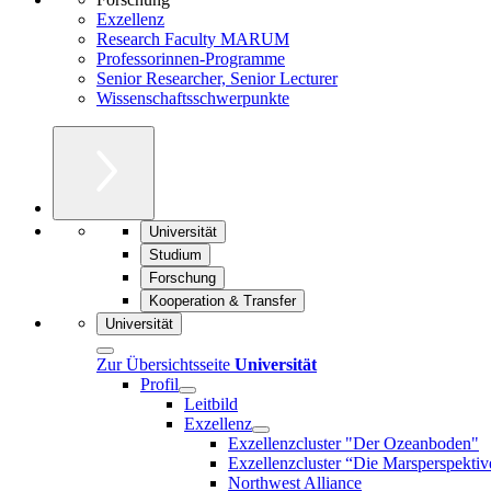
Exzellenz
Research Faculty MARUM
Professorinnen-Programme
Senior Researcher, Senior Lecturer
Wissenschaftsschwerpunkte
Universität
Studium
Forschung
Kooperation & Transfer
Universität
Zur Übersichtsseite
Universität
Profil
Leitbild
Exzellenz
Exzellenzcluster "Der Ozeanboden"
Exzellenzcluster “Die Marsperspektiv
Northwest Alliance