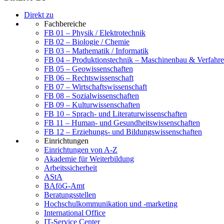
Direkt zu
Fachbereiche
FB 01 – Physik / Elektrotechnik
FB 02 – Biologie / Chemie
FB 03 – Mathematik / Informatik
FB 04 – Produktionstechnik – Maschinenbau & Verfahre
FB 05 – Geowissenschaften
FB 06 – Rechtswissenschaft
FB 07 – Wirtschaftswissenschaft
FB 08 – Sozialwissenschaften
FB 09 – Kulturwissenschaften
FB 10 – Sprach- und Literaturwissenschaften
FB 11 – Human- und Gesundheitswissenschaften
FB 12 – Erziehungs- und Bildungswissenschaften
Einrichtungen
Einrichtungen von A-Z
Akademie für Weiterbildung
Arbeitssicherheit
AStA
BAföG-Amt
Beratungsstellen
Hochschulkommunikation und -marketing
International Office
IT-Service Center