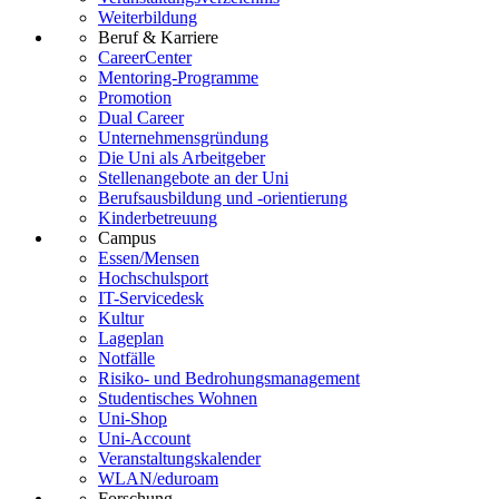
Weiterbildung
Beruf & Karriere
CareerCenter
Mentoring-Programme
Promotion
Dual Career
Unternehmensgründung
Die Uni als Arbeitgeber
Stellenangebote an der Uni
Berufsausbildung und -orientierung
Kinderbetreuung
Campus
Essen/Mensen
Hochschulsport
IT-Servicedesk
Kultur
Lageplan
Notfälle
Risiko- und Bedrohungsmanagement
Studentisches Wohnen
Uni-Shop
Uni-Account
Veranstaltungskalender
WLAN/eduroam
Forschung