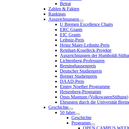
Beirat
Zahlen & Fakten
Rankings
Auszeichnungen
U Bremen Excellence Chairs
ERC Grants
EIC Grants
Leibniz-Preis
Heinz Maier-Leibnitz-Preis
Reinhart-Koselleck-Projekte
Auszeichnungen der Humboldt-Stiftu
Lichtenberg-Professuren
Berninghausenpreis
Deutscher Studienpreis
Bremer Studienpreis
DAAD-Preis
Emmy Noether Programme
Heisenberg-Programm
Opus Magnum (VolkswagenStiftung)
Ehrungen durch die Universität Brem
Geschichte
50 Jahre
Geschichte
Programm
OPEN CAMPUS WEE