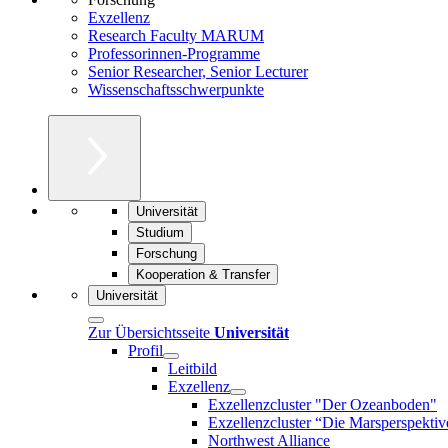
Exzellenz
Research Faculty MARUM
Professorinnen-Programme
Senior Researcher, Senior Lecturer
Wissenschaftsschwerpunkte
Universität
Studium
Forschung
Kooperation & Transfer
Universität
Zur Übersichtsseite
Universität
Profil
Leitbild
Exzellenz
Exzellenzcluster "Der Ozeanboden"
Exzellenzcluster “Die Marsperspektiv
Northwest Alliance