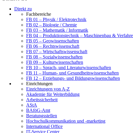
Direkt zu
Fachbereiche
FB 01 – Physik / Elektrotechnik
FB 02 – Biologie / Chemie
FB 03 – Mathematik / Informatik
FB 04 – Produktionstechnik – Maschinenbau & Verfahre
FB 05 – Geowissenschaften
FB 06 – Rechtswissenschaft
FB 07 – Wirtschaftswissenschaft
FB 08 – Sozialwissenschaften
FB 09 – Kulturwissenschaften
FB 10 – Sprach- und Literaturwissenschaften
FB 11 – Human- und Gesundheitswissenschaften
FB 12 – Erziehungs- und Bildungswissenschaften
Einrichtungen
Einrichtungen von A-Z
Akademie für Weiterbildung
Arbeitssicherheit
AStA
BAföG-Amt
Beratungsstellen
Hochschulkommunikation und -marketing
International Office
IT-Service Center