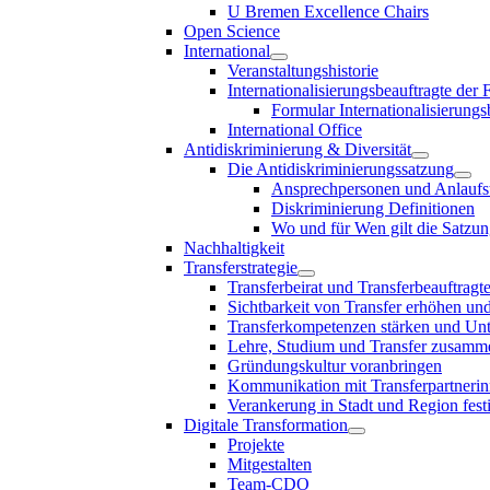
U Bremen Excellence Chairs
Open Science
International
Veranstaltungshistorie
Internationalisierungsbeauftragte der
Formular Internationalisierungs
International Office
Antidiskriminierung & Diversität
Die Antidiskriminierungssatzung
Ansprechpersonen und Anlaufst
Diskriminierung Definitionen
Wo und für Wen gilt die Satzu
Nachhaltigkeit
Transferstrategie
Transferbeirat und Transferbeauftragt
Sichtbarkeit von Transfer erhöhen un
Transferkompetenzen stärken und Unte
Lehre, Studium und Transfer zusam
Gründungskultur voranbringen
Kommunikation mit Transferpartnerinn
Verankerung in Stadt und Region fest
Digitale Transformation
Projekte
Mitgestalten
Team-CDO