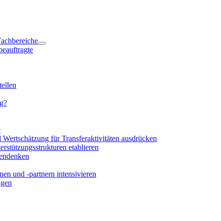
 Fachbereiche
beauftragte
ellen
ng?
e
d Wertschätzung für Transferaktivitäten ausdrücken
rstützungsstrukturen etablieren
mendenken
en und -partnern intensivieren
igen