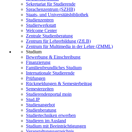
Sekretariat für Studierende
Sprachenzentrum (SZHB)
Staats- und Universitätsbibliothek
Studienzentren
Studierwerkstatt
Welcome Center
Zentrale Studienberatung
Zentrum für Lehrerbildung (ZfLB)
Zentrum für Multimedia in der Lehre (ZMML)
Studium
Bewerbung & Einschreibung
Finanzierung
Familienfreundliches Studium
Internationale Studierende
Prüfungen
Rückmeldungen & Semesterbeitrag
Semesterzeiten
Studierendenportal moin
Stud.IP
Studienangebot
Studienberatung
Studiertechniken erwerben
Studieren im Ausland
Studium mit Beeinträchtigungen
Veranstaltungsverzeichnis