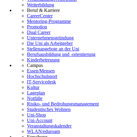
Weiterbildung
Beruf & Karriere
CareerCenter
Mentoring-Programme
Promotion
Dual Career
Unternehmensgründung
Die Uni als Arbeitgeber
Stellenangebote an der Uni
Berufsausbildung und -orientierung
Kinderbetreuung
Campus
Essen/Mensen
Hochschulsport
IT-Servicedesk
Kultur
Lageplan
Notfälle
Risiko- und Bedrohungsmanagement
Studentisches Wohnen
Uni-Shop
Uni-Account
Veranstaltungskalender
WLAN/eduroam
Forschung