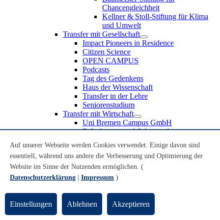
Chancengleichheit
Kellner & Stoll-Stiftung für Klima
und Umwelt
Transfer mit Gesellschaft
Impact Pioneers in Residence
Citizen Science
OPEN CAMPUS
Podcasts
Tag des Gedenkens
Haus der Wissenschaft
Transfer in der Lehre
Seniorenstudium
Transfer mit Wirtschaft
Uni Bremen Campus GmbH
Erfindungen und Schutzrechte
Partnerschaften und Beteiligungen
Auf unserer Webseite werden Cookies verwendet. Einige davon sind
Recruiting an der Universität Bremen
essentiell, während uns andere die Verbesserung und Optimierung der
Weiterbildung an der Universität Bremen
Transfer mit Schule
Website im Sinne der Nutzenden ermöglichen. (
Schülerinnen und Schüler
Datenschutzerklärung
|
Impressum
)
MINT-Schnupperstudium
Schulklassen
Lehrkräfte
Einstellungen
Ablehnen
Akzeptieren
Gründungsunterstützung
UniTransfer - Servicestelle für Transferaktivitäten