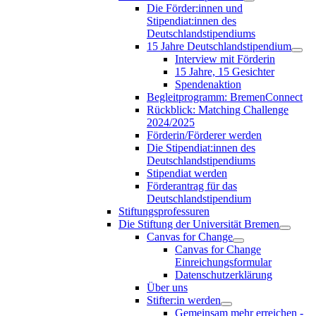
Die Förder:innen und
Stipendiat:innen des
Deutschlandstipendiums
15 Jahre Deutschlandstipendium
Interview mit Förderin
15 Jahre, 15 Gesichter
Spendenaktion
Begleitprogramm: BremenConnect
Rückblick: Matching Challenge
2024/2025
Förderin/Förderer werden
Die Stipendiat:innen des
Deutschlandstipendiums
Stipendiat werden
Förderantrag für das
Deutschlandstipendium
Stiftungsprofessuren
Die Stiftung der Universität Bremen
Canvas for Change
Canvas for Change
Einreichungsformular
Datenschutzerklärung
Über uns
Stifter:in werden
Gemeinsam mehr erreichen -