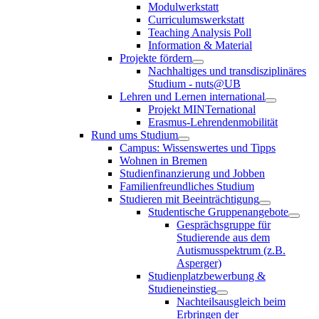
Modulwerkstatt
Curriculumswerkstatt
Teaching Analysis Poll
Information & Material
Projekte fördern
Nachhaltiges und transdisziplinäres
Studium - nuts@UB
Lehren und Lernen international
Projekt MINTernational
Erasmus-Lehrendenmobilität
Rund ums Studium
Campus: Wissenswertes und Tipps
Wohnen in Bremen
Studienfinanzierung und Jobben
Familienfreundliches Studium
Studieren mit Beeinträchtigung
Studentische Gruppenangebote
Gesprächsgruppe für
Studierende aus dem
Autismusspektrum (z.B.
Asperger)
Studienplatzbewerbung &
Studieneinstieg
Nachteilsausgleich beim
Erbringen der