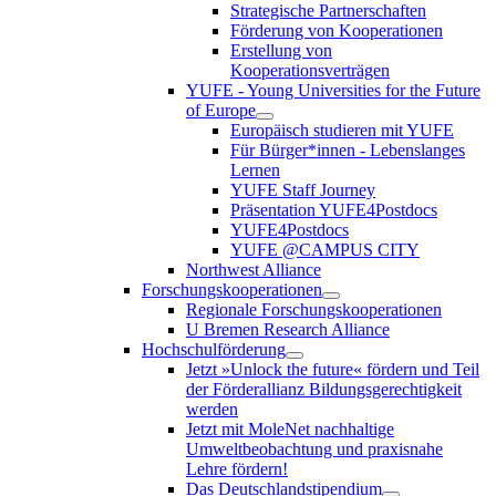
Strategische Partnerschaften
Förderung von Kooperationen
Erstellung von
Kooperationsverträgen
YUFE - Young Universities for the Future
of Europe
Europäisch studieren mit YUFE
Für Bürger*innen - Lebenslanges
Lernen
YUFE Staff Journey
Präsentation YUFE4Postdocs
YUFE4Postdocs
YUFE @CAMPUS CITY
Northwest Alliance
Forschungskooperationen
Regionale Forschungskooperationen
U Bremen Research Alliance
Hochschulförderung
Jetzt »Unlock the future« fördern und Teil
der Förderallianz Bildungsgerechtigkeit
werden
Jetzt mit MoleNet nachhaltige
Umweltbeobachtung und praxisnahe
Lehre fördern!
Das Deutschlandstipendium