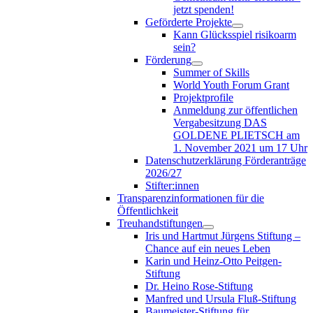
jetzt spenden!
Geförderte Projekte
Kann Glücksspiel risikoarm
sein?
Förderung
Summer of Skills
World Youth Forum Grant
Projektprofile
Anmeldung zur öffentlichen
Vergabesitzung DAS
GOLDENE PLIETSCH am
1. November 2021 um 17 Uhr
Datenschutzerklärung Förderanträge
2026/27
Stifter:innen
Transparenzinformationen für die
Öffentlichkeit
Treuhandstiftungen
Iris und Hartmut Jürgens Stiftung –
Chance auf ein neues Leben
Karin und Heinz-Otto Peitgen-
Stiftung
Dr. Heino Rose-Stiftung
Manfred und Ursula Fluß-Stiftung
Baumeister-Stiftung für