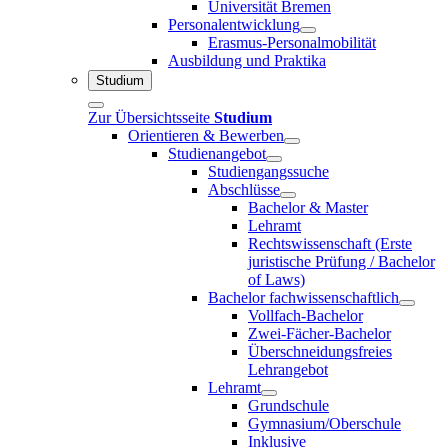
Universität Bremen
Personalentwicklung
Erasmus-Personalmobilität
Ausbildung und Praktika
Studium
Zur Übersichtsseite
Studium
Orientieren & Bewerben
Studienangebot
Studiengangssuche
Abschlüsse
Bachelor & Master
Lehramt
Rechtswissenschaft (Erste
juristische Prüfung / Bachelor
of Laws)
Bachelor fachwissenschaftlich
Vollfach-Bachelor
Zwei-Fächer-Bachelor
Überschneidungsfreies
Lehrangebot
Lehramt
Grundschule
Gymnasium/Oberschule
Inklusive