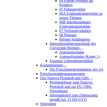
04 Eigene Projekte für
Postdocs
05 Fokusprojekte
06A Explorationsprojekte zu
neuen Themen
06B Interdisziplinäre
Explorationsprojekte
07 Verbundvorhaben
08 Prämien
Bremer Studienpreis
Internationalisierungsfonds der
Universität Bremen
Antragsformular
Antragsformular (Kopie 1)
Erasmus Lehrendenmobilität
Kommissionen
Die Forschungskommission des AS
Forschungsdatenmanagement
Das Nagoya Protokoll und ABS
Projektabfrage zum Nagoya-
Protokoll und zur EU-ABS-
Verordnung
Informationen zum Datenschutz
gemäß Art. 13 DS-GVO
Stipendien