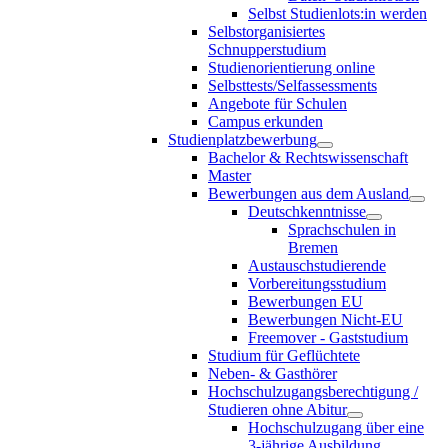
Selbst Studienlots:in werden
Selbstorganisiertes
Schnupperstudium
Studienorientierung online
Selbsttests/Selfassessments
Angebote für Schulen
Campus erkunden
Studienplatzbewerbung
Bachelor & Rechtswissenschaft
Master
Bewerbungen aus dem Ausland
Deutschkenntnisse
Sprachschulen in
Bremen
Austauschstudierende
Vorbereitungsstudium
Bewerbungen EU
Bewerbungen Nicht-EU
Freemover - Gaststudium
Studium für Geflüchtete
Neben- & Gasthörer
Hochschulzugangsberechtigung /
Studieren ohne Abitur
Hochschulzugang über eine
3-jährige Ausbildung