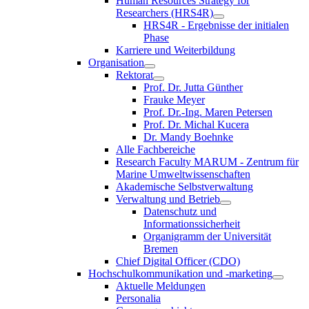
Human Resources Strategy for
Researchers (HRS4R)
HRS4R - Ergebnisse der initialen
Phase
Karriere und Weiterbildung
Organisation
Rektorat
Prof. Dr. Jutta Günther
Frauke Meyer
Prof. Dr.-Ing. Maren Petersen
Prof. Dr. Michal Kucera
Dr. Mandy Boehnke
Alle Fachbereiche
Research Faculty MARUM - Zentrum für
Marine Umweltwissenschaften
Akademische Selbstverwaltung
Verwaltung und Betrieb
Datenschutz und
Informationssicherheit
Organigramm der Universität
Bremen
Chief Digital Officer (CDO)
Hochschulkommunikation und -marketing
Aktuelle Meldungen
Personalia