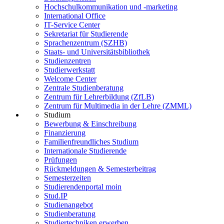
Hochschulkommunikation und -marketing
International Office
IT-Service Center
Sekretariat für Studierende
Sprachenzentrum (SZHB)
Staats- und Universitätsbibliothek
Studienzentren
Studierwerkstatt
Welcome Center
Zentrale Studienberatung
Zentrum für Lehrerbildung (ZfLB)
Zentrum für Multimedia in der Lehre (ZMML)
Studium
Bewerbung & Einschreibung
Finanzierung
Familienfreundliches Studium
Internationale Studierende
Prüfungen
Rückmeldungen & Semesterbeitrag
Semesterzeiten
Studierendenportal moin
Stud.IP
Studienangebot
Studienberatung
Studiertechniken erwerben