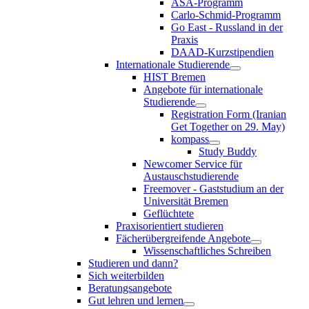
ASA-Programm
Carlo-Schmid-Programm
Go East - Russland in der
Praxis
DAAD-Kurzstipendien
Internationale Studierende
HIST Bremen
Angebote für internationale
Studierende
Registration Form (Iranian
Get Together on 29. May)
kompass
Study Buddy
Newcomer Service für
Austauschstudierende
Freemover - Gaststudium an der
Universität Bremen
Geflüchtete
Praxisorientiert studieren
Fächerübergreifende Angebote
Wissenschaftliches Schreiben
Studieren und dann?
Sich weiterbilden
Beratungsangebote
Gut lehren und lernen