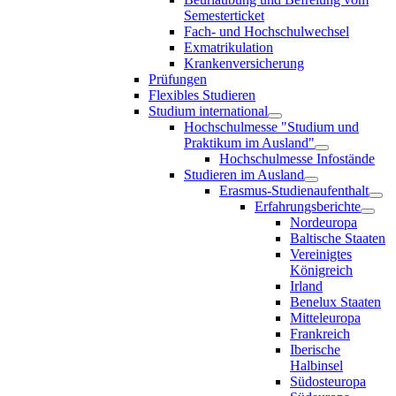
Semesterticket
Fach- und Hochschulwechsel
Exmatrikulation
Krankenversicherung
Prüfungen
Flexibles Studieren
Studium international
Hochschulmesse "Studium und
Praktikum im Ausland"
Hochschulmesse Infostände
Studieren im Ausland
Erasmus-Studienaufenthalt
Erfahrungsberichte
Nordeuropa
Baltische Staaten
Vereinigtes
Königreich
Irland
Benelux Staaten
Mitteleuropa
Frankreich
Iberische
Halbinsel
Südosteuropa