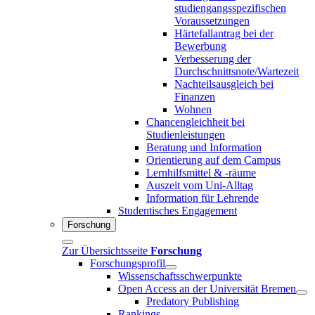
studiengangsspezifischen
Voraussetzungen
Härtefallantrag bei der
Bewerbung
Verbesserung der
Durchschnittsnote/Wartezeit
Nachteilsausgleich bei
Finanzen
Wohnen
Chancengleichheit bei
Studienleistungen
Beratung und Information
Orientierung auf dem Campus
Lernhilfsmittel & -räume
Auszeit vom Uni-Alltag
Information für Lehrende
Studentisches Engagement
Forschung
Zur Übersichtsseite
Forschung
Forschungsprofil
Wissenschaftsschwerpunkte
Open Access an der Universität Bremen
Predatory Publishing
Rankings