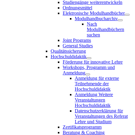
Studiengänge weiterentwickeln
Ordnungsmittel
Elektronische Modulhandbücher
Modulhandbucharchiv
Nach
Modulhandbüchern
suchen
Joint Programs
General Studies
Qualitätssicherung
Hochschuldidaktik
Förderung für innovative Lehre
Workshops, Programm und
Anmeldung
Anmeldung für externe
Teilnehmende der
Hochschuldidaktik
Anmeldung Weitere
Veranstaltungen
Hochschuldidaktik
Datenschutzerklärung für
Veranstaltungen des Referat
Lehre und Studium
Zertifikatsprogramm
Beratung & Coaching