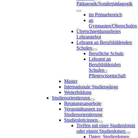
Pädagogik/Sonderpädagogik
im Primarbereich
an
Gymnasien/Oberschulen
Überschneidungsfreies
Lehrangebot
Lehramt an Berufsbildenden
Schulen
Berufliche Schule
Lehramt an
Berufsbildenden
Schulen -
Pflegewissenschaft
Master
Internationale Studiengänge
Weiterbildung
Studienorientierung
Beratungsangebote
Veranstaltungen zur
Studienorientierung
Studienlots:innen
Treffen mit einer Studienlotsin
oder einem Studienlotsen
Daten_Studienlotsen