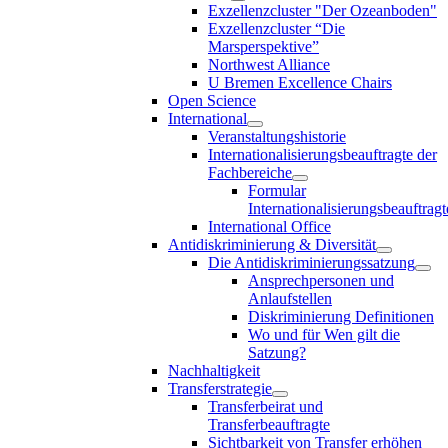
Exzellenzcluster "Der Ozeanboden"
Exzellenzcluster “Die
Marsperspektive”
Northwest Alliance
U Bremen Excellence Chairs
Open Science
International
Veranstaltungshistorie
Internationalisierungsbeauftragte der
Fachbereiche
Formular
Internationalisierungsbeauftragt
International Office
Antidiskriminierung & Diversität
Die Antidiskriminierungssatzung
Ansprechpersonen und
Anlaufstellen
Diskriminierung Definitionen
Wo und für Wen gilt die
Satzung?
Nachhaltigkeit
Transferstrategie
Transferbeirat und
Transferbeauftragte
Sichtbarkeit von Transfer erhöhen