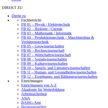
DIREKT ZU
Direkt zu
Fachbereiche
FB 01 – Physik / Elektrotechnik
FB 02 – Biologie / Chemie
FB 03 – Mathematik / Informatik
FB 04 – Produktionstechnik – Maschinenbau &
Verfahrenstechnik
FB 05 – Geowissenschaften
FB 06 – Rechtswissenschaft
FB 07 – Wirtschaftswissenschaft
FB 08 – Sozialwissenschaften
FB 09 – Kulturwissenschaften
FB 10 – Sprach- und Literaturwissenschaften
FB 11 – Human- und Gesundheitswissenschaften
FB 12 – Erziehungs- und Bildungswissenschaften
Einrichtungen
Einrichtungen von A-Z
Akademie für Weiterbildung
Arbeitssicherheit
AStA
BAföG-Amt
Beratungsstellen