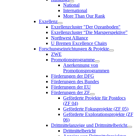
National
International
More Than Our Rank
Exzellenz
Exzellenzcluster "Der Ozeanboden"
Exzellenzcluster “Die Marsperspektive”
Northwest Alliance
U Bremen Excellence Chairs
Forschungseinrichtungen & Projekte
ZWE
Promotionsprogramme
Anerkennung von
Promotionsprogrammen
Förderungen der DFG
Förderungen des Bundes
Förderungen der EU
Förderungen der ZF
Geförderte Projekte für Postdocs
(ZF 04)
Geförderte Fokusprojekte (ZF 05)
Geförderte Explorationsprojekte (ZF
06)
Drittmittelanzeige und Drittmittelbericht
Drittmittelbericht