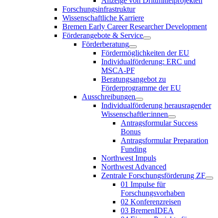
Anzeige von Drittmittelprojekten
Forschungsinfrastruktur
Wissenschaftliche Karriere
Bremen Early Career Researcher Development
Förderangebote & Service
Förderberatung
Fördermöglichkeiten der EU
Individualförderung: ERC und
MSCA-PF
Beratungsangebot zu
Förderprogramme der EU
Ausschreibungen
Individualförderung herausragender
Wissenschaftler:innen
Antragsformular Success
Bonus
Antragsformular Preparation
Funding
Northwest Impuls
Northwest Advanced
Zentrale Forschungsförderung ZF
01 Impulse für
Forschungsvorhaben
02 Konferenzreisen
03 BremenIDEA