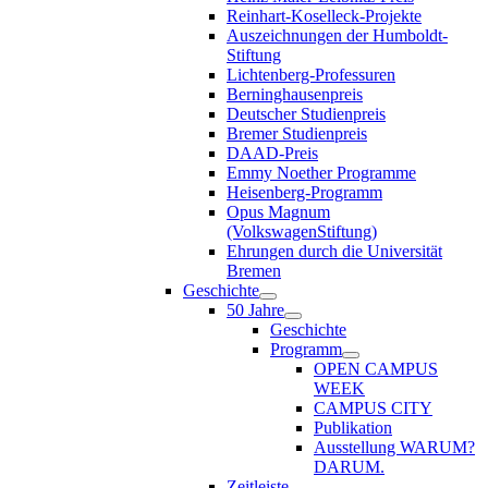
Reinhart-Koselleck-Projekte
Auszeichnungen der Humboldt-
Stiftung
Lichtenberg-Professuren
Berninghausenpreis
Deutscher Studienpreis
Bremer Studienpreis
DAAD-Preis
Emmy Noether Programme
Heisenberg-Programm
Opus Magnum
(VolkswagenStiftung)
Ehrungen durch die Universität
Bremen
Geschichte
50 Jahre
Geschichte
Programm
OPEN CAMPUS
WEEK
CAMPUS CITY
Publikation
Ausstellung WARUM?
DARUM.
Zeitleiste