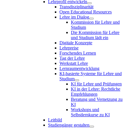
Lehrprofil entwickeln
Transdisziplinarität
Open Educational Resources
Lehre im Dialog
Kommission für Lehre und
Studium
Die Kommission für Lehre
und Studium lädt ein
Digitale Konzepte
Lehrpreise
Forschendes Lernen
Tag der Lehre
Werkstatt Lehre
Lernraumentwicklung
KI-basierte Systeme für Lehre und
Studium
KI für Lehre und Prüfungen
KI in der Lehre: Rechtliche
Empfehlungen
Beratung und Vernetzung zu
KI
Workshops und
Selbstlernkurse zu KI
Leitbild
Studiengänge gestalten