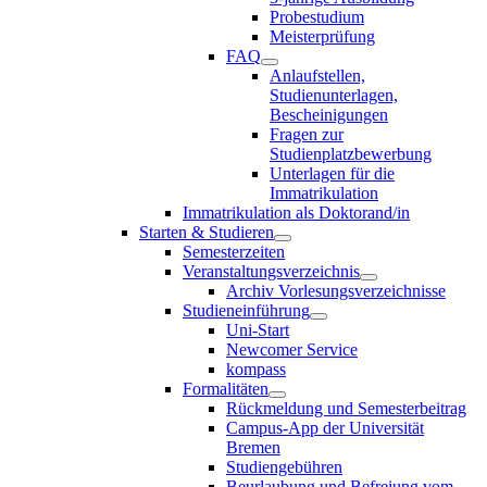
Probestudium
Meisterprüfung
FAQ
Anlaufstellen,
Studienunterlagen,
Bescheinigungen
Fragen zur
Studienplatzbewerbung
Unterlagen für die
Immatrikulation
Immatrikulation als Doktorand/in
Starten & Studieren
Semesterzeiten
Veranstaltungsverzeichnis
Archiv Vorlesungsverzeichnisse
Studieneinführung
Uni-Start
Newcomer Service
kompass
Formalitäten
Rückmeldung und Semesterbeitrag
Campus-App der Universität
Bremen
Studiengebühren
Beurlaubung und Befreiung vom