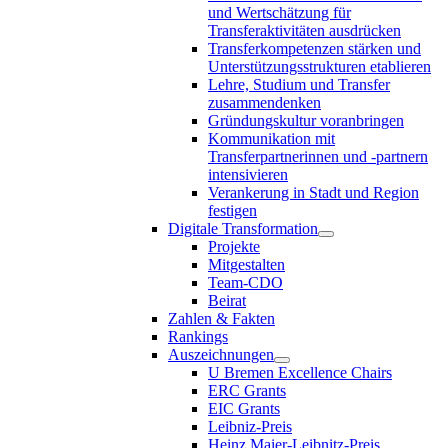
und Wertschätzung für
Transferaktivitäten ausdrücken
Transferkompetenzen stärken und
Unterstützungsstrukturen etablieren
Lehre, Studium und Transfer
zusammendenken
Gründungskultur voranbringen
Kommunikation mit
Transferpartnerinnen und -partnern
intensivieren
Verankerung in Stadt und Region
festigen
Digitale Transformation
Projekte
Mitgestalten
Team-CDO
Beirat
Zahlen & Fakten
Rankings
Auszeichnungen
U Bremen Excellence Chairs
ERC Grants
EIC Grants
Leibniz-Preis
Heinz Maier-Leibnitz-Preis