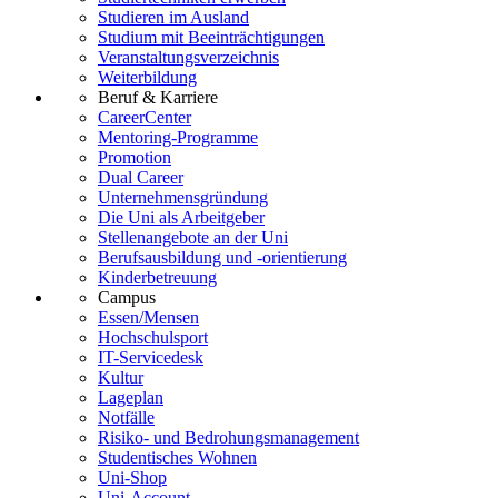
Studieren im Ausland
Studium mit Beeinträchtigungen
Veranstaltungsverzeichnis
Weiterbildung
Beruf & Karriere
CareerCenter
Mentoring-Programme
Promotion
Dual Career
Unternehmensgründung
Die Uni als Arbeitgeber
Stellenangebote an der Uni
Berufsausbildung und -orientierung
Kinderbetreuung
Campus
Essen/Mensen
Hochschulsport
IT-Servicedesk
Kultur
Lageplan
Notfälle
Risiko- und Bedrohungsmanagement
Studentisches Wohnen
Uni-Shop
Uni-Account