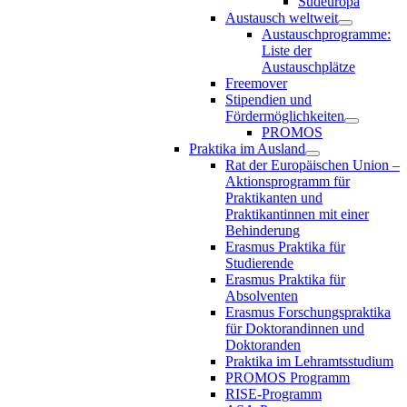
Südeuropa
Austausch weltweit
Austauschprogramme:
Liste der
Austauschplätze
Freemover
Stipendien und
Fördermöglichkeiten
PROMOS
Praktika im Ausland
Rat der Europäischen Union –
Aktionsprogramm für
Praktikanten und
Praktikantinnen mit einer
Behinderung
Erasmus Praktika für
Studierende
Erasmus Praktika für
Absolventen
Erasmus Forschungspraktika
für Doktorandinnen und
Doktoranden
Praktika im Lehramtsstudium
PROMOS Programm
RISE-Programm