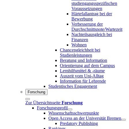
studiengangsspezifischen
Voraussetzungen
Härtefallantrag bei der
Bewerbung
Verbesserung der
Durchschnittsnote/Wartezeit
Nachteilsausgleich bei
Finanzen
Wohnen
Chancengleichheit bei
Studienleistungen
Beratung und Information
Orientierung auf dem Campus
Lernhilfsmittel & -räume
Auszeit vom Uni-Alltag
Information für Lehrende
Studentisches Engagement
Forschung
Zur Übersichtsseite
Forschung
Forschungsprofil
Wissenschaftsschwerpunkte
Open Access an der Universität Bremen
Predatory Publishing
Rankings