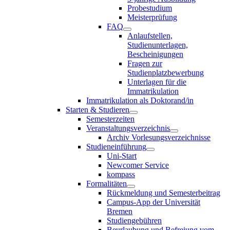
Probestudium
Meisterprüfung
FAQ
Anlaufstellen,
Studienunterlagen,
Bescheinigungen
Fragen zur
Studienplatzbewerbung
Unterlagen für die
Immatrikulation
Immatrikulation als Doktorand/in
Starten & Studieren
Semesterzeiten
Veranstaltungsverzeichnis
Archiv Vorlesungsverzeichnisse
Studieneinführung
Uni-Start
Newcomer Service
kompass
Formalitäten
Rückmeldung und Semesterbeitrag
Campus-App der Universität
Bremen
Studiengebühren
Beurlaubung und Befreiung vom