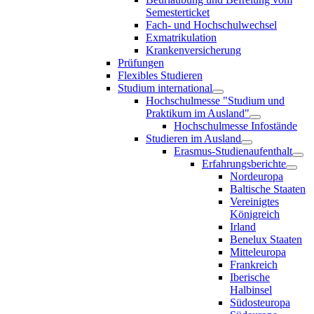
Semesterticket
Fach- und Hochschulwechsel
Exmatrikulation
Krankenversicherung
Prüfungen
Flexibles Studieren
Studium international
Hochschulmesse "Studium und
Praktikum im Ausland"
Hochschulmesse Infostände
Studieren im Ausland
Erasmus-Studienaufenthalt
Erfahrungsberichte
Nordeuropa
Baltische Staaten
Vereinigtes
Königreich
Irland
Benelux Staaten
Mitteleuropa
Frankreich
Iberische
Halbinsel
Südosteuropa