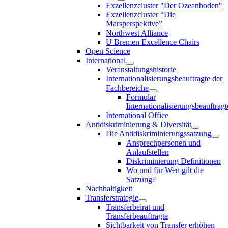
Exzellenzcluster "Der Ozeanboden"
Exzellenzcluster “Die
Marsperspektive”
Northwest Alliance
U Bremen Excellence Chairs
Open Science
International
Veranstaltungshistorie
Internationalisierungsbeauftragte der
Fachbereiche
Formular
Internationalisierungsbeauftragt
International Office
Antidiskriminierung & Diversität
Die Antidiskriminierungssatzung
Ansprechpersonen und
Anlaufstellen
Diskriminierung Definitionen
Wo und für Wen gilt die
Satzung?
Nachhaltigkeit
Transferstrategie
Transferbeirat und
Transferbeauftragte
Sichtbarkeit von Transfer erhöhen