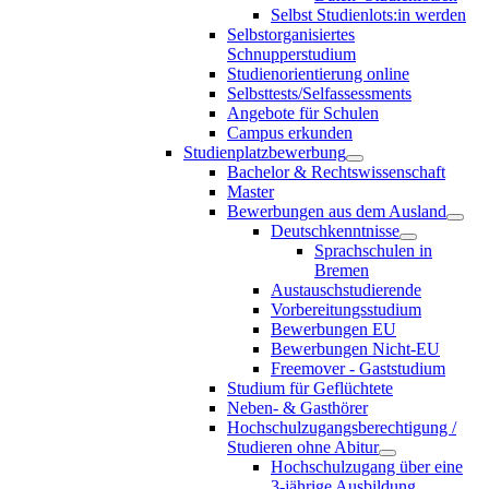
Selbst Studienlots:in werden
Selbstorganisiertes
Schnupperstudium
Studienorientierung online
Selbsttests/Selfassessments
Angebote für Schulen
Campus erkunden
Studienplatzbewerbung
Bachelor & Rechtswissenschaft
Master
Bewerbungen aus dem Ausland
Deutschkenntnisse
Sprachschulen in
Bremen
Austauschstudierende
Vorbereitungsstudium
Bewerbungen EU
Bewerbungen Nicht-EU
Freemover - Gaststudium
Studium für Geflüchtete
Neben- & Gasthörer
Hochschulzugangsberechtigung /
Studieren ohne Abitur
Hochschulzugang über eine
3-jährige Ausbildung