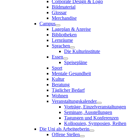
Corporate Design & Logo
Bildmaterial
Glossar
Merchandise
Campus
Lageplan & Anreise
Bibliotheken
Lernräume
Sprachen
Die Kulturinstitute
Essen
Speisepläne
Sport
Mentale Gesundheit
Kultur
Beratung
Täglicher Bedarf
Wohnen
Veranstaltungskalender
Vorträge, Einzelveranstaltungen
Seminare, Ausstellungen
Tagungen und Konferenzen
Kolloquien, Symposien, Reihen
Die Uni als Arbeitgeberin
Offene Stellen