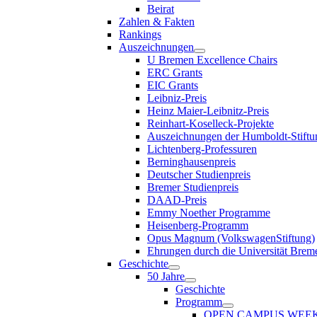
Beirat
Zahlen & Fakten
Rankings
Auszeichnungen
U Bremen Excellence Chairs
ERC Grants
EIC Grants
Leibniz-Preis
Heinz Maier-Leibnitz-Preis
Reinhart-Koselleck-Projekte
Auszeichnungen der Humboldt-Stiftu
Lichtenberg-Professuren
Berninghausenpreis
Deutscher Studienpreis
Bremer Studienpreis
DAAD-Preis
Emmy Noether Programme
Heisenberg-Programm
Opus Magnum (VolkswagenStiftung)
Ehrungen durch die Universität Brem
Geschichte
50 Jahre
Geschichte
Programm
OPEN CAMPUS WEE