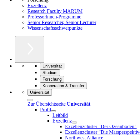
Exzellenz
Research Faculty MARUM
Professorinnen-Programme
Senior Researcher, Senior Lecturer
Wissenschaftsschwerpunkte
Universität
Studium
Forschung
Kooperation & Transfer
Universität
Zur Übersichtsseite
Universität
Profil
Leitbild
Exzellenz
Exzellenzcluster "Der Ozeanboden"
Exzellenzcluster “Die Marsperspektiv
Northwest Alliance