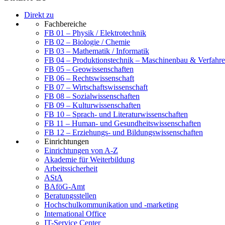
Direkt zu
Fachbereiche
FB 01 – Physik / Elektrotechnik
FB 02 – Biologie / Chemie
FB 03 – Mathematik / Informatik
FB 04 – Produktionstechnik – Maschinenbau & Verfahre
FB 05 – Geowissenschaften
FB 06 – Rechtswissenschaft
FB 07 – Wirtschaftswissenschaft
FB 08 – Sozialwissenschaften
FB 09 – Kulturwissenschaften
FB 10 – Sprach- und Literaturwissenschaften
FB 11 – Human- und Gesundheitswissenschaften
FB 12 – Erziehungs- und Bildungswissenschaften
Einrichtungen
Einrichtungen von A-Z
Akademie für Weiterbildung
Arbeitssicherheit
AStA
BAföG-Amt
Beratungsstellen
Hochschulkommunikation und -marketing
International Office
IT-Service Center