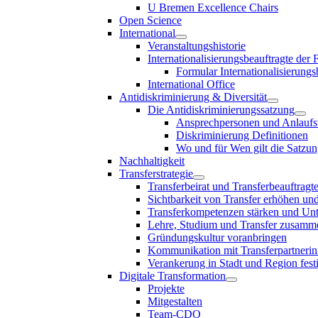
U Bremen Excellence Chairs
Open Science
International
Veranstaltungshistorie
Internationalisierungsbeauftragte der
Formular Internationalisierungs
International Office
Antidiskriminierung & Diversität
Die Antidiskriminierungssatzung
Ansprechpersonen und Anlaufst
Diskriminierung Definitionen
Wo und für Wen gilt die Satzu
Nachhaltigkeit
Transferstrategie
Transferbeirat und Transferbeauftragt
Sichtbarkeit von Transfer erhöhen un
Transferkompetenzen stärken und Unte
Lehre, Studium und Transfer zusam
Gründungskultur voranbringen
Kommunikation mit Transferpartnerinn
Verankerung in Stadt und Region fest
Digitale Transformation
Projekte
Mitgestalten
Team-CDO