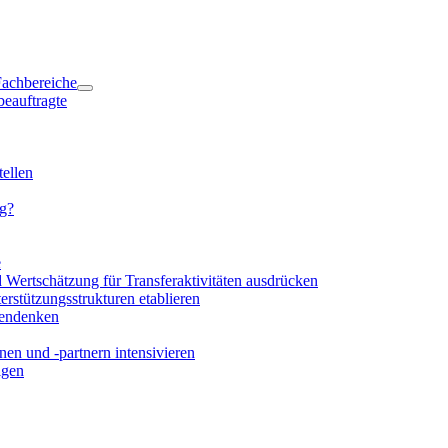
 Fachbereiche
beauftragte
ellen
ng?
e
d Wertschätzung für Transferaktivitäten ausdrücken
rstützungsstrukturen etablieren
mendenken
en und -partnern intensivieren
igen