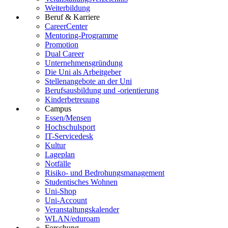
Weiterbildung
Beruf & Karriere
CareerCenter
Mentoring-Programme
Promotion
Dual Career
Unternehmensgründung
Die Uni als Arbeitgeber
Stellenangebote an der Uni
Berufsausbildung und -orientierung
Kinderbetreuung
Campus
Essen/Mensen
Hochschulsport
IT-Servicedesk
Kultur
Lageplan
Notfälle
Risiko- und Bedrohungsmanagement
Studentisches Wohnen
Uni-Shop
Uni-Account
Veranstaltungskalender
WLAN/eduroam
Forschung