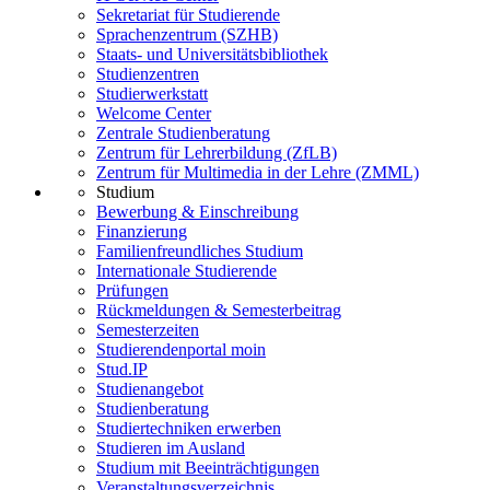
Sekretariat für Studierende
Sprachenzentrum (SZHB)
Staats- und Universitätsbibliothek
Studienzentren
Studierwerkstatt
Welcome Center
Zentrale Studienberatung
Zentrum für Lehrerbildung (ZfLB)
Zentrum für Multimedia in der Lehre (ZMML)
Studium
Bewerbung & Einschreibung
Finanzierung
Familienfreundliches Studium
Internationale Studierende
Prüfungen
Rückmeldungen & Semesterbeitrag
Semesterzeiten
Studierendenportal moin
Stud.IP
Studienangebot
Studienberatung
Studiertechniken erwerben
Studieren im Ausland
Studium mit Beeinträchtigungen
Veranstaltungsverzeichnis