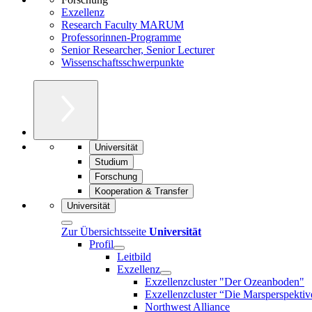
Exzellenz
Research Faculty MARUM
Professorinnen-Programme
Senior Researcher, Senior Lecturer
Wissenschaftsschwerpunkte
Universität
Studium
Forschung
Kooperation & Transfer
Universität
Zur Übersichtsseite
Universität
Profil
Leitbild
Exzellenz
Exzellenzcluster "Der Ozeanboden"
Exzellenzcluster “Die Marsperspektiv
Northwest Alliance