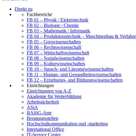
Direkt zu
Fachbereiche
FB 01 – Physik / Elektrotechnik
FB 02 – Biologie / Chemie
FB 03 – Mathematik / Informatik
FB 04 – Produktionstechnik – Maschinenbau & Verfahre
FB 05 – Geowissenschaften
FB 06 – Rechtswissenschaft
FB 07 – Wirtschaftswissenschaft
FB 08 – Sozialwissenschaften
FB 09 – Kulturwissenschaften
FB 10 – Sprach- und Literaturwissenschaften
FB 11 – Human- und Gesundheitswissenschaften
FB 12 – Erziehungs- und Bildungswissenschaften
Einrichtungen
Einrichtungen von A-Z
Akademie für Weiterbildung
Arbeitssicherheit
AStA
BAföG-Amt
Beratungsstellen
Hochschulkommunikation und -marketing
International Office
IT-Service Center