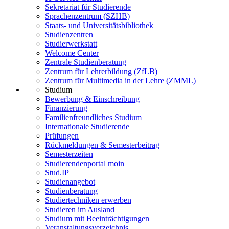
Sekretariat für Studierende
Sprachenzentrum (SZHB)
Staats- und Universitätsbibliothek
Studienzentren
Studierwerkstatt
Welcome Center
Zentrale Studienberatung
Zentrum für Lehrerbildung (ZfLB)
Zentrum für Multimedia in der Lehre (ZMML)
Studium
Bewerbung & Einschreibung
Finanzierung
Familienfreundliches Studium
Internationale Studierende
Prüfungen
Rückmeldungen & Semesterbeitrag
Semesterzeiten
Studierendenportal moin
Stud.IP
Studienangebot
Studienberatung
Studiertechniken erwerben
Studieren im Ausland
Studium mit Beeinträchtigungen
Veranstaltungsverzeichnis