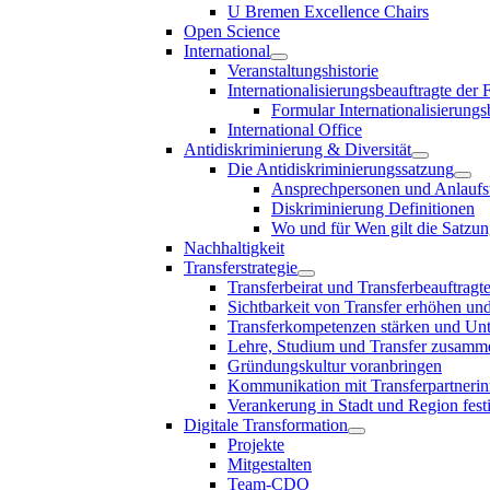
U Bremen Excellence Chairs
Open Science
International
Veranstaltungshistorie
Internationalisierungsbeauftragte der
Formular Internationalisierungs
International Office
Antidiskriminierung & Diversität
Die Antidiskriminierungssatzung
Ansprechpersonen und Anlaufst
Diskriminierung Definitionen
Wo und für Wen gilt die Satzu
Nachhaltigkeit
Transferstrategie
Transferbeirat und Transferbeauftragt
Sichtbarkeit von Transfer erhöhen un
Transferkompetenzen stärken und Unte
Lehre, Studium und Transfer zusam
Gründungskultur voranbringen
Kommunikation mit Transferpartnerinn
Verankerung in Stadt und Region fest
Digitale Transformation
Projekte
Mitgestalten
Team-CDO