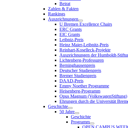
Beirat
Zahlen & Fakten
Rankings
Auszeichnungen
U Bremen Excellence Chairs
ERC Grants
EIC Grants
Leibniz-Preis
Heinz Maier-Leibnitz-Preis
Reinhart-Koselleck-Projekte
Auszeichnungen der Humboldt-Stiftu
Lichtenberg-Professuren
Berninghausenpreis
Deutscher Studienpreis
Bremer Studienpreis
DAAD-Preis
Emmy Noether Programme
Heisenberg-Programm
Opus Magnum (VolkswagenStiftung)
Ehrungen durch die Universität Brem
Geschichte
50 Jahre
Geschichte
Programm
OPEN CAMPUS WEE