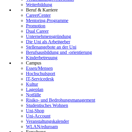
Weiterbildung
Beruf & Karriere
CareerCenter
Mentoring-Programme
Promotion
Dual Career
Unternehmensgründung
Die Uni als Arbeitgeber
Stellenangebote an der Uni
Berufsausbildung und -orientierung
Kinderbetreuung
Campus
Essen/Mensen
Hochschulsport
IT-Servicedesk
Kultur
Lageplan
Notfälle
Risiko- und Bedrohungsmanagement
Studentisches Wohnen
Uni-Shop
Uni-Account
Veranstaltungskalender
WLAN/eduroam
Forschung