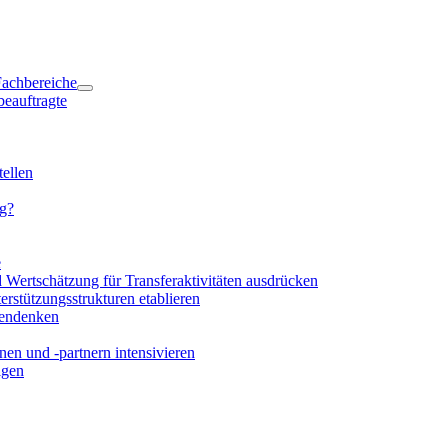
 Fachbereiche
beauftragte
ellen
ng?
e
d Wertschätzung für Transferaktivitäten ausdrücken
rstützungsstrukturen etablieren
mendenken
en und -partnern intensivieren
igen