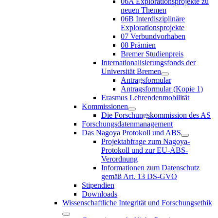
06A Explorationsprojekte zu
neuen Themen
06B Interdisziplinäre
Explorationsprojekte
07 Verbundvorhaben
08 Prämien
Bremer Studienpreis
Internationalisierungsfonds der
Universität Bremen
Antragsformular
Antragsformular (Kopie 1)
Erasmus Lehrendenmobilität
Kommissionen
Die Forschungskommission des AS
Forschungsdatenmanagement
Das Nagoya Protokoll und ABS
Projektabfrage zum Nagoya-
Protokoll und zur EU-ABS-
Verordnung
Informationen zum Datenschutz
gemäß Art. 13 DS-GVO
Stipendien
Downloads
Wissenschaftliche Integrität und Forschungsethik