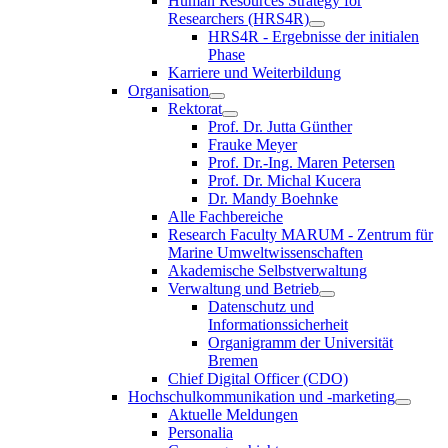
Human Resources Strategy for
Researchers (HRS4R)
HRS4R - Ergebnisse der initialen
Phase
Karriere und Weiterbildung
Organisation
Rektorat
Prof. Dr. Jutta Günther
Frauke Meyer
Prof. Dr.-Ing. Maren Petersen
Prof. Dr. Michal Kucera
Dr. Mandy Boehnke
Alle Fachbereiche
Research Faculty MARUM - Zentrum für
Marine Umweltwissenschaften
Akademische Selbstverwaltung
Verwaltung und Betrieb
Datenschutz und
Informationssicherheit
Organigramm der Universität
Bremen
Chief Digital Officer (CDO)
Hochschulkommunikation und -marketing
Aktuelle Meldungen
Personalia