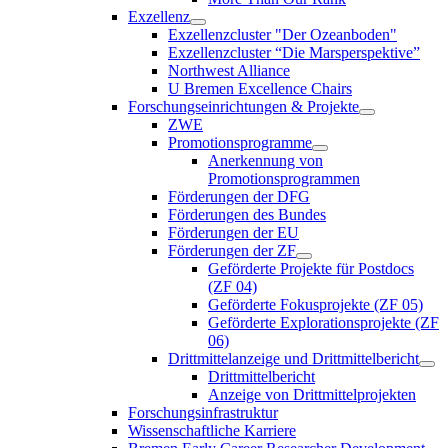
Exzellenz
Exzellenzcluster "Der Ozeanboden"
Exzellenzcluster “Die Marsperspektive”
Northwest Alliance
U Bremen Excellence Chairs
Forschungseinrichtungen & Projekte
ZWE
Promotionsprogramme
Anerkennung von
Promotionsprogrammen
Förderungen der DFG
Förderungen des Bundes
Förderungen der EU
Förderungen der ZF
Geförderte Projekte für Postdocs
(ZF 04)
Geförderte Fokusprojekte (ZF 05)
Geförderte Explorationsprojekte (ZF
06)
Drittmittelanzeige und Drittmittelbericht
Drittmittelbericht
Anzeige von Drittmittelprojekten
Forschungsinfrastruktur
Wissenschaftliche Karriere