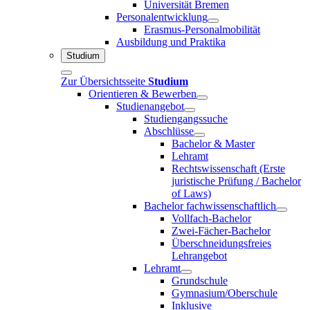
Universität Bremen
Personalentwicklung
Erasmus-Personalmobilität
Ausbildung und Praktika
Studium
Zur Übersichtsseite
Studium
Orientieren & Bewerben
Studienangebot
Studiengangssuche
Abschlüsse
Bachelor & Master
Lehramt
Rechtswissenschaft (Erste
juristische Prüfung / Bachelor
of Laws)
Bachelor fachwissenschaftlich
Vollfach-Bachelor
Zwei-Fächer-Bachelor
Überschneidungsfreies
Lehrangebot
Lehramt
Grundschule
Gymnasium/Oberschule
Inklusive