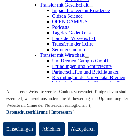
Transfer mit Gesellschaft
Impact Pioneers in Residence
Citizen Science
OPEN CAMPUS
Podcasts
Tag des Gedenkens
Haus der Wissenschaft
Transfer in der Lehre
Seniorenstudium
Transfer mit Wirtschaft
Uni Bremen Campus GmbH
Erfindungen und Schutzrechte
Partnerschaften und Beteiligungen
Recruiting an der Universität Bremen
Weiterbildung an der Universität Bremen
Transfer mit Schule
Auf unserer Webseite werden Cookies verwendet. Einige davon sind
Schülerinnen und Schüler
essentiell, während uns andere die Verbesserung und Optimierung der
MINT-Schnupperstudium
Schulklassen
Website im Sinne der Nutzenden ermöglichen. (
Lehrkräfte
Datenschutzerklärung
|
Impressum
)
Gründungsunterstützung
UniTransfer - Servicestelle für Transferaktivitäten
Einstellungen
Ablehnen
Akzeptieren
Transfermagazin der Universität Bremen
Transferpreis der Universität Bremen