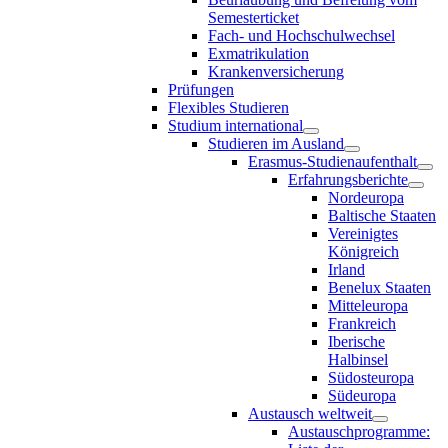
Semesterticket
Fach- und Hochschulwechsel
Exmatrikulation
Krankenversicherung
Prüfungen
Flexibles Studieren
Studium international
Studieren im Ausland
Erasmus-Studienaufenthalt
Erfahrungsberichte
Nordeuropa
Baltische Staaten
Vereinigtes
Königreich
Irland
Benelux Staaten
Mitteleuropa
Frankreich
Iberische
Halbinsel
Südosteuropa
Südeuropa
Austausch weltweit
Austauschprogramme: