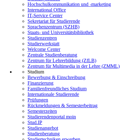
Hochschulkommunikation und -marketing
International Office
IT-Service Center
Sekretariat für Studierende
Sprachenzentrum (SZHB)
Staats- und Universitätsbibliothek
Studienzentren
Studierwerkstatt
Welcome Center
Zentrale Studienberatung
Zentrum für Lehrerbildung (ZfLB)
Zentrum für Multimedia in der Lehre (ZMML)
Studium
Bewerbung & Einschreibung
Finanzierung
Familienfreundliches Studium
Internationale Studierende
Prüfungen
Rückmeldungen & Semesterbeitrag
Semesterzeiten
Studierendenportal moin
Stud.IP
Studienangebot
Studienberatung
Studiertechniken erwerben