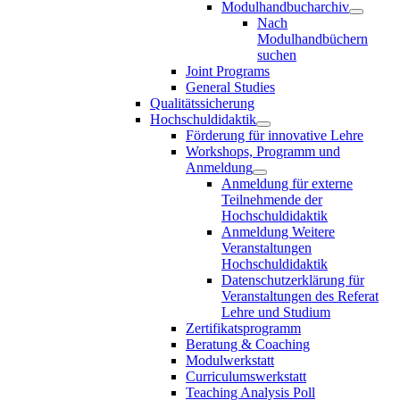
Modulhandbucharchiv
Nach
Modulhandbüchern
suchen
Joint Programs
General Studies
Qualitätssicherung
Hochschuldidaktik
Förderung für innovative Lehre
Workshops, Programm und
Anmeldung
Anmeldung für externe
Teilnehmende der
Hochschuldidaktik
Anmeldung Weitere
Veranstaltungen
Hochschuldidaktik
Datenschutzerklärung für
Veranstaltungen des Referat
Lehre und Studium
Zertifikatsprogramm
Beratung & Coaching
Modulwerkstatt
Curriculumswerkstatt
Teaching Analysis Poll