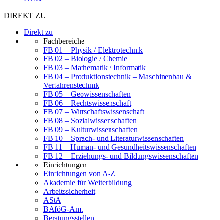
DIREKT ZU
Direkt zu
Fachbereiche
FB 01 – Physik / Elektrotechnik
FB 02 – Biologie / Chemie
FB 03 – Mathematik / Informatik
FB 04 – Produktionstechnik – Maschinenbau &
Verfahrenstechnik
FB 05 – Geowissenschaften
FB 06 – Rechtswissenschaft
FB 07 – Wirtschaftswissenschaft
FB 08 – Sozialwissenschaften
FB 09 – Kulturwissenschaften
FB 10 – Sprach- und Literaturwissenschaften
FB 11 – Human- und Gesundheitswissenschaften
FB 12 – Erziehungs- und Bildungswissenschaften
Einrichtungen
Einrichtungen von A-Z
Akademie für Weiterbildung
Arbeitssicherheit
AStA
BAföG-Amt
Beratungsstellen