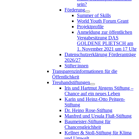
sein?
Förderung
Summer of Skills
World Youth Forum Grant
Projektprofile
Anmeldung zur öffentlichen
Vergabesitzung DAS
GOLDENE PLIETSCH am
1. November 2021 um 17 Uhr
Datenschutzerklärung Förderanträge
2026/27
Stifter:innen
Transparenzinformationen für die
Öffentlichkeit
Treuhandstiftungen
Iris und Hartmut Jürgens Stiftung –
Chance auf ein neues Leben
Karin und Heinz-Otto Peitgen-
Stiftung
Dr. Heino Rose-Stiftung
Manfred und Ursula Fluß-Stiftung
Baumeister-Stiftung für
Chancengleichheit
Kellner & Stoll-Stiftung für Klima
und Umwelt