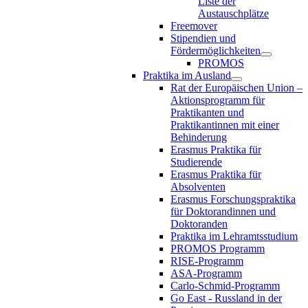
Liste der
Austauschplätze
Freemover
Stipendien und
Fördermöglichkeiten
PROMOS
Praktika im Ausland
Rat der Europäischen Union –
Aktionsprogramm für
Praktikanten und
Praktikantinnen mit einer
Behinderung
Erasmus Praktika für
Studierende
Erasmus Praktika für
Absolventen
Erasmus Forschungspraktika
für Doktorandinnen und
Doktoranden
Praktika im Lehramtsstudium
PROMOS Programm
RISE-Programm
ASA-Programm
Carlo-Schmid-Programm
Go East - Russland in der