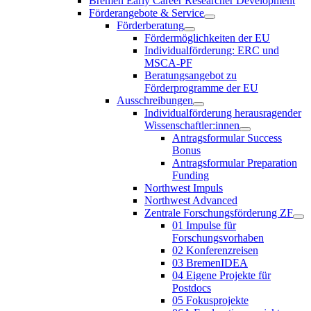
Bremen Early Career Researcher Development
Förderangebote & Service
Förderberatung
Fördermöglichkeiten der EU
Individualförderung: ERC und
MSCA-PF
Beratungsangebot zu
Förderprogramme der EU
Ausschreibungen
Individualförderung herausragender
Wissenschaftler:innen
Antragsformular Success
Bonus
Antragsformular Preparation
Funding
Northwest Impuls
Northwest Advanced
Zentrale Forschungsförderung ZF
01 Impulse für
Forschungsvorhaben
02 Konferenzreisen
03 BremenIDEA
04 Eigene Projekte für
Postdocs
05 Fokusprojekte