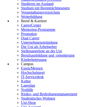
Studieren im Ausland
Studium mit Beeinträchtigungen
Veranstaltungsverzeichnis
Weiterbildung
Beruf & Karriere
CareerCenter
Mentoring-Programme
Promotion
Dual Career
Unternehmensgründung
Die Uni als Arbeitgeber
Stellenangebote an der Uni
Berufsausbildung und -orientierung
Kinderbetreuung
Campus
Essen/Mensen
Hochschulsport
IT-Servicedesk
Kultur
Lageplan
Notfälle
Risiko- und Bedrohungsmanagement
Studentisches Wohnen
Uni-Shop
Uni-Account