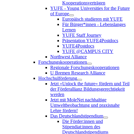
Kooperationsverträgen
YUFE - Young Universities for the Future
of Europe
Europäisch studieren mit YUFE
Für Bürger*innen - Lebenslanges
Lernen
YUFE Staff Journey
Präsentation YUFE4Postdocs
YUFE4Postdocs
YUFE @CAMPUS CITY
Northwest Alliance
Forschungskooperationen
Regionale Forschungskooperationen
U Bremen Research Alliance
Hochschulförderung
Jetzt »Unlock the future« fördern und Teil
der Förderallianz Bildungsgerechtigkeit
werden
Jetzt mit MoleNet nachhaltige
Umweltbeobachtung und praxisnahe
Lehre fördern!
Das Deutschlandstipendium
Die Förder:innen und
Stipendiat:innen des
Deutschlandstipendiums