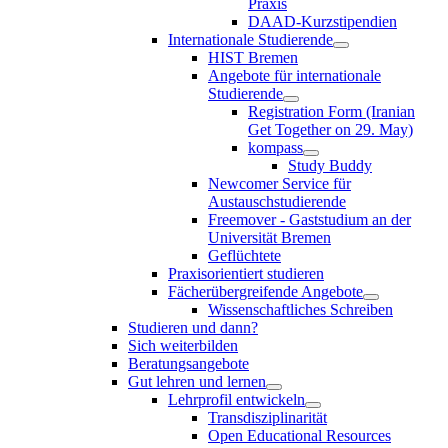
Praxis
DAAD-Kurzstipendien
Internationale Studierende
HIST Bremen
Angebote für internationale
Studierende
Registration Form (Iranian
Get Together on 29. May)
kompass
Study Buddy
Newcomer Service für
Austauschstudierende
Freemover - Gaststudium an der
Universität Bremen
Geflüchtete
Praxisorientiert studieren
Fächerübergreifende Angebote
Wissenschaftliches Schreiben
Studieren und dann?
Sich weiterbilden
Beratungsangebote
Gut lehren und lernen
Lehrprofil entwickeln
Transdisziplinarität
Open Educational Resources