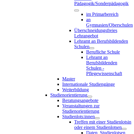
Pädagogik/Sonderpädagogik
im Primarbereich
an
Gymnasien/Oberschulen
Überschneidungsfreies
Lehrangebot
Lehramt an Berufsbildenden
Schulen
Berufliche Schule
Lehramt an
Berufsbildenden
Schulen -
Pflegewissenschaft
Master
Internationale Studiengänge
Weiterbildung
Studienorientierung
Beratungsangebote
Veranstaltungen zur
Studienorientierung
Studienlots:innen
Treffen mit einer Studienlotsin
oder einem Studienlotsen
Daten_Studienlotsen