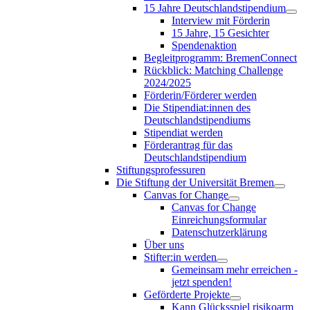
15 Jahre Deutschlandstipendium
Interview mit Förderin
15 Jahre, 15 Gesichter
Spendenaktion
Begleitprogramm: BremenConnect
Rückblick: Matching Challenge
2024/2025
Förderin/Förderer werden
Die Stipendiat:innen des
Deutschlandstipendiums
Stipendiat werden
Förderantrag für das
Deutschlandstipendium
Stiftungsprofessuren
Die Stiftung der Universität Bremen
Canvas for Change
Canvas for Change
Einreichungsformular
Datenschutzerklärung
Über uns
Stifter:in werden
Gemeinsam mehr erreichen -
jetzt spenden!
Geförderte Projekte
Kann Glücksspiel risikoarm