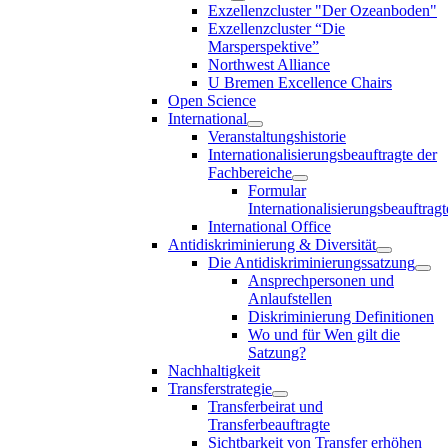
Exzellenzcluster "Der Ozeanboden"
Exzellenzcluster “Die
Marsperspektive”
Northwest Alliance
U Bremen Excellence Chairs
Open Science
International
Veranstaltungshistorie
Internationalisierungsbeauftragte der
Fachbereiche
Formular
Internationalisierungsbeauftragt
International Office
Antidiskriminierung & Diversität
Die Antidiskriminierungssatzung
Ansprechpersonen und
Anlaufstellen
Diskriminierung Definitionen
Wo und für Wen gilt die
Satzung?
Nachhaltigkeit
Transferstrategie
Transferbeirat und
Transferbeauftragte
Sichtbarkeit von Transfer erhöhen