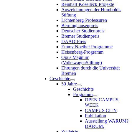
Reinhart-Koselleck-Projekte
Auszeichnungen der Humboldt-
Stiftung
Lichtenberg-Professuren
Berninghausenpreis
Deutscher Studienpreis
Bremer Studienpreis
DAAD-Preis
Emmy Noether Programme
Heisenberg-Programm
Opus Magnum
(VolkswagenStiftung)
Ehrungen durch die Universität
Bremen
Geschichte
50 Jahre
Geschichte
Programm
OPEN CAMPUS
WEEK
CAMPUS CITY
Publikation
Ausstellung WARUM?
DARUM.
Zeitleiste