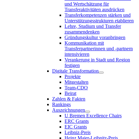
und Wertschätzung für
Transferaktivitäten ausdrücken
Transferkompetenzen stärken und
Unterstützungsstrukturen etablieren
Lehre, Studium und Transfer
zusammendenken
Gründungskultur voranbringen
Kommunikation mit
Transferpartnerinnen und -partnern
intensivieren
Verankerung in Stadt und Region
festigen
Digitale Transformation
Projekte
Mitgestalten
Team-CDO
Beirat
Zahlen & Fakten
Rankings
Auszeichnungen
U Bremen Excellence Chairs
ERC Grants
EIC Grants
Leibniz-Preis
Heinz Maier-Leibnitz-Preis