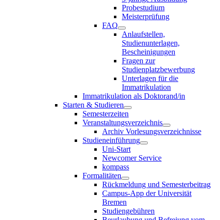
Probestudium
Meisterprüfung
FAQ
Anlaufstellen,
Studienunterlagen,
Bescheinigungen
Fragen zur
Studienplatzbewerbung
Unterlagen für die
Immatrikulation
Immatrikulation als Doktorand/in
Starten & Studieren
Semesterzeiten
Veranstaltungsverzeichnis
Archiv Vorlesungsverzeichnisse
Studieneinführung
Uni-Start
Newcomer Service
kompass
Formalitäten
Rückmeldung und Semesterbeitrag
Campus-App der Universität
Bremen
Studiengebühren
Beurlaubung und Befreiung vom