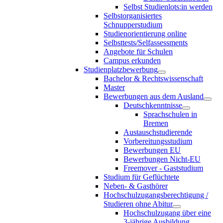
Selbst Studienlots:in werden
Selbstorganisiertes
Schnupperstudium
Studienorientierung online
Selbsttests/Selfassessments
Angebote für Schulen
Campus erkunden
Studienplatzbewerbung
Bachelor & Rechtswissenschaft
Master
Bewerbungen aus dem Ausland
Deutschkenntnisse
Sprachschulen in
Bremen
Austauschstudierende
Vorbereitungsstudium
Bewerbungen EU
Bewerbungen Nicht-EU
Freemover - Gaststudium
Studium für Geflüchtete
Neben- & Gasthörer
Hochschulzugangsberechtigung /
Studieren ohne Abitur
Hochschulzugang über eine
3-jährige Ausbildung