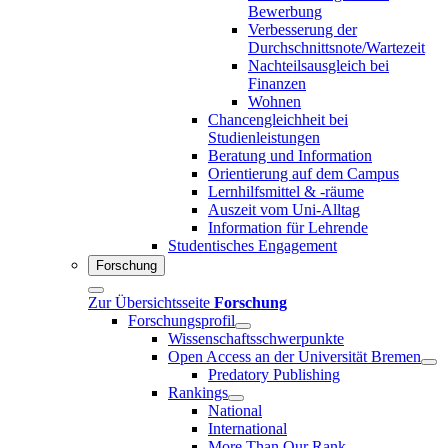
Bewerbung
Verbesserung der
Durchschnittsnote/Wartezeit
Nachteilsausgleich bei
Finanzen
Wohnen
Chancengleichheit bei
Studienleistungen
Beratung und Information
Orientierung auf dem Campus
Lernhilfsmittel & -räume
Auszeit vom Uni-Alltag
Information für Lehrende
Studentisches Engagement
Forschung
Zur Übersichtsseite
Forschung
Forschungsprofil
Wissenschaftsschwerpunkte
Open Access an der Universität Bremen
Predatory Publishing
Rankings
National
International
More Than Our Rank