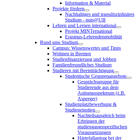
Information & Material
Projekte fördern
Nachhaltiges und transdisziplinäres
Studium - nuts@UB
Lehren und Lernen international
Projekt MINTernational
Erasmus-Lehrendenmobilität
Rund ums Studium
Campus: Wissenswertes und Tipps
Wohnen in Bremen
Studienfinanzierung und Jobben
Familienfreundliches Studium
Studieren mit Beeinträchtigung
Studentische Gruppenangebote
Gesprächsgruppe für
Studierende aus dem
Autismusspektrum (z.B.
Asperger)
Studienplatzbewerbung &
Studieneinstieg
Nachteilsausgleich beim
Erbringen der
studiengangsspezifischen
Voraussetzungen
Härtefallantrag bei der