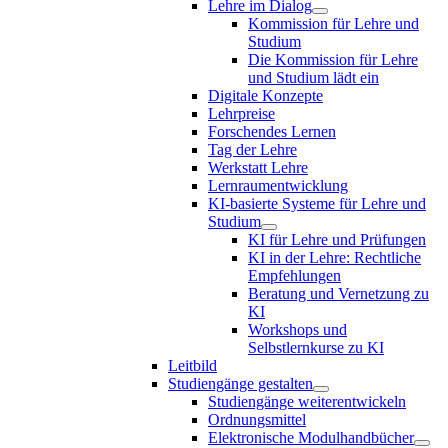
Lehre im Dialog
Kommission für Lehre und
Studium
Die Kommission für Lehre
und Studium lädt ein
Digitale Konzepte
Lehrpreise
Forschendes Lernen
Tag der Lehre
Werkstatt Lehre
Lernraumentwicklung
KI-basierte Systeme für Lehre und
Studium
KI für Lehre und Prüfungen
KI in der Lehre: Rechtliche
Empfehlungen
Beratung und Vernetzung zu
KI
Workshops und
Selbstlernkurse zu KI
Leitbild
Studiengänge gestalten
Studiengänge weiterentwickeln
Ordnungsmittel
Elektronische Modulhandbücher