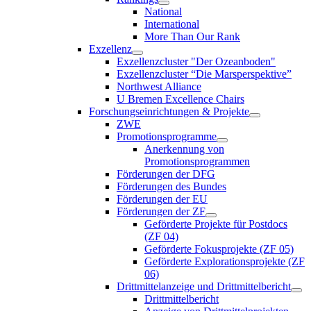
National
International
More Than Our Rank
Exzellenz
Exzellenzcluster "Der Ozeanboden"
Exzellenzcluster “Die Marsperspektive”
Northwest Alliance
U Bremen Excellence Chairs
Forschungseinrichtungen & Projekte
ZWE
Promotionsprogramme
Anerkennung von
Promotionsprogrammen
Förderungen der DFG
Förderungen des Bundes
Förderungen der EU
Förderungen der ZF
Geförderte Projekte für Postdocs
(ZF 04)
Geförderte Fokusprojekte (ZF 05)
Geförderte Explorationsprojekte (ZF
06)
Drittmittelanzeige und Drittmittelbericht
Drittmittelbericht