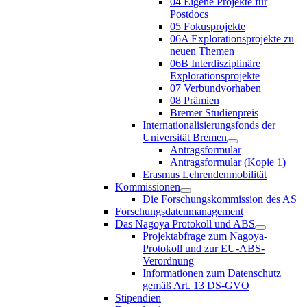
04 Eigene Projekte für
Postdocs
05 Fokusprojekte
06A Explorationsprojekte zu
neuen Themen
06B Interdisziplinäre
Explorationsprojekte
07 Verbundvorhaben
08 Prämien
Bremer Studienpreis
Internationalisierungsfonds der
Universität Bremen
Antragsformular
Antragsformular (Kopie 1)
Erasmus Lehrendenmobilität
Kommissionen
Die Forschungskommission des AS
Forschungsdatenmanagement
Das Nagoya Protokoll und ABS
Projektabfrage zum Nagoya-
Protokoll und zur EU-ABS-
Verordnung
Informationen zum Datenschutz
gemäß Art. 13 DS-GVO
Stipendien