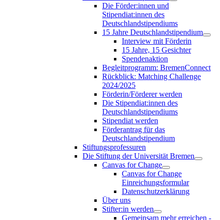
Die Förder:innen und
Stipendiat:innen des
Deutschlandstipendiums
15 Jahre Deutschlandstipendium
Interview mit Förderin
15 Jahre, 15 Gesichter
Spendenaktion
Begleitprogramm: BremenConnect
Rückblick: Matching Challenge
2024/2025
Förderin/Förderer werden
Die Stipendiat:innen des
Deutschlandstipendiums
Stipendiat werden
Förderantrag für das
Deutschlandstipendium
Stiftungsprofessuren
Die Stiftung der Universität Bremen
Canvas for Change
Canvas for Change
Einreichungsformular
Datenschutzerklärung
Über uns
Stifter:in werden
Gemeinsam mehr erreichen -