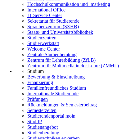
Hochschulkommunikation und -marketing
International Office
IT-Service Center
Sekretariat für Studierende
Sprachenzentrum (SZHB)
Staats- und Universitätsbibliothek
Studienzentren
Studierwerkstatt
Welcome Center
Zentrale Studienberatung
Zentrum für Lehrerbildung (ZfLB)
Zentrum für Multimedia in der Lehre (ZMML)
Studium
Bewerbung & Einschreibung
Finanzierung
Familienfreundliches Studium
Internationale Studierende
Prüfungen
Rückmeldungen & Semesterbeitrag
Semesterzeiten
Studierendenportal moin
Stud.IP
Studienangebot
Studienberatung
Studiertechniken erwerben