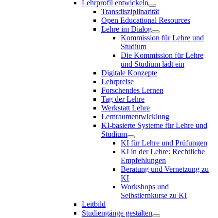
Lehrprofil entwickeln
Transdisziplinarität
Open Educational Resources
Lehre im Dialog
Kommission für Lehre und
Studium
Die Kommission für Lehre
und Studium lädt ein
Digitale Konzepte
Lehrpreise
Forschendes Lernen
Tag der Lehre
Werkstatt Lehre
Lernraumentwicklung
KI-basierte Systeme für Lehre und
Studium
KI für Lehre und Prüfungen
KI in der Lehre: Rechtliche
Empfehlungen
Beratung und Vernetzung zu
KI
Workshops und
Selbstlernkurse zu KI
Leitbild
Studiengänge gestalten