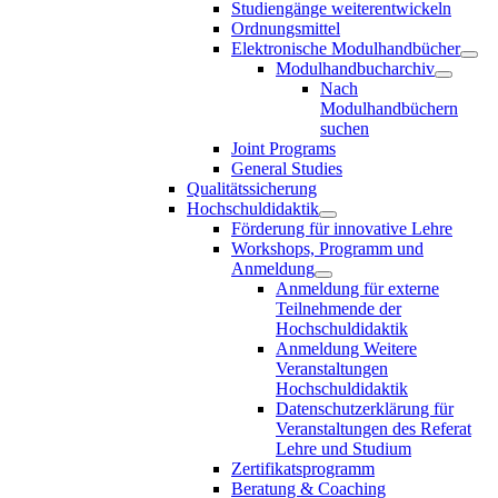
Studiengänge weiterentwickeln
Ordnungsmittel
Elektronische Modulhandbücher
Modulhandbucharchiv
Nach
Modulhandbüchern
suchen
Joint Programs
General Studies
Qualitätssicherung
Hochschuldidaktik
Förderung für innovative Lehre
Workshops, Programm und
Anmeldung
Anmeldung für externe
Teilnehmende der
Hochschuldidaktik
Anmeldung Weitere
Veranstaltungen
Hochschuldidaktik
Datenschutzerklärung für
Veranstaltungen des Referat
Lehre und Studium
Zertifikatsprogramm
Beratung & Coaching