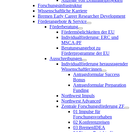
Anzeige von Drittmittelprojekten
Forschungsinfrastruktur
Wissenschaftliche Karriere
Bremen Early Career Researcher Development
Förderangebote & Service
Förderberatung
Fördermöglichkeiten der EU
Individualförderung: ERC und
MSCA-PF
Beratungsangebot zu
Förderprogramme der EU
Ausschreibungen
Individualförderung herausragender
Wissenschaftler:innen
Antragsformular Success
Bonus
Antragsformular Preparation
Funding
Northwest Impuls
Northwest Advanced
Zentrale Forschungsförderung ZF
01 Impulse für
Forschungsvorhaben
02 Konferenzreisen
03 BremenIDEA