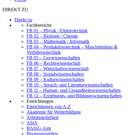
DIREKT ZU
Direkt zu
Fachbereiche
FB 01 – Physik / Elektrotechnik
FB 02 – Biologie / Chemie
FB 03 – Mathematik / Informatik
FB 04 – Produktionstechnik – Maschinenbau &
Verfahrenstechnik
FB 05 – Geowissenschaften
FB 06 – Rechtswissenschaft
FB 07 – Wirtschaftswissenschaft
FB 08 – Sozialwissenschaften
FB 09 – Kulturwissenschaften
FB 10 – Sprach- und Literaturwissenschaften
FB 11 – Human- und Gesundheitswissenschaften
FB 12 – Erziehungs- und Bildungswissenschaften
Einrichtungen
Einrichtungen von A-Z
Akademie für Weiterbildung
Arbeitssicherheit
AStA
BAföG-Amt
Beratungsstellen