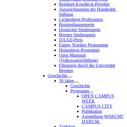
Reinhart-Koselleck-Projekte
Auszeichnungen der Humboldt-
Stiftung
Lichtenberg-Professuren
Berninghausenpreis
Deutscher Studienpreis
Bremer Studienpreis
DAAD-Preis
Emmy Noether Programme
Heisenberg-Programm
Opus Magnum
(VolkswagenStiftung)
Ehrungen durch die Universität
Bremen
Geschichte
50 Jahre
Geschichte
Programm
OPEN CAMPUS
WEEK
CAMPUS CITY
Publikation
Ausstellung WARUM?
DARUM.
Zeitleiste