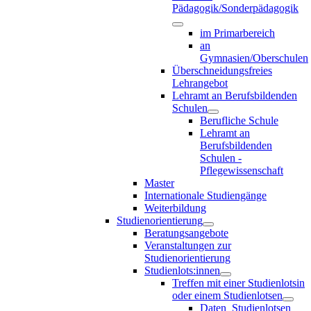
Pädagogik/Sonderpädagogik
im Primarbereich
an
Gymnasien/Oberschulen
Überschneidungsfreies
Lehrangebot
Lehramt an Berufsbildenden
Schulen
Berufliche Schule
Lehramt an
Berufsbildenden
Schulen -
Pflegewissenschaft
Master
Internationale Studiengänge
Weiterbildung
Studienorientierung
Beratungsangebote
Veranstaltungen zur
Studienorientierung
Studienlots:innen
Treffen mit einer Studienlotsin
oder einem Studienlotsen
Daten_Studienlotsen