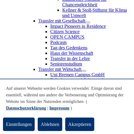
Chancengleichheit
Kellner & Stoll-Stiftung für Klima
und Umwelt
Transfer mit Gesellschaft
Impact Pioneers in Residence
Citizen Science
OPEN CAMPUS
Podcasts
Tag des Gedenkens
Haus der Wissenschaft
Transfer in der Lehre
Seniorenstudium
Transfer mit Wirtschaft
Uni Bremen Campus GmbH
Erfindungen und Schutzrechte
Partnerschaften und Beteiligungen
Auf unserer Webseite werden Cookies verwendet. Einige davon sind
Recruiting an der Universität Bremen
essentiell, während uns andere die Verbesserung und Optimierung der
Weiterbildung an der Universität Bremen
Transfer mit Schule
Website im Sinne der Nutzenden ermöglichen. (
Schülerinnen und Schüler
Datenschutzerklärung
|
Impressum
)
MINT-Schnupperstudium
Schulklassen
Lehrkräfte
Einstellungen
Ablehnen
Akzeptieren
Gründungsunterstützung
UniTransfer - Servicestelle für Transferaktivitäten