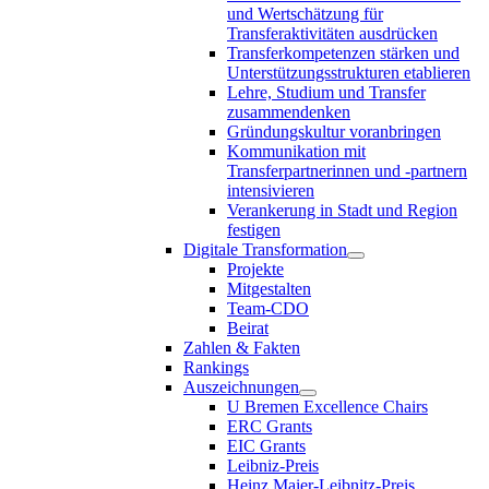
und Wertschätzung für
Transferaktivitäten ausdrücken
Transferkompetenzen stärken und
Unterstützungsstrukturen etablieren
Lehre, Studium und Transfer
zusammendenken
Gründungskultur voranbringen
Kommunikation mit
Transferpartnerinnen und -partnern
intensivieren
Verankerung in Stadt und Region
festigen
Digitale Transformation
Projekte
Mitgestalten
Team-CDO
Beirat
Zahlen & Fakten
Rankings
Auszeichnungen
U Bremen Excellence Chairs
ERC Grants
EIC Grants
Leibniz-Preis
Heinz Maier-Leibnitz-Preis