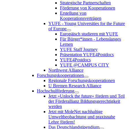
Strategische Partnerschaften
Förderung von Kooperationen
Erstellung von
Kooperationsverträgen
YUFE - Young Universities for the Future
of Europe
Europäisch studieren mit YUFE
Für Bürger*innen - Lebenslanges
Lernen
YUFE Staff Journey
Präsentation YUFE4Postdocs
YUFE4Postdocs
YUFE @CAMPUS CITY
Northwest Alliance
Forschungskooperationen
Regionale Forschungskooperationen
U Bremen Research Alliance
Hochschulförderung
Jetzt »Unlock the future« fördern und Teil
der Förderallianz Bildungsgerechtigkeit
werden
Jetzt mit MoleNet nachhaltige
Umweltbeobachtung und praxisnahe
Lehre fördern!
Das Deutschlandstipendium