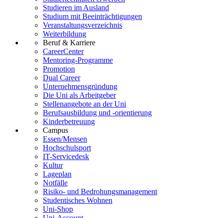
Studieren im Ausland
Studium mit Beeinträchtigungen
Veranstaltungsverzeichnis
Weiterbildung
Beruf & Karriere
CareerCenter
Mentoring-Programme
Promotion
Dual Career
Unternehmensgründung
Die Uni als Arbeitgeber
Stellenangebote an der Uni
Berufsausbildung und -orientierung
Kinderbetreuung
Campus
Essen/Mensen
Hochschulsport
IT-Servicedesk
Kultur
Lageplan
Notfälle
Risiko- und Bedrohungsmanagement
Studentisches Wohnen
Uni-Shop
Uni-Account