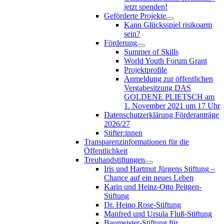
jetzt spenden!
Geförderte Projekte
Kann Glücksspiel risikoarm
sein?
Förderung
Summer of Skills
World Youth Forum Grant
Projektprofile
Anmeldung zur öffentlichen
Vergabesitzung DAS
GOLDENE PLIETSCH am
1. November 2021 um 17 Uhr
Datenschutzerklärung Förderanträge
2026/27
Stifter:innen
Transparenzinformationen für die
Öffentlichkeit
Treuhandstiftungen
Iris und Hartmut Jürgens Stiftung –
Chance auf ein neues Leben
Karin und Heinz-Otto Peitgen-
Stiftung
Dr. Heino Rose-Stiftung
Manfred und Ursula Fluß-Stiftung
Baumeister-Stiftung für