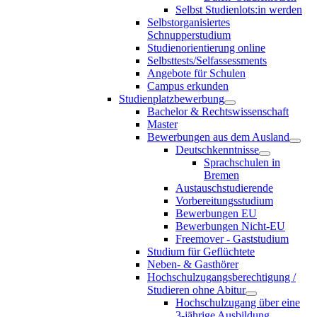
Selbst Studienlots:in werden
Selbstorganisiertes
Schnupperstudium
Studienorientierung online
Selbsttests/Selfassessments
Angebote für Schulen
Campus erkunden
Studienplatzbewerbung
Bachelor & Rechtswissenschaft
Master
Bewerbungen aus dem Ausland
Deutschkenntnisse
Sprachschulen in
Bremen
Austauschstudierende
Vorbereitungsstudium
Bewerbungen EU
Bewerbungen Nicht-EU
Freemover - Gaststudium
Studium für Geflüchtete
Neben- & Gasthörer
Hochschulzugangsberechtigung /
Studieren ohne Abitur
Hochschulzugang über eine
3-jährige Ausbildung