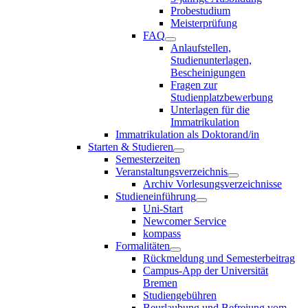
Probestudium
Meisterprüfung
FAQ
Anlaufstellen,
Studienunterlagen,
Bescheinigungen
Fragen zur
Studienplatzbewerbung
Unterlagen für die
Immatrikulation
Immatrikulation als Doktorand/in
Starten & Studieren
Semesterzeiten
Veranstaltungsverzeichnis
Archiv Vorlesungsverzeichnisse
Studieneinführung
Uni-Start
Newcomer Service
kompass
Formalitäten
Rückmeldung und Semesterbeitrag
Campus-App der Universität
Bremen
Studiengebühren
Beurlaubung und Befreiung vom