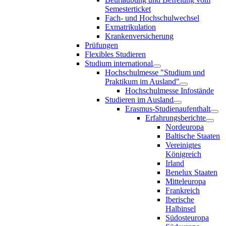
Semesterticket
Fach- und Hochschulwechsel
Exmatrikulation
Krankenversicherung
Prüfungen
Flexibles Studieren
Studium international
Hochschulmesse "Studium und
Praktikum im Ausland"
Hochschulmesse Infostände
Studieren im Ausland
Erasmus-Studienaufenthalt
Erfahrungsberichte
Nordeuropa
Baltische Staaten
Vereinigtes
Königreich
Irland
Benelux Staaten
Mitteleuropa
Frankreich
Iberische
Halbinsel
Südosteuropa