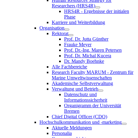
Human Resources Strategy for
Researchers (HRS4R)
HRS4R - Ergebnisse der initialen
Phase
Karriere und Weiterbildung
Organisation
Rektorat
Prof. Dr. Jutta Günther
Frauke Meyer
Prof. Dr.-Ing. Maren Petersen
Prof. Dr. Michal Kucera
Dr. Mandy Boehnke
Alle Fachbereiche
Research Faculty MARUM - Zentrum für
Marine Umweltwissenschaften
Akademische Selbstverwaltung
Verwaltung und Betrieb
Datenschutz und
Informationssicherheit
Organigramm der Universität
Bremen
Chief Digital Officer (CDO)
Hochschulkommunikation und -marketing
Aktuelle Meldungen
Personalia