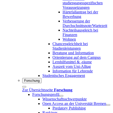
studiengangsspezifischen
Voraussetzungen
Härtefallantrag bei der
Bewerbung
Verbesserung der
Durchschnittsnote/Wartezeit
Nachteilsausgleich bei
Finanzen
Wohnen
Chancengleichheit bei
Studienleistungen
Beratung und Information
Orientierung auf dem Campus
Lernhilfsmittel & -räume
Auszeit vom Uni-Alltag
Information für Lehrende
Studentisches Engagement
Forschung
Zur Übersichtsseite
Forschung
Forschungsprofil
Wissenschaftsschwerpunkte
Open Access an der Universität Bremen
Predatory Publishing
Rankings