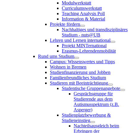
Modulwerkstatt
Curriculumswerkstatt
Teaching Analysis Poll
Information & Material
Projekte fördern
Nachhaltiges und transdisziplinäres
Studium - nuts@UB
Lehren und Lernen international
Projekt MINTernational
Erasmus-Lehrendenmobilität
Rund ums Studium
Campus: Wissenswertes und Tipps
Wohnen in Bremen
Studienfinanzierung und Jobben
Familienfreundliches Studium
Studieren mit Beeinträchtigung
Studentische Gruppenangebote
Gesprächsgruppe für
Studierende aus dem
Autismusspektrum (z.B.
Asperger)
Studienplatzbewerbung &
Studieneinstieg
Nachteilsausgleich beim
Erbringen der