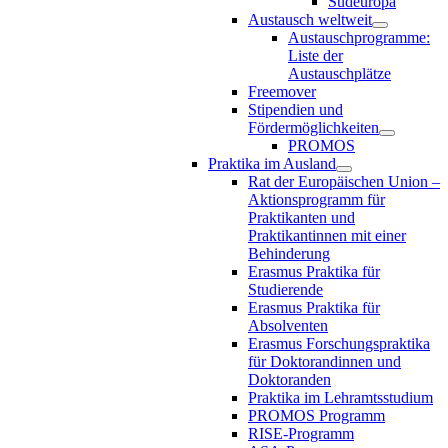
Südeuropa
Austausch weltweit
Austauschprogramme:
Liste der
Austauschplätze
Freemover
Stipendien und
Fördermöglichkeiten
PROMOS
Praktika im Ausland
Rat der Europäischen Union –
Aktionsprogramm für
Praktikanten und
Praktikantinnen mit einer
Behinderung
Erasmus Praktika für
Studierende
Erasmus Praktika für
Absolventen
Erasmus Forschungspraktika
für Doktorandinnen und
Doktoranden
Praktika im Lehramtsstudium
PROMOS Programm
RISE-Programm