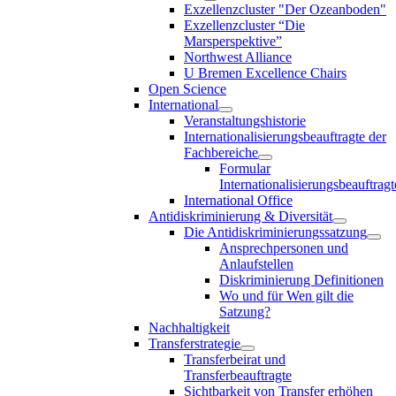
Exzellenzcluster "Der Ozeanboden"
Exzellenzcluster “Die
Marsperspektive”
Northwest Alliance
U Bremen Excellence Chairs
Open Science
International
Veranstaltungshistorie
Internationalisierungsbeauftragte der
Fachbereiche
Formular
Internationalisierungsbeauftragt
International Office
Antidiskriminierung & Diversität
Die Antidiskriminierungssatzung
Ansprechpersonen und
Anlaufstellen
Diskriminierung Definitionen
Wo und für Wen gilt die
Satzung?
Nachhaltigkeit
Transferstrategie
Transferbeirat und
Transferbeauftragte
Sichtbarkeit von Transfer erhöhen