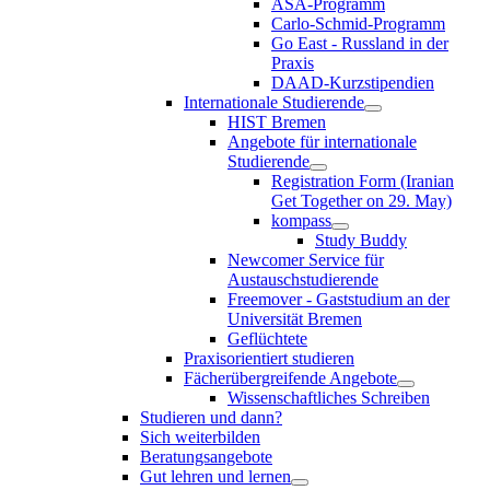
ASA-Programm
Carlo-Schmid-Programm
Go East - Russland in der
Praxis
DAAD-Kurzstipendien
Internationale Studierende
HIST Bremen
Angebote für internationale
Studierende
Registration Form (Iranian
Get Together on 29. May)
kompass
Study Buddy
Newcomer Service für
Austauschstudierende
Freemover - Gaststudium an der
Universität Bremen
Geflüchtete
Praxisorientiert studieren
Fächerübergreifende Angebote
Wissenschaftliches Schreiben
Studieren und dann?
Sich weiterbilden
Beratungsangebote
Gut lehren und lernen