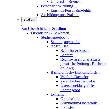
Universität Bremen
Personalentwicklung
Erasmus-Personalmobilität
Ausbildung und Praktika
Studium
Zur Übersichtsseite
Studium
Orientieren & Bewerben
Studienangebot
Studiengangssuche
Abschlüsse
Bachelor & Master
Lehramt
Rechtswissenschaft (Erste
juristische Prüfung / Bachelor
of Laws)
Bachelor fachwissenschaftlich
Vollfach-Bachelor
Zwei-Fächer-Bachelor
Überschneidungsfreies
Lehrangebot
Lehramt
Grundschule
Gymnasium/Oberschule
Inklusive