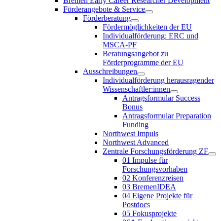
Bremen Early Career Researcher Development
Förderangebote & Service
Förderberatung
Fördermöglichkeiten der EU
Individualförderung: ERC und
MSCA-PF
Beratungsangebot zu
Förderprogramme der EU
Ausschreibungen
Individualförderung herausragender
Wissenschaftler:innen
Antragsformular Success
Bonus
Antragsformular Preparation
Funding
Northwest Impuls
Northwest Advanced
Zentrale Forschungsförderung ZF
01 Impulse für
Forschungsvorhaben
02 Konferenzreisen
03 BremenIDEA
04 Eigene Projekte für
Postdocs
05 Fokusprojekte