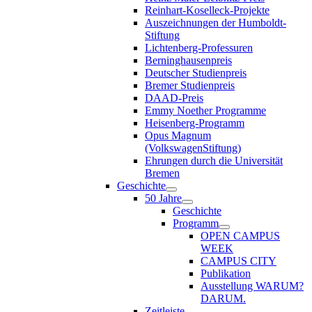
Reinhart-Koselleck-Projekte
Auszeichnungen der Humboldt-
Stiftung
Lichtenberg-Professuren
Berninghausenpreis
Deutscher Studienpreis
Bremer Studienpreis
DAAD-Preis
Emmy Noether Programme
Heisenberg-Programm
Opus Magnum
(VolkswagenStiftung)
Ehrungen durch die Universität
Bremen
Geschichte
50 Jahre
Geschichte
Programm
OPEN CAMPUS
WEEK
CAMPUS CITY
Publikation
Ausstellung WARUM?
DARUM.
Zeitleiste