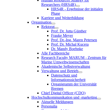
Human Resources Strategy for
Researchers (HRS4R)
HRS4R - Ergebnisse der initialen
Phase
Karriere und Weiterbildung
Organisation
Rektorat
Prof. Dr. Jutta Günther
Frauke Meyer
Prof. Dr.-Ing. Maren Petersen
Prof. Dr. Michal Kucera
Dr. Mandy Boehnke
Alle Fachbereiche
Research Faculty MARUM - Zentrum für
Marine Umweltwissenschaften
Akademische Selbstverwaltung
Verwaltung und Betrieb
Datenschutz und
Informationssicherheit
Organigramm der Universität
Bremen
Chief Digital Officer (CDO)
Hochschulkommunikation und -marketing
Aktuelle Meldungen
Personalia