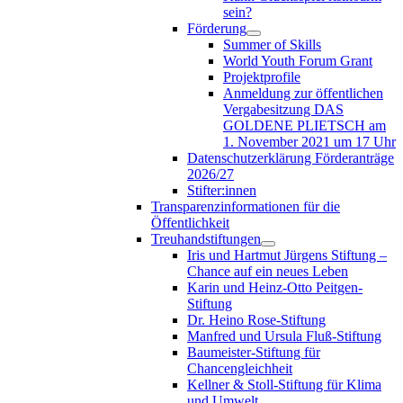
sein?
Förderung
Summer of Skills
World Youth Forum Grant
Projektprofile
Anmeldung zur öffentlichen
Vergabesitzung DAS
GOLDENE PLIETSCH am
1. November 2021 um 17 Uhr
Datenschutzerklärung Förderanträge
2026/27
Stifter:innen
Transparenzinformationen für die
Öffentlichkeit
Treuhandstiftungen
Iris und Hartmut Jürgens Stiftung –
Chance auf ein neues Leben
Karin und Heinz-Otto Peitgen-
Stiftung
Dr. Heino Rose-Stiftung
Manfred und Ursula Fluß-Stiftung
Baumeister-Stiftung für
Chancengleichheit
Kellner & Stoll-Stiftung für Klima
und Umwelt