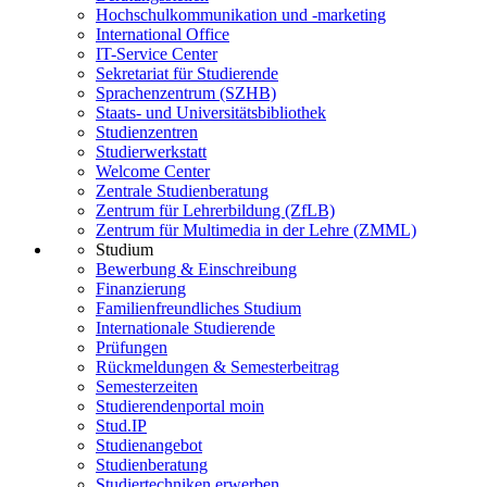
Hochschulkommunikation und -marketing
International Office
IT-Service Center
Sekretariat für Studierende
Sprachenzentrum (SZHB)
Staats- und Universitätsbibliothek
Studienzentren
Studierwerkstatt
Welcome Center
Zentrale Studienberatung
Zentrum für Lehrerbildung (ZfLB)
Zentrum für Multimedia in der Lehre (ZMML)
Studium
Bewerbung & Einschreibung
Finanzierung
Familienfreundliches Studium
Internationale Studierende
Prüfungen
Rückmeldungen & Semesterbeitrag
Semesterzeiten
Studierendenportal moin
Stud.IP
Studienangebot
Studienberatung
Studiertechniken erwerben