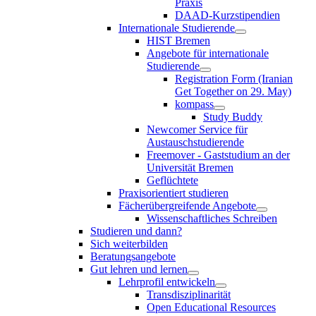
Praxis
DAAD-Kurzstipendien
Internationale Studierende
HIST Bremen
Angebote für internationale
Studierende
Registration Form (Iranian
Get Together on 29. May)
kompass
Study Buddy
Newcomer Service für
Austauschstudierende
Freemover - Gaststudium an der
Universität Bremen
Geflüchtete
Praxisorientiert studieren
Fächerübergreifende Angebote
Wissenschaftliches Schreiben
Studieren und dann?
Sich weiterbilden
Beratungsangebote
Gut lehren und lernen
Lehrprofil entwickeln
Transdisziplinarität
Open Educational Resources