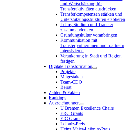
und Wertschätzung für
Transferaktivitäten ausdrücken
Transferkompetenzen stärken und
Unterstützungsstrukturen etablieren
Lehre, Studium und Transfer
zusammendenken
Gründungskultur voranbringen
Kommunikation mit
Transferpartnerinnen und -partnern
intensivieren
Verankerung in Stadt und Region
festigen
Digitale Transformation
Projekte
Mitgestalten
Team-CDO
Beirat
Zahlen & Fakten
Rankings
Auszeichnungen
U Bremen Excellence Chairs
ERC Grants
EIC Grants
Leibniz-Preis
Heinz Maier-Leibnitz-Preis