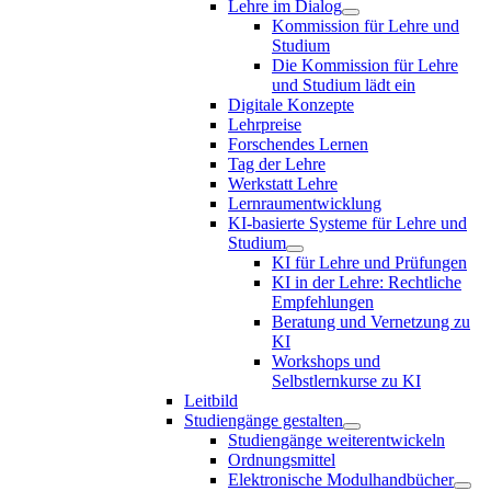
Lehre im Dialog
Kommission für Lehre und
Studium
Die Kommission für Lehre
und Studium lädt ein
Digitale Konzepte
Lehrpreise
Forschendes Lernen
Tag der Lehre
Werkstatt Lehre
Lernraumentwicklung
KI-basierte Systeme für Lehre und
Studium
KI für Lehre und Prüfungen
KI in der Lehre: Rechtliche
Empfehlungen
Beratung und Vernetzung zu
KI
Workshops und
Selbstlernkurse zu KI
Leitbild
Studiengänge gestalten
Studiengänge weiterentwickeln
Ordnungsmittel
Elektronische Modulhandbücher