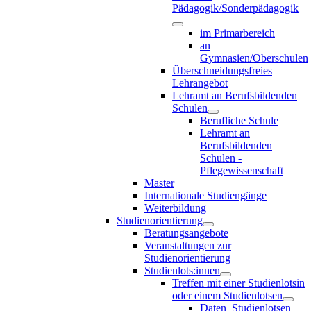
Pädagogik/Sonderpädagogik
im Primarbereich
an
Gymnasien/Oberschulen
Überschneidungsfreies
Lehrangebot
Lehramt an Berufsbildenden
Schulen
Berufliche Schule
Lehramt an
Berufsbildenden
Schulen -
Pflegewissenschaft
Master
Internationale Studiengänge
Weiterbildung
Studienorientierung
Beratungsangebote
Veranstaltungen zur
Studienorientierung
Studienlots:innen
Treffen mit einer Studienlotsin
oder einem Studienlotsen
Daten_Studienlotsen