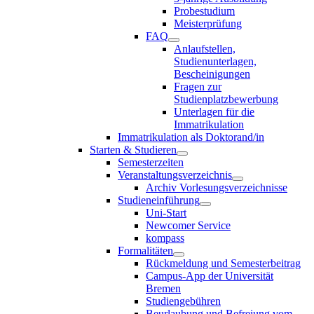
Probestudium
Meisterprüfung
FAQ
Anlaufstellen,
Studienunterlagen,
Bescheinigungen
Fragen zur
Studienplatzbewerbung
Unterlagen für die
Immatrikulation
Immatrikulation als Doktorand/in
Starten & Studieren
Semesterzeiten
Veranstaltungsverzeichnis
Archiv Vorlesungsverzeichnisse
Studieneinführung
Uni-Start
Newcomer Service
kompass
Formalitäten
Rückmeldung und Semesterbeitrag
Campus-App der Universität
Bremen
Studiengebühren
Beurlaubung und Befreiung vom