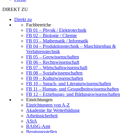
DIREKT ZU
Direkt zu
Fachbereiche
FB 01 – Physik / Elektrotechnik
FB 02 – Biologie / Chemie
FB 03 – Mathematik / Informatik
FB 04 – Produktionstechnik – Maschinenbau &
Verfahrenstechnik
FB 05 – Geowissenschaften
FB 06 – Rechtswissenschaft
FB 07 – Wirtschaftswissenschaft
FB 08 – Sozialwissenschaften
FB 09 – Kulturwissenschaften
FB 10 – Sprach- und Literaturwissenschaften
FB 11 – Human- und Gesundheitswissenschaften
FB 12 – Erziehungs- und Bildungswissenschaften
Einrichtungen
Einrichtungen von A-Z
Akademie für Weiterbildung
Arbeitssicherheit
AStA
BAföG-Amt
Beratungsstellen