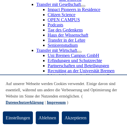
Transfer mit Gesellschaft
Impact Pioneers in Residence
Citizen Science
OPEN CAMPUS
Podcasts
Tag des Gedenkens
Haus der Wissenschaft
Transfer in der Lehre
Seniorenstudium
Transfer mit Wirtschaft
Uni Bremen Campus GmbH
Erfindungen und Schutzrechte
Partnerschaften und Beteiligungen
Recruiting an der Universität Bremen
Weiterbildung an der Universität Bremen
Transfer mit Schule
Auf unserer Webseite werden Cookies verwendet. Einige davon sind
Schülerinnen und Schüler
essentiell, während uns andere die Verbesserung und Optimierung der
MINT-Schnupperstudium
Schulklassen
Website im Sinne der Nutzenden ermöglichen. (
Lehrkräfte
Datenschutzerklärung
|
Impressum
)
Gründungsunterstützung
UniTransfer - Servicestelle für Transferaktivitäten
Einstellungen
Ablehnen
Akzeptieren
Transfermagazin der Universität Bremen
Transferpreis der Universität Bremen