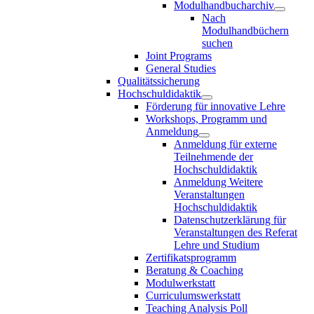
Modulhandbucharchiv
Nach
Modulhandbüchern
suchen
Joint Programs
General Studies
Qualitätssicherung
Hochschuldidaktik
Förderung für innovative Lehre
Workshops, Programm und
Anmeldung
Anmeldung für externe
Teilnehmende der
Hochschuldidaktik
Anmeldung Weitere
Veranstaltungen
Hochschuldidaktik
Datenschutzerklärung für
Veranstaltungen des Referat
Lehre und Studium
Zertifikatsprogramm
Beratung & Coaching
Modulwerkstatt
Curriculumswerkstatt
Teaching Analysis Poll