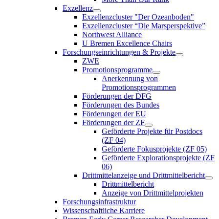
Exzellenz
Exzellenzcluster "Der Ozeanboden"
Exzellenzcluster “Die Marsperspektive”
Northwest Alliance
U Bremen Excellence Chairs
Forschungseinrichtungen & Projekte
ZWE
Promotionsprogramme
Anerkennung von
Promotionsprogrammen
Förderungen der DFG
Förderungen des Bundes
Förderungen der EU
Förderungen der ZF
Geförderte Projekte für Postdocs
(ZF 04)
Geförderte Fokusprojekte (ZF 05)
Geförderte Explorationsprojekte (ZF
06)
Drittmittelanzeige und Drittmittelbericht
Drittmittelbericht
Anzeige von Drittmittelprojekten
Forschungsinfrastruktur
Wissenschaftliche Karriere