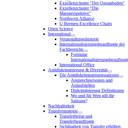
Exzellenzcluster "Der Ozeanboden"
Exzellenzcluster “Die
Marsperspektive”
Northwest Alliance
U Bremen Excellence Chairs
Open Science
International
Veranstaltungshistorie
Internationalisierungsbeauftragte der
Fachbereiche
Formular
Internationalisierungsbeauftragt
International Office
Antidiskriminierung & Diversität
Die Antidiskriminierungssatzung
Ansprechpersonen und
Anlaufstellen
Diskriminierung Definitionen
Wo und für Wen gilt die
Satzung?
Nachhaltigkeit
Transferstrategie
Transferbeirat und
Transferbeauftragte
Sichtbarkeit von Transfer erhöhen