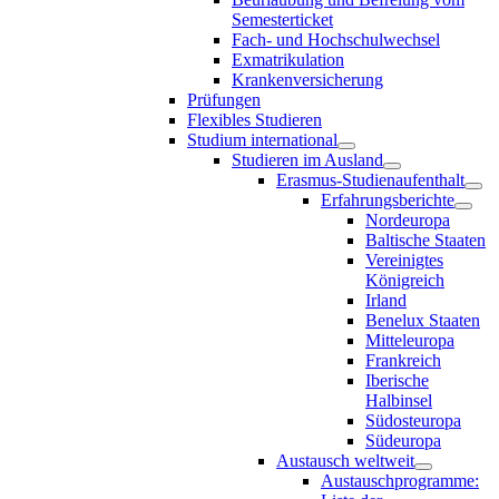
Semesterticket
Fach- und Hochschulwechsel
Exmatrikulation
Krankenversicherung
Prüfungen
Flexibles Studieren
Studium international
Studieren im Ausland
Erasmus-Studienaufenthalt
Erfahrungsberichte
Nordeuropa
Baltische Staaten
Vereinigtes
Königreich
Irland
Benelux Staaten
Mitteleuropa
Frankreich
Iberische
Halbinsel
Südosteuropa
Südeuropa
Austausch weltweit
Austauschprogramme: