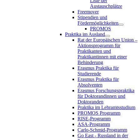
Liste der
Austauschplätze
Freemover
Stipendien und
Fördermöglichkeiten
PROMOS
Praktika im Ausland
Rat der Europäischen Union –
Aktionsprogramm für
Praktikanten und
Praktikantinnen mit einer
Behinderung
Erasmus Praktika für
Studierende
Erasmus Praktika für
Absolventen
Erasmus Forschungspraktika
für Doktorandinnen und
Doktoranden
Praktika im Lehramtsstudium
PROMOS Programm
RISE-Programm
ASA-Programm
Carlo-Schmid-Programm
Go East - Russland in der