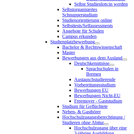
Selbst Studienlots:in werden
Selbstorganisiertes
Schnupperstudium
Studienorientierung online
Selbsttests/Selfassessments
Angebote für Schulen
Campus erkunden
Studienplatzbewerbung
Bachelor & Rechtswissenschaft
Master
Bewerbungen aus dem Ausland
Deutschkenntnisse
Sprachschulen in
Bremen
Austauschstudierende
Vorbereitungsstudium
Bewerbungen EU
Bewerbungen Nicht-EU
Freemover - Gaststudium
Studium für Geflüchtete
Neben- & Gasthörer
Hochschulzugangsberechtigung /
Studieren ohne Abitur
Hochschulzugang über eine
3-jährige Ausbildung