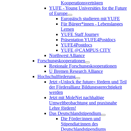
Kooperationsverträgen
YUFE - Young Universities for the Future
of Europe
Europäisch studieren mit YUFE
Für Bürger*innen - Lebenslanges
Lernen
YUFE Staff Journey
Präsentation YUFE4Postdocs
YUFE4Postdocs
YUFE @CAMPUS CITY
Northwest Alliance
Forschungskooperationen
Regionale Forschungskooperationen
U Bremen Research Alliance
Hochschulförderung
Jetzt »Unlock the future« fördern und Teil
der Förderallianz Bildungsgerechtigkeit
werden
Jetzt mit MoleNet nachhaltige
Umweltbeobachtung und praxisnahe
Lehre fördern!
Das Deutschlandstipendium
Die Förder:innen und
Stipendiat:innen des
Deutschlandstipendiums