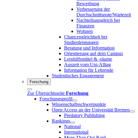
Bewerbung
Verbesserung der
Durchschnittsnote/Wartezeit
Nachteilsausgleich bei
Finanzen
Wohnen
Chancengleichheit bei
Studienleistungen
Beratung und Information
Orientierung auf dem Campus
Lernhilfsmittel & -räume
Auszeit vom Uni-Alltag
Information für Lehrende
Studentisches Engagement
Forschung
Zur Übersichtsseite
Forschung
Forschungsprofil
Wissenschaftsschwerpunkte
Open Access an der Universität Bremen
Predatory Publishing
Rankings
National
International
More Than Our Rank