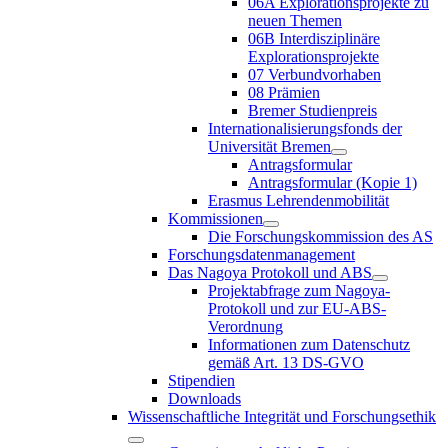
06A Explorationsprojekte zu
neuen Themen
06B Interdisziplinäre
Explorationsprojekte
07 Verbundvorhaben
08 Prämien
Bremer Studienpreis
Internationalisierungsfonds der
Universität Bremen
Antragsformular
Antragsformular (Kopie 1)
Erasmus Lehrendenmobilität
Kommissionen
Die Forschungskommission des AS
Forschungsdatenmanagement
Das Nagoya Protokoll und ABS
Projektabfrage zum Nagoya-
Protokoll und zur EU-ABS-
Verordnung
Informationen zum Datenschutz
gemäß Art. 13 DS-GVO
Stipendien
Downloads
Wissenschaftliche Integrität und Forschungsethik