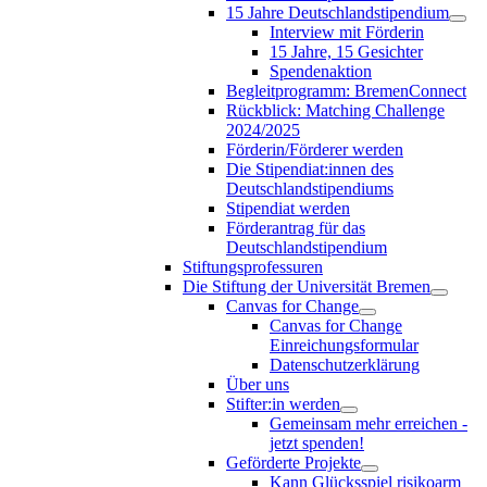
15 Jahre Deutschlandstipendium
Interview mit Förderin
15 Jahre, 15 Gesichter
Spendenaktion
Begleitprogramm: BremenConnect
Rückblick: Matching Challenge
2024/2025
Förderin/Förderer werden
Die Stipendiat:innen des
Deutschlandstipendiums
Stipendiat werden
Förderantrag für das
Deutschlandstipendium
Stiftungsprofessuren
Die Stiftung der Universität Bremen
Canvas for Change
Canvas for Change
Einreichungsformular
Datenschutzerklärung
Über uns
Stifter:in werden
Gemeinsam mehr erreichen -
jetzt spenden!
Geförderte Projekte
Kann Glücksspiel risikoarm