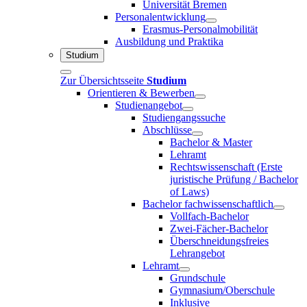
Universität Bremen
Personalentwicklung
Erasmus-Personalmobilität
Ausbildung und Praktika
Studium
Zur Übersichtsseite
Studium
Orientieren & Bewerben
Studienangebot
Studiengangssuche
Abschlüsse
Bachelor & Master
Lehramt
Rechtswissenschaft (Erste
juristische Prüfung / Bachelor
of Laws)
Bachelor fachwissenschaftlich
Vollfach-Bachelor
Zwei-Fächer-Bachelor
Überschneidungsfreies
Lehrangebot
Lehramt
Grundschule
Gymnasium/Oberschule
Inklusive