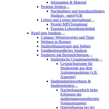
Information & Material
Projekte fördern
Nachhaltiges und transdisziplinäres
Studium - nuts@UB
Lehren und Lernen international
Projekt MINTernational
Erasmus-Lehrendenmobilität
Rund ums Studium
Campus: Wissenswertes und Tipps
Wohnen in Bremen
Studienfinanzierung und Jobben
Familienfreundliches Studium
Studieren mit Beeinträchtigung
Studentische Gruppenangebote
Gesprächsgruppe für
Studierende aus dem
Autismusspektrum (z.B.
Asperger)
Studienplatzbewerbung &
Studieneinstieg
Nachteilsausgleich beim
Erbringen der
studiengangsspezifischen
Voraussetzungen
Härtefallantrag bei der