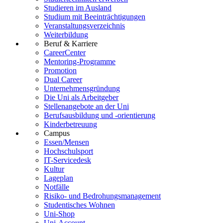
Studieren im Ausland
Studium mit Beeinträchtigungen
Veranstaltungsverzeichnis
Weiterbildung
Beruf & Karriere
CareerCenter
Mentoring-Programme
Promotion
Dual Career
Unternehmensgründung
Die Uni als Arbeitgeber
Stellenangebote an der Uni
Berufsausbildung und -orientierung
Kinderbetreuung
Campus
Essen/Mensen
Hochschulsport
IT-Servicedesk
Kultur
Lageplan
Notfälle
Risiko- und Bedrohungsmanagement
Studentisches Wohnen
Uni-Shop
Uni-Account