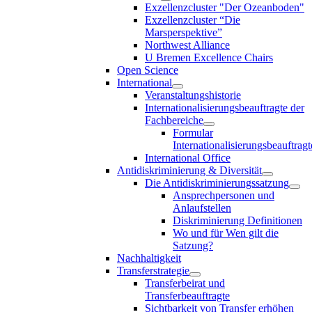
Exzellenzcluster "Der Ozeanboden"
Exzellenzcluster “Die
Marsperspektive”
Northwest Alliance
U Bremen Excellence Chairs
Open Science
International
Veranstaltungshistorie
Internationalisierungsbeauftragte der
Fachbereiche
Formular
Internationalisierungsbeauftragt
International Office
Antidiskriminierung & Diversität
Die Antidiskriminierungssatzung
Ansprechpersonen und
Anlaufstellen
Diskriminierung Definitionen
Wo und für Wen gilt die
Satzung?
Nachhaltigkeit
Transferstrategie
Transferbeirat und
Transferbeauftragte
Sichtbarkeit von Transfer erhöhen