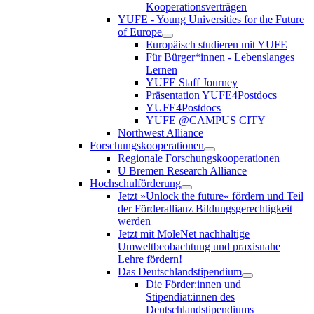
Kooperationsverträgen
YUFE - Young Universities for the Future
of Europe
Europäisch studieren mit YUFE
Für Bürger*innen - Lebenslanges
Lernen
YUFE Staff Journey
Präsentation YUFE4Postdocs
YUFE4Postdocs
YUFE @CAMPUS CITY
Northwest Alliance
Forschungskooperationen
Regionale Forschungskooperationen
U Bremen Research Alliance
Hochschulförderung
Jetzt »Unlock the future« fördern und Teil
der Förderallianz Bildungsgerechtigkeit
werden
Jetzt mit MoleNet nachhaltige
Umweltbeobachtung und praxisnahe
Lehre fördern!
Das Deutschlandstipendium
Die Förder:innen und
Stipendiat:innen des
Deutschlandstipendiums