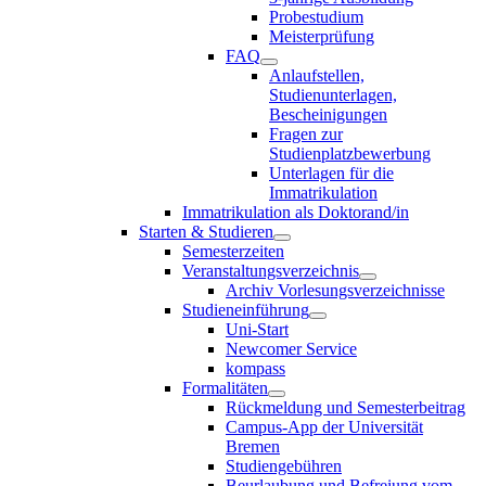
Probestudium
Meisterprüfung
FAQ
Anlaufstellen,
Studienunterlagen,
Bescheinigungen
Fragen zur
Studienplatzbewerbung
Unterlagen für die
Immatrikulation
Immatrikulation als Doktorand/in
Starten & Studieren
Semesterzeiten
Veranstaltungsverzeichnis
Archiv Vorlesungsverzeichnisse
Studieneinführung
Uni-Start
Newcomer Service
kompass
Formalitäten
Rückmeldung und Semesterbeitrag
Campus-App der Universität
Bremen
Studiengebühren
Beurlaubung und Befreiung vom