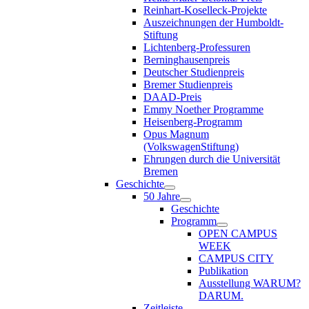
Reinhart-Koselleck-Projekte
Auszeichnungen der Humboldt-
Stiftung
Lichtenberg-Professuren
Berninghausenpreis
Deutscher Studienpreis
Bremer Studienpreis
DAAD-Preis
Emmy Noether Programme
Heisenberg-Programm
Opus Magnum
(VolkswagenStiftung)
Ehrungen durch die Universität
Bremen
Geschichte
50 Jahre
Geschichte
Programm
OPEN CAMPUS
WEEK
CAMPUS CITY
Publikation
Ausstellung WARUM?
DARUM.
Zeitleiste