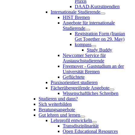
Praxis
DAAD-Kurzstipendien
Internationale Studierende
HIST Bremen
Angebote für internationale
Studierende
Registration Form (Iranian
Get Together on 29. May)
kompass
Study Buddy
Newcomer Service für
Austauschstudierende
Freemover - Gaststudium an der
Universität Bremen
Geflüchtete
Praxisorientiert studieren
Fächerübergreifende Angebote
Wissenschaftliches Schreiben
Studieren und dann?
Sich weiterbilden
Beratungsangebote
Gut lehren und lernen
Lehrprofil entwickeln
Transdisziplinarität
Open Educational Resources