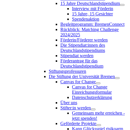
15 Jahre Deutschlandstipendium
Interview mit Förderin
15 Jahre, 15 Gesichter
Spendenaktion
Begleitprogramm: BremenConnect
Rückblick: Matching Challenge
2024/2025
Förderin/Förderer werden
Die Stipendiat:innen des
Deutschlandstipendiums
Stipendiat werden
Förderantrag für das
Deutschlandstipendium
Stiftungsprofessuren
Die Stiftung der Universität Bremen
Canvas for Change
Canvas for Change
Einreichungsformular
Datenschutzerklärung
Über uns
Stifter:in werden
Gemeinsam mehr erreichen -
jetzt spenden!
Geförderte Projekte
Kann Glücksspiel risikoarm