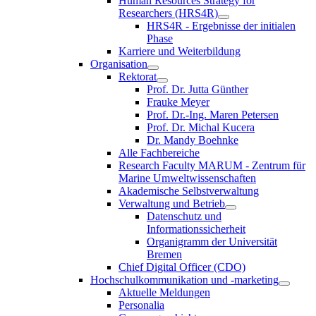
Human Resources Strategy for
Researchers (HRS4R)
HRS4R - Ergebnisse der initialen
Phase
Karriere und Weiterbildung
Organisation
Rektorat
Prof. Dr. Jutta Günther
Frauke Meyer
Prof. Dr.-Ing. Maren Petersen
Prof. Dr. Michal Kucera
Dr. Mandy Boehnke
Alle Fachbereiche
Research Faculty MARUM - Zentrum für
Marine Umweltwissenschaften
Akademische Selbstverwaltung
Verwaltung und Betrieb
Datenschutz und
Informationssicherheit
Organigramm der Universität
Bremen
Chief Digital Officer (CDO)
Hochschulkommunikation und -marketing
Aktuelle Meldungen
Personalia