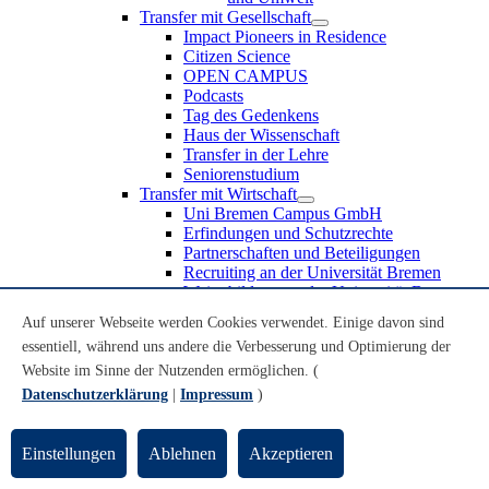
Transfer mit Gesellschaft
Impact Pioneers in Residence
Citizen Science
OPEN CAMPUS
Podcasts
Tag des Gedenkens
Haus der Wissenschaft
Transfer in der Lehre
Seniorenstudium
Transfer mit Wirtschaft
Uni Bremen Campus GmbH
Erfindungen und Schutzrechte
Partnerschaften und Beteiligungen
Recruiting an der Universität Bremen
Weiterbildung an der Universität Bremen
Transfer mit Schule
Auf unserer Webseite werden Cookies verwendet. Einige davon sind
Schülerinnen und Schüler
essentiell, während uns andere die Verbesserung und Optimierung der
MINT-Schnupperstudium
Schulklassen
Website im Sinne der Nutzenden ermöglichen. (
Lehrkräfte
Datenschutzerklärung
|
Impressum
)
Gründungsunterstützung
UniTransfer - Servicestelle für Transferaktivitäten
Einstellungen
Ablehnen
Akzeptieren
Transfermagazin der Universität Bremen
Transferpreis der Universität Bremen