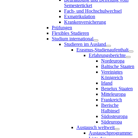
Semesterticket
Fach- und Hochschulwechsel
Exmatrikulation
Krankenversicherung
Prüfungen
Flexibles Studieren
Studium international
Studieren im Ausland
Erasmus-Studienaufenthalt
Erfahrungsberichte
Nordeuropa
Baltische Staaten
Vereinigtes
Königreich
Irland
Benelux Staaten
Mitteleuropa
Frankreich
Iberische
Halbinsel
Südosteuropa
Südeuropa
Austausch weltweit
Austauschprogramme: