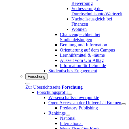
Bewerbung
Verbesserung der
Durchschnittsnote/Wartezeit
Nachteilsausgleich bei
Finanzen
Wohnen
Chancengleichheit bei
Studienleistungen
Beratung und Information
Orientierung auf dem Campus
Lernhilfsmittel & -räume
Auszeit vom Uni-Alltag
Information für Lehrende
Studentisches Engagement
Forschung
Zur Übersichtsseite
Forschung
Forschungsprofil
Wissenschaftsschwerpunkte
Open Access an der Universität Bremen
Predatory Publishing
Rankings
National
International
More Than Our Rank