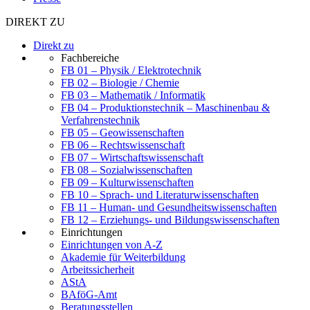
DIREKT ZU
Direkt zu
Fachbereiche
FB 01 – Physik / Elektrotechnik
FB 02 – Biologie / Chemie
FB 03 – Mathematik / Informatik
FB 04 – Produktionstechnik – Maschinenbau &
Verfahrenstechnik
FB 05 – Geowissenschaften
FB 06 – Rechtswissenschaft
FB 07 – Wirtschaftswissenschaft
FB 08 – Sozialwissenschaften
FB 09 – Kulturwissenschaften
FB 10 – Sprach- und Literaturwissenschaften
FB 11 – Human- und Gesundheitswissenschaften
FB 12 – Erziehungs- und Bildungswissenschaften
Einrichtungen
Einrichtungen von A-Z
Akademie für Weiterbildung
Arbeitssicherheit
AStA
BAföG-Amt
Beratungsstellen