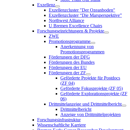
Exzellenz
Exzellenzcluster "Der Ozeanboden"
Exzellenzcluster “Die Marsperspektive”
Northwest Alliance
U Bremen Excellence Chairs
Forschungseinrichtungen & Projekte
ZWE
Promotionsprogramme
Anerkennung von
Promotionsprogrammen
Förderungen der DFG
Förderungen des Bundes
Förderungen der EU
Förderungen der ZF
Geförderte Projekte für Postdocs
(ZF 04)
Geförderte Fokusprojekte (ZF 05)
Geförderte Explorationsprojekte (ZF
06)
Drittmittelanzeige und Drittmittelbericht
Drittmittelbericht
Anzeige von Drittmittelprojekten
Forschungsinfrastruktur
Wissenschaftliche Karriere