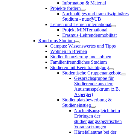
Information & Material
Projekte fördern
Nachhaltiges und transdisziplinäres
Studium - nuts@UB
Lehren und Lernen international
Projekt MINTernational
Erasmus-Lehrendenmobilität
Rund ums Studium
Campus: Wissenswertes und Tipps
Wohnen in Bremen
Studienfinanzierung und Jobben
Familienfreundliches Studium
Studieren mit Beeinträchtigung
Studentische Gruppenangebote
Gesprächsgruppe für
Studierende aus dem
Autismusspektrum (z.B.
Asperger)
Studienplatzbewerbung &
Studieneinstieg
Nachteilsausgleich beim
Erbringen der
studiengangsspezifischen
Voraussetzungen
Härtefallantrag bei der