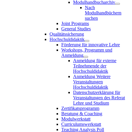
Modulhandbucharchiv
Nach
Modulhandbüchern
suchen
Joint Programs
General Studies
Qualitätssicherung
Hochschuldidaktik
Förderung für innovative Lehre
Workshops, Programm und
Anmeldung
Anmeldung für externe
Teilnehmende der
Hochschuldidaktik
Anmeldung Weitere
Veranstaltungen
Hochschuldidaktik
Datenschutzerklärung für
Veranstaltungen des Referat
Lehre und Studium
Zertifikatsprogramm
Beratung & Coaching
Modulwerkstatt
Curriculumswerkstatt
Teaching Analysis Poll