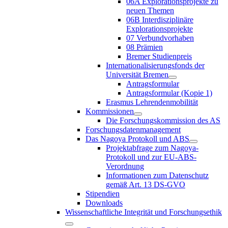
06A Explorationsprojekte zu
neuen Themen
06B Interdisziplinäre
Explorationsprojekte
07 Verbundvorhaben
08 Prämien
Bremer Studienpreis
Internationalisierungsfonds der
Universität Bremen
Antragsformular
Antragsformular (Kopie 1)
Erasmus Lehrendenmobilität
Kommissionen
Die Forschungskommission des AS
Forschungsdatenmanagement
Das Nagoya Protokoll und ABS
Projektabfrage zum Nagoya-
Protokoll und zur EU-ABS-
Verordnung
Informationen zum Datenschutz
gemäß Art. 13 DS-GVO
Stipendien
Downloads
Wissenschaftliche Integrität und Forschungsethik