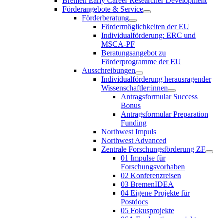
Bremen Early Career Researcher Development
Förderangebote & Service
Förderberatung
Fördermöglichkeiten der EU
Individualförderung: ERC und
MSCA-PF
Beratungsangebot zu
Förderprogramme der EU
Ausschreibungen
Individualförderung herausragender
Wissenschaftler:innen
Antragsformular Success
Bonus
Antragsformular Preparation
Funding
Northwest Impuls
Northwest Advanced
Zentrale Forschungsförderung ZF
01 Impulse für
Forschungsvorhaben
02 Konferenzreisen
03 BremenIDEA
04 Eigene Projekte für
Postdocs
05 Fokusprojekte