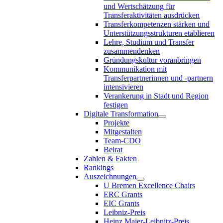
und Wertschätzung für
Transferaktivitäten ausdrücken
Transferkompetenzen stärken und
Unterstützungsstrukturen etablieren
Lehre, Studium und Transfer
zusammendenken
Gründungskultur voranbringen
Kommunikation mit
Transferpartnerinnen und -partnern
intensivieren
Verankerung in Stadt und Region
festigen
Digitale Transformation
Projekte
Mitgestalten
Team-CDO
Beirat
Zahlen & Fakten
Rankings
Auszeichnungen
U Bremen Excellence Chairs
ERC Grants
EIC Grants
Leibniz-Preis
Heinz Maier-Leibnitz-Preis