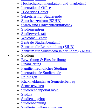
Hochschulkommunikation und -marketing
International Office
IT-Service Center
Sekretariat für Studierende
Sprachenzentrum (SZHB)
Staats- und Universitätsbibliothek
Studienzentren
Studierwerkstatt
Welcome Center
Zentrale Studienberatung
Zentrum für Lehrerbildung (ZfLB)
Zentrum für Multimedia in der Lehre (ZMML)
Studium
Bewerbung & Einschreibung
Finanzierung
Familienfreundliches Studium
Internationale Studierende
Prüfungen
Rückmeldungen & Semesterbeitrag
Semesterzeiten
Studierendenportal moin
Stud.IP
Studienangebot
Studienberatung
Studiertechniken erwerben