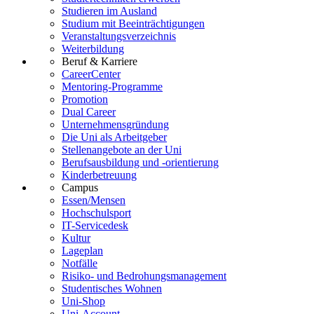
Studieren im Ausland
Studium mit Beeinträchtigungen
Veranstaltungsverzeichnis
Weiterbildung
Beruf & Karriere
CareerCenter
Mentoring-Programme
Promotion
Dual Career
Unternehmensgründung
Die Uni als Arbeitgeber
Stellenangebote an der Uni
Berufsausbildung und -orientierung
Kinderbetreuung
Campus
Essen/Mensen
Hochschulsport
IT-Servicedesk
Kultur
Lageplan
Notfälle
Risiko- und Bedrohungsmanagement
Studentisches Wohnen
Uni-Shop
Uni-Account