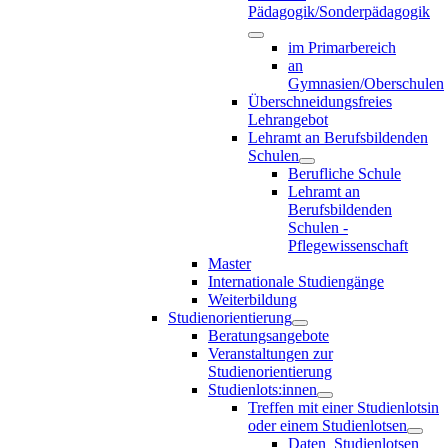
Pädagogik/Sonderpädagogik
im Primarbereich
an
Gymnasien/Oberschulen
Überschneidungsfreies
Lehrangebot
Lehramt an Berufsbildenden
Schulen
Berufliche Schule
Lehramt an
Berufsbildenden
Schulen -
Pflegewissenschaft
Master
Internationale Studiengänge
Weiterbildung
Studienorientierung
Beratungsangebote
Veranstaltungen zur
Studienorientierung
Studienlots:innen
Treffen mit einer Studienlotsin
oder einem Studienlotsen
Daten_Studienlotsen