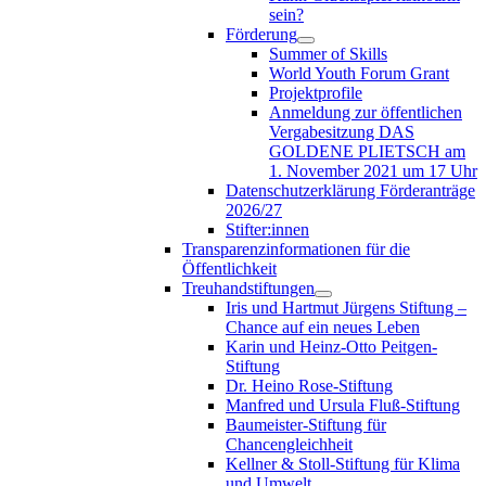
sein?
Förderung
Summer of Skills
World Youth Forum Grant
Projektprofile
Anmeldung zur öffentlichen
Vergabesitzung DAS
GOLDENE PLIETSCH am
1. November 2021 um 17 Uhr
Datenschutzerklärung Förderanträge
2026/27
Stifter:innen
Transparenzinformationen für die
Öffentlichkeit
Treuhandstiftungen
Iris und Hartmut Jürgens Stiftung –
Chance auf ein neues Leben
Karin und Heinz-Otto Peitgen-
Stiftung
Dr. Heino Rose-Stiftung
Manfred und Ursula Fluß-Stiftung
Baumeister-Stiftung für
Chancengleichheit
Kellner & Stoll-Stiftung für Klima
und Umwelt