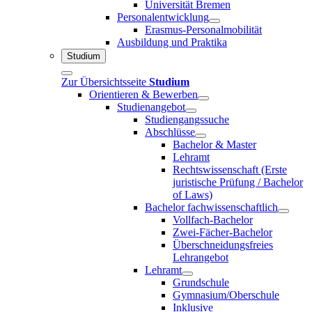
Universität Bremen
Personalentwicklung
Erasmus-Personalmobilität
Ausbildung und Praktika
Studium
Zur Übersichtsseite
Studium
Orientieren & Bewerben
Studienangebot
Studiengangssuche
Abschlüsse
Bachelor & Master
Lehramt
Rechtswissenschaft (Erste
juristische Prüfung / Bachelor
of Laws)
Bachelor fachwissenschaftlich
Vollfach-Bachelor
Zwei-Fächer-Bachelor
Überschneidungsfreies
Lehrangebot
Lehramt
Grundschule
Gymnasium/Oberschule
Inklusive