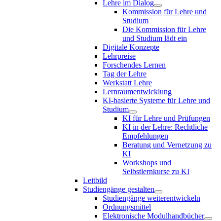
Lehre im Dialog
Kommission für Lehre und
Studium
Die Kommission für Lehre
und Studium lädt ein
Digitale Konzepte
Lehrpreise
Forschendes Lernen
Tag der Lehre
Werkstatt Lehre
Lernraumentwicklung
KI-basierte Systeme für Lehre und
Studium
KI für Lehre und Prüfungen
KI in der Lehre: Rechtliche
Empfehlungen
Beratung und Vernetzung zu
KI
Workshops und
Selbstlernkurse zu KI
Leitbild
Studiengänge gestalten
Studiengänge weiterentwickeln
Ordnungsmittel
Elektronische Modulhandbücher