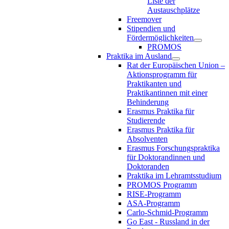
Liste der
Austauschplätze
Freemover
Stipendien und
Fördermöglichkeiten
PROMOS
Praktika im Ausland
Rat der Europäischen Union –
Aktionsprogramm für
Praktikanten und
Praktikantinnen mit einer
Behinderung
Erasmus Praktika für
Studierende
Erasmus Praktika für
Absolventen
Erasmus Forschungspraktika
für Doktorandinnen und
Doktoranden
Praktika im Lehramtsstudium
PROMOS Programm
RISE-Programm
ASA-Programm
Carlo-Schmid-Programm
Go East - Russland in der