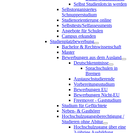
Selbst Studienlots:in werden
Selbstorganisiertes
Schnupperstudium
Studienorientierung online
Selbsttests/Selfassessments
Angebote für Schulen
Campus erkunden
Studienplatzbewerbung
Bachelor & Rechtswissenschaft
Master
Bewerbungen aus dem Ausland
Deutschkenntnisse
Sprachschulen in
Bremen
Austauschstudierende
Vorbereitungsstudium
Bewerbungen EU
Bewerbungen Nicht-EU
Freemover - Gaststudium
Studium für Geflüchtete
Neben- & Gasthörer
Hochschulzugangsberechtigung /
Studieren ohne Abitur
Hochschulzugang über eine
3-jährige Ausbildung