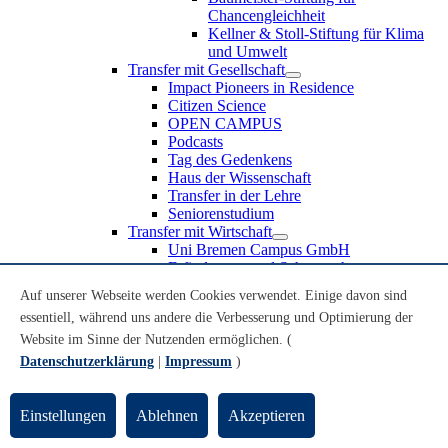
Chancengleichheit
Kellner & Stoll-Stiftung für Klima
und Umwelt
Transfer mit Gesellschaft
Impact Pioneers in Residence
Citizen Science
OPEN CAMPUS
Podcasts
Tag des Gedenkens
Haus der Wissenschaft
Transfer in der Lehre
Seniorenstudium
Transfer mit Wirtschaft
Uni Bremen Campus GmbH
Erfindungen und Schutzrechte
Partnerschaften und Beteiligungen
Auf unserer Webseite werden Cookies verwendet. Einige davon sind
Recruiting an der Universität Bremen
essentiell, während uns andere die Verbesserung und Optimierung der
Weiterbildung an der Universität Bremen
Transfer mit Schule
Website im Sinne der Nutzenden ermöglichen. (
Schülerinnen und Schüler
Datenschutzerklärung
|
Impressum
)
MINT-Schnupperstudium
Schulklassen
Lehrkräfte
Einstellungen
Ablehnen
Akzeptieren
Gründungsunterstützung
UniTransfer - Servicestelle für Transferaktivitäten