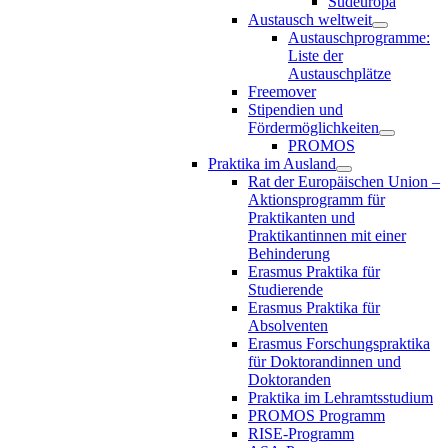
Südeuropa
Austausch weltweit
Austauschprogramme:
Liste der
Austauschplätze
Freemover
Stipendien und
Fördermöglichkeiten
PROMOS
Praktika im Ausland
Rat der Europäischen Union –
Aktionsprogramm für
Praktikanten und
Praktikantinnen mit einer
Behinderung
Erasmus Praktika für
Studierende
Erasmus Praktika für
Absolventen
Erasmus Forschungspraktika
für Doktorandinnen und
Doktoranden
Praktika im Lehramtsstudium
PROMOS Programm
RISE-Programm