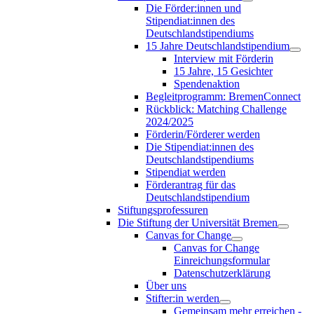
Die Förder:innen und
Stipendiat:innen des
Deutschlandstipendiums
15 Jahre Deutschlandstipendium
Interview mit Förderin
15 Jahre, 15 Gesichter
Spendenaktion
Begleitprogramm: BremenConnect
Rückblick: Matching Challenge
2024/2025
Förderin/Förderer werden
Die Stipendiat:innen des
Deutschlandstipendiums
Stipendiat werden
Förderantrag für das
Deutschlandstipendium
Stiftungsprofessuren
Die Stiftung der Universität Bremen
Canvas for Change
Canvas for Change
Einreichungsformular
Datenschutzerklärung
Über uns
Stifter:in werden
Gemeinsam mehr erreichen -