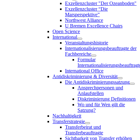
Exzellenzcluster "Der Ozeanboden"
Exzellenzcluster “Die
Marsperspektive”
Northwest Alliance
U Bremen Excellence Chairs
Open Science
International
Veranstaltungshistorie
Internationalisierungsbeauftragte der
Fachbereiche
Formular
Internationalisierungsbeauftragt
International Office
Antidiskriminierung & Diversität
Die Antidiskriminierungssatzung
Ansprechpersonen und
Anlaufstellen
Diskriminierung Definitionen
Wo und für Wen gilt die
Satzung?
Nachhaltigkeit
Transferstrategie
Transferbeirat und
Transferbeauftragte
Sichtbarkeit von Transfer erhöhen