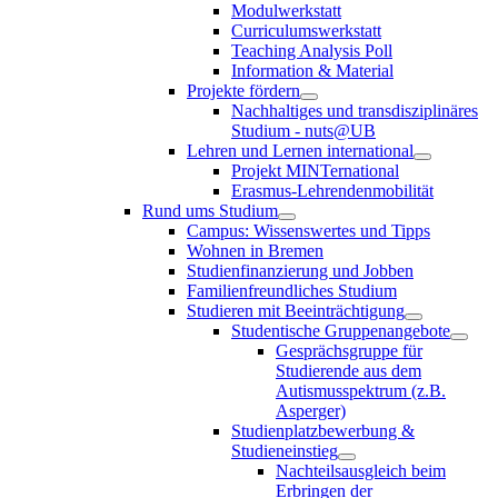
Modulwerkstatt
Curriculumswerkstatt
Teaching Analysis Poll
Information & Material
Projekte fördern
Nachhaltiges und transdisziplinäres
Studium - nuts@UB
Lehren und Lernen international
Projekt MINTernational
Erasmus-Lehrendenmobilität
Rund ums Studium
Campus: Wissenswertes und Tipps
Wohnen in Bremen
Studienfinanzierung und Jobben
Familienfreundliches Studium
Studieren mit Beeinträchtigung
Studentische Gruppenangebote
Gesprächsgruppe für
Studierende aus dem
Autismusspektrum (z.B.
Asperger)
Studienplatzbewerbung &
Studieneinstieg
Nachteilsausgleich beim
Erbringen der