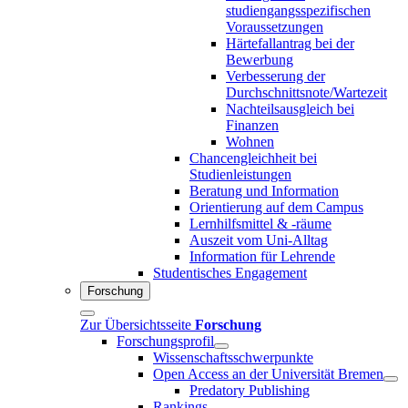
studiengangsspezifischen
Voraussetzungen
Härtefallantrag bei der
Bewerbung
Verbesserung der
Durchschnittsnote/Wartezeit
Nachteilsausgleich bei
Finanzen
Wohnen
Chancengleichheit bei
Studienleistungen
Beratung und Information
Orientierung auf dem Campus
Lernhilfsmittel & -räume
Auszeit vom Uni-Alltag
Information für Lehrende
Studentisches Engagement
Forschung
Zur Übersichtsseite
Forschung
Forschungsprofil
Wissenschaftsschwerpunkte
Open Access an der Universität Bremen
Predatory Publishing
Rankings