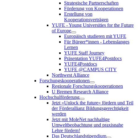
Strategische Partnerschaften
Förderung von Kooperationen
Erstellung von
Kooperationsverträgen
YUFE - Young Universities for the Future
of Europe
Europäisch studieren mit YUFE
Für Bürger*innen - Lebenslanges
Lernen
YUFE Staff Journey
Präsentation YUFE4Postdocs
YUFE4Postdocs
YUFE @CAMPUS CITY
Northwest Alliance
Forschungskooperationen
Regionale Forschungskooperationen
U Bremen Research Alliance
Hochschulförderung
Jetzt »Unlock the future« fördern und Teil
der Förderallianz Bildungsgerechtigkeit
werden
Jetzt mit MoleNet nachhaltige
Umweltbeobachtung und praxisnahe
Lehre fördern!
Das Deutschlandstipendium