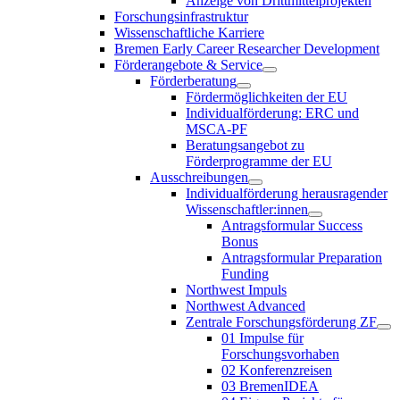
Anzeige von Drittmittelprojekten
Forschungsinfrastruktur
Wissenschaftliche Karriere
Bremen Early Career Researcher Development
Förderangebote & Service
Förderberatung
Fördermöglichkeiten der EU
Individualförderung: ERC und
MSCA-PF
Beratungsangebot zu
Förderprogramme der EU
Ausschreibungen
Individualförderung herausragender
Wissenschaftler:innen
Antragsformular Success
Bonus
Antragsformular Preparation
Funding
Northwest Impuls
Northwest Advanced
Zentrale Forschungsförderung ZF
01 Impulse für
Forschungsvorhaben
02 Konferenzreisen
03 BremenIDEA