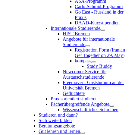
ASA-Programm
Carlo-Schmid-Programm
Go East - Russland in der
Praxis
DAAD-Kurzstipendien
Internationale Studierende
HIST Bremen
Angebote für internationale
Studierende
Registration Form (Iranian
Get Together on 29. May)
kompass
Study Buddy
Newcomer Service für
Austauschstudierende
Freemover - Gaststudium an der
Universität Bremen
Geflüchtete
Praxisorientiert studieren
Fächerübergreifende Angebote
Wissenschaftliches Schreiben
Studieren und dann?
Sich weiterbilden
Beratungsangebote
Gut lehren und lernen