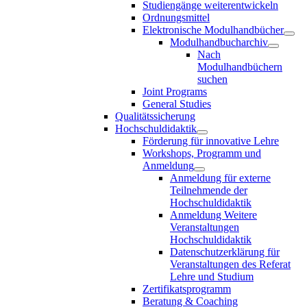
Studiengänge weiterentwickeln
Ordnungsmittel
Elektronische Modulhandbücher
Modulhandbucharchiv
Nach
Modulhandbüchern
suchen
Joint Programs
General Studies
Qualitätssicherung
Hochschuldidaktik
Förderung für innovative Lehre
Workshops, Programm und
Anmeldung
Anmeldung für externe
Teilnehmende der
Hochschuldidaktik
Anmeldung Weitere
Veranstaltungen
Hochschuldidaktik
Datenschutzerklärung für
Veranstaltungen des Referat
Lehre und Studium
Zertifikatsprogramm
Beratung & Coaching