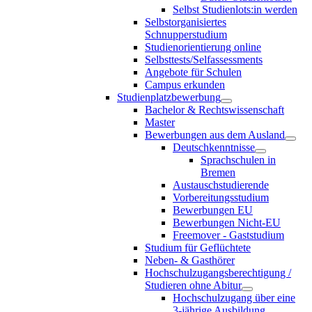
Selbst Studienlots:in werden
Selbstorganisiertes
Schnupperstudium
Studienorientierung online
Selbsttests/Selfassessments
Angebote für Schulen
Campus erkunden
Studienplatzbewerbung
Bachelor & Rechtswissenschaft
Master
Bewerbungen aus dem Ausland
Deutschkenntnisse
Sprachschulen in
Bremen
Austauschstudierende
Vorbereitungsstudium
Bewerbungen EU
Bewerbungen Nicht-EU
Freemover - Gaststudium
Studium für Geflüchtete
Neben- & Gasthörer
Hochschulzugangsberechtigung /
Studieren ohne Abitur
Hochschulzugang über eine
3-jährige Ausbildung