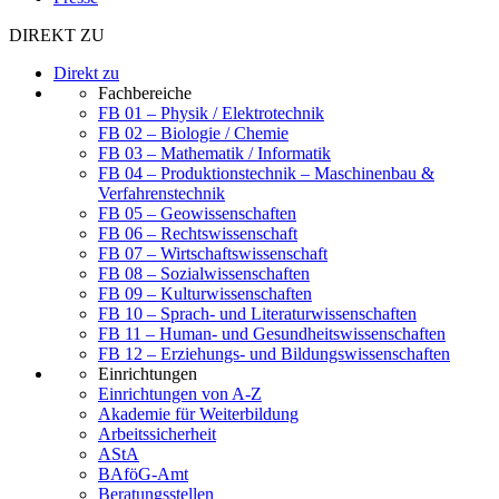
DIREKT ZU
Direkt zu
Fachbereiche
FB 01 – Physik / Elektrotechnik
FB 02 – Biologie / Chemie
FB 03 – Mathematik / Informatik
FB 04 – Produktionstechnik – Maschinenbau &
Verfahrenstechnik
FB 05 – Geowissenschaften
FB 06 – Rechtswissenschaft
FB 07 – Wirtschaftswissenschaft
FB 08 – Sozialwissenschaften
FB 09 – Kulturwissenschaften
FB 10 – Sprach- und Literaturwissenschaften
FB 11 – Human- und Gesundheitswissenschaften
FB 12 – Erziehungs- und Bildungswissenschaften
Einrichtungen
Einrichtungen von A-Z
Akademie für Weiterbildung
Arbeitssicherheit
AStA
BAföG-Amt
Beratungsstellen