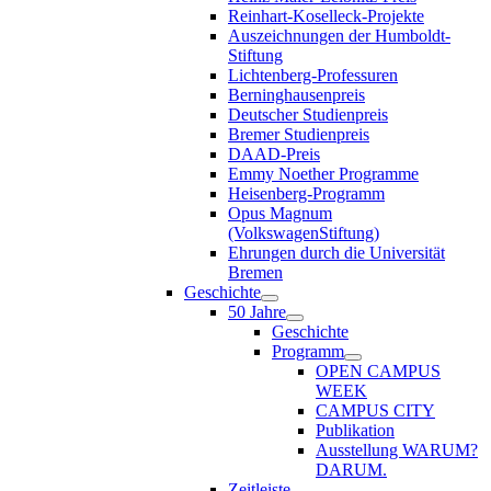
Reinhart-Koselleck-Projekte
Auszeichnungen der Humboldt-
Stiftung
Lichtenberg-Professuren
Berninghausenpreis
Deutscher Studienpreis
Bremer Studienpreis
DAAD-Preis
Emmy Noether Programme
Heisenberg-Programm
Opus Magnum
(VolkswagenStiftung)
Ehrungen durch die Universität
Bremen
Geschichte
50 Jahre
Geschichte
Programm
OPEN CAMPUS
WEEK
CAMPUS CITY
Publikation
Ausstellung WARUM?
DARUM.
Zeitleiste