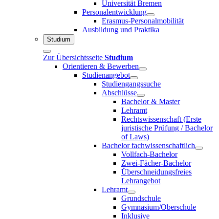
Universität Bremen
Personalentwicklung
Erasmus-Personalmobilität
Ausbildung und Praktika
Studium
Zur Übersichtsseite
Studium
Orientieren & Bewerben
Studienangebot
Studiengangssuche
Abschlüsse
Bachelor & Master
Lehramt
Rechtswissenschaft (Erste
juristische Prüfung / Bachelor
of Laws)
Bachelor fachwissenschaftlich
Vollfach-Bachelor
Zwei-Fächer-Bachelor
Überschneidungsfreies
Lehrangebot
Lehramt
Grundschule
Gymnasium/Oberschule
Inklusive