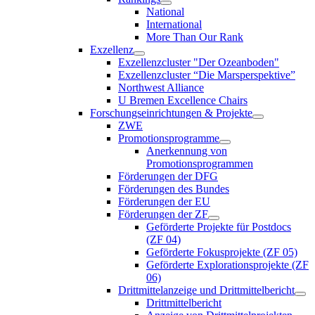
National
International
More Than Our Rank
Exzellenz
Exzellenzcluster "Der Ozeanboden"
Exzellenzcluster “Die Marsperspektive”
Northwest Alliance
U Bremen Excellence Chairs
Forschungseinrichtungen & Projekte
ZWE
Promotionsprogramme
Anerkennung von
Promotionsprogrammen
Förderungen der DFG
Förderungen des Bundes
Förderungen der EU
Förderungen der ZF
Geförderte Projekte für Postdocs
(ZF 04)
Geförderte Fokusprojekte (ZF 05)
Geförderte Explorationsprojekte (ZF
06)
Drittmittelanzeige und Drittmittelbericht
Drittmittelbericht