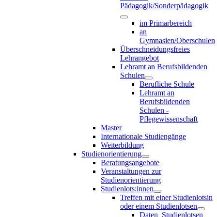
Pädagogik/Sonderpädagogik
im Primarbereich
an
Gymnasien/Oberschulen
Überschneidungsfreies
Lehrangebot
Lehramt an Berufsbildenden
Schulen
Berufliche Schule
Lehramt an
Berufsbildenden
Schulen -
Pflegewissenschaft
Master
Internationale Studiengänge
Weiterbildung
Studienorientierung
Beratungsangebote
Veranstaltungen zur
Studienorientierung
Studienlots:innen
Treffen mit einer Studienlotsin
oder einem Studienlotsen
Daten_Studienlotsen