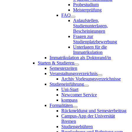
Probestudium
Meisterprüfung
FAQ
Anlaufstellen,
Studienunterlagen,
Bescheinigungen
Fragen zur
Studienplatzbewerbung
Unterlagen für die
Immatrikulation
Immatrikulation als Doktorand/in
Starten & Studieren
Semesterzeiten
Veranstaltungsverzeichnis
Archiv Vorlesungsverzeichnisse
Studieneinführung
Uni-Start
Newcomer Service
kompass
Formalitäten
Rückmeldung und Semesterbeitrag
Campus-App der Universität
Bremen
Studiengebühren
Beurlaubung und Befreiung vom