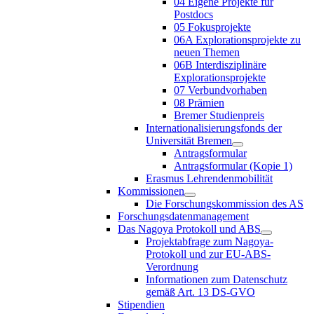
04 Eigene Projekte für
Postdocs
05 Fokusprojekte
06A Explorationsprojekte zu
neuen Themen
06B Interdisziplinäre
Explorationsprojekte
07 Verbundvorhaben
08 Prämien
Bremer Studienpreis
Internationalisierungsfonds der
Universität Bremen
Antragsformular
Antragsformular (Kopie 1)
Erasmus Lehrendenmobilität
Kommissionen
Die Forschungskommission des AS
Forschungsdatenmanagement
Das Nagoya Protokoll und ABS
Projektabfrage zum Nagoya-
Protokoll und zur EU-ABS-
Verordnung
Informationen zum Datenschutz
gemäß Art. 13 DS-GVO
Stipendien