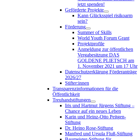
jetzt spenden!
Geförderte Projekte
Kann Glücksspiel risikoarm
sein?
Förderung
Summer of Skills
World Youth Forum Grant
Projektprofile
Anmeldung zur öffentlichen
Vergabesitzung DAS
GOLDENE PLIETSCH am
1. November 2021 um 17 Uhr
Datenschutzerklärung Förderanträge
2026/27
Stifter:innen
Transparenzinformationen für die
Öffentlichkeit
Treuhandstiftungen
Iris und Hartmut Jürgens Stiftung –
Chance auf ein neues Leben
Karin und Heinz-Otto Peitgen-
Stiftung
Dr. Heino Rose-Stiftung
Manfred und Ursula Fluß-Stiftung
Baumeister-Stiftung für