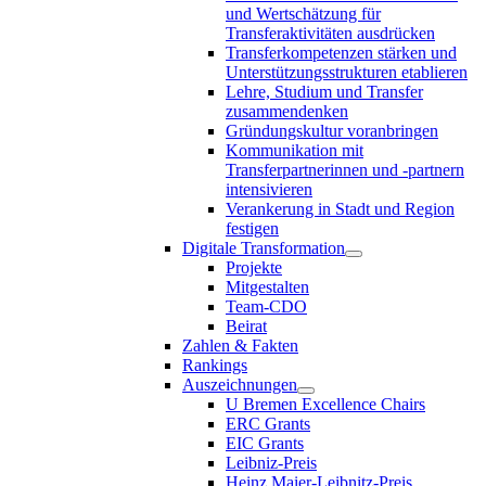
und Wertschätzung für
Transferaktivitäten ausdrücken
Transferkompetenzen stärken und
Unterstützungsstrukturen etablieren
Lehre, Studium und Transfer
zusammendenken
Gründungskultur voranbringen
Kommunikation mit
Transferpartnerinnen und -partnern
intensivieren
Verankerung in Stadt und Region
festigen
Digitale Transformation
Projekte
Mitgestalten
Team-CDO
Beirat
Zahlen & Fakten
Rankings
Auszeichnungen
U Bremen Excellence Chairs
ERC Grants
EIC Grants
Leibniz-Preis
Heinz Maier-Leibnitz-Preis