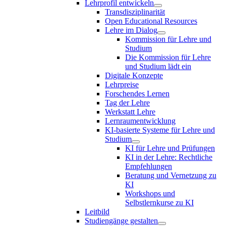
Lehrprofil entwickeln
Transdisziplinarität
Open Educational Resources
Lehre im Dialog
Kommission für Lehre und
Studium
Die Kommission für Lehre
und Studium lädt ein
Digitale Konzepte
Lehrpreise
Forschendes Lernen
Tag der Lehre
Werkstatt Lehre
Lernraumentwicklung
KI-basierte Systeme für Lehre und
Studium
KI für Lehre und Prüfungen
KI in der Lehre: Rechtliche
Empfehlungen
Beratung und Vernetzung zu
KI
Workshops und
Selbstlernkurse zu KI
Leitbild
Studiengänge gestalten