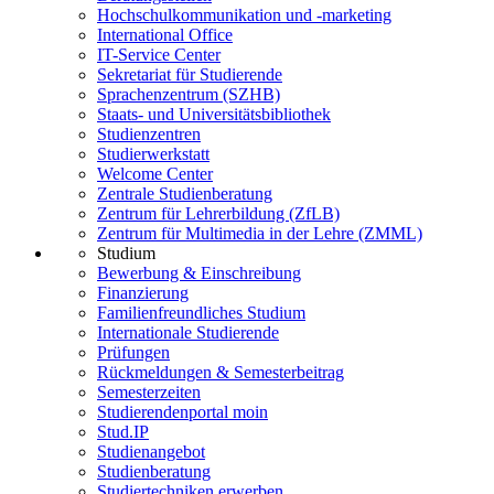
Hochschulkommunikation und -marketing
International Office
IT-Service Center
Sekretariat für Studierende
Sprachenzentrum (SZHB)
Staats- und Universitätsbibliothek
Studienzentren
Studierwerkstatt
Welcome Center
Zentrale Studienberatung
Zentrum für Lehrerbildung (ZfLB)
Zentrum für Multimedia in der Lehre (ZMML)
Studium
Bewerbung & Einschreibung
Finanzierung
Familienfreundliches Studium
Internationale Studierende
Prüfungen
Rückmeldungen & Semesterbeitrag
Semesterzeiten
Studierendenportal moin
Stud.IP
Studienangebot
Studienberatung
Studiertechniken erwerben