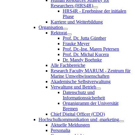
Human Resources Strategy for
Researchers (HRS4R)
HRS4R - Ergebnisse der initialen
Phase
Karriere und Weiterbildung
Organisation
Rektorat
Prof. Dr. Jutta Günther
Frauke Meyer
Prof. Dr.-Ing. Maren Petersen
Prof. Dr. Michal Kucera
Dr. Mandy Boehnke
Alle Fachbereiche
Research Faculty MARUM - Zentrum für
Marine Umweltwissenschaften
Akademische Selbstverwaltung
Verwaltung und Betrieb
Datenschutz und
Informationssicherheit
Organigramm der Universität
Bremen
Chief Digital Officer (CDO)
Hochschulkommunikation und -marketing
Aktuelle Meldungen
Personalia