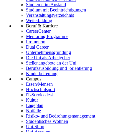
Studieren im Ausland
Studium mit Beeinträchtigungen
Veranstaltungsverzeichnis
Weiterbildung
Beruf & Karriere
CareerCenter
Mentoring-Programme
Promotion
Dual Career
Unternehmensgründung
Die Uni als Arbeitgeber
Stellenangebote an der Uni
Berufsausbildung und -orientierung
Kinderbetreuung
Campus
Essen/Mensen
Hochschulsport
IT-Servicedesk
Kultur
Lageplan
Notfälle
Risiko- und Bedrohungsmanagement
Studentisches Wohnen
Uni-Shop
Uni-Account