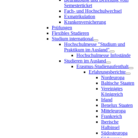
Semesterticket
Fach- und Hochschulwechsel
Exmatrikulation
Krankenversicherung
Prüfungen
Flexibles Studieren
Studium international
Hochschulmesse "Studium und
Praktikum im Ausland"
Hochschulmesse Infostände
Studieren im Ausland
Erasmus-Studienaufenthalt
Erfahrungsberichte
Nordeuropa
Baltische Staaten
Vereinigtes
Königreich
Irland
Benelux Staaten
Mitteleuropa
Frankreich
Iberische
Halbinsel
Südosteuropa