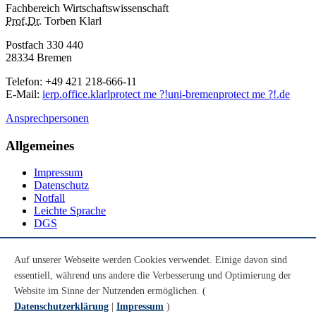
Fachbereich Wirtschaftswissenschaft
Prof.
Dr.
Torben Klarl
Postfach 330 440
28334 Bremen
Telefon: +49 421 218-666-11
E-Mail
:
ierp.office.klarl
protect me ?!
uni-bremen
protect me ?!
.de
Ansprechpersonen
Allgemeines
Impressum
Datenschutz
Notfall
Leichte Sprache
DGS
Social Media
Auf unserer Webseite werden Cookies verwendet. Einige davon sind
essentiell, während uns andere die Verbesserung und Optimierung der
Youtube
Instagram
Website im Sinne der Nutzenden ermöglichen. (
LinkedIn
Datenschutzerklärung
|
Impressum
)