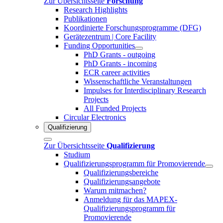
Zur Übersichtsseite
Forschung
Research Highlights
Publikationen
Koordinierte Forschungsprogramme (DFG)
Gerätezentrum | Core Facility
Funding Opportunities
PhD Grants - outgoing
PhD Grants - incoming
ECR career activities
Wissenschaftliche Veranstaltungen
Impulses for Interdisciplinary Research
Projects
All Funded Projects
Circular Electronics
Qualifizierung
Zur Übersichtsseite
Qualifizierung
Studium
Qualifizierungsprogramm für Promovierende
Qualifizierungsbereiche
Qualifizierungsangebote
Warum mitmachen?
Anmeldung für das MAPEX-
Qualifizierungsprogramm für
Promovierende