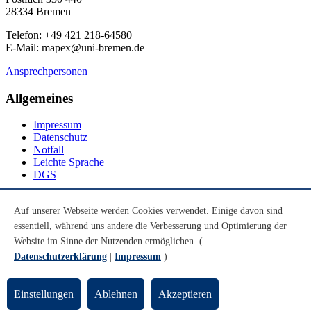
28334 Bremen
Telefon: +49 421 218-64580
E-Mail: mapex@uni-bremen.de
Ansprechpersonen
Allgemeines
Impressum
Datenschutz
Notfall
Leichte Sprache
DGS
Social Media
Auf unserer Webseite werden Cookies verwendet. Einige davon sind
essentiell, während uns andere die Verbesserung und Optimierung der
Youtube
Instagram
Website im Sinne der Nutzenden ermöglichen. (
LinkedIn
Datenschutzerklärung
|
Impressum
)
Mastodon
© Universität Bremen 2026
Einstellungen
Ablehnen
Akzeptieren
Zum Seitenende springen
Zum Seitenanfang springen