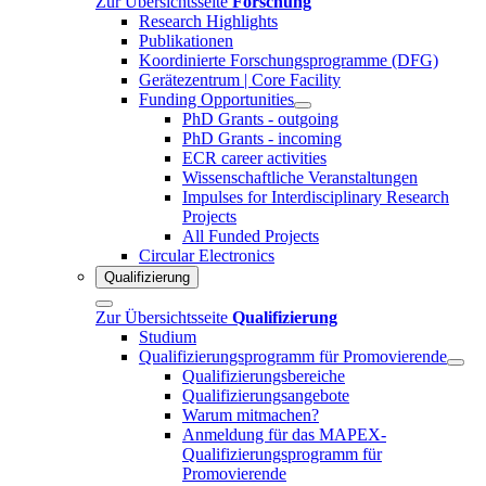
Zur Übersichtsseite
Forschung
Research Highlights
Publikationen
Koordinierte Forschungsprogramme (DFG)
Gerätezentrum | Core Facility
Funding Opportunities
PhD Grants - outgoing
PhD Grants - incoming
ECR career activities
Wissenschaftliche Veranstaltungen
Impulses for Interdisciplinary Research
Projects
All Funded Projects
Circular Electronics
Qualifizierung
Zur Übersichtsseite
Qualifizierung
Studium
Qualifizierungsprogramm für Promovierende
Qualifizierungsbereiche
Qualifizierungsangebote
Warum mitmachen?
Anmeldung für das MAPEX-
Qualifizierungsprogramm für
Promovierende