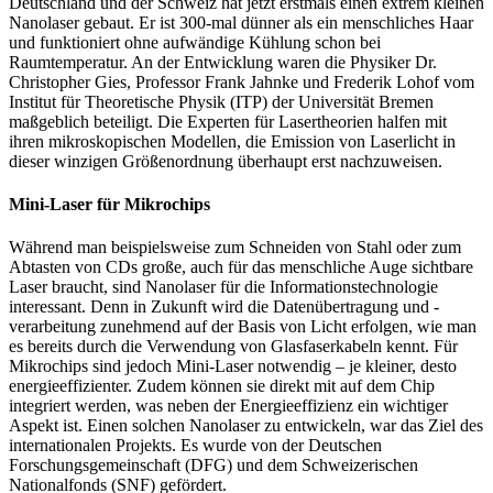
Deutschland und der Schweiz hat jetzt erstmals einen extrem kleinen
Nanolaser gebaut. Er ist 300-mal dünner als ein menschliches Haar
und funktioniert ohne aufwändige Kühlung schon bei
Raumtemperatur. An der Entwicklung waren die Physiker Dr.
Christopher Gies, Professor Frank Jahnke und Frederik Lohof vom
Institut für Theoretische Physik (ITP) der Universität Bremen
maßgeblich beteiligt. Die Experten für Lasertheorien halfen mit
ihren mikroskopischen Modellen, die Emission von Laserlicht in
dieser winzigen Größenordnung überhaupt erst nachzuweisen.
Mini-Laser für Mikrochips
Während man beispielsweise zum Schneiden von Stahl oder zum
Abtasten von CDs große, auch für das menschliche Auge sichtbare
Laser braucht, sind Nanolaser für die Informationstechnologie
interessant. Denn in Zukunft wird die Datenübertragung und -
verarbeitung zunehmend auf der Basis von Licht erfolgen, wie man
es bereits durch die Verwendung von Glasfaserkabeln kennt. Für
Mikrochips sind jedoch Mini-Laser notwendig – je kleiner, desto
energieeffizienter. Zudem können sie direkt mit auf dem Chip
integriert werden, was neben der Energieeffizienz ein wichtiger
Aspekt ist. Einen solchen Nanolaser zu entwickeln, war das Ziel des
internationalen Projekts. Es wurde von der Deutschen
Forschungsgemeinschaft (DFG) und dem Schweizerischen
Nationalfonds (SNF) gefördert.