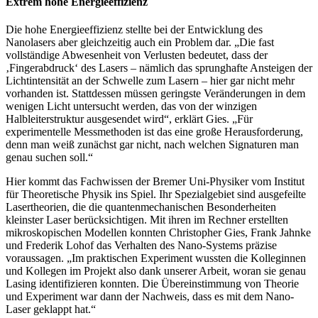
Extrem hohe Energieeffizienz
Die hohe Energieeffizienz stellte bei der Entwicklung des
Nanolasers aber gleichzeitig auch ein Problem dar. „Die fast
vollständige Abwesenheit von Verlusten bedeutet, dass der
‚Fingerabdruck‘ des Lasers – nämlich das sprunghafte Ansteigen der
Lichtintensität an der Schwelle zum Lasern – hier gar nicht mehr
vorhanden ist. Stattdessen müssen geringste Veränderungen in dem
wenigen Licht untersucht werden, das von der winzigen
Halbleiterstruktur ausgesendet wird“, erklärt Gies. „Für
experimentelle Messmethoden ist das eine große Herausforderung,
denn man weiß zunächst gar nicht, nach welchen Signaturen man
genau suchen soll.“
Hier kommt das Fachwissen der Bremer Uni-Physiker vom Institut
für Theoretische Physik ins Spiel. Ihr Spezialgebiet sind ausgefeilte
Lasertheorien, die die quantenmechanischen Besonderheiten
kleinster Laser berücksichtigen. Mit ihren im Rechner erstellten
mikroskopischen Modellen konnten Christopher Gies, Frank Jahnke
und Frederik Lohof das Verhalten des Nano-Systems präzise
voraussagen. „Im praktischen Experiment wussten die Kolleginnen
und Kollegen im Projekt also dank unserer Arbeit, woran sie genau
Lasing identifizieren konnten. Die Übereinstimmung von Theorie
und Experiment war dann der Nachweis, dass es mit dem Nano-
Laser geklappt hat.“