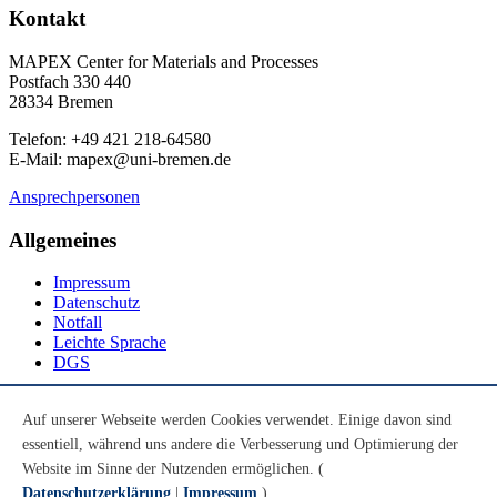
Kontakt
MAPEX Center for Materials and Processes
Postfach 330 440
28334 Bremen
Telefon: +49 421 218-64580
E-Mail: mapex@uni-bremen.de
Ansprechpersonen
Allgemeines
Impressum
Datenschutz
Notfall
Leichte Sprache
DGS
Social Media
Auf unserer Webseite werden Cookies verwendet. Einige davon sind
essentiell, während uns andere die Verbesserung und Optimierung der
Youtube
Instagram
Website im Sinne der Nutzenden ermöglichen. (
LinkedIn
Datenschutzerklärung
|
Impressum
)