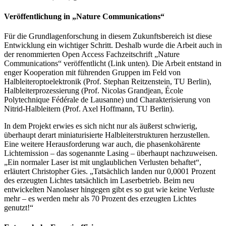
Veröffentlichung in „Nature Communications“
Für die Grundlagenforschung in diesem Zukunftsbereich ist diese
Entwicklung ein wichtiger Schritt. Deshalb wurde die Arbeit auch in
der renommierten Open Access Fachzeitschrift „Nature
Communications“ veröffentlicht (Link unten). Die Arbeit entstand in
enger Kooperation mit führenden Gruppen im Feld von
Halbleiteroptoelektronik (Prof. Stephan Reitzenstein, TU Berlin),
Halbleiterprozessierung (Prof. Nicolas Grandjean, École
Polytechnique Fédérale de Lausanne) und Charakterisierung von
Nitrid-Halbleitern (Prof. Axel Hoffmann, TU Berlin).
In dem Projekt erwies es sich nicht nur als äußerst schwierig,
überhaupt derart miniaturisierte Halbleiterstrukturen herzustellen.
Eine weitere Herausforderung war auch, die phasenkohärente
Lichtemission – das sogenannte Lasing – überhaupt nachzuweisen.
„Ein normaler Laser ist mit unglaublichen Verlusten behaftet“,
erläutert Christopher Gies. „Tatsächlich landen nur 0,0001 Prozent
des erzeugten Lichtes tatsächlich im Laserbetrieb. Beim neu
entwickelten Nanolaser hingegen gibt es so gut wie keine Verluste
mehr – es werden mehr als 70 Prozent des erzeugten Lichtes
genutzt!“