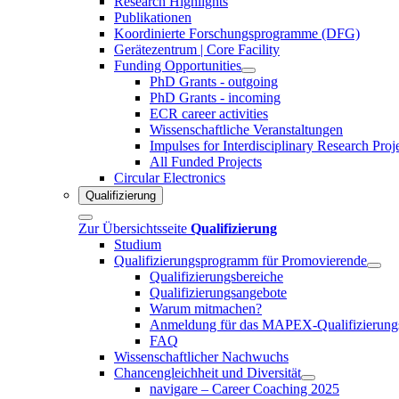
Research Highlights
Publikationen
Koordinierte Forschungsprogramme (DFG)
Gerätezentrum | Core Facility
Funding Opportunities
PhD Grants - outgoing
PhD Grants - incoming
ECR career activities
Wissenschaftliche Veranstaltungen
Impulses for Interdisciplinary Research Proj
All Funded Projects
Circular Electronics
Qualifizierung
Zur Übersichtsseite
Qualifizierung
Studium
Qualifizierungsprogramm für Promovierende
Qualifizierungsbereiche
Qualifizierungsangebote
Warum mitmachen?
Anmeldung für das MAPEX-Qualifizierung
FAQ
Wissenschaftlicher Nachwuchs
Chancengleichheit und Diversität
navigare – Career Coaching 2025