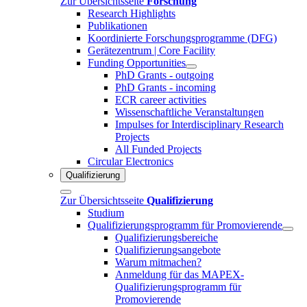
Zur Übersichtsseite
Forschung
Research Highlights
Publikationen
Koordinierte Forschungsprogramme (DFG)
Gerätezentrum | Core Facility
Funding Opportunities
PhD Grants - outgoing
PhD Grants - incoming
ECR career activities
Wissenschaftliche Veranstaltungen
Impulses for Interdisciplinary Research
Projects
All Funded Projects
Circular Electronics
Qualifizierung
Zur Übersichtsseite
Qualifizierung
Studium
Qualifizierungsprogramm für Promovierende
Qualifizierungsbereiche
Qualifizierungsangebote
Warum mitmachen?
Anmeldung für das MAPEX-
Qualifizierungsprogramm für
Promovierende