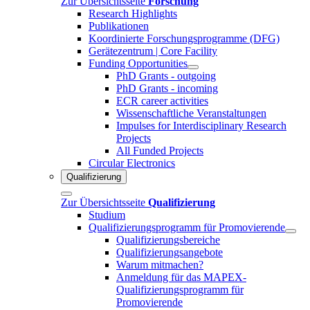
Zur Übersichtsseite
Forschung
Research Highlights
Publikationen
Koordinierte Forschungsprogramme (DFG)
Gerätezentrum | Core Facility
Funding Opportunities
PhD Grants - outgoing
PhD Grants - incoming
ECR career activities
Wissenschaftliche Veranstaltungen
Impulses for Interdisciplinary Research
Projects
All Funded Projects
Circular Electronics
Qualifizierung
Zur Übersichtsseite
Qualifizierung
Studium
Qualifizierungsprogramm für Promovierende
Qualifizierungsbereiche
Qualifizierungsangebote
Warum mitmachen?
Anmeldung für das MAPEX-
Qualifizierungsprogramm für
Promovierende