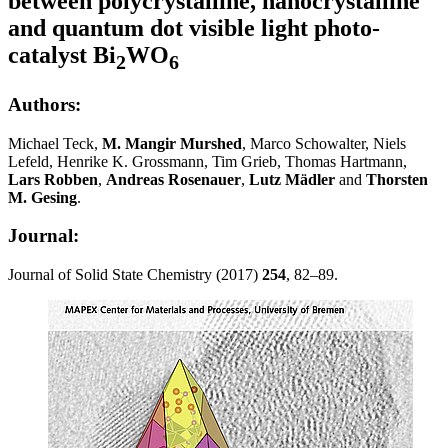
between polycrystalline, nanocrystalline
and quantum dot visible light photo-
catalyst Bi
WO
2
6
Authors:
Michael Teck,
M. Mangir Murshed
, Marco Schowalter, Niels
Lefeld, Henrike K. Grossmann, Tim Grieb, Thomas Hartmann,
Lars Robben
,
Andreas Rosenauer
,
Lutz Mädler
and
Thorsten
M. Gesing
.
Journal:
Journal of Solid State Chemistry (2017)
254
, 82–89.