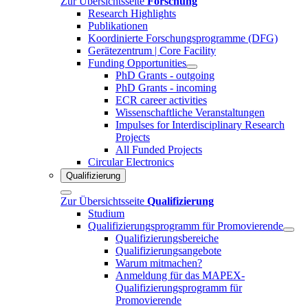
Zur Übersichtsseite
Forschung
Research Highlights
Publikationen
Koordinierte Forschungsprogramme (DFG)
Gerätezentrum | Core Facility
Funding Opportunities
PhD Grants - outgoing
PhD Grants - incoming
ECR career activities
Wissenschaftliche Veranstaltungen
Impulses for Interdisciplinary Research
Projects
All Funded Projects
Circular Electronics
Qualifizierung
Zur Übersichtsseite
Qualifizierung
Studium
Qualifizierungsprogramm für Promovierende
Qualifizierungsbereiche
Qualifizierungsangebote
Warum mitmachen?
Anmeldung für das MAPEX-
Qualifizierungsprogramm für
Promovierende